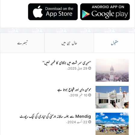
مقبول
حال ہی میں
تبصرے
’’میری سر شت میں ناکامی کا خمیر نہیں‘‘
29 جولائی 2025ء
مومن دلیر اور شجاع ہوتا ہے
10 ستمبر 2019ء
Mendig سے جلسہ سالانہ جرمنی کی تیاری کی ایک رپورٹ
22 اگست 2024ء