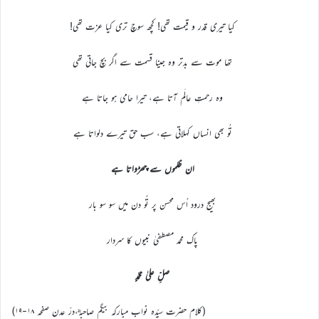
کیا تیری قدر و قیمت تھی! کچھ سوچ تری کیا عزت تھی!
تھا موت سے بدتر وہ جینا قسمت سے اگر بچ جاتی تھی
وہ رحمتِ عالَم آتا ہے، تیرا حامی ہو جاتا ہے
تُو بھی انساں کہلاتی ہے، سب حق تیرے دلواتا ہے
ان ظلموں سے چھڑواتا ہے
بھیج درود اُس محسن پر تُو دن میں سو سو بار
پاک محمد مصطفیٰ نبیوں کا سردار
صلِّ علیٰ محمَّدٍ
(کلام حضرت سیّدہ نواب مبارکہ بیگم صاحبہؓ،درّ عدن صفحہ ۱۸-۱۹)