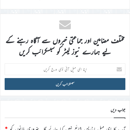
مختلف مضامین اور جماعتی خبروں سے آگاہ رہنے کے
لیے ہمارے نیوز لیٹر کو سبسکرائب کریں
اپنا
ای
میل
آئی
ڈی
درج
کریں
جواب دیں
آپ کا ای میل ایڈریس شائع نہیں کیا جائے گا۔
ضروری خانوں کو
*