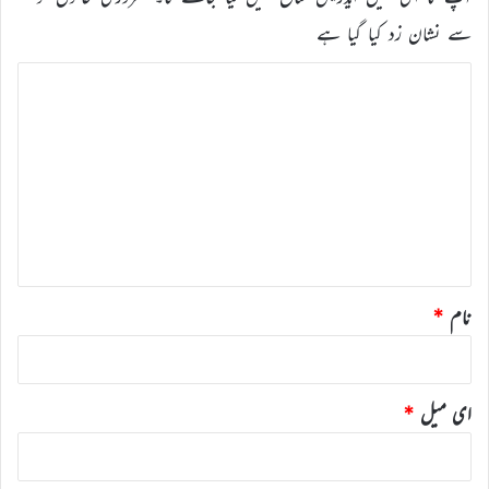
سے نشان زد کیا گیا ہے
ت
ب
ص
ر
ہ
*
نام
*
ای میل
*