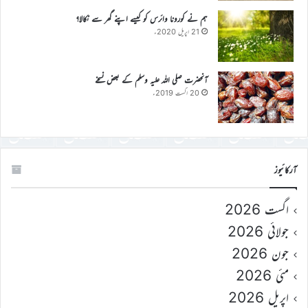
ہم نے کورونا وائرس کو کیسے اپنے گھر سے نکالا؟
21 اپریل 2020ء
آنحضرت صلی اللہ علیہ وسلم کے بعض نسخے
20 اگست 2019ء
آرکائیوز
اگست 2026
جولائی 2026
جون 2026
مئی 2026
اپریل 2026