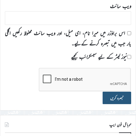
ویب‌ سائٹ
اس براؤزر میں میرا نام، ای میل، اور ویب سائٹ محفوظ رکھیں اگلی
بار جب میں تبصرہ کرنے کےلیے۔
نیوز لیٹر کے لیے سبسکرائب کیجیے
موبائل فون ایپ