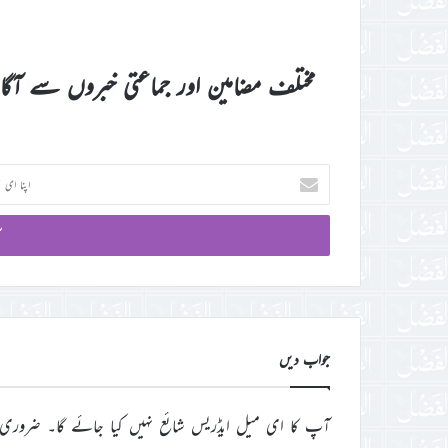
مختلف مضامین اور جماعتی خبروں سے آگ
اپنا
ای
میل
آئی
ڈی
درج
کریں
جواب دیں
آپ کا ای میل ایڈریس شائع نہیں کیا جائے گا۔
ضروری 