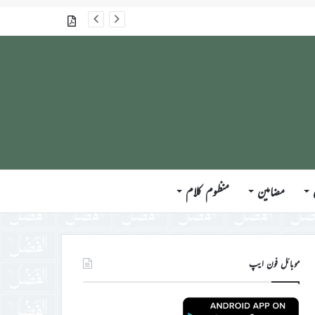
جلسہ سالانہ برطانیہ ۲۰۲۶ء کے موقع پر حضورِ انور ایّدہ الله تعالیٰ بنصرہ العزیز کی مختلف ممالک کے وفود، مہمانان ، نَو مبائعین اور نمائندگان سے ملاقاتوں اور بصیرت افروز راہنمائی کا مختصر اجمالی خاکہ
گذشتہ شمارے
مضامین
منظوم کلام
موبائل فون ایپ