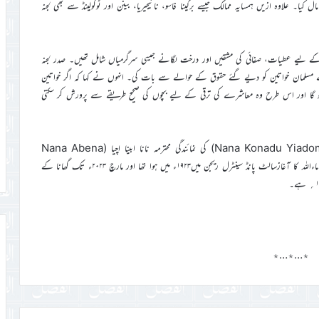
ل کیا۔ علاوہ ازیں ہمسایہ ممالک جیسے برکینا فاسو، نائیجیریا، بینن اور ٹوگولینڈ سے بھی لجنہ
 کے لیے عطیات، صفائی کی مشقیں اور درخت لگانے جیسی سرگرمیاں شامل تھیں۔ صدر لجنہ
لام کے مسلمان خواتین کو دیے گئے حقوق کے حوالے سے بات کی۔ انہوں نے کہا کہ اگر خواتین
و گا اور اس طرح وہ معاشرے کی ترقی کے لیے بچوں کی صحیح طریقے سے پرورش کر سکتی
اس اجتماع میں اشانٹی سلطنت کی ملکہ نانا کوناڈو ییاڈوم سوم (Nana Konadu Yiadom III) کی نمائندگی محترمہ نانا ابینا اچیا (Nana Abena
Achiaa) نے کی اور خیرسگالی کا پیغام پہنچایا ۔ یاد رہے کہ گھانا میں لجنہ اماءاللہ کا آغازسالٹ پانڈ سینٹرل ریجن میں۱۹۲۳ء میں ہوا تھا اور مارچ ۲۰۲۳ء تک گھانا کے
٭…٭…٭