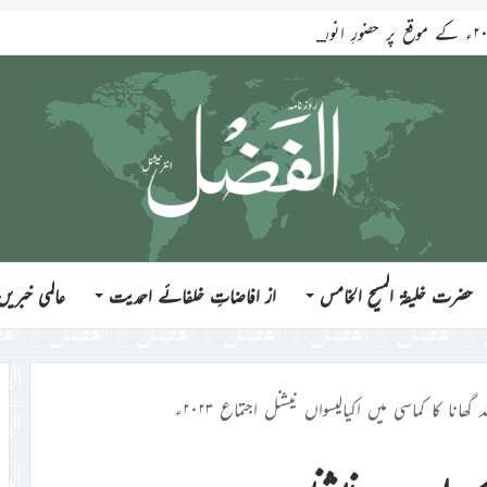
حضرت خلیفۃ المسیح الخامس
از افاضاتِ خلفائے احمدیت
عالمی خبریں
لہ گھانا کا کماسی میں اکیالیسواں نیشنل اجتماع ۲۰۲۳ء