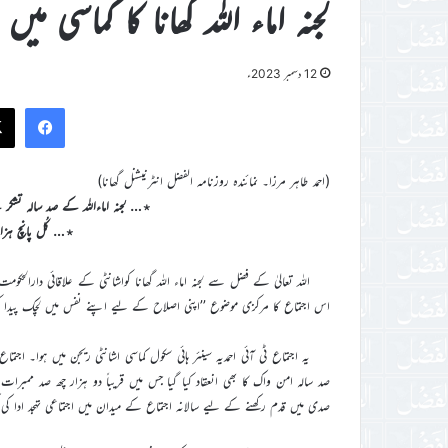
لجنہ اماء اللہ گھانا کا کماسی میں ا
12 دسمبر 2023ء
ook
(احمد طاہر مرزا۔ نمائندہ روزنامہ الفضل انٹرنیشنل گھانا)
٭… لجنہ اماءاللہ کے صد سالہ تشکر 
٭… کُل پانچ ہزار ۸۱۵؍ لجنہ ممبرات کی 
اس اجتماع کا مرکزی موضوع ’’اپنی اصلاح کے لیے اپنے نفس میں لچک پیدا کرنا
صدی میں قدم رکھنے کے لیے سالانہ اجتماع کے میدان میں اجتماعی تہجد ادا کی گئی