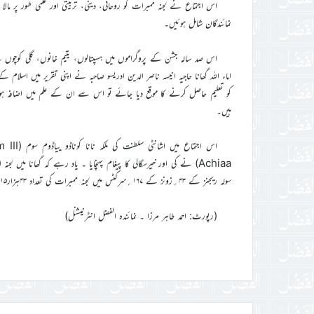
اس اجتماع نے لجنہ ممبرات کو روحانی، دینی، تربیتی اور علمی طور پر مالا ما
نمائندگان شامل ہوئیں۔
اس صد سالہ جشن کے پروگراموں میں ہسپتالوں، یتیم خانوں، گلی کوچوں
اماء اللہ گھانا حاجیہ انیسہ ناصر الدین ادریسو صاحبہ نے اپنی تقریر میں اس
کو تعلیم حاصل کرنے کا موقع دیا جائے تو اس سے ان کے علم میں اضافہ ہ
ہیں۔
سولہ ریجنز کے ۴۳؍زونز کے ۱۶۷؍سرکٹس میں لجنہ ممبرات کی تعداد ۴۳ہزار۱۱۵؍ ہے۔
(رپورٹ: احمد طاہر مرزا ۔ نمائندہ الفضل انٹرنیشنل)