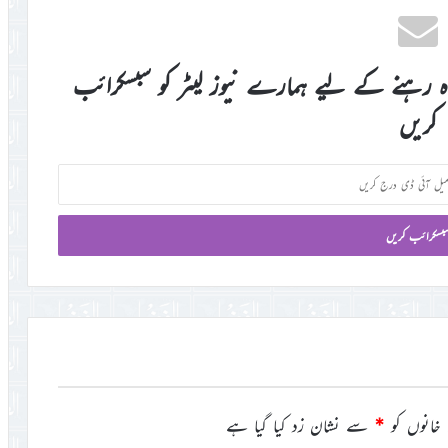
اہ رہنے کے لیے ہمارے نیوز لیٹر کو سبسکرائب
کریں
خانوں کو
*
سے نشان زد کیا گیا ہے