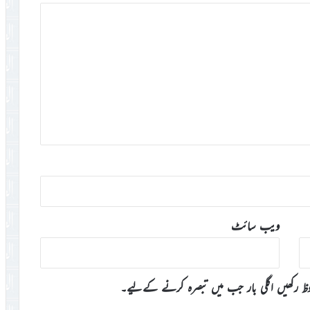
ویب‌ سائٹ
وظ رکھیں اگلی بار جب میں تبصرہ کرنے کےلیے۔