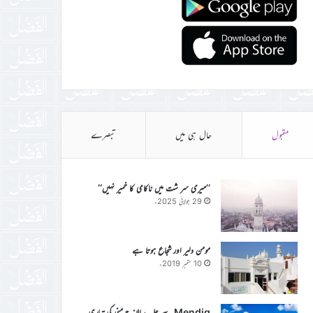
مقبول
حال ہی میں
تبصرے
’’میری سر شت میں ناکامی کا خمیر نہیں‘‘
29 جولائی 2025ء
مومن دلیر اور شجاع ہوتا ہے
10 ستمبر 2019ء
Mendig سے جلسہ سالانہ جرمنی کی تیاری