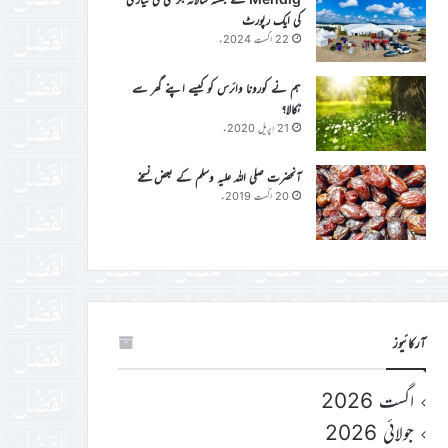
کی ایک رپورٹ
22 اگست 2024ء
ہم نے کورونا وائرس کو کیسے اپنے گھر سے
نکالا؟
21 اپریل 2020ء
آنحضرت صلی اللہ علیہ وسلم کے بعض نسخے
20 اگست 2019ء
آرکائیوز
اگست 2026
جولائی 2026