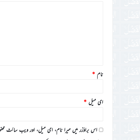
ت
ب
ص
ر
ہ
*
نام
*
ای میل
*
اس براؤزر میں میرا نام، ای میل، اور ویب سائٹ محف