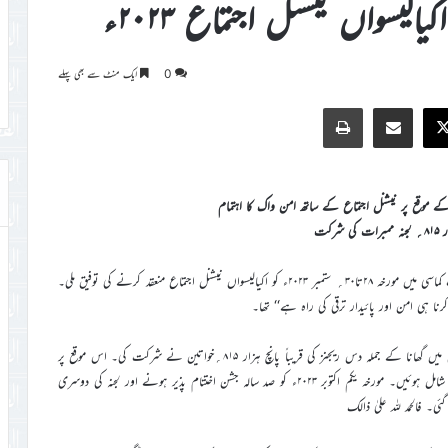
کیالیسواں نیشنل اجتماع ۲۰۲۳ء
0
ایک منٹ سے بھی پہلے
Print
Share via Email
Faceb
X
کے موقع پر نیشنل اجتماع کے ساتھ امن واک کا اہتمام
شرکت
اللہ تعالیٰ کے فضل سے لجنہ اماء اللہ گھانا کواشانٹی کے علاقائی دارالحکومت کماسی میں مورخہ ۲۸تا۳۰؍ ستمبر ۲۰۲۳ء کو اکیالیسواں نیشنل اجتماع منعقد کرنے کی توفیق ملی۔
 ہی امن اور پائیدار ترقی کی راہ ہے‘‘ تھا۔
یہ اجتماع ٹی آئی احمدیہ سینئر ہائی سکول کماسی اشانٹی ریجن میں ہوا۔ اجتماع میں گھانا کے جملہ دس ریجنز کی قریباً پانچ ہزار ۸۱۵؍خواتین نے شرکت کی۔ اس موقع پر
صد سالہ امن واک کا بھی انعقاد کیا گیا جس میں قریباً دو ہزار چھ صد ممبرات شامل ہوئیں۔ مورخہ یکم اکتوبر ۲۰۲۳ء کو صد سالہ جشن اختتام پذیر ہونے اور لجنہ کی دوسری
۔ فالحمد للہ علیٰ ذالک