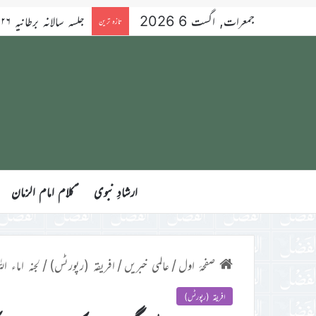
جمعرات, اگست 6 2026
تازہ ترین
ارشادِ نبوی
ؑکلام امام الزمان
صفحۂ اول
/
عالمی خبریں
/
افریقہ (رپورٹس)
/
لجنہ اماء ال
افریقہ (رپورٹس)