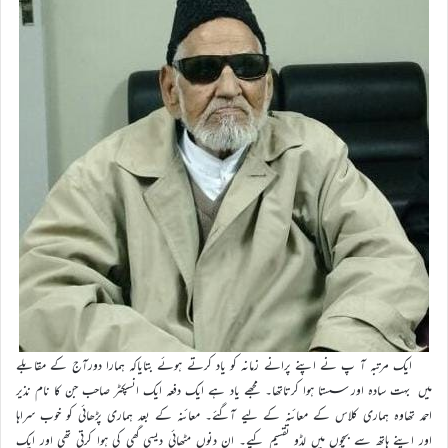
ایک مرتبہ آ پ نے اپنے پرانے زمانہ کو یاد کرتے ہوئے بتایاکہ ہمارا دورآج کے مقابلے
میں بہت سادہ اور سستا ہوا کرتاتھا۔ مجھے یاد ہے ایک دفعہ ایک انسپکٹر صاحب جن کا نام نذیر
احمد تھاوہ ہماری کلاس کے معائنہ کے لیے آگئے۔ معائنہ کے بعد ہماری پڑھائی کو خوب سراہا
اور اپنے ہاتھ سے بچوں میں لڈو تقسیم کیے۔ ان دنوں مٹھائی دیسی گھی کی ہوا کرتی تھی اور ایک