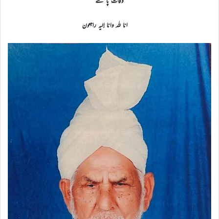
وفات پا گئے
انا للہ وانا إلیہ راجعون