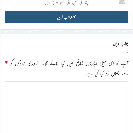
ای
میل
آئی
ڈی
درج
کریں
جواب دیں
آپ کا ای میل ایڈریس شائع نہیں کیا جائے گا۔
ضروری خانوں کو
*
سے نشان زد کیا گیا ہے
ت
ب
ص
ر
ہ
*