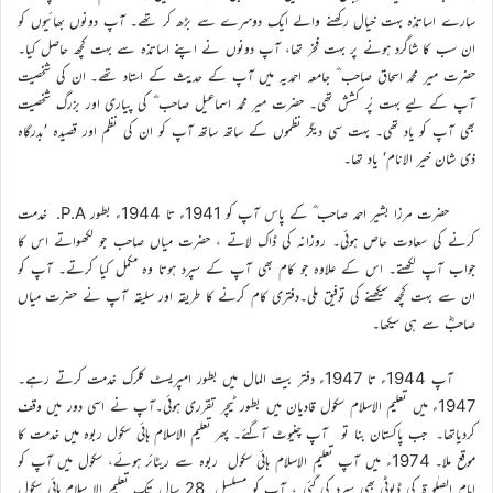
سارے اساتذہ بہت خیال رکھنے والے ایک دوسرے سے بڑھ کر تھے۔ آپ دونوں بھائیوں کو
ان سب کا شاگرد ہونے پر بہت فخر تھا، آپ دونوں نے اپنے اساتذہ سے بہت کچھ حاصل کیا۔
حضرت میر محمد اسحاق صاحب ؓ جامعہ احمدیہ میں آپ کے حدیث کے استاد تھے۔ ان کی شخصیت
آپ کے لیے بہت پُر کشش تھی۔ حضرت میر محمد اسماعیل صاحب ؓ کی پیاری اور بزرگ شخصیت
بھی آپ کو یاد تھی۔ بہت سی دیگر نظموں کے ساتھ ساتھ آپ کو ان کی نظم اور قصیدہ ’بدرگاہ
ذی شان خیر الانام‘ یاد تھا۔
حضرت مرزا بشیر احمد صاحب ؓ کے پاس آپ کو 1941ء تا 1944ء بطور P.A. خدمت
کرنے کی سعادت حاص ہوئی۔ روزانہ کی ڈاک لاتے ، حضرت میاں صاحب جو لکھواتے اس کا
جواب آپ لکھتے۔ اس کے علاوہ جو کام بھی آپ کے سپرد ہوتا وہ مکمل کیا کرتے۔ آپ کو
ان سے بہت کچھ سیکھنے کی توفیق ملی۔دفتری کام کرنے کا طریقہ اور سلیقہ آپ نے حضرت میاں
صاحبؓ سے ہی سیکھا۔
آپ 1944ء تا 1947ء دفتر بیت المال میں بطور امپریسٹ کلرک خدمت کرتے رہے۔
1947ء میں تعلیم الاسلام سکول قادیان میں بطور ٹیچر تقرری ہوئی۔آپ نے اسی دور میں وقف
کردیاتھا۔ جب پاکستان بنا تو آپ چنیوٹ آگئے۔ پھر تعلیم الاسلام ہائی سکول ربوہ میں خدمت کا
موقع ملا۔ 1974ء میں آپ تعلیم الاسلام ہائی سکول ربوہ سے ریٹائر ہوئے، سکول میں آپ کو
امام الصلٰو ۃ کی ڈیوٹی بھی سپرد کی گئی ، آپ کو مسلسل 28 سال تک تعلیم الا سلام ہائی سکول