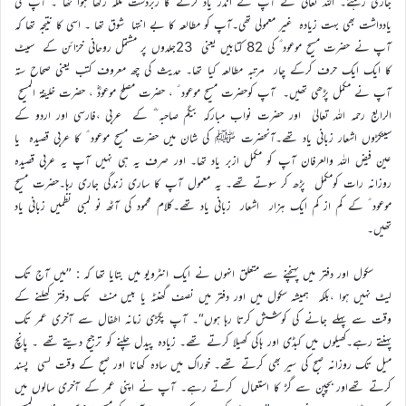
جاری رہتے۔ اللہ تعالیٰ نے آپ کے اندر یاد کرنے کا زبردست ملکہ رکھا ہوا تھا ۔ آپ کی
یادداشت بھی بہت زیادہ غیر معمولی تھی۔آپ کو مطالعہ کا بے انتہا شوق تھا ۔ اسی کا نتیجہ تھا کہ
آپ نے حضرت مسیح موعود ؑ کی 82 کتابیں یعنی 23جلدوں پر مشتمل روحانی خزائن کے سیٹ
کا ایک ایک حرف کرکے چار مرتبہ مطالعہ کیا تھا۔ حدیث کی چھ معروف کتب یعنی صحاح ستہ
آپ نے مکمل پڑھی تھیں۔ آپ کوحضرت مسیح موعود ؑ ، حضرت مصلح موعودؓ ، حضرت خلیفۃ المسیح
الرابع رحمہ اللہ تعالیٰ اور حضرت نواب مبارکہ بیگم صاحبہ ؓ کے عربی ،فارسی اور اردو کے
سینکڑوں اشعار زبانی یاد تھے۔آنحضرت ﷺ کی شان میں حضرت مسیح موعود ؑ کا عربی قصیدہ یا
عین فیض اللہ والعرفان آپ کو مکمل ازبر یاد تھا۔ اور صرف یہ ہی نہیں آپ یہ عربی قصیدہ
روزانہ رات کومکمل پڑھ کر سوتے تھے۔ یہ معمول آپ کا ساری زندگی جاری رہا۔حضرت مسیح
موعود ؑ کے کم از کم ایک ہزار اشعار زبانی یاد تھے۔کلام محمود کی آٹھ نو لمبی نظمیں زبانی یاد
تھیں۔
سکول اور دفتر میں پہنچنے سے متعلق انہوں نے ایک انٹرویو میں بتایا تھا کہ : ”میں آج تک
لیٹ نہیں ہوا ،بلکہ ہمیشہ سکول میں اور دفتر میں نصف گھنٹہ یا بیس منٹ تک دفتر کھلنے کے
وقت سے پہلے جانے کی کوشش کرتا رہا ہوں“۔ آپ پگڑی زمانہ اطفال سے آخری عمر تک
پہنتے رہے۔کھیلوں میں کبڈی اور ہاکی کھیلا کرتے تھے۔ زیادہ پیدل چلنے کو ترجیح دیتے تھے ۔ پانچ
میل تک روزانہ صبح کی سیر بھی کرتے تھے۔ خوراک میں سادہ کھانا اور صبح کے وقت لسی پسند
کرتے تھےاور بچپن سے گڑ کا استعمال کرتے رہے۔ آپ نے اپنی عمر کے آخری سالوں میں