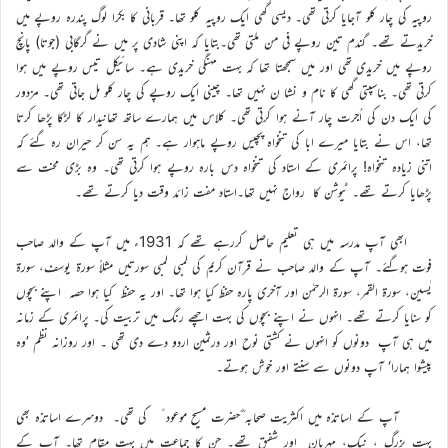
روپیہ کی چار کلو آجایا کرتی تھی۔ دیسی گھی ایک روپیہ کلو تھا۔ قربانی کا بکرا لوگ پندرہ روپے میں
خریدتے تھے۔ گندم تین روپے فی من ملتی تھی۔بتایا کہ اپنی شادی پر میں نے گرگابی (جوتا) پانچ
روپے میں خریدی تھی اور میں سمجھتا تھا کہ بہت مہنگی خریدی ہے۔ سائیکل تیس روپے میں ہوا
کرتی تھی۔ بناسپتی گھی کا نام و نشا ن نہیں تھا۔ چینی ایک روپے کی چار کلو مل جاتی تھی۔ مزدور
کی ایک دن کی اُجرت چار آنے ہوا کرتی تھی۔ کلاس میں ہمارے ساتھ تھانیدار کا لڑکا پڑھا کرتا
تھا، اس نے بتایا میرے ابا کی تنخواہ پچیس روپے ماہوار ہے۔ ہم یہ سن کر حیران رہ گئے کہ
اتنی زیادہ تنخواہ! پرائمری کے استاد کی تنخواہ دس بارہ روپے ہوا کرتی تھی۔ وہ بڑی محنت سے
پڑھایا کرتے تھے۔ ٹیوشن کا رواج نہیں تھا۔استاد مفت زائد وقت دیا کرتے تھے۔
ابھی آپ مدرسہ میں ہی تعلیم حاصل کررہے تھے کہ 1931ء میں آپ کے والد صاحب
فوت ہوگئے۔ آپ کے والد صاحب نے قرآن کریم کی لمبی لمبی سورتیں مثلاً سورۃ یوسف، سورۃ
یٰسین، سورۃ القمر، سورۃ الرحمٰن اور آخری پارہ حفظ کیا ہوا تھا۔ اور یہ حفظ کیا ہوا حصہ اپنے بچوں
کو سنایا کرتے تھے۔ انہوں نے اپنے بچوں کی بہت اچھے رنگ میں تربیت کی۔ پرائمری کے زمانہ
میں ہی آپ دونوں کو انہوں نے کشتی نوح اور درثمین اردو دے دی تھی ۔ اور روزانہ نظم ’وہ
پیشوا ہمارا‘ آپ دونوں سے سنتے اور خوش ہوتے۔
آپ کے اساتذہ میں اکثریت صحابہ ؓحضرت مسیح موعود ؑ کی تھی۔ دوسرے اساتذہ بھی
بہت بزرگ ، نیک، مہربان اور شفیق تھے۔ جن کا جماعت میں بہت مقام تھا۔ آپ کے