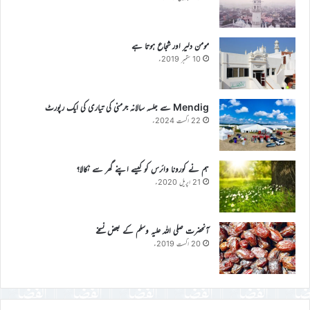
مومن دلیر اور شجاع ہوتا ہے
10 ستمبر 2019ء
Mendig سے جلسہ سالانہ جرمنی کی تیاری کی ایک رپورٹ
22 اگست 2024ء
ہم نے کورونا وائرس کو کیسے اپنے گھر سے نکالا؟
21 اپریل 2020ء
آنحضرت صلی اللہ علیہ وسلم کے بعض نسخے
20 اگست 2019ء