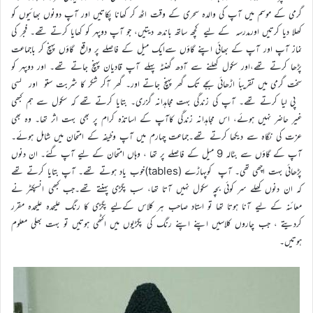
گرمی کے موسم میں آپ کی والدہ سحری کے وقت اٹھ کر کھانا پکاتیں اور آپ دونوں بھائیوں کو
کھلا دیا کرتیں اورمدرسہ کے لیے کچھ ساتھ باندھ دیتیں، جو آپ دوپہر کو کھایا کرتے تھے۔ فجر کی
نماز آپ اور آپ کے بھائی اپنے گاؤں سےایک میل کے فاصلے پر واقع گاؤں پہنچ کر باجماعت
پڑھا کرتے تھے،اور سکول کھلنے سے آدھ گھنٹہ پہلے آپ قادیان پہنچ جاتے تھے۔ اور دوپہر کو
سخت گرمی میں تقریباً اڑھائی بجے تک گھر پہنچ جاتے اور۔ گھر آکر شکر کا شربت ستو اور لسی
پی لیا کرتے تھے۔ آپ کی زندگی بہت مجاہدانہ گزری۔ بتایا کرتے تھے کہ سکول سے ہم کبھی
غیر حاضر نہیں ہوئے، اس مجاہدانہ زندگی کاآپ کے اساتذہ کرام پر بھی بہت اثر تھا۔ وہ بھی
عزت کی نگاہ سے دیکھا کرتے تھے۔جماعت چہارم میں آپ وظیفہ کے امتحان میں شامل ہوئے۔
آپ کے گاؤں سے بٹالہ 9 میل کے فاصلے پر تھا ، وہاں امتحان کے لیے آپ گئے۔ ان دنوں
پڑھائی بہت اچھی تھی۔ آپ کوپہاڑے (tables)خوب یاد ہوتے تھے۔ آپ بتایا کرتے تھے
کہ ان دنوں کھلے سر کوئی بچہ سکول نہیں آتا تھا، سب پگڑی پہنتے تھے۔جب کبھی انسپکٹر نے
معائنہ کے لیے آنا ہوتا تھا تو استاد صاحب ہر کلاس کےلیے پگڑی کا رنگ علیحدہ علیحدہ مقرر
کردیتے ، جب چاروں کلاسیں اپنے اپنے رنگ کی پگڑیوں میں اکٹھی ہوتیں تو بہت بھلی معلوم
ہوتیں۔