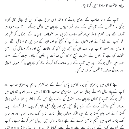
زیادہ مخالفت کا سامنا نہیں کرنا پڑا۔
آپ کے والد صاحب کے احمدی ہونے کا واقعہ اس طرح ہے کہ ان کی بینائی کافی کمزور
ہوگئی ، آنکھوں کے آپریشن کے لیے نور ہسپتال قادیان میں داخل ہوگئے ۔ آ پ معروف
آدمی تھے جب محترم ماسٹر عبدالرحمٰن صاحب (سابق مہر سنگھ)اور قادیان کے بزرگان کو علم ہوا
تو آپ سے ملنے آئے اور انہوں نے آپ کو تبلیغ کی اور ان کے دل میں جو مسائل تھے ان
کا مدلل اور مبسوط جواب دیا۔ جب ان کی سمجھ میں آگیا کہ وفات مسیح اور دیگر مسائل کی اصل
حقیقت کیا ہے تو انہوں نے حضرت مسیح موعود ؑ کی صداقت پر یقین کرلیااور بیعت کرکے سلسلہ
احمدیہ میں داخل ہوگئے۔ بعد میں آپ کے والد صاحب کہا کرتے تھے کہ قادیان جا کر میری جسمانی
اور روحانی دونوں آنکھوں کو نور مل گیا۔
اپنے گاؤں میں پرائمری کی چار کلاسیں پاس کرنے کے بعدمحترم ابراہیم بھامبڑی صاحب اور
آپ کےچار سال چھوٹے بھائی عبدالعزیز بھامبڑی صاحب 1926ء میں مدرسہ احمدیہ قادیان میں
داخل ہوگئے۔آپ کا گاؤں قادیان سے مشرق کی جانب پانچ میل کے فاصلے پر تھا۔دونوں بھائی
روزانہ تعلیم حاصل کرنے کے لیے پانچ میل صبح اور پانچ میل شام کو پیدل سفر کرتے۔ پون
گھنٹہ آنے اور پون گھنٹہ جانے میں لگتا۔ دونوں بھائی سات سال تک مدرسہ احمدیہ اور دو سال
تک جامعہ احمدیہ میں تعلیم حاصل کرنے کے لیے روزانہ دس میل پیدل سفر کرتے رہے۔ آپ
کے کپڑے کھدر کے اور ہاتھ سے سلے ہوتے تھے، کھانا بھی سادہ اور دیہاتی طرز کا ہوتا تھا۔