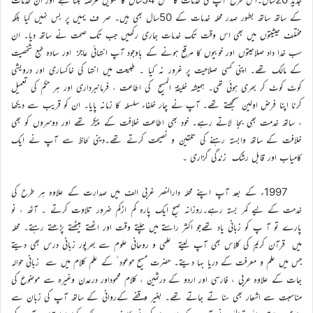
کے ساتھ ساتھ بطور صدر محلہ خدمات کے 50سال بھی ہیں۔ صر ف یہیں پر بس نہیں کیا بلکہ
مختلف حیثیتوں میں بھی اس وقت تک خدمات جاری رکھیں جب تک صحت نے ساتھ دیا۔ ان
سب خدا داد صلاحیتوں اور خوبیوں کا مرقع ہونے کے باوجود آپ انتہائی عاجز اور سادہ طبع شخصیت
کے مالک تھے۔ اپنی کسی صلاحیت پر غرور نہ کیا ۔ طبیعت میں انتہا کی خاکساری اور درویشی
کوٹ کوٹ کر بھری ہوئی تھی۔ ہمیشہ خلیفۃ المسیح کی اطاعت ، فرمانبرداری اور ہر حکم کی تعمیل
کرنا اپنا فرض اولین سمجھتے تھے۔ آپ نے چار خلفاء سلسلہ کا زمانہ پایا۔ ان کو قریب سے دیکھا
، ساتھ خدمت بھی بجا لاتے رہے۔ خود بھی اطاعت خلافت کے پیکر تھے اور دوسروں کو بھی
خلافت کے ساتھ وابستہ رہنے کی تلقین و نصیحت کرتے تھے۔دینی لحاظ سے آپ نے ایک
کامیاب اور قابل رشک زندگی گزاری ۔
1997ء کے بعد آپ اپنے محلہ دارالنصر غربی الف میں صدارت کے علاوہ ہر طرح کی
خدمت کے لیے کمر بستہ رہے۔روزانہ صبح ایک پارہ کم ازکم ضرور تلاوت کرتے ۔ آٹھ ، نو
پارے تو آ پ کو زبانی یاد تھےجو اکثر راستے میں چلتے وقت اور اٹھتے بیٹھتے پڑھتے رہتے۔ محلہ
میں قرآن کریم کی کلاس بھی آپ لیتے علمی و روحانی علوم سے بھرپور زبانی درس بھی دیتے
جس میں علم و معرفت کے دریا بہا دیتے۔ حضرت مسیح موعود ؑ کے علم کلام میں سے زبانی حوالہ
جات کے علاوہ عربی ، فارسی اور اردو کے درثمین ، کلام محموداور درعدن وغیرہ سے موضوع کی
مناسبت سے اشعار بھی سنا تے جاتے تھے۔ بغیر وقفے کےروانی کے ساتھ آپ کی زبان سے