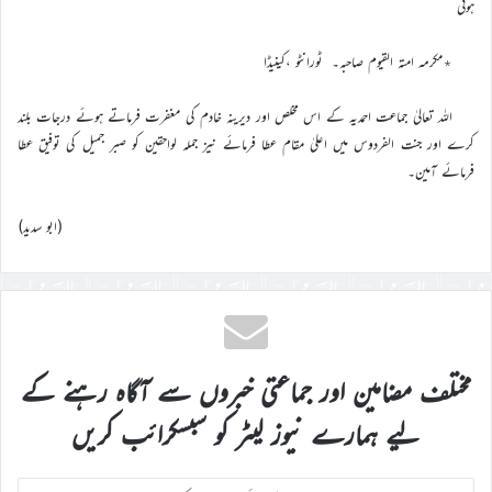
ہوئی
٭مکرمہ امتہ القیوم صاحبہ۔ ٹورانٹو ،کینیڈا
اللہ تعالیٰ جماعت احمدیہ کے اس مخلص اور دیرینہ خادم کی مغفرت فرماتے ہوئے درجات بلند
کرے اور جنت الفردوس میں اعلیٰ مقام عطا فرمائے نیز جملہ لواحقین کو صبر جمیل کی توفیق عطا
فرمائے آمین۔
(ابو سدید)
مختلف مضامین اور جماعتی خبروں سے آگاہ رہنے کے
لیے ہمارے نیوز لیٹر کو سبسکرائب کریں
اپنا