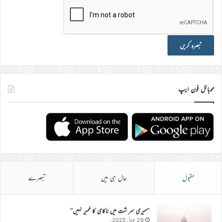
موبائل فون ایپ
مقبول
حال ہی میں
تبصرے
’’میری سر شت میں ناکامی کا خمیر نہیں‘‘
29 جولائی 2025ء