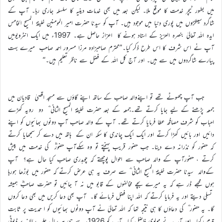
میں بطور ٹیچر خدمت کا موقع ملا۔ لیکن بعد میں بھی خدمات دینیہ کا سلسلہ جاری رہا۔ آپ کے
شاگرد سینکڑوں میں پوری دنیا میں موجود ہیں۔ آپ کو سیدنا حضرت امیر المومنین خلیفۃ المسیح الخامس
ایدہ اللہ تعالیٰ بنصرہ العزیز کے استاد ہونے کا اعزاز حاصل ہے۔ 1997ء میں ایک انٹرویومیں
آپ نے اس شرف کا اس طرح ذکر کیا۔”محترم صاحبزادہ مرزا مسرور احمد صاحب میرے بہت
پیارے شاگردوں میں سے ہیں۔ اور آج کل اللہ کے فضل سے ناظر تعلیم ہیں۔“
جب آپ چھوٹے تھے تو اپنےوالد صاحب کے ساتھ اپنے گاؤں سے مسجد اقصیٰ قادیان میں
جمعہ پڑھنے کے لیے جایا کرتے تھے۔جمعہ کے بعد حضرت خلیفۃ المسیح الثانی ؓ دو رویہ کھڑے
احباب کو شرف مصافحہ عطا فرمایا کرتے تھے۔ آپ کے والد صاحب آپ دونوں بھائیوں کو اپنے
دائیں اور بائیں کھڑا کرتے اور ایک ایک چاندی کا سکہ ان کے ہاتھ میں دے کر سمجھایا کرتے
کہ حضور کو نذرانہ دے دینا۔ جب حضور قریب پہنچتے تو وہ سکےآپ حضورؓ کی خدمت میں پیش
کرتے ، حضورآپ کے والد صاحب سے احوال پوچھتے کہ چوہدری صاحب کیا حال ہے؟ آپ
کےوالد سیدنا حضرت خلیفۃ المسیح الثانی ؓ سے صرف یہ ہی عرض کرتے کہ حضور میں بوڑھا ہورہا
ہوں مجھے ڈر ہے کہ یہ میرے بچے مخالفوں کے قابو میں نہ آ جائیں تو حضرت صاحبؓ ہمیشہ
تسلی دیتے اور یہ فرمایا کرتے کہ اللہ اپنا فضل فرمائے گا۔ آپ بھی دعا کریں میں بھی دعا کروں
گا۔ یہ حضور ؓ کی دعاؤں کا ہی نتیجہ تھا کہ اللہ تعالیٰ نے آپ دونوں بھائیوں کو ا حمدیت پر ثابت
قدم رکھا۔ اور آپ نے مولوی فاضل کیا ۔آپ کو 1926ء سے ہی ہر سال جلسہ سالانہ پر ڈیوٹی