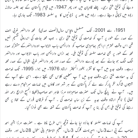
دینے کی توفیق ملتی رہی۔ پہلے قادیان میں اور پھر 1947ء میں قیام پاکستان کے بعد جلسہ سالانہ
ربوہ میں ڈیوٹی دیتے رہے۔ ربوہ میں جلسہ پر ڈیوٹیوں کا یہ سلسلہ 1983ء تک جاری رہا۔
1951ء سے 2001ء تک مسلسل پچاس سال(نصف صدی) محلہ دارالنصر غربی الف
کے صدر کے طور پر آپ کو خدمت کی توفیق ملتی رہی ۔ جب محلہ جات کی اندرونی تقسیم نہیں
تھی اس وقت محترم ابراہیم بھامبڑی صاحب کو دارالیمن،باب الابواب اوردارالنصرکے مشترکہ صدر
محلہ کے طور پر بھی خدمت سلسلہ کی توفیق ملی۔ بعد ازاں دارالیمن اور باب الابواب اور دارالنصر
الگ الگ ہو جانے کے بعد پورے دارالنصر کے صدر اور پھر دارالنصر غربی اقبال کے صدر محلہ
رہے۔ وقف جدید میں آپ کا تقرر بطور انسپکٹر ارشاد 1976ء میں ہوا۔ 1995ء تک خدمت
کی یہ سعادت ملتی رہی۔وقف جدید میں آ پ معلمین کلاس بھی لیتے رہے۔ اسی لیے آپ کے
بیسیوں شاگرد نگر پارکر سے لے کر پاکستان کے ہر شہر اور گاؤں میں خدمات سرانجام دے رہے
ہیں۔ آپ نے پانچ سال تک حضرت صاحبزادہ مرزا طاہر احمد صاحب(خلیفۃ المسیح الرابع رحمہ اللہ
تعالیٰ ) ناظم ارشاد وقف جدید کے زیر سایہ خدمت کی ۔ آپ کو فرقان فورس کے محاذ پر بھی
رہنے کی توفیق ملی جس کی بنا پر آپ کو خدمت پاکستان کے تمغہ سے بھی نوازا گیا۔
آپ کی خدمات سلسلہ کا جائزہ لیا جائے توکچھ اس طرح بنتا ہے ۔ حضرت مرزا بشیر احمد
صاحب کے پی اے3سال، امپریسٹ کلرک 3سال، تعلیم الاسلام ہائی سکول 28سال اور وقف
جدید 20سال۔اس طرح آپ کی خدمات کا کل 54سال کا طویل عرصہ بنتا ہے اور ان خدمات