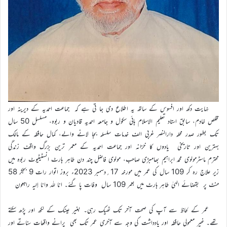
نہایت دکھ اور افسوس کے ساتھ یہ اطلاع دی جا تی ہے کہ جماعت احمدیہ کے دیرینہ اور
مخلص خادم، سابق استاد تعلیم الاسلام ہائی سکول و جامعہ احمدیہ قادیان و ربوہ، مسلسل 50 سال
تک بطور صدر محلہ دارالنصر غربی الف خدمات سلسلہ بجا لانے والے، کمال حافظہ کے مالک
بہترین اور تاریخی یادوں کا خزانہ اور جماعت احمدیہ کے معمر ترین بزرگ واقف زندگی
محترم ماسٹرمولوی محمد ابراہیم بھامبڑی صاحب، مولوی فاضل چند دن طاہر ہارٹ انسٹیٹیوٹ ربوہ میں
زیر علاج رہ کر 109 سال کی عمر میں مورخہ 17؍دسمبر 2023ء بروز اتوار رات 9 بجکر 58
منٹ پر بقضائے الہیٰ طاہر ہارٹ میں بعمر 109 سال وفات پا گئے۔ انا للہ وانا إلیہ راجعون
عمر کے لحاظ سے آپ کی صحت آخر تک ٹھیک رہی۔ بغیر عینک کے لکھ اور پڑھ سکتے
تھے۔ غیر معمولی حافظہ اور یادداشت کی وجہ سے آخری عمر تک بھی پرانے واقعات سناتے اور