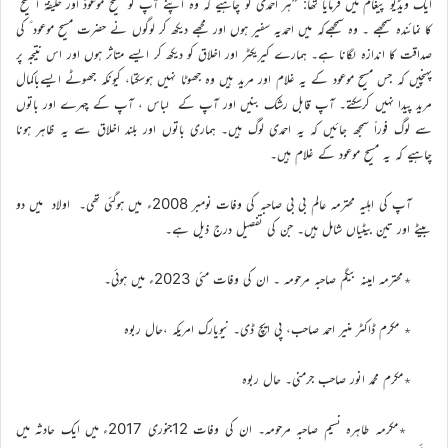
ایک ویڈیو پیغام میں فرمایا تھا: ”ہر احمدی کو چاہیے کہ وہ اپنے آپ کو مسیح موعودؑ اور خلیفۃ المسیح
کا نمائندہ سمجھے ۔ وہ سمجھےکہ میں احمدیہ سفیر ہوں اور مجھے دیکھ کر لوگوں نے حضرت مسیح موعود ؑ کی
صداقت کا اندازہ لگانا ہے۔ ہمارے کیریکٹر اور اخلاق کو دیکھ کر ایسے متاثر ہوں اور اس نتیجہ پر
پہنچیں کہ جس مسیح موعود کے یہ غلام اور مرید ہیں وہ جھوٹا نہیں ہوسکتا، کیونکہ جھوٹے ایسےباکمال
مرید پیدا نہیں کرسکتے۔ آپ قابل رشک بنیں اور آپ کے لباس ، آپ کے چہرے اور باتوں
سے لوگ فوراً سمجھ جائیں کہ یہ احمدی لوگ ہیں۔ ہماری باتوں اور بلند اخلاق سے یہ ظاہر ہونا
چاہیے کہ یہ مسیح موعود کے غلام ہیں۔
آپ کی اہلیہ محترمہ عالم بی بی صاحبہ کی وفات نومبر 2008ء میں ہوگئی تھی۔ اولاد میں دو
بیٹے اور تین بیٹیاں شامل ہیں۔ جن کی تفصیل درج ذیل ہے۔
٭محترمہ امینہ بیگم صاحبہ مرحومہ ۔ ان کی وفات مئی 2023ء میں ہوئی۔
٭ مکرم ڈاکٹر منیر احمد صاحب، پی ایچ ڈی۔ نیویارک امریکہ ،حال ربوہ
٭مکرم محمد انور صاحب جرمنی۔ حال ربوہ
٭مکرمہ طاہرہ نسیم صاحبہ مرحومہ۔ ان کی وفات 12جنوری 2017ء میں ایک حادثہ میں