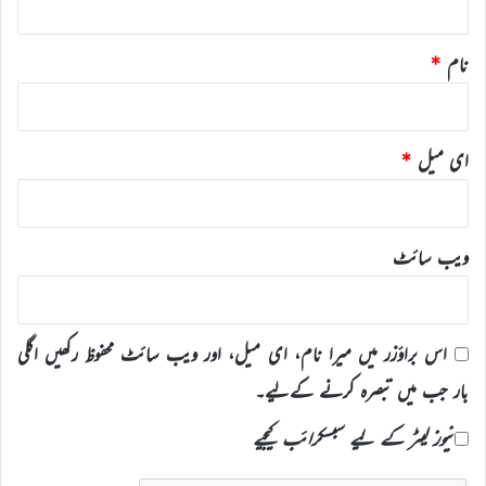
نام
*
ای میل
*
ویب‌ سائٹ
اس براؤزر میں میرا نام، ای میل، اور ویب سائٹ محفوظ رکھیں اگلی
بار جب میں تبصرہ کرنے کےلیے۔
نیوز لیٹر کے لیے سبسکرائب کیجیے