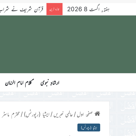
ہفتہ, اگست 8 2026
قرآن شریف نے شراب کو 
تازہ ترین
ارشادِ نبوی
ؑکلام امام الزمان
صفحۂ اول
/
عالمی خبریں
/
ایشیا (رپورٹس)
/
محترم ماسٹر 
ایشیا (رپورٹس)