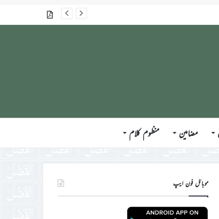
گذشتہ شمارے
مضامین
منظوم کلام
موبائل فون ایپ