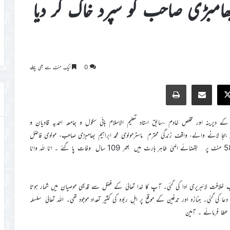
م بھامبڑی صاحب کو سپرد خاک کر دیا
0
ایک منٹ سے بھی پہلے
Print
Share via Email
Faceb
X
دیرینہ اور مخلص خادم ،سابق استاد تعلیم الاسلام ہائی سکول و جامعہ احمدیہ قادیان و
 سلسلہ بجا لانے والے، واقف زندگی محترم ماسٹرمولوی محمد ابراہیم بھامبڑی صاحب، مولوی فاضل
109 سال کی عمر میں مورخہ 17 دسمبر 2023ء بروز اتوار رات 9 بجکر 58 منٹ پر بقضائے الہیٰ طاہر ہارٹ میں بعمر 109 سال وفات پا گئے ۔ انا للہ وانا
 کو صبح گیارہ بجے گراؤنڈ عقب خلافت لائبریری ادا کی گئی۔ آپ کا خدا تعالیٰ کے فضل سے قدیمی موصیان میں شمار ہوتا
ا کی گئی۔ جنازہ اور تدفین کے موقع پر اہل ربوہ کی کثیر تعداد موجود تھی۔ اللہ تعالیٰ سلسلہ
عطا فرمائے ۔ آمین