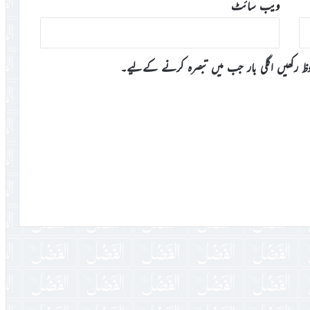
ویب‌ سائٹ
وظ رکھیں اگلی بار جب میں تبصرہ کرنے کےلیے۔