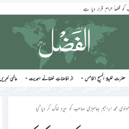
قطعاً حرام قرار دیا ہے
حضرت خلیفۃ المسیح الخامس
از افاضاتِ خلفائے احمدیت
عالمی خبریں
مولوی محمد ابراہیم بھامبڑی صاحب کو سپرد خاک کر دیا گیا