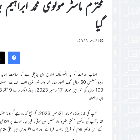
محترم ماسٹر مولوی محمد ابراہی
گیا
21 دسمبر 2023ء
ook
احباب جماعت کو یہ افسوسناک اطلاع دی جاچکی ہے کہ جماعت احمدیہ کے 
ربوہ،مسلسل 50 سال تک بطور صدر محلہ دارالنصر غربی الف خدمات
إلیہ راجعون
آپ کی نماز جنازہ مورخہ 21دسمبر 2023ء
تھا ۔آپ کی تدفین بہشتی مقبرہ دارالفضل میں ہوئی۔ قبر تیار ہونے پر اجتماعی دع
کے اس قدیمی خادم کو غریق رحمت فرمائے اور جنت الفردوس میں اعلیٰ مقام 