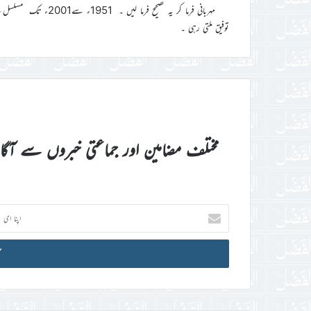
مہربانی فرما کر یہ ت
توفیق ملتی رہی ۔
مختلف مضامین اور جماعتی خبروں سے آگ
اپنا
ای
میل
آئی
ڈی
درج
کریں