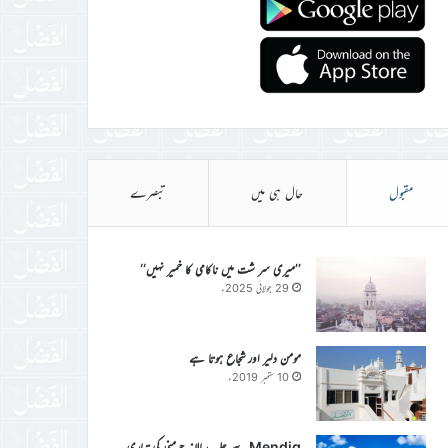
مقبول
حال ہی میں
تبصرے
’’میری سر شت میں ناکامی کا خمیر نہیں‘‘
29 جولائی 2025ء
مومن دلیر اور شجاع ہوتا ہے
10 ستمبر 2019ء
Mendig سے جلسہ سالانہ جرمنی کی تیاری