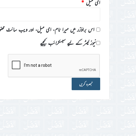
ای میل
*
اس براؤزر میں میرا نام، ای میل، اور ویب سائٹ محف
نیوز لیٹر کے لیے سبسکرائب کیجیے