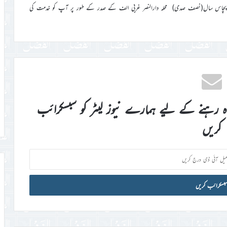
صحیح فرما لیں ۔ 1951ء سے2001ء تک مسلسل پچاس سال(نصف صدی) محلہ دارالنصر غربی الف کے صدر کے طور پر آپ کو خدمت کی
اہ رہنے کے لیے ہمارے نیوز لیٹر کو سبسکرائب
کریں