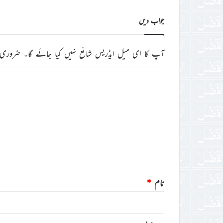
جواب دیں
آپ کا ای میل ایڈریس شائع نہیں کیا جائے گا۔
ضروری 
ت
ب
ص
ر
ہ
*
نام
*