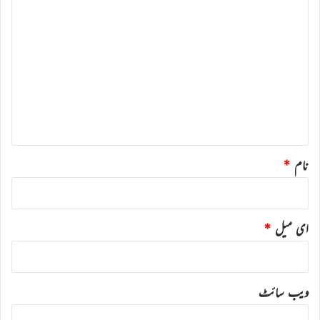
ت
ب
ص
ر
ہ
*
نام
*
ای میل
*
ویب‌ سائٹ