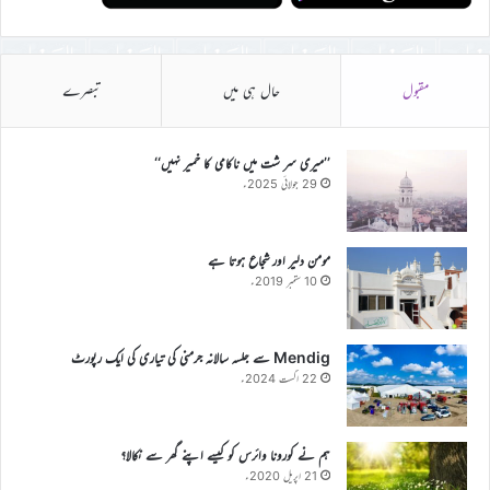
مقبول
حال ہی میں
تبصرے
’’میری سر شت میں ناکامی کا خمیر نہیں‘‘
29 جولائی 2025ء
مومن دلیر اور شجاع ہوتا ہے
10 ستمبر 2019ء
Mendig سے جلسہ سالانہ جرمنی کی تیاری کی ایک رپورٹ
22 اگست 2024ء
ہم نے کورونا وائرس کو کیسے اپنے گھر سے نکالا؟
21 اپریل 2020ء