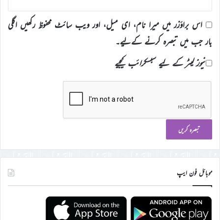
اس براؤزر میں میرا نام، ای میل، اور ویب سائٹ محفوظ رکھیں اگلی
بار جب میں تبصرہ کرنے کےلیے۔
نیوز لیٹر کے لیے سبسکرائب کیجیے
موبائل فون ایپ