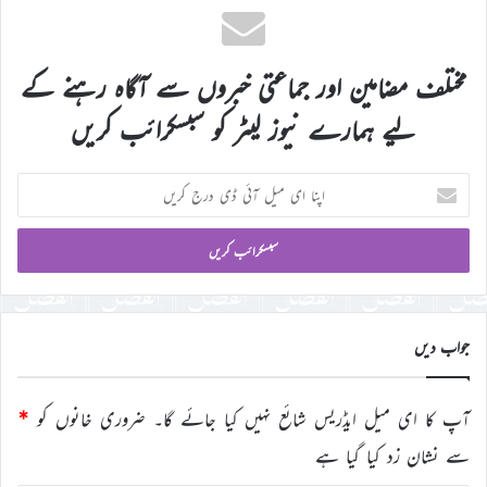
مختلف مضامین اور جماعتی خبروں سے آگاہ رہنے کے
لیے ہمارے نیوز لیٹر کو سبسکرائب کریں
اپنا
ای
میل
آئی
ڈی
درج
کریں
جواب دیں
آپ کا ای میل ایڈریس شائع نہیں کیا جائے گا۔
ضروری خانوں کو
*
سے نشان زد کیا گیا ہے