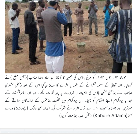
مورخہ ۱۳؍ جون ۲۰۲۳ء کو مربی ہاؤس کی تعمیر کا آغاز سید حماد رضا صاحب(ریجنل مبلغ )نے
کروایا۔ اللہ تعالیٰ کے حضور شکرانے کے طور پر بکرے کا صدقہ دیاگیا اس کے بعد ریجنل مشنری
صاحب نے جماعتی مشن ہاؤس کی اہمیت و ضرورت پر چند کلمات کہے۔ دعا اور ریفریشمنٹ کے
بعد یہ پروگرام اپنے اختتام کو پہنچا۔ اس پروگرام میں مختلف جماعتوں کے نمائندگان،علاقے کے
معززین اور ہمسایوںسمیت ۲۰؍ سے زائد افراد نے شرکت کی۔الحمدللہ علی ذالک (رپورٹ:کابورے
آدما(Kabore Adama) ریجنل صدر جماعت کوپیلا)