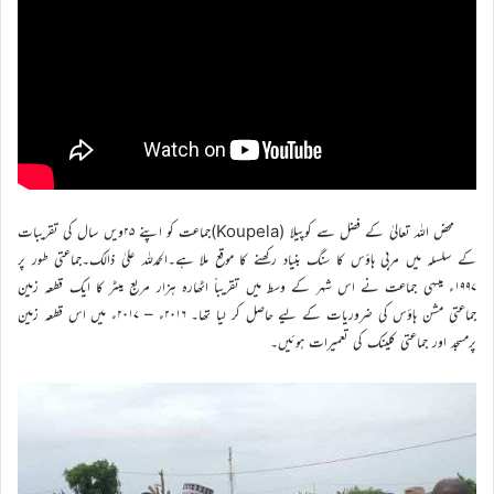
محض اللہ تعالیٰ کے فضل سے کوپیلا (Koupela)جماعت کو اپنے ۲۵ویں سال کی تقریبات
کے سلسلہ میں مربی ہاؤس کا سنگ بنیاد رکھنے کا موقع ملا ہے۔الحمدللہ علیٰ ذالک۔جماعتی طور پر
۱۹۹۷ء میںہی جماعت نے اس شہر کے وسط میں تقریباً اٹھارہ ہزار مربع میٹر کا ایک قطعہ زمین
جماعتی مشن ہاؤس کی ضروریات کے لیے حاصل کر لیا تھا۔ ۲۰۱۶ء – ۲۰۱۷ء میں اس قطعہ زمین
پرمسجد اور جماعتی کلینک کی تعمیرات ہوئیں۔