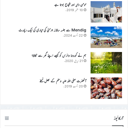
مومن دلیر اور شجاع ہوتا ہے
10 ستمبر 2019ء
Mendig سے جلسہ سالانہ جرمنی کی تیاری کی ایک رپورٹ
22 اگست 2024ء
ہم نے کورونا وائرس کو کیسے اپنے گھر سے نکالا؟
21 اپریل 2020ء
آنحضرت صلی اللہ علیہ وسلم کے بعض نسخے
20 اگست 2019ء
آرکائیوز