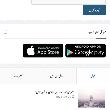
موبائل فون ایپ
مقبول
حال ہی میں
تبصرے
’’میری سر شت میں ناکامی کا خمیر نہیں‘‘
29 جولائی 2025ء