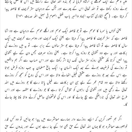
علیہ وسلم نے ایک موقعے پر ارشاد فرمایا کہ جو بندہ اللہ تعالیٰ کے راستے میں اس کا فضل چاہتے
ہوئے روزہ رکھتا ہے تو اللہ تعالیٰ اس کے چہرے اور آگ کے درمیان ستر خریف کا فاصلہ پیدا
کر دیتا ہے۔ (صحیح البخاری کتاب الجہاد والسیر باب فضل الصوم فی سبیل اللّٰہ حدیث ۲۸۴۰)
یعنی خزاں یا سرما کا موسم ہے تو جو فاصلہ ایک موسم اور اگلے موسم کے درمیان ہے وہ اتنا
فاصلہ ہے کہ ستر خریف کا فاصلہ پیدا کر دیتا ہے یعنی ایک خریف اور دوسرے خریف میں ایک
سال کا فاصلہ ہے تو اتنا فاصلہ پیدا کر دیتا ہے جو ستر سالوں کے برابر ہے۔ تو یہ ہیں روزے کی
برکات اور یہ ہے وہ تقویٰ جو روزہ پیدا کرتا ہے۔ یعنی روزہ صرف تیس دن کے لیے تقویٰ
پیدا نہیں کرتا بلکہ حقیقی روزہ ستر سال تک اپنا اثر رکھتا ہے اور اس حساب سے اگر ہم دیکھیں
تو روزے کی فرضیت ہونے کے بعد ایک انسان پہ، ایک بالغ مسلمان پہ جب روزہ فرض ہوتا
ہے اس کے بعد جو روزے سے حقیقی فیض اٹھانے والا ہے اور اس کی روح کو سمجھ کر روزے
رکھنے والا ہے وہ تمام عمر کے لیے ہی ان برکات سے فیض پاتا رہے گا جو روزے میں اللہ
تعالیٰ نے رکھی ہیں اور تقویٰ کی راہوں کو تلاش کرتا رہے گا جو روزے کا مقصد ہے اور اس
طرح اللہ تعالیٰ کی ناراضگی سے بچ جائے گا اور اس کی خوشنودی حاصل کرنے والا بنتا چلا جائے
گا۔
اگر ہم تصور کریں کہ ایسے روزے دار ہمارے معاشرے میں پیدا ہو جائیں تو وہ کس قدر
خوبصورت معاشرہ ہو گا جہاں اللہ تعالیٰ کے حق بھی ادا کیے جا رہے ہوں گے اور بندوں کے حق