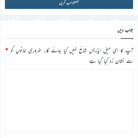
آئی
ڈی
درج
کریں
جواب دیں
آپ کا ای میل ایڈریس شائع نہیں کیا جائے گا۔
ضروری خانوں کو
*
سے نشان زد کیا گیا ہے
ت
ب
ص
ر
ہ
*