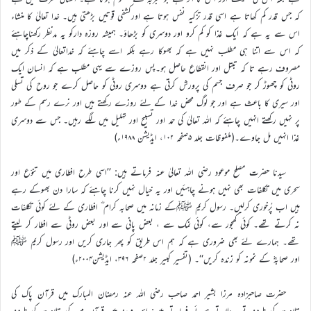
کہ جس قدر کم کھاتا ہے اسی قدر تزکیہ نفس ہوتا ہے اورکشفی قوتیں بڑھتی ہیں۔ خدا تعالیٰ کا منشاء
اس سے یہ ہے کہ ایک غذا کو کم کرو اور دوسری کو بڑھاؤ۔ ہمیشہ روزہ دارکو یہ مدنظر رکھناچاہئے
کہ اس سے اتنا ہی مطلب نہیں ہے کہ بھوکا رہے بلکہ اسے چاہئے کہ خداتعالیٰ کے ذکر میں
مصروف رہے تا کہ تبتل اور انقطاع حاصل ہو۔پس روزے سے یہی مطلب ہے کہ انسان ایک
روٹی کو چھوڑ کر جو صرف جسم کی پرورش کرتی ہے دوسری روٹی کو حاصل کرے جو روح کی تسلی
اور سیری کا باعث ہے اور جو لوگ محض خدا کے لئے روزے رکھتے ہیں اور نرے رسم کے طور
پر نہیں رکھتے انہیں چاہئے کہ اللہ تعالیٰ کی حمد اور تسبیح اور تہلیل میں لگے رہیں۔ جس سے دوسری
غذا انہیں مل جاوے۔(ملفوظات جلد ۵صفحہ ۱۰۲، ایڈیشن ۱۹۸۸ء)
سیدنا حضرت مصلح موعود رضی اللہ تعالیٰ عنہ فرماتے ہیں: ’’اسی طرح افطاری میں تنوّع اور
سحری میں تکلفات بھی نہیں ہونے چاہئیں اور یہ خیال نہیں کرنا چاہئے کہ سارا دن بھوکے رہے
ہیں اب پُرخوری کرلیں۔ رسول کریم ﷺکے زمانہ میں صحابہ کرام ؓ افطاری کے لئے کوئی تکلفات
نہ کرتے تھے۔ کوئی کھجور سے، کوئی نمک سے ، بعض پانی سے اور بعض روٹی سے افطار کر لیتے
تھے۔ ہمارے لئے بھی ضروری ہے کہ ہم اس طریق کو پھر جاری کریں اور رسول کریم ﷺ
اور صحابہؓ کے نمونہ کو زندہ کریں‘‘۔ (تفسیر کبیر جلد ۲صفحہ ۳۹۶، ایڈیشن۲۰۰۴ء)
حضرت صاحبزادہ مرزا بشیر احمد صاحب رضی اللہ عنہ رمضان المبارک میں قرآن پاک کی
تلاوت کی طرف توجہ دلاتے ہوئے فرماتے ہیں: اس مہینہ میں قرآن مجید کی تلاوت کی طرف