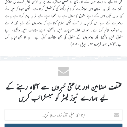
بھی ادا کیے جا رہے ہوں گے اور یہی وہ حسین معاشرہ ہے جو ہر مومن قائم کرنے کی خواہش
رکھتا ہے بلکہ ہر انسان اس معاشرے کو قائم رکھنے کی کوشش کرتا ہے۔ لیکن جیسا کہ میں نے
کہا جہاں تک اس کے اپنے حقوق کا سوال ہے وہ عموماً اپنے لیے تو یہ پسند کرتا ہے چاہے
دوسرے کے لیے اس کو خیال نہ آئے لیکن اسلام کہتا ہے کہ دوسروں کے لیے بھی تم نے
یہ معاشرہ قائم کرنا ہے۔ صرف اپنی سہولیات نہیں دیکھنی، اپنے مفادات نہیں دیکھنے، اپنے
حقوق نہیں دیکھنے بلکہ دوسروں کے حقوق کی بھی حفاظت کرنی ہے، ان کا بھی خیال کرنا
ہے۔‘‘(خطبہ جمعہ فرمودہ ۲۴؍ اپریل ۲۰۲۰ء)
مختلف مضامین اور جماعتی خبروں سے آگاہ رہنے کے
لیے ہمارے نیوز لیٹر کو سبسکرائب کریں
اپنا
ای
میل