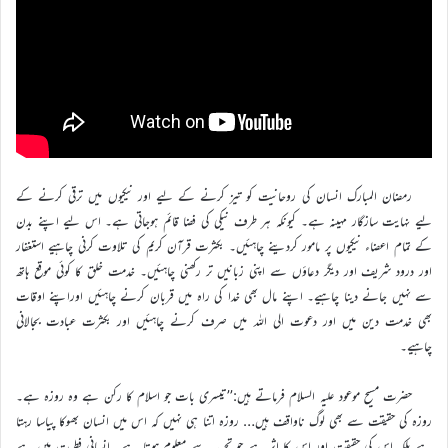
رمضان المبارک انسان کی روحانیت کو تیز کرنے کے لیے اور نیکیوں میں ترقی کرنے کے
لیے نہایت سازگار مہینہ ہے۔ کیونکہ ہر طرف نیکی کی فضا قائم ہوجاتی ہے۔ اس لیے اپنے بدن
کے تمام اعضاء نیکیوں پر مامور کردینے چاہئیں۔ بکثرت قرآن کریم کی تلاوت کرنی چاہیے استغفار
اور درود شریف اور دیگر دعاؤں سے اپنی زبانیں تر رکھنی چاہئیں۔ خدمت خلق کا کوئی موقع ہاتھ
سے نہیں جانے دینا چاہیے۔ اپنے مال بھی خدا کی راہ میں قربان کرنے چاہئیں اوراپنے اوقات
بھی خدمت دین میں اور دعوت الی اللہ میں صرف کرنے چاہئیں اور بکثرت عبادت بجالانی
چاہیے۔
حضرت مسیح موعود علیہ السلام فرماتے ہیں:’’تیسری بات جو اسلام کا رکن ہے وہ روزہ ہے۔
روزہ کی حقیقت سے بھی لوگ ناواقف ہیں… روزہ اتنا ہی نہیں کہ اس میں انسان بھوکا پیاسا رہتا
ہے بلکہ اس کی حقیقت اور اس کا اثر ہے جو تجربہ سے معلوم ہوتا ہے۔ انسانی فطرت میں ہے