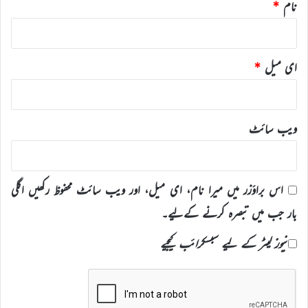
نام
*
ای میل
*
ویب‌ سائٹ
اس براؤزر میں میرا نام، ای میل، اور ویب سائٹ محفوظ رکھیں اگلی
بار جب میں تبصرہ کرنے کےلیے۔
نیوز لیٹر کے لیے سبسکرائب کیجیے