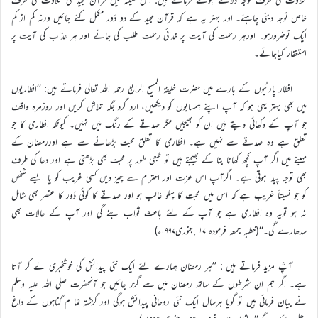
خاص توجہ دینی چاہئے۔ اور بہتر یہ ہے کہ قرآن مجید کے دو دَور مکمل کئے جائیں ورنہ کم از کم
ایک توضرورہو۔ اورہر رحمت کی آیت پر خدائی رحمت طلب کی جائے اور ہر عذاب کی آیت پر
استغفار کیاجائے۔
افطار پارٹیوں کے بارے میں حضرت خلیفۃ المسیح الرابع رحمہ اللہ تعالیٰ فرماتے ہیں: ’’افطاریوں
میں بھی بہتر یہی ہو کہ آپ اپنے ہمسایوں کو دیکھیں، ارد گرد جگہ تلاش کریں اور روزمرہ واقف
جو آپ کے دکھائی دیتے ہیں ان کو بھیجیں مگر صدقے کے رنگ میں نہیں۔ کیونکہ افطاری کا جو
تعلق ہے وہ صدقے سے نہیں ہے۔ افطاری کا تعلق محبت بڑھانے سے ہے اوررمضان کے
مہینے میں اگر آپ کچھ کھانا بنا کے بھیجتے ہیں تو طبعی طور پر محبت بھی بڑھتی ہے اور دعا کی طرف
بھی توجہ پیدا ہوتی ہے۔ اگرآپ اس عزت اور احترام سے چیز دیں کسی غریب کو یا ایسے شخص
کو جو نسبتاً غریب ہے کہ اس میں محبت کا پہلو غالب ہو اور صدقے کا کوئی دُور کا عنصر بھی شامل
نہ ہو تویہ وہ افطاری ہے جو آپ کے لئے باعث ثواب بنے گی اور آپ کے حالات بھی
سدھارے گی۔‘‘(خطبہ جمعہ فرمودہ ۱۷؍جنوری۱۹۹۷ء)
آپؒ مزید فرماتے ہیں : ’’ہر رمضان ہمارے لئے ایک نئی پیدائش کی خوشخبری لے کر آتا
ہے۔ اگر ہم ان شرطوں کے ساتھ رمضان میں سے گزر جائیں جو آنحضرت صلی اللہ علیہ وسلم
نے بیان فرمائی ہیں تو گویا ہرسال ایک نئی روحانی پیدائش ہوگی اور گزشتہ تما م گناہوں کے داغ