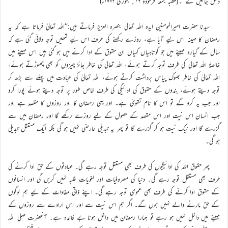
دھل جائیں گے‘‘۔(خطبہ جمعہ فرمودہ ۲۶؍ جنوری ۱۹۹۶ء)
سیدنا حضرت امیرالمومنین ایدہ اللہ تعالیٰ بنصرہ العزیز فرماتے ہیں:’’اللہ تعالیٰ فرماتا ہے کہ یہ
رمضان کا مہینہ اس لیے آیا ہے، روزے رکھنے کی طرف اس لیے تمھیں توجہ دلائی گئی ہے کہ
سال کے گیارہ مہینے میں جو کوتاہیاں کمیاں ان حقوق کے ادا کرنے میں ہو گئی ہیں اس مہینے میں
خالصۃً اللہ تعالیٰ کی طرف توجہ کرتے ہوئے، اللہ تعالیٰ کی خاطر جائز چیزوں کو بھی چھوڑتے ہوئے،
اللہ تعالیٰ کی خاطر بھوک پیاس برداشت کرتے ہوئے، اللہ تعالیٰ کی عبادت میں پہلے سے بڑھ کر
توجہ دیتے ہوئے، بندوں کے حقوق کی ادائیگی کی طرف خاص طور پر توجہ دیتے ہوئے پورا کرو
اور جب یہ کرو گے تو اس کا نام تقویٰ ہے۔ اور یہی رمضان کا اور روزوں کا مقصد ہے اور
جب انسان اس نیت اور اس مقصد کے حصول کے لیے روزے رکھے گا اور رمضان میں سے
گزرے گا اور نیک نیت ہو کر گزرے گا تو پھر یہ تبدیلی عارضی نہیں ہو گی بلکہ ایک مستقل تبدیلی
ہو گی۔
پھر حقوق اللہ کی ادائیگیوں کی طرف بھی مستقل توجہ رہے گی۔ عبادتوں کے حق ادا کرنے کی
طرف بھی مستقل توجہ رہے گی۔ دنیا کی مصروفیات اور لغویات غلبہ نہیں کریں گی اور انسانوں
کے حقوق ادا کرنے کی طرف بھی عمومی توجہ رہے گی۔ اپنے ذاتی مفادات کے لیے ہم لوگوں
کے حق مارنے والے نہیں ہوں گے۔ اگر ہم اس نیت سے اور اس ارادے سے روزوں کے
مہینے میں داخل نہیں ہو رہے تو ہمارا رمضان میں داخل ہونا بے فائدہ ہے۔ آنحضرت صلی اللہ