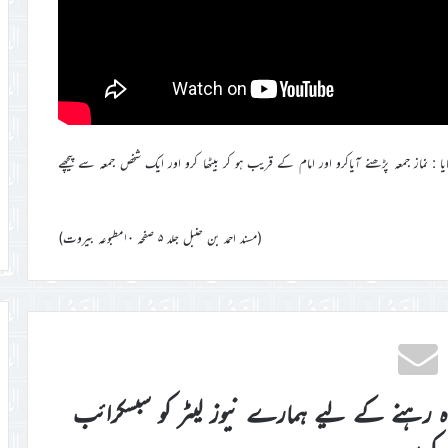
ماز جمعہ پڑھنے آیاکرو اور امام کے قریب ہو کر بیٹھا کرو اور ایک شخص جمعہ سے پیچھے
(مسند احمد بن حنبل جلد ۵ صفحہ ۱۰مطبوعہ بیروت)
اہ رہنے کے لیے ہمارے نیوز لیٹر کو سبسکرائب