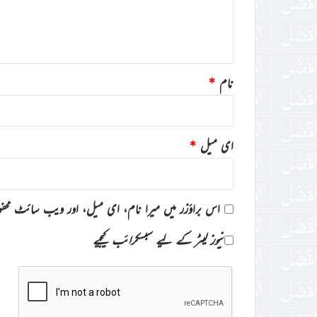
ہ
*
نام
*
ای میل
*
اس براؤزر میں میرا نام، ای میل، اور ویب سائٹ محف
نیوز لیٹر کے لیے سبسکرائب کیجیے