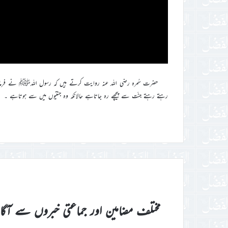
حضرت سُمرہ رضی اللہ عنہ روایت کرتے ہیں کہ رسول اللہﷺ نے فرمایا : ن
رہتے رہتے جنّت سے پیچھے رہ جاتاہے حالانکہ وہ جنتیوں میں سے ہوتاہے ۔
مختلف مضامین اور جماعتی خبروں سے آگ