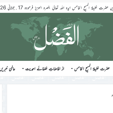
ضرت خلیفۃ المسیح الخامس ایّدہ اللہ تعالیٰ بنصرہ العزیز فرمودہ 17؍جولائی 2026ء
حضرت خلیفۃ المسیح الخامس
از افاضاتِ خلفائے احمدیت
عالمی خبریں