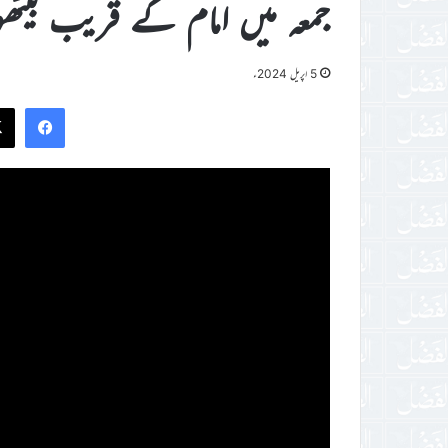
جمعہ میں امام کے قریب بیٹھو
5 اپریل 2024ء
ook