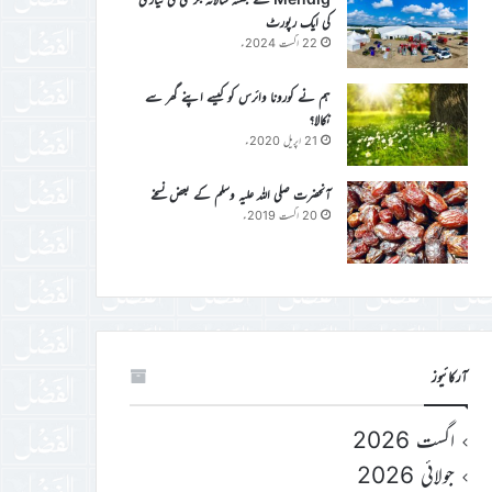
کی ایک رپورٹ
22 اگست 2024ء
ہم نے کورونا وائرس کو کیسے اپنے گھر سے
نکالا؟
21 اپریل 2020ء
آنحضرت صلی اللہ علیہ وسلم کے بعض نسخے
20 اگست 2019ء
آرکائیوز
اگست 2026
جولائی 2026