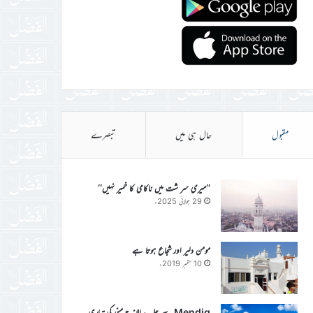
مقبول
حال ہی میں
تبصرے
’’میری سر شت میں ناکامی کا خمیر نہیں‘‘
29 جولائی 2025ء
مومن دلیر اور شجاع ہوتا ہے
10 ستمبر 2019ء
Mendig سے جلسہ سالانہ جرمنی کی تیاری