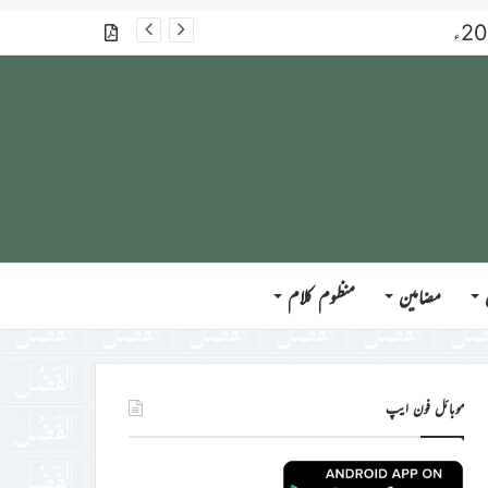
گذشتہ شمارے
مضامین
منظوم کلام
موبائل فون ایپ