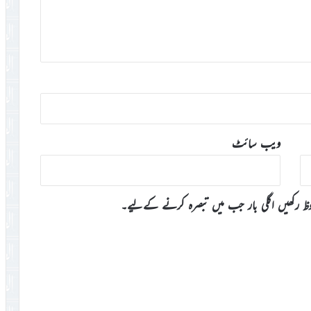
ویب‌ سائٹ
وظ رکھیں اگلی بار جب میں تبصرہ کرنے کےلیے۔