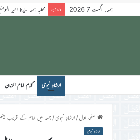
جمعہ, اگست 7 2026
خطبہ جمعہ سیّدنا امیر المومنین ح
تازہ ترین
ارشادِ نبوی
ؑکلام امام الزمان
صفحۂ اول
/
ارشادِ نبوی
/
جمعہ میں امام کے قریب بیٹھو
ارشادِ نبوی