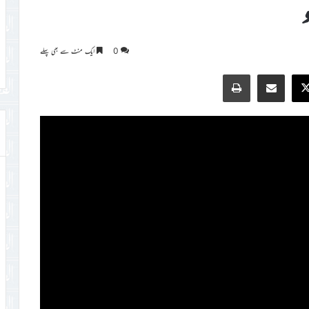
0
ایک منٹ سے بھی پہلے
Print
Share via Email
Faceb
X