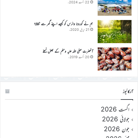
22 اگست 2024ء
ہم نے کورونا وائرس کو کیسے اپنے گھر سے نکالا؟
21 اپریل 2020ء
آنحضرت صلی اللہ علیہ وسلم کے بعض نسخے
20 اگست 2019ء
آرکائیوز
اگست 2026
جولائی 2026
جون 2026