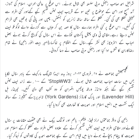
شرجیل احمد صاحب ریجنل مربی سلسلہ بھی شامل ہوئے۔ اس موقع پر عالمی بحران، اسلام کی آواز،
آمد مسیح اور امن کے موضوع پر تین سو کے قریب لیف لیٹس تقسیم کیے گئےاور کئی افراد سے
تبلیغی گفتگو بھی کی گئی۔ گفتگو کے ساتھ ساتھ زائرین کو بسکٹس، چپس اور پانی کی بوتلیں بھی فراہم
کی گئیں۔ اس موقع پر کئی افراد ہمارے سٹال کا حصہ بن کر وہاں سے گزرنے والے لوگوںکو لیف
لیٹس دیتے رہے۔مقامی ٹی وی چینل پاکستان ٹُوڈے نے اس سٹال کی کوریج کرتے ہوئے بعض
احباب کے انٹرویوز بھی نشر کیے۔سٹال کے اختتام پر خاکسار(امیر بیت النور ریجن) نے تمام
رضاکاران کا شکریہ ادا کیا اور ریجنل مربی صاحب نے دعا کروائی۔
کلیپہمجنکشن جماعت نے ۲۸؍فروری ۲۰۲۴ء بروز بدھ ایسڈا شاپنگ مارکیٹ کے باہر سٹال لگایا
جس میں سات احباب جماعت شامل ہوئے۔ ’StopWW3‘ کے ۱۰۰؍سے زائد لیف لیٹس
تقسیم کیے گئے جبکہ وانڈز ورتھ پولیس افسران کو دو کتب بھی دی گئیں۔ لیوینڈر ہل
(Lavender Hill) اور یارک گارڈنز (York Gardens) لائبریریزکے مینیجرز کے ساتھ
ایک نشست میں انہیں اسلام اور احمدیت کا تعارف بھی کروایا گیا۔
ریجن کی دیگر جماعتوں ارلز فیلڈ، پیکہم، بالہم اور ٹوٹنگ بیک نے بھی مختلف مقامات پر سٹال
لگائےاور مقامی افراد میں لیف لیٹس تقسیم کرنے کے علاوہ بعض افراد سے گفتگو کرکے اسلام اور
احمدیت کا پیغام پہنچاتے ہوئے دنیا میں قیام امن کے لیے جماعت احمدیہ کی کاوشوں کو اُجاگر کیا۔