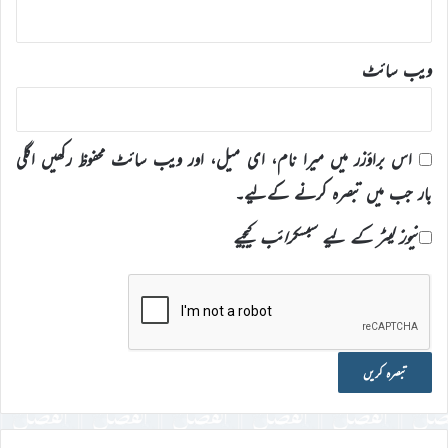
ویب‌ سائٹ
اس براؤزر میں میرا نام، ای میل، اور ویب سائٹ محفوظ رکھیں اگلی
بار جب میں تبصرہ کرنے کےلیے۔
نیوز لیٹر کے لیے سبسکرائب کیجیے