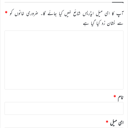
آپ کا ای میل ایڈریس شائع نہیں کیا جائے گا۔
ضروری خانوں کو
*
سے نشان زد کیا گیا ہے
ت
ب
ص
ر
ہ
*
نام
*
ای میل
*