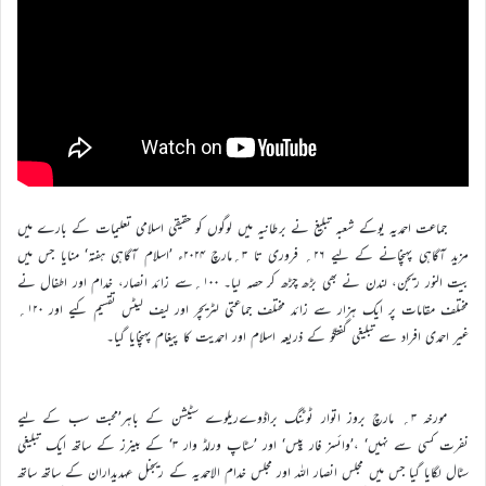
جماعت احمدیہ یوکے شعبہ تبلیغ نے برطانیہ میں لوگوں کو حقیقی اسلامی تعلیمات کے بارے میں
مزید آگاہی پہنچانے کے لیے ۲۶؍ فروری تا ۳؍مارچ ۲۰۲۴ء ’اسلام آگاہی ہفتہ‘ منایا جس میں
بیت النور ریجن، لندن نے بھی بڑھ چڑھ کر حصہ لیا۔ ۱۰۰؍سے زائد انصار، خدام اور اطفال نے
مختلف مقامات پر ایک ہزار سے زائد مختلف جماعتی لٹریچر اور لیف لیٹس تقسیم کیے اور ۱۲۰؍
غیر احمدی افراد سے تبلیغی گفتگو کے ذریعہ اسلام اور احمدیت کا پیغام پہنچایا گیا۔
مورخہ ۳؍ مارچ بروز اتوار ٹوٹنگ براڈوےریلوے سٹیشن کے باہر’محبت سب کے لیے
نفرت کسی سے نہیں‘ ،’وائسز فار پِیس‘ اور ’سٹاپ ورلڈ وار ۳‘ کے بینرز کے ساتھ ایک تبلیغی
سٹال لگایا گیا جس میں مجلس انصار اللہ اور مجلس خدام الاحمدیہ کے ریجنل عہدیداران کے ساتھ ساتھ