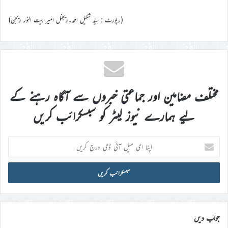
(رپورٹ : سیّد شکیل احمد۔ریجنل امیر بیت النور ریجن)
مختلف مضامین اور جماعتی خبروں سے آگاہ رہنے کے
لیے ہمارے نیوز لیٹر کو سبسکرائب کریں
اپنا
ای
میل
آئی
ڈی
درج
کریں
جواب دیں