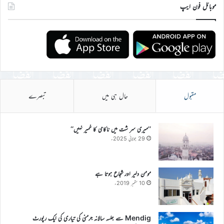
موبائل فون ایپ
مقبول
حال ہی میں
تبصرے
’’میری سر شت میں ناکامی کا خمیر نہیں‘‘
29 جولائی 2025ء
مومن دلیر اور شجاع ہوتا ہے
10 ستمبر 2019ء
Mendig سے جلسہ سالانہ جرمنی کی تیاری کی ایک رپورٹ