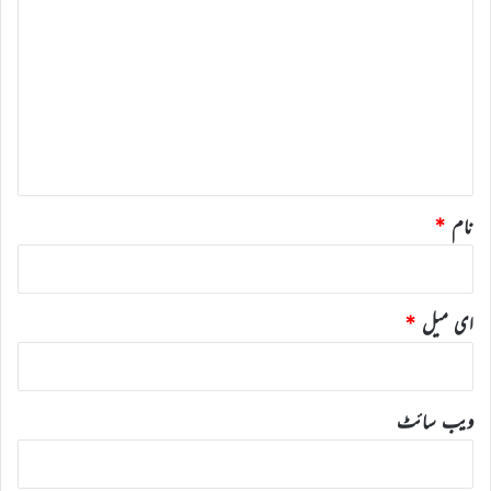
ب
ص
ر
ہ
*
نام
*
ای میل
*
ویب‌ سائٹ