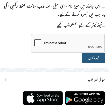
اس براؤزر میں میرا نام، ای میل، اور ویب سائٹ محفوظ رکھیں اگلی
بار جب میں تبصرہ کرنے کےلیے۔
نیوز لیٹر کے لیے سبسکرائب کیجیے
موبائل فون ایپ