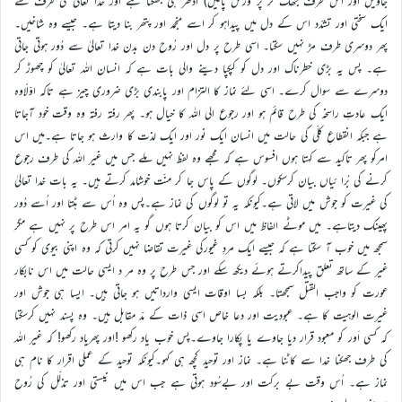
جاویں اور اس طرف جھک کر پر ورش پالیں) ادھر ہی جھکتا ہے اور خدا تعالیٰ کی طرف سے
ایک سختی اور تشدّد اس کے دل میں پیداہو کر اسے منجمد اور پتھر بنا دیتا ہے۔ جیسے وہ شاخیں۔
پھر دوسری طرف مڑ نہیں سکتا۔ اسی طرح پر دل اور رُوح دن بدن خدا تعالیٰ سے دُور ہوتی جاتی
ہے۔ پس یہ بڑی خطرناک اور دل کو کپکپا دینے والی بات ہے کہ انسان اللہ تعالیٰ کو چھوڑ کر
دوسرے سے سوال کرے۔ اسی لئے نماز کا التزام اور پابندی بڑی ضروری چیز ہے تاکہ اوّلًاوہ
ایک عادتِ راسخہ کی طرح قائم ہو اور رجوع الی اللہ کا خیال ہو۔ پھر رفتہ رفتہ وہ وقت خود آجاتا
ہے جبکہ انقطاعِ کلّی کی حالت میں انسان ایک نور اور ایک لذت کا وارث ہو جاتا ہے۔میں اس
امرکو پھر تاکید سے کہتا ہوں افسوس ہے کہ مجھے وہ لفظ نہیں ملے جس میں غیر اللہ کی طرف رجوع
کرنے کی بُرا ئیاں بیان کرسکوں۔ لوگوں کے پاس جا کر منّت خوشامد کرتے ہیں۔ یہ بات خدا تعالیٰ
کی غیرت کو جوش میں لاتی ہے۔کیونکہ یہ تو لوگوں کی نماز ہے۔پس وہ اُس سے ہٹتا اور اُسے دُور
پھینک دیتاہے۔ میں موٹے الفاظ میں اس کو بیان کرتا ہوں گو یہ امر اس طرح پر نہیں ہے مگر
سمجھ میں خوب آ سکتا ہے کہ جیسے ایک مردِ غیورکی غیرت تقاضا نہیں کرتی کہ وہ اپنی بیوی کو کسی
غیر کے ساتھ تعلق پیداکرتے ہوئے دیکھ سکے اور جس طرح پر وہ مر د ایسی حالت میں اس نابکار
عورت کو واجب القتل سمجھتا۔ بلکہ بسا اوقات ایسی وارداتیں ہو جاتی ہیں۔ ایسا ہی جوش اور
غیرت الوہیت کا ہے۔ عبودیت اور دعا خاص اسی ذات کے مدّ مقابل ہیں۔ وہ پسند نہیں کرسکتا
کہ کسی اَور کو معبود قرار دیا جاوے یا پکارا جاوے۔پس خوب یاد رکھو !اور پھریاد رکھو! کہ غیر اللہ
کی طرف جھکنا خدا سے کاٹنا ہے۔ نماز اور توحید کچھ ہی کہو۔کیونکہ توحید کے عملی اقرار کا نام ہی
نماز ہے۔ اُس وقت بے برکت اور بےسُود ہوتی ہے جب اس میں نیستی اور تذلّل کی رُوح