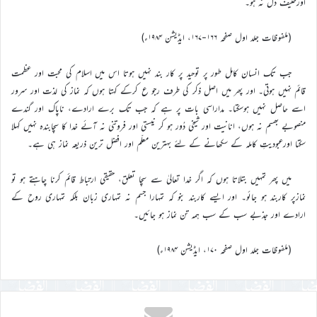
اورحنیف دل نہ ہو۔
(ملفوظات جلد اول صفحہ ۱۶۶-۱۶۷، ایڈیشن ۱۹۸۴ء)
جب تک انسان کامل طور پر توحید پر کار بند نہیں ہوتا اس میں اسلام کی محبت اور عظمت
قائم نہیں ہوتی۔ اور پھر میں اصل ذکر کی طرف رجو ع کرکے کہتا ہوں کہ نماز کی لذت اور سرور
اسے حاصل نہیں ہوسکتا۔ مداراسی بات پر ہے کہ جب تک برے ارادے، ناپاک اور گندے
منصوبے بھسم نہ ہوں، انانیت اور شیخی دُور ہو کر نیستی اور فروتنی نہ آئے خدا کا سچابندہ نہیں کہلا
سکتا اورعبودیتِ کاملہ کے سکھانے کے لئے بہترین معلّم اور افضل ترین ذریعہ نماز ہی ہے۔
میں پھر تمہیں بتلاتا ہوں کہ اگر خدا تعالیٰ سے سچا تعلق، حقیقی ارتباط قائم کرنا چاہتے ہو تو
نمازپر کاربند ہو جائو۔ اور ایسے کاربند بنو کہ تمہارا جسم نہ تمہاری زبان بلکہ تمہاری روح کے
ارادے اور جذبے سب کے سب ہمہ تن نماز ہو جائیں۔
(ملفوظات جلد اول صفحہ ۱۷۰، ایڈیشن ۱۹۸۴ء)