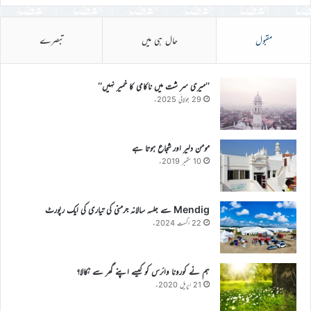
مقبول
حال ہی میں
تبصرے
’’میری سر شت میں ناکامی کا خمیر نہیں‘‘
29 جولائی 2025ء
مومن دلیر اور شجاع ہوتا ہے
10 ستمبر 2019ء
Mendig سے جلسہ سالانہ جرمنی کی تیاری کی ایک رپورٹ
22 اگست 2024ء
ہم نے کورونا وائرس کو کیسے اپنے گھر سے نکالا؟
21 اپریل 2020ء