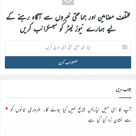
مختلف مضامین اور جماعتی خبروں سے آگاہ رہنے کے
لیے ہمارے نیوز لیٹر کو سبسکرائب کریں
اپنا
ای
میل
آئی
ڈی
درج
کریں
جواب دیں
آپ کا ای میل ایڈریس شائع نہیں کیا جائے گا۔
ضروری خانوں کو
*
سے نشان زد کیا گیا ہے
ت