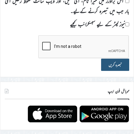
اس براؤزر میں میرا نام، ای میل، اور ویب سائٹ محفوظ رکھیں اگلی
بار جب میں تبصرہ کرنے کےلیے۔
نیوز لیٹر کے لیے سبسکرائب کیجیے
موبائل فون ایپ