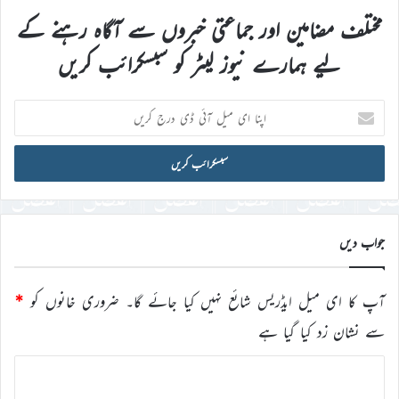
مختلف مضامین اور جماعتی خبروں سے آگاہ رہنے کے
لیے ہمارے نیوز لیٹر کو سبسکرائب کریں
اپنا
ای
میل
آئی
ڈی
درج
کریں
جواب دیں
آپ کا ای میل ایڈریس شائع نہیں کیا جائے گا۔
ضروری خانوں کو
*
سے نشان زد کیا گیا ہے
ت
ب