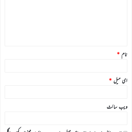
ص
ر
ہ
*
نام
*
ای میل
*
ویب‌ سائٹ