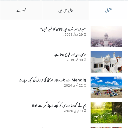
مقبول
حال ہی میں
تبصرے
’’میری سر شت میں ناکامی کا خمیر نہیں‘‘
29 جولائی 2025ء
مومن دلیر اور شجاع ہوتا ہے
10 ستمبر 2019ء
Mendig سے جلسہ سالانہ جرمنی کی تیاری کی ایک رپورٹ
22 اگست 2024ء
ہم نے کورونا وائرس کو کیسے اپنے گھر سے نکالا؟
21 اپریل 2020ء