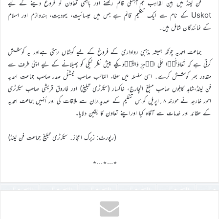
فن لینڈ میں بین المذاہب ہم آہنگی قائم رکھنے اور باہمی تعاون کو فروغ دینے کے لیے
Uskot کے نام سے ایک تنظیم قائم ہے جس میں عیسائیت، یہودیت، ہندوازم اور اسلام
کے نمائندگان شامل ہیں۔
جماعت احمدیہ چونکہ ہمیشہ مذہبی رواداری کے فروغ کے لیے کوشاں رہتی ہےاور یہ کوشش
کرتی ہے کہ تَعَاوَنُوۡا عَلَی الۡبِرِّ وَالتَّقۡوٰیکے پیش نظر نیکی کو پھیلانے کے لیے اپنی طرف سے
مقدور بھر کوشش کرے۔ اسی سلسلہ میں عطاء الغالب صاحب نیشنل صدر صاحب جماعت احمدیہ
فن لینڈ،شاہد کاہلوں صاحب مبلغ انچارج، خاکسار (سیکرٹری تبلیغ) اور فاروق قریشی صاحب سیکرٹری
امور خارجہ نے مورخہ ۸؍اپریل کواس تنظیم کے عہدیداران سے ملاقات کی اور اُنہیں جماعت احمدیہ
کے عقائد اور خدمات سے آگاہ کیا اوراپنے تعاون کا یقین دلایا۔
(رپورٹ: زیرک اعجاز۔ سیکرٹری تبلیغ جماعت فن لینڈ)
٭…٭…٭