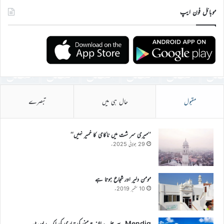
موبائل فون ایپ
مقبول
حال ہی میں
تبصرے
’’میری سر شت میں ناکامی کا خمیر نہیں‘‘
29 جولائی 2025ء
مومن دلیر اور شجاع ہوتا ہے
10 ستمبر 2019ء
Mendig سے جلسہ سالانہ جرمنی کی تیاری کی ایک رپورٹ