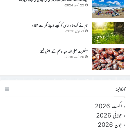
22 اگست 2024ء
ہم نے کورونا وائرس کو کیسے اپنے گھر سے نکالا؟
21 اپریل 2020ء
آنحضرت صلی اللہ علیہ وسلم کے بعض نسخے
20 اگست 2019ء
آرکائیوز
اگست 2026
جولائی 2026
جون 2026