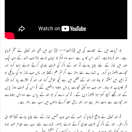
جو آیات مَیں نے تلاوت کی ہیں [(الجمعۃ:۱۲-۱۰)] ان میں بھی اللہ تعالیٰ نے حکم فرمایا
ہے۔ اللہ فرماتاہے، ترجمہ اس کا یہ ہے اے وہ لوگو جو ایمان لائے ہو! جب جمعہ کے دن ایک
حصّہ میں نماز کے لئے بلایا جائے تو اللہ کے ذکر کی طرف جلدی کرتے ہوئے بڑھا کرو اور
تجارت چھوڑ دیا کرو۔ یہ تمہارے لئے بہتر ہے اگر تم علم رکھتے ہو۔ پس جب نماز ادا کی جاچکی ہو
تو زمین میں منتشر ہو جاؤ اور اللہ کے فضل میں سے کچھ تلاش کرو اور اللہ کو بکثرت یاد کرو تاکہ
تم کامیاب ہو جاؤ۔ اور جب وہ کوئی تجارت یا دل بہلاوا دیکھیں گے تو اس کی طرف دوڑ پڑیں
گے اور تجھے اکیلا کھڑا ہوا چھوڑ دیں گے۔ تو کہہ دے کہ جو اللہ کے پاس ہے وہ دل بہلاوے
اور تجارت سے بہت بہتر ہے اور اللہ رزق عطا کرنے والوں میں سب سے بہتر ہے۔
تو اللہ تعالیٰ نے واضح فرمادیا کہ جمعہ کے دن جب تمہیں نماز کے لئے بلایا جائے توفَاسْعَوْا اِلٰی
ذِکْرِ اللّٰہِ۔ اللہ کے ذکر کی طرف جلدی کرتے ہوئے بڑھو۔ تمہارے لئے سب سے مقدم جمعہ ہونا
چاہئے کیونکہ یہی عبادت ہے جس سے تمہارے گناہوں کی بخشش ہونی ہے۔