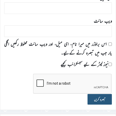
ویب‌ سائٹ
اس براؤزر میں میرا نام، ای میل، اور ویب سائٹ محفوظ رکھیں اگلی
بار جب میں تبصرہ کرنے کےلیے۔
نیوز لیٹر کے لیے سبسکرائب کیجیے