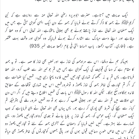
ایک حدیث میں آتاہے۔ حضرت ابوہریرہ رضی اللہ تعالیٰ عنہ سے روایت ہے کہ نبی
کریمﷺ نے جمعہ کا ذکر کرتے ہوئے فرمایا کہ جمعہ کے دن ایک ایسی گھڑی آتی ہے جس میں
ایک مسلمان اللہ تعالیٰ سے نماز پڑھتے ہوئے جو بھی بھلائی مانگتاہے، اللہ تعالیٰ اس کو وہ عطا کر
دیتاہے اور اپنے دست مبارک سے اشارہ کرتے ہوئے فرمایاکہ وہ گھڑی اور وقت بہت مختصر
ہے۔ (بخاری۔ کتاب الجمعۃ۔ باب الساعۃ التی فی یوم الجمعۃ حدیث نمبر 935)
جیساکہ ہم نے دیکھا، اس سے مرادجمعہ کی نماز ہے اور خطبہ بھی نماز کا حصہ ہے۔ تو یہ جمعہ
کا مقام ہے کہ دعا کی قبولیت کی ایک گھڑی ہے جس میں تم جو خیر اللہ سے طلب کرو، اللہ عطا
فرماتاہے۔ پس تم یہ نہ سمجھو کہ تمہاری تجارتیں تمہیں فائدہ پہنچا رہی ہیں۔ تمہیں کیا ضمانت ہے
کہ اگر تم تجارت کی خاطر جمعہ کی نماز چھوڑ و توضرورتمہیں اس میں تمہاری توقعات کے مطابق
فائدہ ہوگااورنفع ہوگا۔ لیکن اللہ کا رسولﷺ اس بات کی تمہیں اطلاع دیتے ہیں کہ اگر اس دن
ان اوقات میں تم اللہ سے خیر اور بھلائی طلب کر رہے ہو تو وہ تمہیں ضرور ملے گی بشرطیکہ تم
کبائر سے بچنے کی شرط بھی پوری کر رہے ہو۔ پس یہاں بھی اللہ تعالیٰ نے یہی فرمایاہے کہ جب
ایک مسلمان کو، ایک مومن کو، جمعہ کی نماز پر بلایا جائے تو جلدی کرواورتجارتیں چھوڑ دو، یہی
تمہارے لئے بہترہے۔ کہیں نہیں فرمایا کہ رمضان کے آخری جمعہ کے لئے تو تجارتیں چھوڑ دو
کیونکہ اس میں خاص طورپر دعائیں قبول ہوں گی اور باقی جمعوں کوتجارتوں کی خاطر چھوڑ بھی دیاتو
کوئی فرق نہیں پڑتا۔