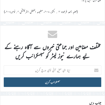
(خطبہ جمعہ فرمودہ ۱۲؍ اکتوبر ۲۰۰۷ء مطبوعہ الفضل انٹرنیشنل ۲؍نومبر۲۰۰۷ء)
مختلف مضامین اور جماعتی خبروں سے آگاہ رہنے کے
لیے ہمارے نیوز لیٹر کو سبسکرائب کریں
اپنا
ای
میل
آئی
ڈی
درج
کریں
جواب دیں