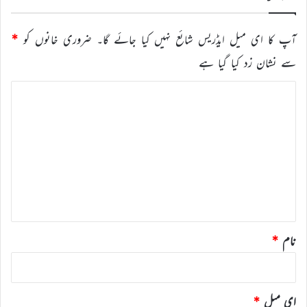
آپ کا ای میل ایڈریس شائع نہیں کیا جائے گا۔
ضروری خانوں کو
*
سے نشان زد کیا گیا ہے
ت
ب
ص
ر
ہ
*
نام
*
ای میل
*