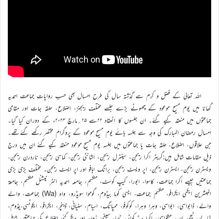
اللہ تعالیٰ کے فضل و کرم سے گذشتہ سال کی طرح امسال بھی حسب روایات جماعت احمدیہ
گھانا میں یوم مسیح موعود کے چھوٹے بڑے جلسے مختلف ریجنز، اضلاع، حلقہ جات اور مقامی
جماعتوں میں منعقد کیے گئے۔ ان جلسوں کا انعقاد ۲۲سے ۲۵؍مارچ ۲۰۲۴ء کے دوران کیا گیا۔
امسال رمضان المبارک کی وجہ سے جلسہ ہائے یوم مسیح موعود کے پروگرام مختصر رکھے گئےتھے۔
جن علاقوں، اضلاع، حلقہ جات یا جماعتوں میں جلسہ یوم مسیح موعود منعقد کیے گئے ان میں درج
ذیل مقامات شامل ہیں:گریٹر اکرا ریجن، سینٹرل ریجن، اشانٹی ریجن، کماسی ریجن، ناردرن ریجن،
ویسٹرن ریجن، ایسٹرن ریجن، اپر ویسٹ ریجن، برانگ اہافو اور اپر ایسٹ ریجن۔ مختلف بڑی بڑی
جماعتیں جیسے اکرا جماعت، کاسوا، ابورا، کیپ کوسٹ، منکسم، جامعہ احمدیہ انٹر نیشنل منکسم، جامعۃ
المبشرین ایکمی ایکرافو، منکسم جماعت، ایسی کوما بیڈوم، گوموا سویڈرو، واہ (Wa) جماعت، والے
والے، ڈابواسی، ابواسی، وہرا وہرا، کوکوفو، ممپانگ، اسیام، سنیانی، ڈینچر، ایکرافو، ایکوٹسی،یمڈوم،
ٹمالے، ٹیچی مان، منگواسی، اکرا ہیڈ کواٹر، ٹیما، سیفی زون اور دیگر کئی اضلاع کی جماعتیں شامل