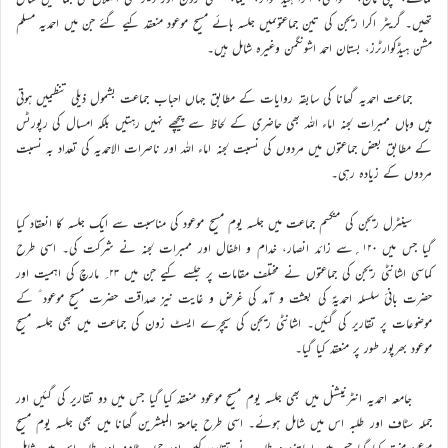
تھیں۔ گریٹر اکرا ریجن کی تین جماعتوںمیں جلسہ ہائے مسیح موعود منعقد کیے گئے جن میں احمدیہ مسلم
مشن ہیڈکوارٹرز، بستان احمد اشونگمن وغیرہ شامل ہیں۔
جماعت احمدیہ گھانا کی سابقہ روایات کے مطابق جہاں احباب جماعت بشمول ذیلی تنظیمیں ہوتی
ہیں وہاں ممبرات لجنہ اماء اللہ بھی حاضری کے لحاظ سے پیچھے نہیں رہتیں بلکہ امسال کی رپورٹس
کے مطابق بعض جماعتوں میں مردوں کی نسبت لجنہ اماء اللہ اور ناصرات الاحمدیہ کی تعداد بہ نسبت
مردوں کے زیادہ رہی۔
سینٹرل ریجن کی منکسم جماعت میں جلسہ یوم مسیح موعود کی مناسبت سے ایک جلسہ کا انعقاد کیا
گیا جس میں ۱۲۰؍سے زائد انصار، خدام و اطفال اور ممبرات لجنہ نے شرکت کی۔ اسی طرح
کماسی اشانٹی ریجن کی جماعتوں نے مختلف مقامات پر جلسے کیے جن میں ۲۳؍ مارچ کی اہمیت اور
حضرت بانیٔ سلسلہ احمدیہؑ کی بعثت و آمد کی غرض و غایت نیز صداقت حضرت مسیح موعود ؑ کے
موضوعات پر تقاریر کی گئیں۔ اشانٹی ریجن کی سیچرے ایسٹ زون کی جماعت میں بھی جلسہ مسیح
موعود بھرپور طور پر منعقد کیا گیا۔
جامعہ احمدیہ انٹرنیشنل میں بھی جلسہ یوم مسیح موعود منعقد کیا گیا جس میں دو تقاریر کی گئیں اور
جملہ سٹاف اور طلبہ اس میں شامل ہوئے۔ اسی طرح جامعۃ المبشرین گھانا میں بھی جلسہ یوم مسیح
موعود منعقد کیا گیا جس میں اساتذہ و طلبہ نے تقاریر کیں اور جملہ سٹاف اور طلبہ اس میں شامل