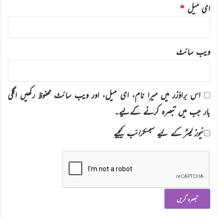
ای میل
*
ویب‌ سائٹ
اس براؤزر میں میرا نام، ای میل، اور ویب سائٹ محفوظ رکھیں اگلی
بار جب میں تبصرہ کرنے کےلیے۔
نیوز لیٹر کے لیے سبسکرائب کیجیے