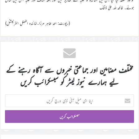
ہوئے۔ فالحمد للہ علیٰ ذالک
(رپورٹ: احمد طاہر مرزا۔نمائندہ الفضل انٹرنیشنل)
مختلف مضامین اور جماعتی خبروں سے آگاہ رہنے کے
لیے ہمارے نیوز لیٹر کو سبسکرائب کریں
اپنا
ای
میل
آئی
ڈی
درج
کریں