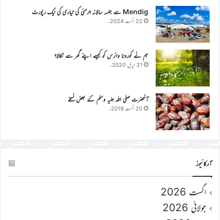
Mendig سے جلسہ سالانہ جرمنی کی تیاری کی ایک رپورٹ
22 اگست 2024ء
ہم نے کورونا وائرس کو کیسے اپنے گھر سے نکالا؟
21 اپریل 2020ء
آنحضرت صلی اللہ علیہ وسلم کے بعض نسخے
20 اگست 2019ء
آرکائیوز
اگست 2026
جولائی 2026