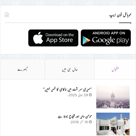
موبائل فون ایپ
مقبول
حال ہی میں
تبصرے
’’میری سر شت میں ناکامی کا خمیر نہیں‘‘
29 جولائی 2025ء
مومن دلیر اور شجاع ہوتا ہے
10 ستمبر 2019ء