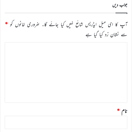
جواب دیں
آپ کا ای میل ایڈریس شائع نہیں کیا جائے گا۔
ضروری خانوں کو
*
سے نشان زد کیا گیا ہے
ت
ب
ص
ر
ہ
*
نام
*