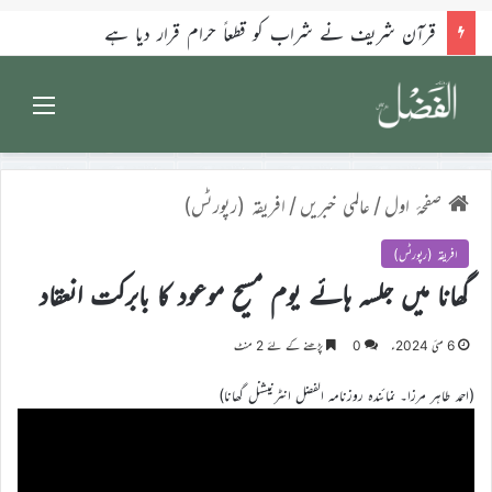
قرآن شریف نے شراب کو قطعاً حرام قرار دیا ہے
Menu
صفحۂ اول
/
عالمی خبریں
/
افریقہ (رپورٹس)
افریقہ (رپورٹس)
گھانا میں جلسہ ہائے یوم مسیح موعود کا بابرکت انعقاد
6 مئی 2024ء
0
پڑھنے کے لئے 2 منٹ
(احمد طاہر مرزا۔ نمائندہ روزنامہ الفضل انٹرنیشنل گھانا)