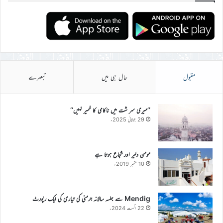
مقبول
حال ہی میں
تبصرے
’’میری سر شت میں ناکامی کا خمیر نہیں‘‘
29 جولائی 2025ء
مومن دلیر اور شجاع ہوتا ہے
10 ستمبر 2019ء
Mendig سے جلسہ سالانہ جرمنی کی تیاری کی ایک رپورٹ
22 اگست 2024ء