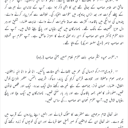
عاشق احمد طاہر صاحب کے بھائی تھے جن کا ابھی ذکر ہوا ہے۔ آپ کے خاندان نے ہجرت کر
کے پہلے گجرات اور بعد ازاں بہاولپور میں سکونت اختیار کی۔ خلافت سے گہرا پیار کرنے والے،
چندوں کی ادائیگی میں باقاعدہ، کثرت سے صدقہ وخیرات کرنے والے، نہایت ملنسار، شفیق اورہر
دل عزیز شخصیت کے مالک تھے۔ پسماندگان میں تین بیٹیاں اور پانچ بیٹے شامل ہیں۔ آپ کے
داماد مکرم ڈاکٹر وحید احمد صاحب کو اسیر راہ مولیٰ ہونے کا اعزاز حاصل ہے۔ آپ مکرم سید شمشاد
احمد صاحب ناصر (مربی سلسلہ امریکہ) کے چچا تھے۔
۶۔مکرمہ حمیدہ بیگم صاحبہ بنت مکرم غلام حسین بھٹی صاحب (ربوہ)
۱۲؍فروری۲۰۲۴ءکو ۷۶سال کی عمر میں بقضائے الٰہی وفات پاگئیں۔ اِنَّا لِلّٰہِ وَ اِنَّا اِلَیْہِ رَاجِعُوْنَ۔
مرحومہ صوم وصلوٰۃ اور تلاوت قرآن کریم کی پابند، دعاگو، شریف النفس، منکسر المزاج،خوش
اخلاق، ملنسار، مہمان نواز، جماعت کے لیے غیرت رکھنے والی ایک ہمدرد، نیک اور مخلص خاتون
تھیں۔حضورانور کا خطبہ جمعہ باقاعدگی سے اور بار بار سنتی تھیں۔ پسماندگان میں ایک بیٹا اور پانچ
بیٹیاں شامل ہیں۔آپ مکرم نعمان احمد صاحب …کی ساس تھیں۔
اللہ تعالیٰ تمام مرحومین سے مغفرت کا سلوک فرمائے اور انہیں اپنے پیاروں کے قرب میں
جگہ دے۔ اللہ تعالیٰ ان کے لواحقین کو صبر جمیل عطا فرمائے اور ان کی خوبیوں کو زندہ رکھنے کی