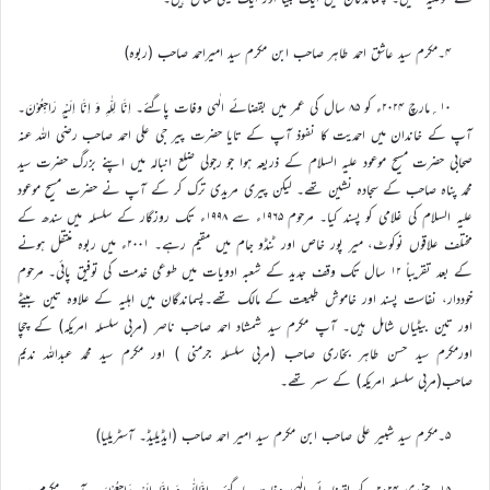
۴۔مکرم سید عاشق احمد طاہر صاحب ابن مکرم سید امیراحمد صاحب (ربوہ)
۱۰؍مارچ ۲۰۲۴ء کو ۸۵ سال کی عمر میں بقضائے الٰہی وفات پاگئے۔ اِنَّا لِلّٰہِ وَ اِنَّا اِلَیْہِ رَاجِعُوْنَ۔
آپ کے خاندان میں احمدیت کا نفوذ آپ کے تایا حضرت پیر جی علی احمد صاحب رضی اللہ عنہ
صحابی حضرت مسیح موعود علیہ السلام کے ذریعہ ہوا جو رجولی ضلع انبالہ میں اپنے بزرگ حضرت سید
محمد پناہ صاحب کے سجادہ نشین تھے۔ لیکن پیری مریدی ترک کر کے آپ نے حضرت مسیح موعود
علیہ السلام کی غلامی کو پسند کیا۔ مرحوم ۱۹۶۵ء سے ۱۹۹۸ء تک روزگار کے سلسلہ میں سندھ کے
مختلف علاقوں نوکوٹ، میر پور خاص اور ٹنڈو جام میں مقیم رہے۔ ۲۰۰۱ء میں ربوہ منتقل ہونے
کے بعد تقریباً ۱۲ سال تک وقف جدید کے شعبہ ادویات میں طوعی خدمت کی توفیق پائی۔ مرحوم
خوددار، نفاست پسند اور خاموش طبیعت کے مالک تھے۔پسماندگان میں اہلیہ کے علاوہ تین بیٹے
اور تین بیٹیاں شامل ہیں۔ آپ مکرم سید شمشاد احمد صاحب ناصر (مربی سلسلہ امریکہ) کے چچا
اورمکرم سید حسن طاہر بخاری صاحب (مربی سلسلہ جرمنی ) اور مکرم سید محمد عبداللہ ندیم
صاحب(مربی سلسلہ امریکہ) کے سسر تھے۔
۵۔مکرم سید شبیر علی صاحب ابن مکرم سید امیر احمد صاحب (ایڈیلیڈ۔ آسٹریلیا)
۱۵؍جنوری ۲۰۲۴ء کو بقضائے الٰہی وفات پاگئے۔ اِنَّالِلّٰہِ وَ اِنَّا اِلَیْہِ رَاجِعُوْنَ۔ آپ مکرم سید