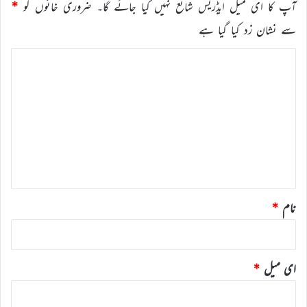
آپ کا ای میل ایڈریس شائع نہیں کیا جائے گا۔
ضروری خانوں کو
*
سے نشان زد کیا گیا ہے
ت
ب
ص
ر
ہ
*
نام
*
ای میل
*