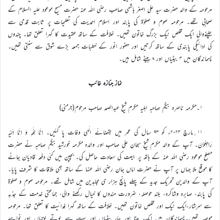
مرحومہ کے والد حضرت سید علی اصغر ہاشمی صاحب رضی اللہ عنہ حضرت مسیح موعود علیہ السلام کے
صحابی تھے۔ مرحومہ صوم و صلوٰۃ کی پابند اور اسلام احمدیت کی تعلیمات پر ثابت قدمی سے
چلنےوالی ایک مخلص نیک بزرگ خاتون تھیں۔ خلافت کے ساتھ عقیدت کا گہرا تعلق تھا۔ چندوں
کی ادائیگی پابندی کے ساتھ کرتیں اور حضور انور کے خطبات جمعہ بڑے شوق سے سنتی تھیں۔
پسماندگان میں ۴ بیٹیاں اور ۸بیٹے شامل ہیں۔
نماز جنازہ غائب
۱۔مکرمہ ناصرہ بیگم صاحبہ اہلیہ مکرم شیخ عبدالصمد صاحب مرحوم(جرمنی)
۱۱؍مارچ ۲۰۲۴ء کو ۹۳ سال کی عمر میں بقضائے الٰہی وفات پا گئیں۔ اِنَّا لِلّٰہِ وَ اِنَّا اِلَیْہِ
رَاجِعُوْنَ۔ آپ کے والد مکرم شیخ سبحان علی صاحب اور والدہ مکرمہ خورشید بیگم صاحبہ نے حضرت
مصلح موعود رضی اللہ عنہ کے ہاتھ پر بیعت کی سعادت حاصل کی۔ بچپن میں کئی دفعہ قادیان جانے
کا موقع ملا جہاں پر آپ نے حضرت اماں جان رضی اللہ عنہا کے ساتھ بھی ملاقات کا شرف پایا۔
آپ کے والدین تحریک جدید کے پہلے پانچ ہزار ی مجاہدین میں شامل تھے۔ مرحومہ صوم و صلوٰۃ
کی پابند، صابرہ وشاکرہ، بلند حوصلہ، ضرورت مندوں کا خیال رکھنے والی، جماعتی خدمت کے جذبہ
سے سرشار،ایک نیک اور مخلص خاتون تھیں۔ خلافت کے ساتھ گہرا فدائیت کا تعلق تھا۔ مرحومہ
موصیہ تھیں۔پسماندگان میں ایک بیٹا اور چار بیٹیاں اور بہت سے پوتے پوتیاں اور نواسے