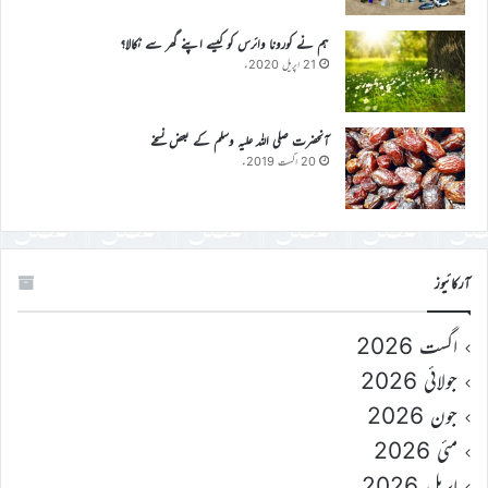
ہم نے کورونا وائرس کو کیسے اپنے گھر سے نکالا؟
21 اپریل 2020ء
آنحضرت صلی اللہ علیہ وسلم کے بعض نسخے
20 اگست 2019ء
آرکائیوز
اگست 2026
جولائی 2026
جون 2026
مئی 2026
اپریل 2026