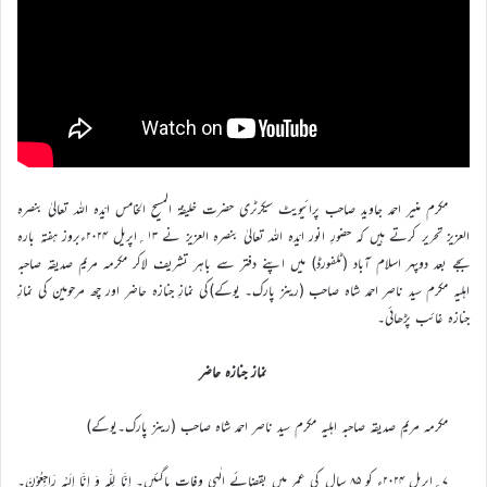
مکرم منیر احمد جاوید صاحب پرائیویٹ سیکرٹری حضرت خلیفۃ المسیح الخامس ایّدہ اللہ تعالیٰ بنصرہ
العزیز تحریر کرتے ہیں کہ حضورِ انور ایّدہ اللہ تعالیٰ بنصرہ العزیز نے ۱۳؍اپریل ۲۰۲۴ءبروز ہفتہ بارہ
بجے بعد دوپہر اسلام آباد (ٹلفورڈ) میں اپنے دفتر سے باہر تشریف لاکر مکرمہ مریم صدیقہ صاحبہ
اہلیہ مکرم سید ناصر احمد شاہ صاحب (رینز پارک۔ یوکے)کی نمازِ جنازہ حاضر اور چھ مرحومین کی نمازِ
جنازہ غائب پڑھائی۔
نماز جنازہ حاضر
مکرمہ مریم صدیقہ صاحبہ اہلیہ مکرم سید ناصر احمد شاہ صاحب (رینز پارک۔یوکے)
۷؍اپریل ۲۰۲۴ء کو ۸۵ سال کی عمر میں بقضائے الٰہی وفات پاگئیں۔ اِنَّا لِلّٰہِ وَ اِنَّا اِلَیْہِ رَاجِعُوْنَ۔