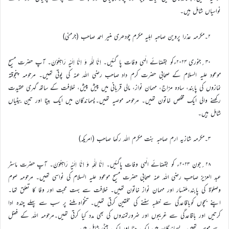
نواسیاں شامل ہیں۔
۲۔مکرمہ عذرا پروین صاحبہ اہلیہ مکرم چودھری منیر احمد صاحب (جرمنی)
۳۰؍جنوری ۲۰۲۴ءکو بقضائے الٰہی وفات پا گئیں۔ اِنَّا لِلّٰہِ وَ اِنَّا اِلَیْہِ رَاجِعُوْنَ۔ آپ حضرت مسیح
موعود علیہ السلام کے صحابی حضرت کرم داد صاحب رضی اللہ عنہ کی پوتی تھیں۔ مرحومہ پنجوقتہ
نمازوں کی پابند، سادہ مزاج، مہمان نواز، مالی قربانی میں پیش پیش، خلافت کے ساتھ گہری عقیدت
رکھنے والی ایک مخلص خاتون تھیں۔ مرحومہ موصیہ تھیں۔پسماندگان میں ایک بیٹا اور تین بیٹیاں
شامل ہیں۔
۳۔مکرمہ شازیہ ارم صاحبہ بنت مکرم اللہ رکھا صاحب (امریکہ)
۲۸؍جون ۲۰۲۳ء کو بقضائے الٰہی وفات پاگئیں۔ اِنَّا لِلّٰہِ وَ اِنَّا اِلَیْہِ رَاجِعُوْنَ۔ آپ حضرت ماسٹر
عبد العزیز صاحب رضی الله عنہ صحابی حضرت مسیح موعود علیہ السلام کی نواسی تھیں۔ مرحومہ صوم
وصلوٰۃ کی پابند،ملنسار اور مہمان نواز خاتون تھیں۔ خلافت سے بہت محبت اور وفا کا تعلق تھا۔
اپنے بچوں کوباقاعدگی سے خطبہ سننے کی تلقین کرتی تھیں۔ تنخواہ ملنے پر سب سے پہلے چندہ ادا
کرتیں اور باقاعدگی سے غریبوں اور ضرورتمندوں کی بھی مدد کیا کرتی تھیں۔مرحومہ اللہ کے فضل
سے موصیہ تھیں۔ پسماندگان میں ایک بیٹا اور ایک بیٹی شامل ہیں۔