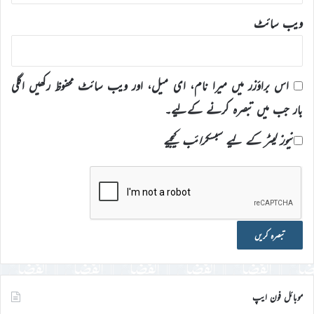
ویب‌ سائٹ
اس براؤزر میں میرا نام، ای میل، اور ویب سائٹ محفوظ رکھیں اگلی
بار جب میں تبصرہ کرنے کےلیے۔
نیوز لیٹر کے لیے سبسکرائب کیجیے
موبائل فون ایپ