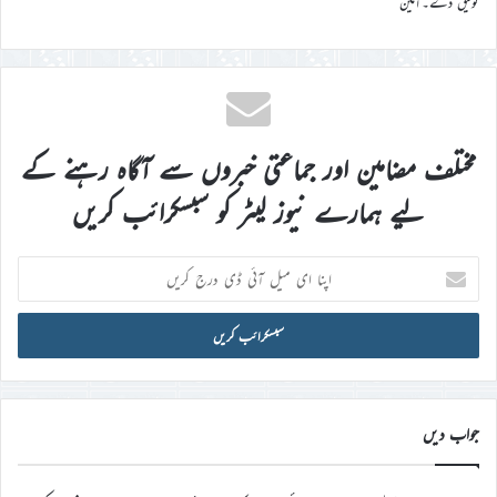
توفیق دے۔آمین
مختلف مضامین اور جماعتی خبروں سے آگاہ رہنے کے
لیے ہمارے نیوز لیٹر کو سبسکرائب کریں
اپنا
ای
میل
آئی
ڈی
درج
کریں
جواب دیں