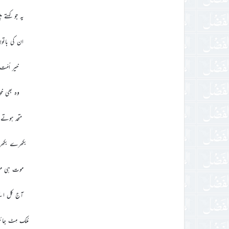
یہ جو کہتے 
ان کی باتو
خیر اُمّت
وہ بھی خو
متحد ہوتے
بکھرے بکھر
موت ہی موت
آج کل ای
مُلک مِٹ جائ