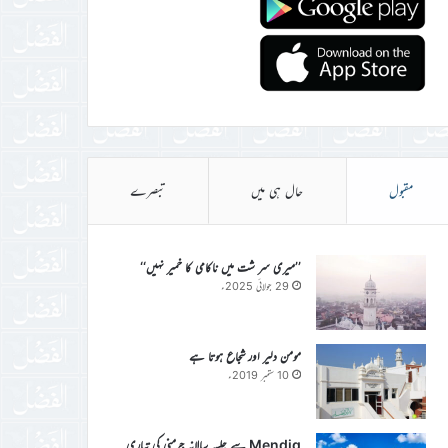
مقبول
حال ہی میں
تبصرے
’’میری سر شت میں ناکامی کا خمیر نہیں‘‘
29 جولائی 2025ء
مومن دلیر اور شجاع ہوتا ہے
10 ستمبر 2019ء
Mendig سے جلسہ سالانہ جرمنی کی تیاری