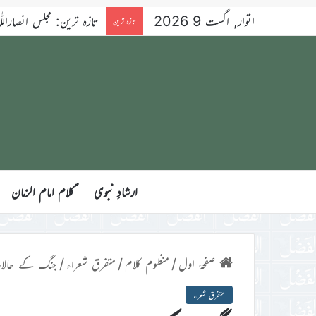
اتوار, اگست 9 2026
تازہ ترین: مجلس انصاراللّٰہ آسٹریلیا کے ۳۴ویں سا
تازہ ترین
ارشادِ نبوی
ؑکلام امام الزمان
صفحۂ اول
/
منظوم کلام
/
متفرق شعراء
/
جنگ کے حالا
متفرق شعراء