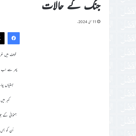
جنگ کے حالات
11 مئی 2024ء
ook
خوف میں غر
پھر سے اب ج
بستیاں چاہ
کِبر میں
ہمنوائی کے 
اُن کو بس