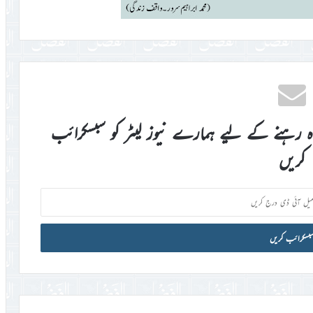
اہ رہنے کے لیے ہمارے نیوز لیٹر کو سبسکرائب
کریں