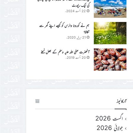
کی ایک رپورٹ
22 اگست 2024ء
ہم نے کورونا وائرس کو کیسے اپنے گھر سے
نکالا؟
21 اپریل 2020ء
آنحضرت صلی اللہ علیہ وسلم کے بعض نسخے
20 اگست 2019ء
آرکائیوز
اگست 2026
جولائی 2026