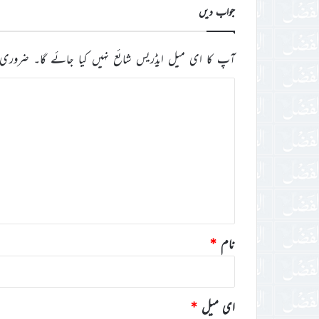
جواب دیں
آپ کا ای میل ایڈریس شائع نہیں کیا جائے گا۔
ضروری 
ت
ب
ص
ر
ہ
*
نام
*
ای میل
*