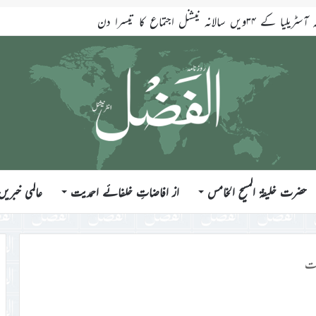
لانہ نیشنل اجتماع کا تیسرا دن
حضرت خلیفۃ المسیح الخامس
از افاضاتِ خلفائے احمدیت
عالمی خبریں
ت