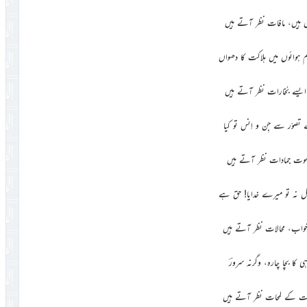
ل ہیں، مافات نظر آتے ہیں
 ہوائوں میں ہلاکت کا دھواں
یسے بُخارات نظر آتے ہیں
 تصوّر سے جِن و اِنس تو کیا
بہوت جمادات نظر آتے ہیں
 نہ تو میرے خدایا! حق ہے
اب، محالات نظر آتے ہیں
ی کا بچا چارہ، وگرنہ سرورؔ
ت کے لمحات نظر آتے ہیں