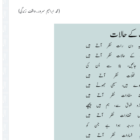
(محمد ابراہیم سرور۔واقف زندگی)