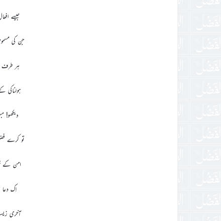
جیسے افعا
جن کی مسموم
ہر طرف ا
ہولناکی کے
دیکھو! م
تو کرے فضل
امن کے خو
اِک دعا ہ
آخری زیس