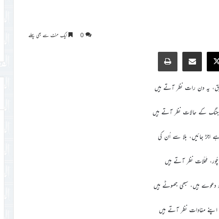
0
ایک منٹ سے بھی پہلے
Print
Share via Email
Faceb
X
ق، یہ دن رات نظر آتے ہیں
نگ کے حالات نظر آتے ہیں
ے اجڑ جائیں، بلا سے اُن کی
 چُور، مَحلّات نظر آتے ہیں
جو دعوے ہیں، سبھی جھوٹے ہیں
 اپنے مفادات نظر آتے ہیں