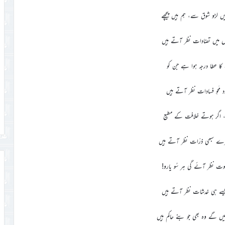
ہیں لڑو شوق سے، ہم ہیں پیچھے
ں میں تضادات نظر آتے ہیں
 کا عطا درجہ ہوا ہے جن کو
د مَحوِ فسادات نظر آتے ہیں
، اگر ہوتے خلافت کے مطیع
ے سبھی ذرّات نظر آتے ہیں
 نظر آئے گی ہر سُو یارو!
سے ہی خدشات نظر آتے ہیں
یں گے وہ بھی جو بنے حاکم ہیں