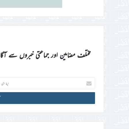
مختلف مضامین اور جماعتی خبروں سے آگ
اپنا
ای
میل
آئی
ڈی
درج
کریں