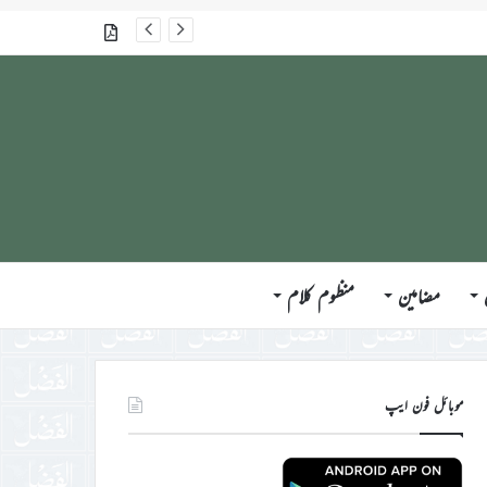
گذشتہ شمارے
مضامین
منظوم کلام
موبائل فون ایپ