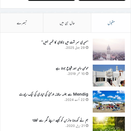
مقبول
حال ہی میں
تبصرے
’’میری سر شت میں ناکامی کا خمیر نہیں‘‘
29 جولائی 2025ء
مومن دلیر اور شجاع ہوتا ہے
10 ستمبر 2019ء
Mendig سے جلسہ سالانہ جرمنی کی تیاری کی ایک رپورٹ
22 اگست 2024ء
ہم نے کورونا وائرس کو کیسے اپنے گھر سے نکالا؟
21 اپریل 2020ء