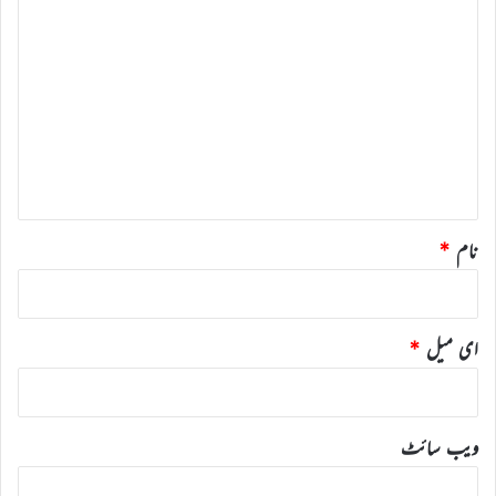
ت
ب
ص
ر
ہ
*
نام
*
ای میل
*
ویب‌ سائٹ