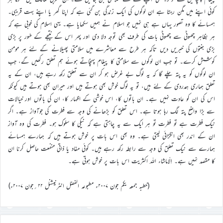
کوئی اپنے میں مگن رہتا ہے ان لوگوں کی ایک زندگی بن گئی ہے کہ اپنا گھر یا اپنے بہت قریبی۔
ہمسائے کا وہ تصور یہاں ہے ہی نہیں جو اسلام نے ہمیں سکھایا ہے۔ یہی اسلام کی خوبی ہے کہ
ہر بظاہر چھوٹی سے چھوٹی بات کی طرف بھی توجہ دلا دی اور پھر اس کے نتیجے کے طور پر بڑی
بڑی جنتوں کی خبریں دیں تاکہ ہر طرح سے معاشرے میں سلامتی پھیلانے کے لئے ہر مومن
کوشش کرے۔ تو جب ان لوگوں سے سلامتی کا پیغام پہنچاتے ہوئے ہم تعلق رکھیں گے، جب
ان لوگوں کو یہ پتہ چلے گا کہ یہ لوگ بے غرض ہو کر ان سے تعلق رکھ رہے ہیں، ان کے یہ
تعلق ہماری ہمدردی کے لئے ہیں، تو یہ لوگ خوش بھی ہوتے ہیں اور حیران بھی ہوتے ہیں کیونکہ
اس کی ان کو عادت نہیں ہے۔ ان باتوں کا، اس خوشی کے اظہار کا، ان کی باتوں اور خیالات
سے بڑا واضح پتہ لگ رہا ہوتا ہے۔ اس تعلق کو بڑھانے کی وجہ سے فطرت کی جوآواز ہے۔ اگر
نیک فطرت ہے تو فطرت تو ہر ایک سے یہ چاہتی ہے کہ نیکی کا سلوک ہو۔ فطرت کی وہ آواز
ان کے اندر بھی انگڑائی لیتی ہے۔ وہ بھی اس بات پر خوش ہوتے ہیں کہ ہمارے ہمسائے
ہمارے سے نیک تعلق کی وجہ سے رابطہ رکھ رہے ہیں۔ کوئی مفاد یا ذاتی منفعت حاصل کرنا ان
کا مقصد نہیں ہے۔ اِلّاماشاء اللہ اکثریت اس بات پر خوش ہوتی ہے۔
(خطبہ جمعہ یکم جون ۲۰۰۷ء مطبوعہ الفضل انٹرنیشنل ۲۲؍جون ۲۰۰۷ء)