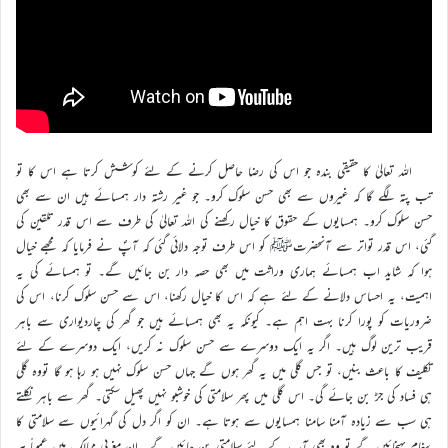
اللہ تعالیٰ کا حقیقی بندہ جو اس کی رضا حاصل کرنے کے لئے کوشش کرتا ہے اس کا تو
تب پتہ لگے گا کہ غیروں سے بھی حسن سلوک کرو۔ جو غیر رشتہ دار ہمسائے ہیں ان سے بھی
حسن سلوک کرو۔ ہمسایوں کے حقوق کا خیال رکھنے کی اللہ تعالیٰ کی طرف سے اس قدر تلقین کی
گئی، اس قدر تواتر سے آنحضرتﷺ کو اس طرف توجہ دلائی گئی کہ آپؐ نے فرمایا کہ مجھے خیال
ہوا کہ شاید اب ہمسائے ہماری وراثت میں بھی حصہ دار بن جائیں گے۔ تو ہمسائے کی یہ
اہمیت، یہ احساس دلانے کے لئے ہے کہ اس کا خیال رکھنا، اس سے حسن سلوک کرنا، اس کی
ضروریات کو پورا کرنا بہت اہم ہے۔ کیونکہ یہ بھی ہمسائے ہیں جو گھر کی چاردیواری سے باہر
قریب ترین لوگ ہیں۔ اگر یہ ایک دوسرے سے حسن سلوک نہ کریں، ایک دوسرے کے لئے
تکلیف کا باعث بنیں، تو جس گلی میں یہ گھر ہوں گے جہاں حسن سلوک نہیں ہو رہا ہو گا تووہ گلی
ہی فساد کی جڑ بن جائے گی۔ اس گلی میں پھر سلامتی کی خوشبو نہیں پھیل سکتی۔ گھر سے باہر نکلتے
ہی سب سے زیادہ آمنا سامنا ہمسایوں سے ہوتا ہے۔ ان کو اگر دل کی گہرائیوں سے سلامتی کا
پیغام پہنچائیں گے تو وہ بھی آپ کے لئے سلامتی بن جائیں گے۔ ان مغربی ممالک میں عموماً ہر