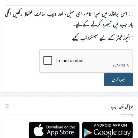
اس براؤزر میں میرا نام، ای میل، اور ویب سائٹ محفوظ رکھیں اگلی
بار جب میں تبصرہ کرنے کےلیے۔
نیوز لیٹر کے لیے سبسکرائب کیجیے
موبائل فون ایپ