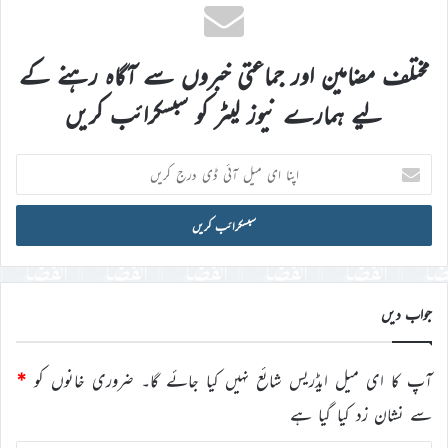
مختلف مضامین اور جماعتی خبروں سے آگاہ رہنے کے
لیے ہمارے نیوز لیٹر کو سبسکرائب کریں
اپنا
ای
میل
آئی
ڈی
درج
کریں
جواب دیں
آپ کا ای میل ایڈریس شائع نہیں کیا جائے گا۔
ضروری خانوں کو
*
سے نشان زد کیا گیا ہے