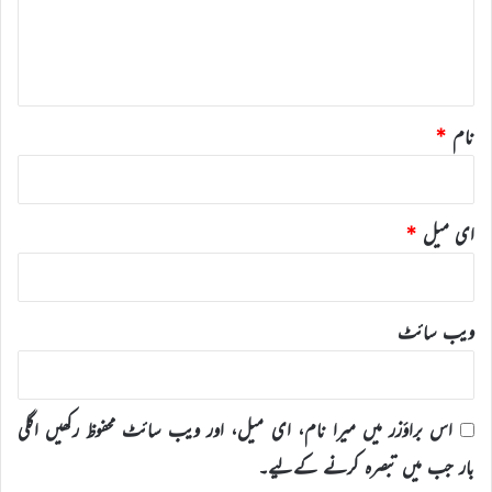
ہ
*
نام
*
ای میل
*
ویب‌ سائٹ
اس براؤزر میں میرا نام، ای میل، اور ویب سائٹ محفوظ رکھیں اگلی
بار جب میں تبصرہ کرنے کےلیے۔