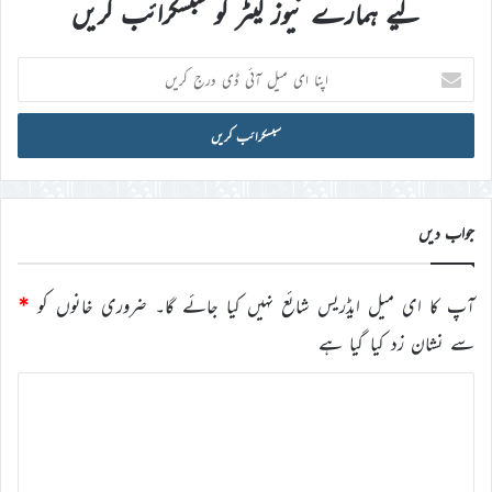
لیے ہمارے نیوز لیٹر کو سبسکرائب کریں
اپنا
ای
میل
آئی
ڈی
درج
کریں
جواب دیں
آپ کا ای میل ایڈریس شائع نہیں کیا جائے گا۔
ضروری خانوں کو
*
سے نشان زد کیا گیا ہے
ت
ب
ص
ر