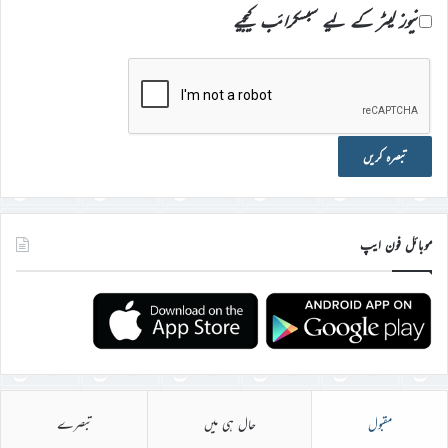
نیوز لیٹر کے لیے سبسکرائب کیجیے
موبائل فون ایپ
مقبول
حال ہی میں
تبصرے