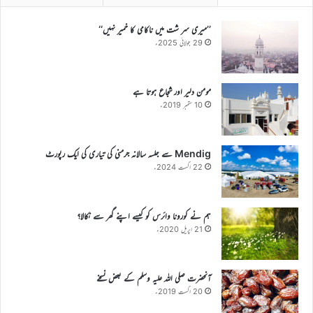
’’میری سر شت میں ناکامی کا خمیر نہیں‘‘
29 جولائی 2025ء
مومن دلیر اور شجاع ہوتا ہے
10 ستمبر 2019ء
Mendig سے جلسہ سالانہ جرمنی کی تیاری کی ایک رپورٹ
22 اگست 2024ء
ہم نے کورونا وائرس کو کیسے اپنے گھر سے نکالا؟
21 اپریل 2020ء
آنحضرت صلی اللہ علیہ وسلم کے بعض نسخے
20 اگست 2019ء