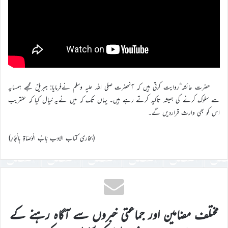
حضرت عائشہ ؓروایت کرتی ہیں کہ آنحضرت صلی اللہ علیہ وسلم نےفرمایا: جبریلؑ مجھے ہمسایہ
سے سلوک کرنے کی ہمیشہ تاکید کرتے رہے ہیں۔ یہاں تک کہ میں نےیہ خیال کیا کہ عنقریب
اس کو بھی وارث قراردیں گے۔
(بخاری کتاب الادب بَابُ الْوَصَاةِ بِالْجَارِ)
مختلف مضامین اور جماعتی خبروں سے آگاہ رہنے کے