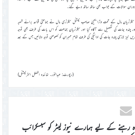
اس دوران سوالات کے جواب بھی ساتھ ساتھ دیے گئے۔
رٹریان مال کے تحت وترا یحییٰ صاحب نیشنل سیکرٹری مال نے جماعتی قواعد برائے شعبہ
اور چندہ جات کی تفصیل سے آگاہ کیا اور سیکرٹریان جماعت کو اس بات کی طرف بھی توجہ
یں نیز لازمی چندہ جات کی ادائیگی کی طرف تمام ممبران کو خصوصی توجہ دلائیں جس کے بعد
(رپورٹ: عبدالنور۔ نمائندہ الفضل انٹرنیشنل)
اہ رہنے کے لیے ہمارے نیوز لیٹر کو سبسکرائب