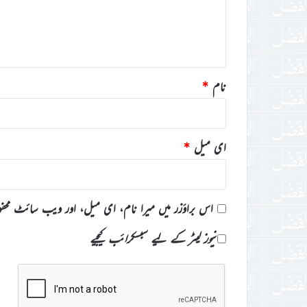
ہ
*
نام
*
ای میل
*
اس براؤزر میں میرا نام، ای میل، اور ویب سائٹ محف
نیوز لیٹر کے لیے سبسکرائب کیجیے