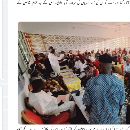
ہ کیا اور سب کو ان کی ذمہ داریوں کی طرف توجہ دلائی۔ اس کے بعد تمام شاملین کے
ے لیے بنایا گیا رپورٹ فارم سب شاملین کو پیش کیا اور اس کی تفاصیل سے سب کو آگاہ