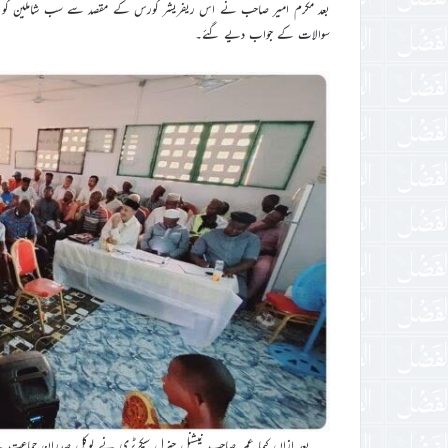
بعد مکرم امیر صاحب نے اس ریفریشر کورس کے مقصد سے سب شاملین کو آگا
سوالات کے جواب دیے گئے۔
بعد ازاں کیما عمر صاحب نیشنل جنرل سیکرٹری نے لوکل صدران جماعت ک