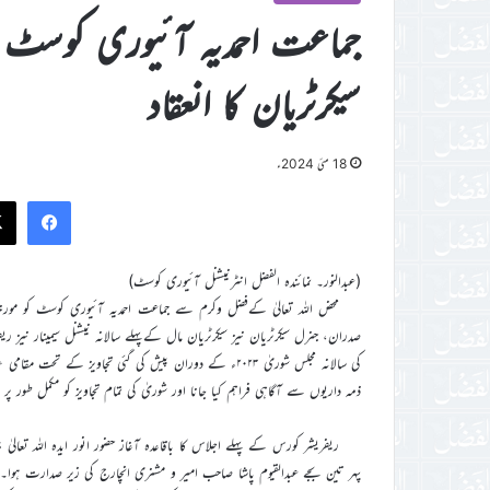
جماعت احمدیہ آئیوری کوسٹ م
سیکرٹریان کا انعقاد
18 مئی 2024ء
ook
(عبدالنور۔ نمائندہ الفضل انٹرنیشنل آئیوری کوسٹ)
صدران، جنرل سیکرٹریان نیز سیکرٹریان مال کےپہلے سالانہ نیشنل سیمینار نی
کی سالانہ مجلس شوریٰ ۲۰۲۳ء کے دوران پیش کی گئی تجاوی
ذمہ داریوں سے آگاہی فراہم کیا جانا اور شوریٰ کی تمام تجاویز کو مکمل طور پر اپ
ریفریشر کورس کے پہلے اجلاس کا باقاعدہ آغاز حضور انور ایدہ اللہ تعالیٰ ب
پہر تین بجے عبدالقیوم پاشا صاحب امیر و مشنری انچارج کی زیر صدارت ہوا۔