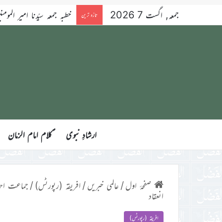
جمعہ, اگست 7 2026
خطبہ جمعہ سیّدنا امیر المومنین ح
تازہ ترین
ارشادِ نبوی
ؑکلام امام الزمان
صفحۂ اول
/
عالمی خبریں
/
افریقہ (رپورٹس)
/
جماعت احمد
انعقاد
افریقہ (رپورٹس)