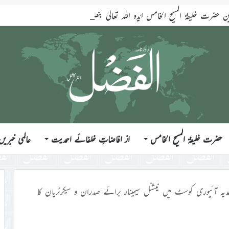
ضرت خلیفۃ المسیح الخامس ایّدہ اللہ تعالیٰ بنصرہ العزیز فرمودہ 17؍جولائی 2026ء
حضرت خلیفۃ المسیح الخامس
از افاضاتِ خلفائے احمدیت
عالمی خبریں
یہ آئیوری کوسٹ میں نیشنل سیمینار برائے صدران و سیکرٹریان کا