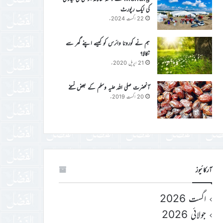
کی ایک رپورٹ
22 اگست 2024ء
ہم نے کورونا وائرس کو کیسے اپنے گھر سے
نکالا؟
21 اپریل 2020ء
آنحضرت صلی اللہ علیہ وسلم کے بعض نسخے
20 اگست 2019ء
آرکائیوز
اگست 2026
جولائی 2026