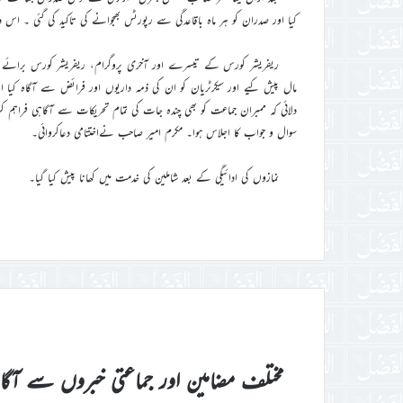
کیا اور صدران کو ہر ماہ باقاعدگی سے رپورٹس بھجوانے کی تاکید کی گئی ۔ 
ریفریشر کورس کے تیسرے اور آخری پروگرام، ریفریشر کورس برائے سیک
مال پیش کیے اور سیکرٹریان کو ان کی ذمہ داریوں اور فرائض سے آگاہ کیا 
دلائی کہ ممبران جماعت کو بھی چندہ جات کی تمام تحریکات سے آگاہی فراہم کر
سوال و جواب کا اجلاس ہوا۔ مکرم امیر صاحب نےاختتامی دعاکروائی۔
نمازوں کی ادائیگی کے بعد شاملین کی خدمت میں کھانا پیش کیا گیا۔
مختلف مضامین اور جماعتی خبروں سے آگ