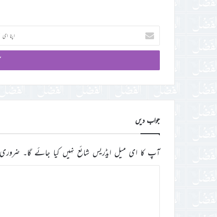
اپنا
ای
میل
آئی
ڈی
درج
کریں
جواب دیں
آپ کا ای میل ایڈریس شائع نہیں کیا جائے گا۔
ضروری 
ت
ب
ص
ر