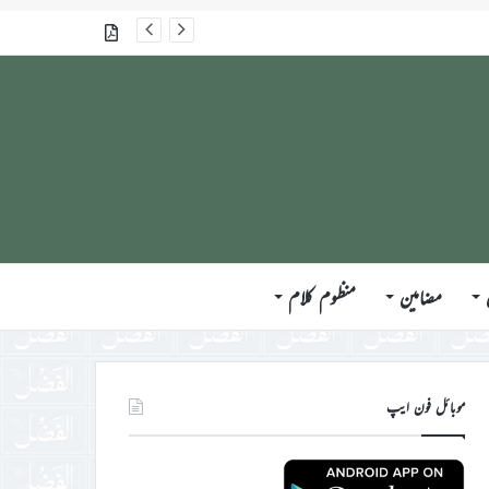
گذشتہ شمارے
مضامین
منظوم کلام
موبائل فون ایپ