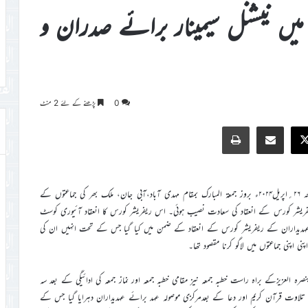
یں نیشنل سیمینار برائے صدران و
0
پڑھنے کے لئے 2 منٹ
Print
Share via Email
Faceb
X
محض اللہ تعالیٰ کےفضل وکرم سے جماعت احمدیہ آئیوری کوسٹ کو مورخہ ۲۶؍اپریل۲۰۲۴ء بروز جمعۃ المبارک بمقام مہدی آباد،آبی جان، ملک بھر کی جماعتوں کے
ز ریفریشر کورس کے انعقاد کی سعادت نصیب ہوئی۔ اس ریفریشر کورس کا انعقاد آئیوری کوسٹ
ز کے تحت مقامی عہدیداران کے ریفریشر کورس کے انعقاد کے ضمن میں کیا گیا جس کے تحت انہیں ان کی
نی اپنی جماعتوں میں لاگو کرنا مقصود تھا۔
نصرہ العزیزکے براہ راست خطبہ جمعہ نیز مقامی خطبہ جمعہ اور نماز جمعہ کی ادائیگی کے بعد سہ
 تلاوت قرآن کریم اور دعا کے بعدمرکزی موصولہ عہد برائے عہدیداران دہرایا گیا جس کے