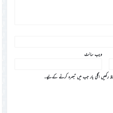
ویب‌ سائٹ
وظ رکھیں اگلی بار جب میں تبصرہ کرنے کےلیے۔