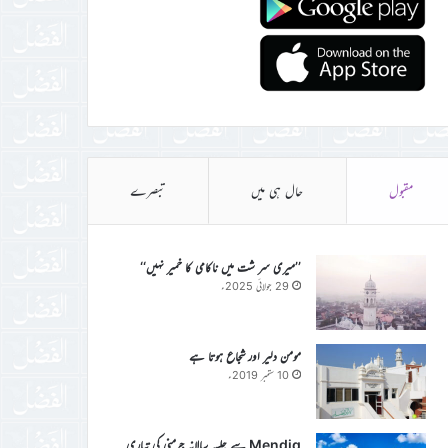
مقبول
حال ہی میں
تبصرے
’’میری سر شت میں ناکامی کا خمیر نہیں‘‘
29 جولائی 2025ء
مومن دلیر اور شجاع ہوتا ہے
10 ستمبر 2019ء
Mendig سے جلسہ سالانہ جرمنی کی تیاری