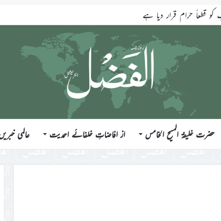
قطعاً حرام قرار دیا ہے
حضرت خلیفۃ المسیح الخامس
از افاضاتِ خلفائے احمدیت
عالمی خبریں