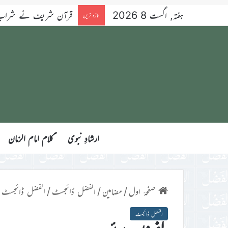
ہفتہ, اگست 8 2026
قرآن شریف نے شراب کو 
تازہ ترین
ارشادِ نبوی
ؑکلام امام الزمان
صفحۂ اول
/
مضامین
/
الفضل ڈائجسٹ
/
الفضل ڈائجسٹ
الفضل ڈائجسٹ