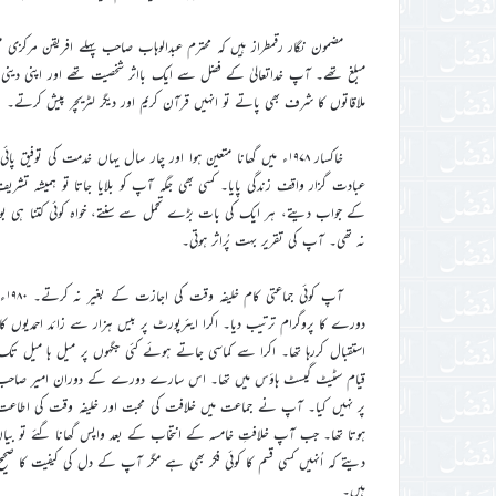
مضمون نگار رقمطراز ہیں کہ محترم عبدالوہاب صاحب پہلے افریقن مرکزی
مبلغ تھے۔ آپ خداتعالیٰ کے فضل سے ایک بااثر شخصیت تھے اور اپنی دینی
ملاقاتوں کا شرف بھی پاتے تو انہیں قرآن کریم اور دیگر لٹریچر پیش کرتے۔
خاکسار ۱۹۷۸ء میں گھانا متعین ہوا اور چار سال یہاں خدمت کی توف
عبادت گزار واقف زندگی پایا۔ کسی بھی جگہ آپ کو بلایا جاتا تو ہمیشہ 
کے جواب دیتے، ہر ایک کی بات بڑے تحمل سے سنتے، خواہ کوئی کتنا ہی بول رہا
نہ تھی۔ آپ کی تقریر بہت پُراثر ہوتی۔
آ
دورے کا پروگرام ترتیب دیا۔ اکرا ایئرپورٹ پر بیس ہزار سے زائد احمدیوں کا ا
استقبال کررہا تھا۔ اکرا سے کماسی جاتے ہوئے کئی جگہوں پر میل ہا میل ت
قیام سٹیٹ گیسٹ ہاؤس میں تھا۔ اس سارے دورے کے دوران امیر صاحب نے
پر نہیں کیا۔ آپ نے جماعت میں خلافت کی محبت اور خلیفہ وقت کی اطاعت کا 
ہوتا تھا۔ جب آپ خلافتِ خامسہ کے انتخاب کے بعد واپس گھانا گئے تو بیا
دیتے کہ اُنہیں کسی قسم کا کوئی فکر بھی ہے مگر آپ کے دل کی کیفیت کا صحی
ہیں۔