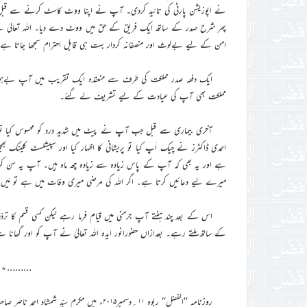
نے اپوزیشن پارٹی کی تائید کردی۔ آپ نے اپنا ووٹ کاسٹ کرنے سے قبل کچھ و
پھر شرح صدر کے ساتھ ایک فریق کے حق میں ووٹ دے دیا۔ اللہ تعالیٰ نے ا
امن کے لیے بےلوث اور منصفانہ کردار بہت ہی قابل احترام سمجھا جاتا ہے
ایک دفعہ صدر مملکت کی طرف سے منعقدہ ایک تقریب میں آپ بےہوش س
مملکت بھی آپ کی عیادت کے لیے تشریف لے گئے۔
آخری بیماری سے قبل جب آپ نے پیٹ میں شدید درد کو محسوس کیا تو ج
احمدی ڈاکٹرز نے چیک اَپ کیا تو پریشانی کا اظہار کیا اور سپیشلسٹ کلینک بھجو
ہے اور یہ بھی کہ آپ کے پاس زیادہ سے زیادہ چھ ماہ ہیں۔ آپ یہ سن کر ہ
میرے لیے دعائیں کرتا ہے۔ اگر اللہ کی مرضی میری وفات میں ہے تو مَیں
اس کے بعد چند ہفتے آپ جرمنی میں قیام فرما رہے لیکن کسی قسم کا تردّد ی
کے ساتھ ملتے رہے۔ بعدازاں حضورانور ایدہ اللہ تعالیٰ نے آپ کو اور گھانا سے 
………٭
روزنامہ ’’الفضل‘‘ ربوہ ۱۱؍دسمبر۲۰۱۵ء میں مکرم سیّد شمشاد احمد ناصر صاحب کے قلم سے محترم عبدالوہاب بن آدم صاحب کا ذکرخیر شامل اشاعت ہے۔