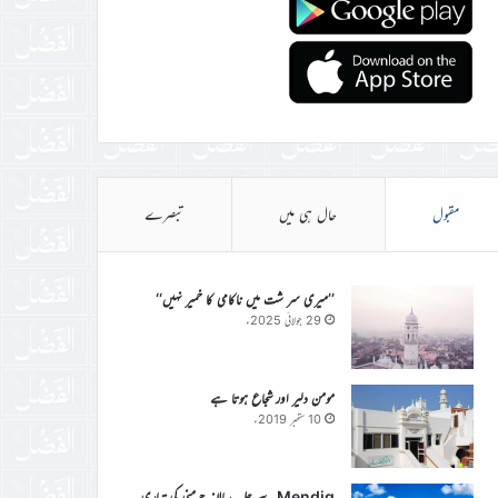
مقبول
حال ہی میں
تبصرے
’’میری سر شت میں ناکامی کا خمیر نہیں‘‘
29 جولائی 2025ء
مومن دلیر اور شجاع ہوتا ہے
10 ستمبر 2019ء
Mendig سے جلسہ سالانہ جرمنی کی تیاری