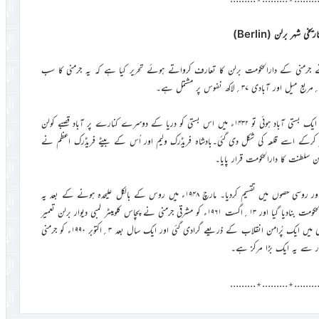
یخی شہر برلن (Berlin)
رم امان اللہ امجد صاحب نے جرمنی کے دارالحکومت برلن کا تعارف کرواتے ہوئے تحریر کیا ہے کہ یہ جرمنی کا سب
پانچ صدیاں پہلے دریائے Spree کے ایک کنارے پر ماہی گیروں کی ایک بستی آباد ہوئی تو ۱۴۳۲ء میں اس بستی کو دریا کے دوسرے کنارے پر آباد قصبے کولن
 کرکے اسے قلعہ کی شکل دی گئی۔بادشاہ فریڈرک ولیم اور اُس کے بیٹے فریڈرک اعظم نے
جنگ عظیم دوم کے فاتحین نے اس شہر کو امریکی، فرانسیسی، برطانوی اور روسی حصوں میں تقسیم کردیا۔ مارچ ۱۹۴۸ء میں روس کے بالکل علیحدہ ہونے کے بعد یہ
شہر مشرقی اور مغربی حصوں میں تقسیم ہوگیا۔ مشرقی برلن کو مشرقی جرمنی کا دارالحکومت بنادیا گیا اور ۱۳؍اگست ۱۹۶۱ء کو مشرقی جرمنی نے پچاس کلومیٹر لمبی دیوار برلن تعمیر
کرکے شہر کو دو حصوں میں تقسیم کردیا۔ یہ دیوار ۹؍نومبر ۱۹۸۹ء کو مشرقی جرمنی میں ایک پُرامن انقلاب کے ذریعے گرادی گئی اور ایک سال بعد ۳؍اکتوبر ۱۹۹۰ء کو جرمنی
عتبار سے یہ ایک بڑا مرکز ہے۔
………٭………٭………