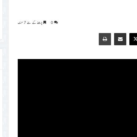
0
پڑھنے کے لئے 7 منٹ
Print
Share via Email
Faceb
X