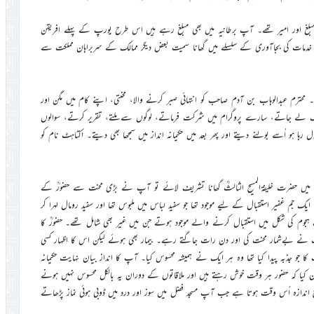
 مبلغ اور امیر تھے۔ آپ برطانیہ میں بھی مبلغ رہے ہیں اس طرح یورپ کے پہلے افریقن
 خدمات کی بجاآوری کے سلسلے میں گھانا سمیت بعض دیگر ممالک کے سربراہان مملکت سے
یق پائی۔ محترم عبدالوہاب بن آدم صاحب کو انتہائی صبر کرنے والا، محنتی، اپنے کام میں مگن اور
تشریف لے جاتے، سارے پروگرام میں شرکت فرماتے، لوگوں سے ملتے، تقریر کرتے، سوالوں
 ہو اُسے بولنے دیتے اور پھر بعد میں حکیمانہ انداز میں سمجھا بھی دیتے۔ اکتاہٹ نام کو
پ کوئی جماعتی کام خلیفہ وقت کی اجازت کے بغیر نہ کرتے۔ ۱۹۸۰ء میں حضرت خلیفۃالمسیح الثالثؒ گھانا تشریف لائے تو آپ نے بڑی محنت سے حضورؒ کے
یک جم غفیر استقبال کے لیے موجود تھا جو سفید لباس میں ملبوس تھا اور سفید رومال لہرا کر
ک ہجوم کی شکل میں استقبال کرنے والے موجود ہوتے جن میں غیر بھی شامل تھے۔ حضورؒ کا
 بےشمار محنت کی اور دن رات جاگتے رہے۔ بیمار بھی ہوئے لیکن اس کا اظہار کسی
جو جذبہ پیدا کیا تھا وہ ہر ایک نے ہمیشہ محسوس کیا۔ آپ کا انداز بیان نہایت حکیمانہ
ن کیا کہ حضور ہر وقت خوش رہتے ہیں اور ملاقاتوں کے دوران یہ بالکل محسوس نہیں ہونے
ح اندازہ اُس وقت ہوتا ہے جب آپ مسجد فضل میں سوز اور درد میں ڈوبی ہوئی نماز پڑھاتے