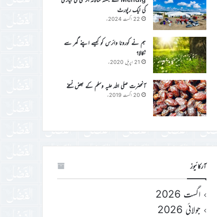
کی ایک رپورٹ
22 اگست 2024ء
ہم نے کورونا وائرس کو کیسے اپنے گھر سے
نکالا؟
21 اپریل 2020ء
آنحضرت صلی اللہ علیہ وسلم کے بعض نسخے
20 اگست 2019ء
آرکائیوز
اگست 2026
جولائی 2026