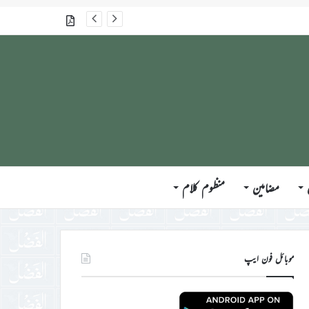
گذشتہ شمارے
مضامین
منظوم کلام
موبائل فون ایپ