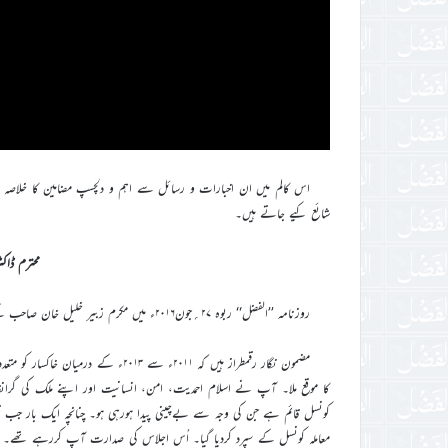
اس کالم میں ان اخبارات و رسائل سے اہم و دلچسپ مضامین کا خلاصہ پیش
شائع کیے جاتے ہیں۔
محترم ڈاک
روزنامہ ’’الفضل‘‘ ربوہ ۲۷؍جون۲۰۱۶ء میں مکرم زبیر خلیل خان صاحب کے قلم سے محترم ڈاکٹر عبدالوہاب بن آدم صاحب کا ذکرخیر شامل اشاعت ہے۔
مضمون نگار رقمطراز ہیں کہ ۲۰۱۱ء سے ۳
کا موقع ملا۔ آپ نے اسلام احمدیت، امن، انسانیت اور اپنے ملک کی گرانق
کونسل قائم ہے جن کی وجہ سے بےچینی پیدا ہورہی ہو۔ چنانچہ ایک بار جب ق
معاملہ کونسل کے سپرد کردیا گیا۔ اُس اجلاس کی صدارت آپ کررہے تھے