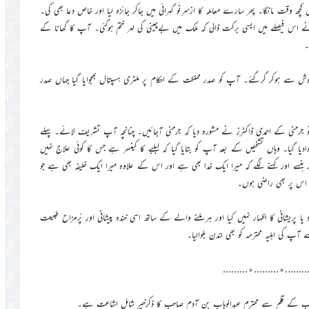
قت مانگا۔ پھر سارے معاملہ کا ازسرنَو گہرائی میں جاکر جائزہ لیا اور خاص دعا بھی کی۔
س فیصلے میں ایسی برکت ڈالی کہ ملک میں بےچینی کی لہر ختم ہوگئی۔ آپ کا گھانا کے
۔
ے ہوکر گرگئے۔ آپ کو صدر مملکت کے احکام پر ملٹری ہسپتال بھجوایا گیا جہاں صدر
رمنی کے احمدی ڈاکٹرز نے مشورہ دیا کہ جرمنی آجائیں۔ چنانچہ آپ تشریف لائے۔ پہلے
ادیا گیا۔ وہاں تشخیص کے بعد آپ کو بتایا گیا کہ لبلبے کا کینسر ہے جس کا کوئی علاج نہیں
نسے اور کہنے لگے کہ میرا ایک خدا بھی ہے اور اس کے علاوہ میرا ایک خلیفہ بھی ہے جو
 اس پر بھی راضی ہوں۔
ا پریشانی کا اظہار نہیں کیا اور ہر ملنے والے کے ساتھ اسی خندہ پیشانی اور پُرمزاح طبیعت
آپ کی اہلیہ محترمہ کو بھی لندن بلوالیا۔
………٭………٭………