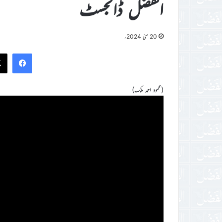
الفضل ڈائجسٹ
20 مئی 2024ء
ook
(محمود احمد ملک)