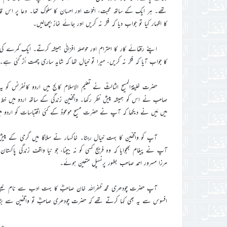
تھے۔ ہر ایک کے ساتھ محبت، اخوّت اور احسان کا سلوک تھا۔ دعا پر اس قدر پ
کا اظہار کیا تو جواب دیا کہ فکر نہ کریں اور جائے نماز بچھالیں۔
اپنے رفقائے کار کا احترام اور حوصلہ افزائی ہمیشہ کرتے۔ ایک کمرے ک
کا جواب آیا کہ فکر نہ کریں، میرا تو خیال تھا کہ شاید ساری چھت اُڑ گئی ہے۔ 
حضرت خلیفۃالمسیح الثالثؒ نے تعلیم الاسلام کالج میں اردو کانفرنس کو یہ
صاحب نے اس کو ہمیشہ پیش نظر رکھا۔ واقفین زندگی کے ساتھ اردو میں خط و
میں مَیں نے دیکھا کہ آپ نے حضرت مسیح موعودؑ کے کئی اقتباسات کو اردو میں 
آپ کو واقفین کا بہت خیال رہتا۔ خاکسار نے سلاگا میں گرمی کے پیش ن
آپ نے پیغام بھجوایا کہ وہ فریج کسی کو نہ بیچنا، جو نیا واقف زندگی پاک
مرزا مسرور احمد صاحب بطور پرنسپل متعین ہوئے۔
آپ حضرت چودھری محمد ظفراللہ خان صاحبؓ کا بہت ادب سے نام لیت
افسوس سے یہ بھی کہا کرتے تھے کہ حضرت چودھری صاحبؓ تو واقفین سے بڑھ 
………٭