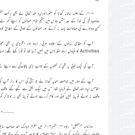
۲۰۰۸ء کے جلسہ سالانہ گھانا کو حضورانورایدہ اللہ تعالیٰ نے بھی برک
صاحب فجر کی نماز کے بعد مشن ہاؤس میں مقیم تمام مہمانوں کو اپنے گھر ل
کسی دوسرے کی معاونت پسند نہ کرتے اور مہمانوں کے ذوق کے مطابق خود ا
آپ کو مقامی زبانوں کے علاوہ عربی، اردو اور انگریزی پر بھی عب
Activities کا متبادل اردو لفظ ذہن میں نہیں آرہا تھا تو فوراً کہنے لگے: مساعی۔
آپ کی ایک خوبی یہ تھی کہ خطوں کے جواب بڑی باقاعدگی سے دیتے ت
آپ کے دَور میں جماعت احمدیہ گھانا نے جو ترقی کی اس کا راز آپ
الخامس ایدہ اللہ تعالیٰ نے فرمایا تھا: ’’یہ ہیں نیک نیتی سے کیے گئے وق
وقف نہ ہوتے تو پتہ نہیں کوئی اَور کام کررہے ہوتے تو پتہ بھی نہ ہوتا کہ 
………٭
وفات پاگئے۔ خاکسار کو دو سال ۱۹۷۶-۹۷۵