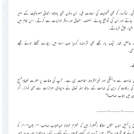
ت بخشی۔ خاکسار کو بھی شمولیت کی سعادت ملی۔ اُن دنوں بھی باوجود انتہائی مصروفیت کے امیر
ے جاتے اور اُن کی تواضع چائے، بسکٹ، مٹھائی اور دیگر لوازمات سے کرتے۔ اس کام میں
شیاء پیش فرماتے۔
ور حاصل تھا۔ ایک بار مجھے بھی شرمندہ کردیا جب اردو میں رپورٹ لکھتے ہوئے مجھے
ھے۔
 کی خدمت سے وابستگی اور غیرمشروط اطاعت ہی ہے۔ آپ کی وفات پر حضرت خلیفۃالمسیح
ف کی برکات کہ دین کی خدمت کے ساتھ اللہ تعالیٰ نے دنیاوی اعزازات سے بھی نوازا۔ اگر
کون ہیں وہاب صاحب!‘‘
………٭………٭………
روزنامہ ’’الفضل‘‘ ربوہ ۲۲؍ستمبر۲۰۱۴ء میں مکرم مبارک احمد صاحب سابق پرنسپل احمدیہ سکول سلاگا رقمطراز ہیں کہ محترم مولانا عبدالوہاب صاحب ۲۲؍جون۲۰۱۴ء کو
۱ء کا عرصہ آپ کے ساتھ کام کرنے کا شرف حاصل ہوا۔ آپ اَن گنت خوبیوں کے مالک، ایک ہردلعزیز اور ہمدرد امیر