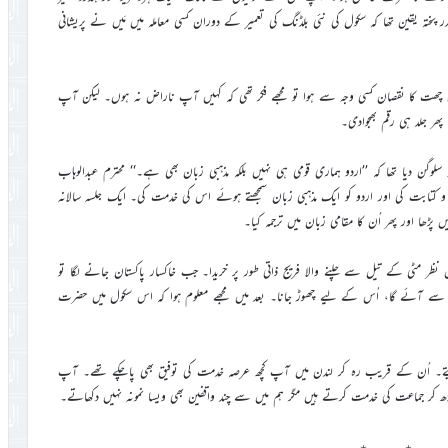
ختہ یقین تھا کہ سکول کی نئی بلڈنگ کی تعمیر کے دوران کسی معاملہ میں مَیں نے پریشانی
ی چھت کا نقصان کسی وجہ سے ہوا تو مجھے فکر تھی کہ کہیں آپ ناراض نہ ہوں۔ لیکن آپ
پھر جلد ہی رقم بھجوادی۔
 سلوگن دیا تھا کہ ’’اردو ہماری قومی ہی نہیں بلکہ مذہبی زبان بھی ہے۔‘‘ محترم عبدالوہاب
 کتابت کی اور اردو کو ایک مذہبی زبان سمجھتے ہوئے اس کی خدمت کی۔ ایک جلسہ سالانہ
پڑھا اور پھر اُن کا مقامی زبان میں ترجمہ کیا۔
ظر مٹی کے تیل سے چلنے والا فریج ذاتی طور پر خریدا۔ جب خاکسار پاکستان جانے لگا تو
ستان سے آئے گا، اُس کے لیے چھوڑ جانا۔ بعد میں مجھے معلوم ہوا کہ اس سکول میں حضرت
ے۔ اُن کے قریب رہ کر لندن میں آپ کچھ عرصہ خدمت کی توفیق بھی پاچکے تھے۔ آپ
کر جماعت کی خدمت کرتے ہیں مگر ہم میں سے چند واقفین بھی ویسا نمونہ نہیں دکھاتے۔
………٭………٭………