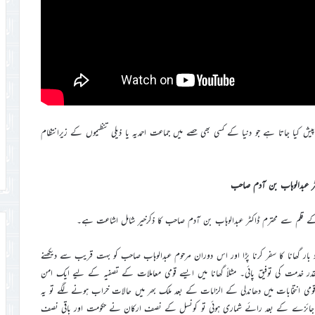
 کیا جاتا ہے جو دنیا کے کسی بھی حصے میں جماعت احمدیہ یا ذیلی تنظیموں کے زیرانتظام
ٹر عبدالوہاب بن آدم صاحب
۲۰۱ء کے درمیان خاکسار کو متعدد بار گھانا کا سفر کرنا پڑا اور اس دوران مرحوم عبدالوہاب صاحب کو بہت قریب سے دیکھنے
در خدمت کی توفیق پائی۔ مثلاً گھانا میں ایسے قومی معاملات کے تصفیہ کے لیے ایک امن
ومی انتخابات میں دھاندلی کے الزامات کے بعد ملک بھر میں حالات خراب ہونے لگے تو یہ
۔ جائزے کے بعد رائے شماری ہوئی تو کونسل کے نصف ارکان نے حکومت اور باقی نصف