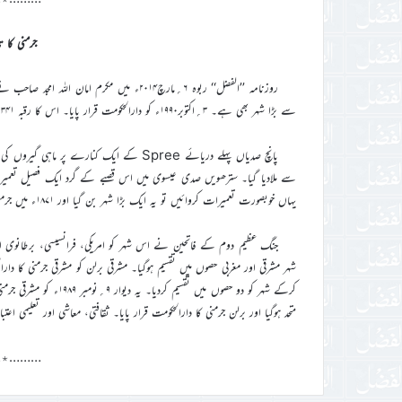
جرمنی کا تار
روزنامہ ’’الفضل‘‘ ربوہ ۶؍مارچ۲۰۱۴ء میں مک
سے بڑا شہر بھی ہے۔ ۳؍اکتوبر۱۹۹۰ء کو دارالحکومت قرار پایا۔ اس کا رقبہ ۳۴۱؍مربع میل اور آبادی ۳۷؍لاکھ نفوس پر مشتمل ہے۔
سے ملادیا گیا۔ سترھویں صدی عیسوی میں اس قصبے کے گرد ایک فصیل تعمیر
یہاں خوبصورت تعمیرات کروائیں تو یہ ایک بڑا شہر بن گیا اور ۱۸۷۱ء میں جرمن سلطنت کا دارالحکومت قرار پایا۔
متحد ہوگیا اور برلن جرمنی کا دارالحکومت قرار پایا۔ ثقافتی، معاشی اور تعلیمی ا
………٭