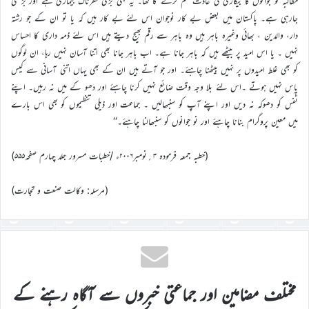
مطالبہ نو جوانوں کا بیکاری کی عادت ختم کرنے کا تھا۔ یہ بھی بڑی خطرناک بیماری ہے اور بڑھتی
جارہی ہے۔ پاکستان میں بعض بے کار نوجوان اس لئے بے کار ہیں کہ یا تو ان کے جو رشتہ
دار، والدین ، بھائی وغیرہ باہر ہیں وہ باہر سے رقم بھیج دیتے ہیں اس لئے ذمہ داری کا احساس
نہیں ۔ یا اس امید پر بیٹھے ہیں کہ باہر جانا ہے۔ اب باہر جانا بھی اتنا آسان نہیں رہا، ان لوگوں
کو بھی غلط امیدوں پر نہیں بیٹھنا چاہئے۔ اور جو آتے ہیں ان کے بھی یہاں اتنی آسانی سے کیس
پاس نہیں ہوتے ۔اس لئے بلا وجہ وقت ضائع نہیں کرنا چاہئے اور دھو کے میں نہ رہیں۔ اپنے
نفس کو دھوکہ نہ دیں اور اپنے آپ کو سنبھالیں ۔ جماعت اور ذیلی تنظیموں کو بھی اس بارے
میں معین پروگرام بنانا چاہئے اور نو جوانوں کو سنبھالنا چاہئے۔‘‘
(خطبہ جمعہ فرمودہ ۳؍نومبر۲۰۰۶ء /خطبات مسرور جلد چہارم صفحہ۵۵۵)
(مرسلہ: وکالت صنعت و تجارت)
مختلف مضامین اور جماعتی خبروں سے آگاہ رہنے کے