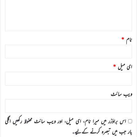
ر
ہ
*
نام
*
ای میل
*
ویب‌ سائٹ
اس براؤزر میں میرا نام، ای میل، اور ویب سائٹ محفوظ رکھیں اگلی
بار جب میں تبصرہ کرنے کےلیے۔