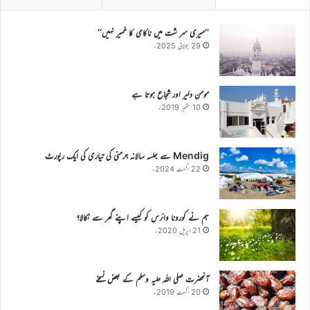
’’میری سر شت میں ناکامی کا خمیر نہیں‘‘
29 جولائی 2025ء
مومن دلیر اور شجاع ہوتا ہے
10 ستمبر 2019ء
Mendig سے جلسہ سالانہ جرمنی کی تیاری کی ایک رپورٹ
22 اگست 2024ء
ہم نے کورونا وائرس کو کیسے اپنے گھر سے نکالا؟
21 اپریل 2020ء
آنحضرت صلی اللہ علیہ وسلم کے بعض نسخے
20 اگست 2019ء