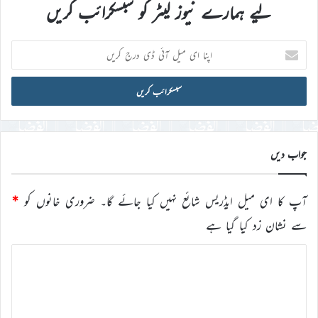
لیے ہمارے نیوز لیٹر کو سبسکرائب کریں
اپنا
ای
میل
آئی
ڈی
درج
کریں
جواب دیں
آپ کا ای میل ایڈریس شائع نہیں کیا جائے گا۔
ضروری خانوں کو
*
سے نشان زد کیا گیا ہے
ت
ب
ص