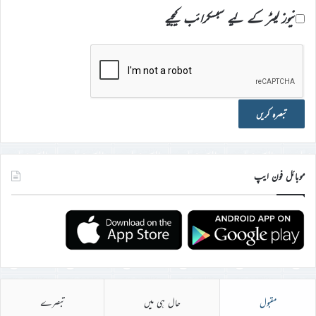
نیوز لیٹر کے لیے سبسکرائب کیجیے
موبائل فون ایپ
مقبول
حال ہی میں
تبصرے