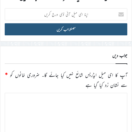
اپنا
ای
میل
آئی
ڈی
درج
کریں
جواب دیں
آپ کا ای میل ایڈریس شائع نہیں کیا جائے گا۔
ضروری خانوں کو
*
سے نشان زد کیا گیا ہے
ت
ب
ص
ر