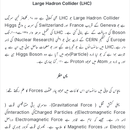
Large Hadron Collider (LHC)
Large Hadron Collider جو LHC بھی کہلاتی ہے وہ ۲۷؍کلومیٹر لمبی سرنگ
ہے جو Geneva کے قریب France اور Switzerland کی سرحد پر واقع Higgs
Boson کی دریافت کے لیے بنائی گئی ہے۔ LHC کی تکمیل مرحلہ وار ۱۹۹۸سے۲۰۰۸ءتک
Europe کی تنظیم CERN کے ذریعہ ہوئی جو ایٹمی (Nuclear Research) کی ذمہ
دار ہے۔LHC میں سائنسدانوں نے جو تجربات کیے اور جو معلومات حاصل ہوئی ہیں ان سے یہ
ثابت ہوا ہے کہ جو نیا ذرہ (Particle)وجود میں آیا ہے وہ Higgs Boson ہی ہے
اور یہ ذرہ ہر Atom میں موجود Proton سے ۱۲۰؍گنا بھاری ہے۔
پس منظر
پچاس کی دہائی میں سائنسدان اس کائنات میں موجود چار مختلف Forces کا علم رکھتے تھے:
پہلی کشش ثقل ( Gravitational Force)، دوسری برقی مقناطیسی قوت (
Electromagnetic Force)جو Charged Particlesکی Interactionکی
ذمہ دار ہے۔ جیسے کہ نام سے ظاہر ہے Electromagnetic Force دراصل
Electric اور Magnetic Forces کا ملاپ ہے، تیسری قوت کمزور جوہری قوت