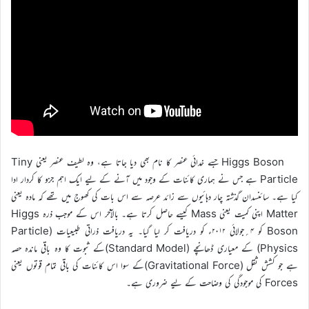
Higgs Boson جسے خدائی عنصر کا نام بھی دیا جاتا ہے، وہ لطیف عنصر یعنی Tiny
Particle ہے جس نے ہماری کائنات کے وجود میں آنے کے لیے ایک اہم جزو کا کردار ادا
کیا ہے۔ سائنسدان گذشتہ چار دہائیوں سے زائد عرصہ سے اس بات کی کھوج میں تھے کہ مادہ یعنی
Matter اپنی کمیت یعنی Mass کیسے حاصل کرتا ہے۔ بالآخر اس کے موجب ذرہ Higgs
Boson کو ۴؍جولائی ۲۰۱۲ء کو دریافت کر لیا گیا۔ یہ دریافت ذراتی طبیعیات (Particle
Physics) کے معیاری ڈھانچے (Standard Model)کے ثبوت کا وہ باقی ماندہ حصہ
ہے جو کشش ثقل (Gravitational Force)کے سوا اس کائنات کی باقی تمام قوتوں یعنی
Forces کی موجودگی کی وضاحت کے لیے ضروری ہے۔