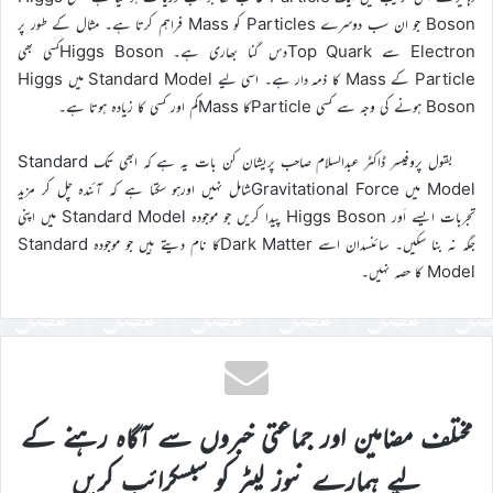
Boson جو ان سب دوسرے Particles کو Mass فراہم کرتا ہے۔ مثال کے طور پر
Electron سے Top Quarkدس گنا بھاری ہے۔ Higgs Bosonکسی بھی
Particle کے Mass کا ذمہ دار ہے۔ اسی لیے Standard Model میں Higgs
Boson ہونے کی وجہ سے کسی Particleکا Massکم اور کسی کا زیادہ ہوتا ہے۔
بقول پروفیسر ڈاکٹر عبدالسلام صاحب پریشان کن بات یہ ہے کہ ابھی تک Standard
Model میں Gravitational Forceشامل نہیں اورہو سکتا ہے کہ آئندہ چل کر مزید
تجربات ایسے اَور Higgs Boson پیدا کریں جو موجودہ Standard Model میں اپنی
جگہ نہ بنا سکیں۔ سائنسدان اسے Dark Matterکا نام دیتے ہیں جو موجودہ Standard
Model کا حصہ نہیں۔
مختلف مضامین اور جماعتی خبروں سے آگاہ رہنے کے
لیے ہمارے نیوز لیٹر کو سبسکرائب کریں