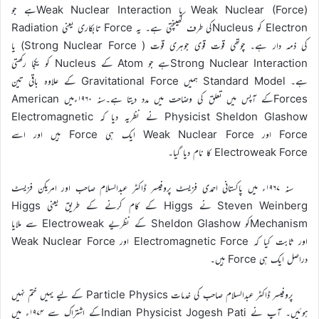
(Weak Nuclear (Force یا Weak Nuclear Interactionہے جو
Electron کو Nucleusکی طرف کھینچتی ہے۔ یہ Force تابکاری یعنی Radiation
کی ذمہ دار ہے۔ چوتھی قوت قوی جوہری قوت ( Strong Nuclear Force) یا
Strong Nuclear Interactionہے جو Atom کے Nucleus کو یکجا رکھتی
ہے۔ Standard Model ہمیں Gravitational Force کے علاوہ باقی تین
Forcesکے آپس میں تعلق کی وضاحت میں مدد دیتا ہے۔سنہ ۱۹۶۰ءمیں American
Physicist Sheldon Glashow نے نظریہ دیا کہ Electromagnetic
Force اور Weak Nuclear Force ایک ہی Force ہیں اور اسے
Electroweak Force کا نام دیا گیا۔
سنہ ۱۹۶۷ء میں پاکستانی احمدی فزیسٹ پروفیسر ڈاکٹر عبدالسلام صاحب اور امریکن فزیسٹ
Steven Weinberg نے Higgs کے کام کرنے کے طریق یعنی Higgs
Mechanismکو Sheldon Glashow کے نظریے Electroweak سے ملایا
اور ثابت کیا کہ Electromagnetic Force اور Weak Nuclear Force
دراصل ایک ہی Force ہیں۔
پروفیسر ڈاکٹر عبدالسلام صاحب کی خدمات Particle Physics کے لیے یہیں ختم نہیں
ہوئیں۔ آپ نے Indian Physicist Jogesh Patiکے اشتراک سے ۱۹۷۴ء میں