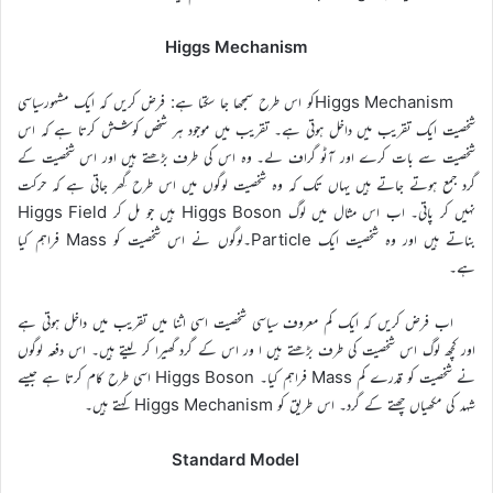
Higgs Mechanism
Higgs Mechanismکو اس طرح سمجھا جا سکتا ہے: فرض کریں کہ ایک مشہورسیاسی
شخصیت ایک تقریب میں داخل ہوتی ہے۔ تقریب میں موجود ہر شخص کوشش کرتا ہے کہ اس
شخصیت سے بات کرے اور آٹو گراف لے۔ وہ اس کی طرف بڑھتے ہیں اور اس شخصیت کے
گرد جمع ہوتے جاتے ہیں یہاں تک کہ وہ شخصیت لوگوں میں اس طرح گِھر جاتی ہے کہ حرکت
نہیں کر پاتی۔ اب اس مثال میں لوگ Higgs Boson ہیں جو مل کر Higgs Field
بناتے ہیں اور وہ شخصیت ایک Particle۔لوگوں نے اس شخصیت کو Mass فراہم کیا
ہے۔
اب فرض کریں کہ ایک کم معروف سیاسی شخصیت اسی اثنا میں تقریب میں داخل ہوتی ہے
اور کچھ لوگ اس شخصیت کی طرف بڑھتے ہیں ا ور اس کے گرد گھیرا کر لیتے ہیں۔ اس دفعہ لوگوں
نے شخصیت کو قدرے کم Mass فراہم کیا۔ Higgs Boson اسی طرح کام کرتا ہے جیسے
شہد کی مکھیاں چھتے کے گرد۔ اس طریق کو Higgs Mechanism کہتے ہیں۔
Standard Model