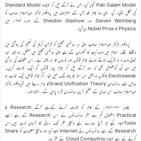
Pati-Salam Model تجویز کیا، جس نے آگے چل کر موجودہ Standard Model
کی شکل اختیار کی۔ یہی وہ کام تھا جس کے اعتراف میں پروفیسر ڈاکٹر عبدالسلام صاحب کو
Steven Weinberg اور Sheldon Glashow کے ہمراہ ۱۹۷۹ء میں
Physics کا Nobel Prize دیا گیا۔
پروفیسر ڈاکٹر عبدالسلام صاحب اپنی ہر سائنسی تحقیق کو قرآن کریم کی تعلیم کی روشنی میں
دیکھتے تھے۔ اسلام میں واحدانیت کا تصوران کے لیے اپنی سائنسی تحقیق میں مشعل راہ تھا۔ خدا
تعالیٰ واحد و لا شریک ہوتے ہوئے تمام قوتوں اور نوروں کا سر چشمہ ہے۔ اس حقیقت کی روشنی
میں ان کی کوشش تھی کہ وہ آگے چل کر تمام چار قوتوں کو ایک ثابت کریں۔
Electroweak کانظریہ دراصل اس سفر کا پہلا سنگ میل تھا۔ اگر تمام قوتیں ایک ثابت ہو
جائیں جسے سائنسدان Grand Unification Theoryکا نام دیتے ہیں توپروفیسر ڈاکٹر
عبدالسلام صاحب اس صدی کے عظیم ترین سائنسدان قرار پائیں گے۔ انشاءاللہ۔
بظاہر ۱۹۶۰-۱۹۷۹ء کے کام کو ثابت کرنے کےلیے آگے Research کا
Practical استعمال کم ہے مگر سائنسدانوں نے اس Research کے لیے ایسے
Toolsایجاد کیے جو آج ہمارے لیے وسیع علم تک رسائی کا آسان ذریعہ ہیں۔اس
Research کے لیے سائنسدانوں نے Internet ایجاد کیا اور وسیع معلومات کو Share
کرنے کے لیے موجودہ Cloud Computing نے جنم لیا۔