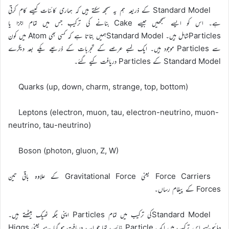
Standard Model کے ذریعہ ہم یہ سمجھ سکتے ہیں کہ ہماری کائنات کیسے کام کرتی
ہے۔ اس کو ایسے سمجھیں جیسے Cake بنانے کی ترکیب جس میں تمام اجزا یا
Particlesشامل ہیں۔ Standard Modelہمیں بتاتا ہے کہ کسی بھی Atom میں کون
سے Particles موجود ہیں۔ ایک لمبے عرصے کے تجربات کے ذریعے یکے بعد دیگرے
Standard Model کے Particles دریافت کیے گئے۔
Quarks (up, down, charm, strange, top, bottom)
Leptons (electron, muon, tau, electron-neutrino, muon-
neutrino, tau-neutrino)
Boson (photon, gluon, Z, W)
Force Carriers یعنی Gravitational Force کے علاوہ باقی تین
Forces کے پیغام رساں۔
Standard Modelکی ترکیب میں تمام Particles اپنی جگہ ٹھیک بیٹھتے ہیں۔
دہائیوںسے اس ترکیب میں ایک Particle غائب تھا جو اب دریافت ہو گیا ہے یعنی Higgs