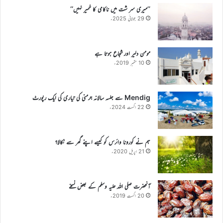
’’میری سر شت میں ناکامی کا خمیر نہیں‘‘
29 جولائی 2025ء
مومن دلیر اور شجاع ہوتا ہے
10 ستمبر 2019ء
Mendig سے جلسہ سالانہ جرمنی کی تیاری کی ایک رپورٹ
22 اگست 2024ء
ہم نے کورونا وائرس کو کیسے اپنے گھر سے نکالا؟
21 اپریل 2020ء
آنحضرت صلی اللہ علیہ وسلم کے بعض نسخے
20 اگست 2019ء