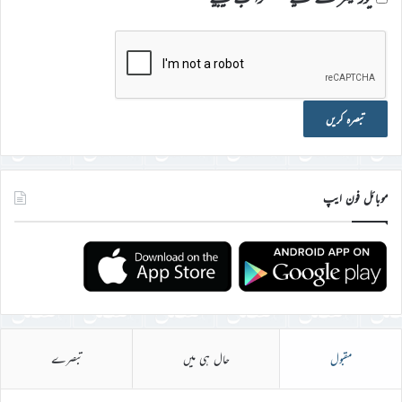
موبائل فون ایپ
مقبول
حال ہی میں
تبصرے