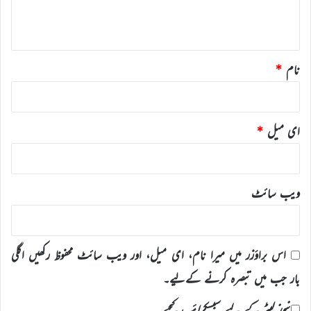
ہ
*
نام
*
ای میل
*
ویب‌ سائٹ
اس براؤزر میں میرا نام، ای میل، اور ویب سائٹ محفوظ رکھیں اگلی
بار جب میں تبصرہ کرنے کےلیے۔
نیوز لیٹر کے لیے سبسکرائب کیجیے