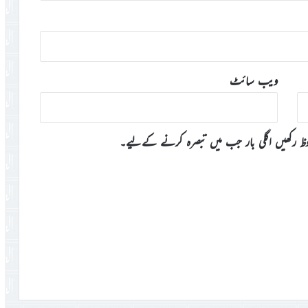
ویب‌ سائٹ
وظ رکھیں اگلی بار جب میں تبصرہ کرنے کےلیے۔