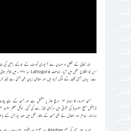
ہے۔ یہاں جمنی قبیلہ کے لوگ آباد ہیں اور مقامی زبان بھی جمنی ہے جبکہ فرن
مسجد مسرور کا احاطہ ۹۴؍مربع میٹر پر مشتمل ہے اور م
(ریجنل مبلغ سلسلہ) کی نگرانی میں مرکزی فنڈز سے کی گئی۔ لوکل معلم سلسلہ
اماءاللہ، خدام اور اطفال نے بھی مسجد کے وقار عمل میں حصہ لیا جس کے ب
مورخہ ۲۵؍مئی کی صبح Abidjanسے مکرم عبدالق