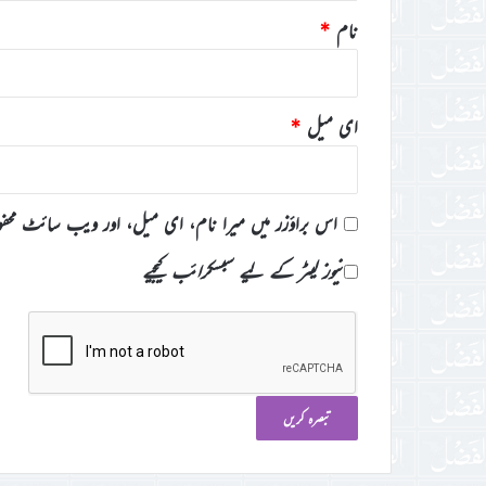
نام
*
ای میل
*
اس براؤزر میں میرا نام، ای میل، اور ویب سائٹ محف
نیوز لیٹر کے لیے سبسکرائب کیجیے