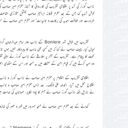
نائب گورنر کی آمد پر افتتاحی تقریب کی کارروائی کا آغاز مکرم امیر صاحب
خوش آمدید کہا جس کے بعد مکرم فوفانہ ابراہیم صاحب نیشنل سیکرٹری اشاعت
ضرورت اور خلافت احمدیہ کی برکات و تائیدات‘ اور مکرم امیر صاحب نے ’اسل
تقریب میں شامل شہر Boniere کے نائب میئر
خیال کیا۔ چیف صاحب نے کہا کہ میں کسی بھی مذہب کا پیروکار نہیں ہوں تاہم ا
محبت کا پیغام ہے۔ تقریب کے آخر پر علاقے کے نائب گورنر نے اپنی تقریر 
وہ امید کرتے ہیں کہ قیام امن کے سلسلے میں یہ مسجد اور اس کے مقتدی اہم
افتتاحی تقریب کے اختتام پر مکرم امیر صاحب نے نائب گورنر و نائب میئ
افتتاح عمل میں آیا۔ الحمدللہ علیٰ ذالک۔ بعد ازاں مکرم امیر صاحب و 
نے ناریل جبکہ نائب گورنر صاحب نے آم کا پودا لگایا۔ مہمانان کی خدمت میں 
کھانے کے بعد مکرم امیر صاحب نے مسجد مسرور میں ظہر و عصر کی نمازو