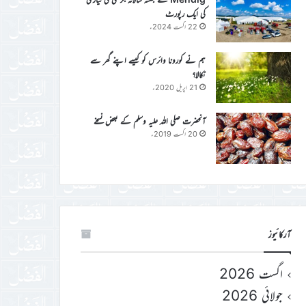
کی ایک رپورٹ
22 اگست 2024ء
ہم نے کورونا وائرس کو کیسے اپنے گھر سے
نکالا؟
21 اپریل 2020ء
آنحضرت صلی اللہ علیہ وسلم کے بعض نسخے
20 اگست 2019ء
آرکائیوز
اگست 2026
جولائی 2026