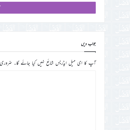
میل
آئی
ڈی
درج
کریں
جواب دیں
آپ کا ای میل ایڈریس شائع نہیں کیا جائے گا۔
ضروری 
ت
ب
ص
ر
ہ
*