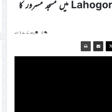
آئیوری کوسٹ کی جماعت Lahogora میں مسجد مسرور کا
0
پڑھنے کے لئے 2 منٹ
Print
Share via Email
Faceb
X