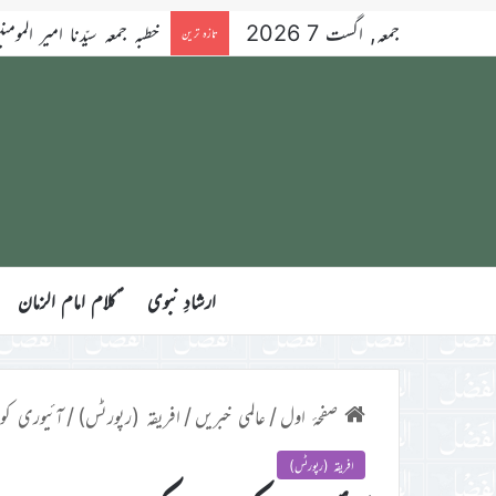
جمعہ, اگست 7 2026
خطبہ جمعہ سیّدنا امیر المومنین ح
تازہ ترین
ارشادِ نبوی
ؑکلام امام الزمان
صفحۂ اول
/
عالمی خبریں
/
افریقہ (رپورٹس)
/
آئیوری کوسٹ کی جماعت 
افریقہ (رپورٹس)