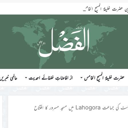
ضرت خلیفۃ المسیح الخامس ایّدہ اللہ تعالیٰ بنصرہ العزیز فرمودہ 17؍جولائی 2026ء
حضرت خلیفۃ المسیح الخامس
از افاضاتِ خلفائے احمدیت
عالمی خبریں
Lahogora میں مسجد مسرور کا افتتاح