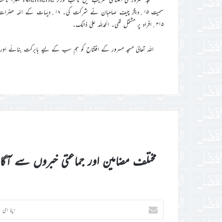
سمیت ۱۵؍دیگر چیف صاحبان نے شرک
۳۱۵؍افراد پر مشتمل تھی۔ الحمدللہ علیٰ ذالک۔
اللہ تعالیٰ مسجد مسرور کے افتتاح کو ہم سب کے لیے بابرکت بنائے اور اس
مختلف مضامین اور جماعتی خبروں سے آگ
اپنا
ای