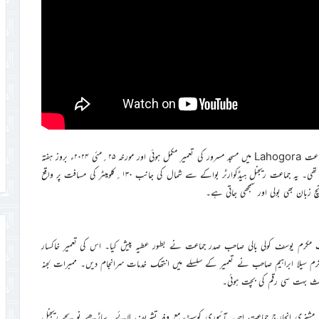
اللہ تعالیٰ کے فضل و احسان سے آئیوری کوسٹ کے بواکے ریجن کی جماعت Lahogora میں مسجد مسرور کی تعمیر مکمل ہوئی اور مورخہ ۲۵؍مئی ۲۰۲۴ء بروز ہفتہ
اس کا افتتاح عمل میں آیا۔ جماعت Lahogora سنہ ۱۹۹۸ء میں قائم ہوئی تھی۔ یہ جماعت ریجنل ہیڈکوارٹر بواکے سے شمال کی جانب ۱۳۰؍کلومیٹر کی مسافت پر واقع
چ زبان بھی بولی اور سمجھی جاتی ہے۔
سجد کے لیے پلاٹ مکرم یوسف کولی بالی صاحب صدر جماعت نے بطور عطیہ پیش کیا۔ اس کی تعمیر خاکسار
 مکرم سیلا ابراہیم صاحب نے تعمیر کے سلسلے میں انتھک خدمات سرانجام دیں۔ ممبرات لجنہ
اعث بہت سی رقم کی بچت ہوئی۔
یوم پاشا صاحب امیر و مشنری انچارج جماعت احمدیہ آئیوری کوسٹ مع وفد تشریف لائے۔ ساڑھے نو بجے ریجنل