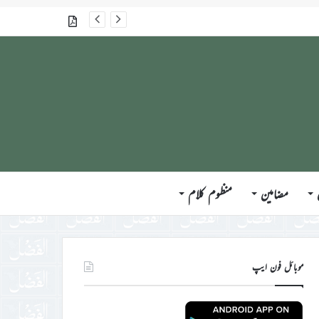
گذشتہ شمارے
مضامین
منظوم کلام
موبائل فون ایپ