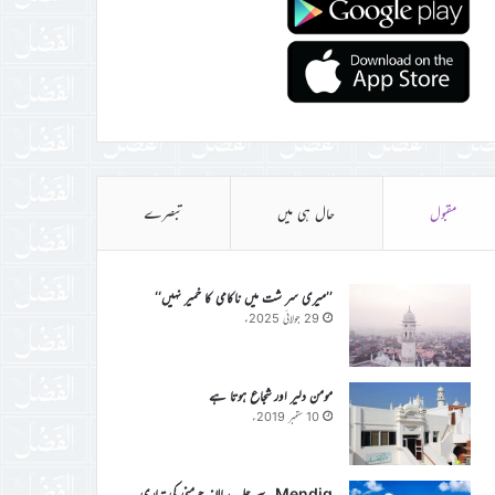
مقبول
حال ہی میں
تبصرے
’’میری سر شت میں ناکامی کا خمیر نہیں‘‘
29 جولائی 2025ء
مومن دلیر اور شجاع ہوتا ہے
10 ستمبر 2019ء
Mendig سے جلسہ سالانہ جرمنی کی تیاری