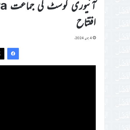
افتتاح
4 جون 2024ء
ook