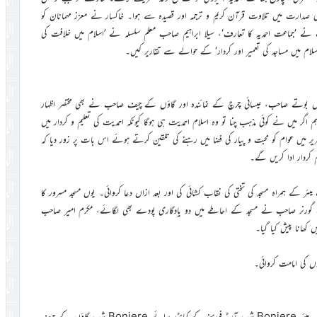
 کی صدارت میں تلاوت قرآن کریم و ترجمہ اور قصیدہ سے ہوا۔ خاکسار نے معزز مہمانان کو
 نے ’جماعت احمدیہ کا تعارف‘، سیلا ابراہیم صاحب معلم سلسلہ نے ’اسلام میں خلافت کی
ام میں مساجد کی تعمیر اور کردار‘ کے حوالے سے تقاریر کیں۔
 امام عبدالرحمان گراں بوتے صاحب، عیسائی چرچ کے نمائندہ اور گاؤں کے چیف صاحب نے بھی مختصر اظہار
گر میں نے کوئی مذہب چنا تو وہ اسلام احمدیت ہی ہوگا کیونکہ احمدیت کی تعلیم و کردار میں
میں عوام کو محبت و پیار کی فضا میں رہنے کی تلقین کرتے ہوئے اس بات پر زور دیا کہ
 کردار ادا کریں گے۔
ر کے ہمراہ مسجد کی تختی کی نقاب کشائی کی اور بعد ازاں دعا کروائی۔ یوں مسجد مسرور کا
نائب گورنر صاحب نے مسجد کے احاطے میں دو یادگاری پودے بھی لگائے، مکرم امیر صاحب
کھانا پیش کیا گیا۔
ں کی امامت کروائی۔
مسجد مسرور کی افتتاحی تقریب میں نائب گورنر Niemene شہر، نائب میئر Boniere شہر، آرمڈ فورسز کے کمانڈر برائے Boniere شہر، گاؤں کے چیف