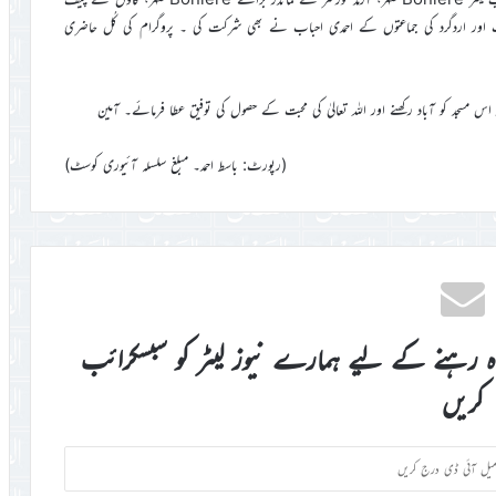
ت کی۔ ۱۸؍دیہات کے ائمہ حضرات اور اردگرد کی جماعتوں کے احمدی احباب نے بھی شرکت کی ۔ پروگرام کی کُل حاضری
 مسجد کو آباد رکھنے اور اللہ تعالیٰ کی محبت کے حصول کی توفیق عطا فرمائے۔ آمین
(رپورٹ: باسط احمد۔ مبلغ سلسلہ آئیوری کوسٹ)
اہ رہنے کے لیے ہمارے نیوز لیٹر کو سبسکرائب
کریں