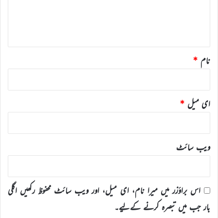
ہ
*
نام
*
ای میل
*
ویب‌ سائٹ
اس براؤزر میں میرا نام، ای میل، اور ویب سائٹ محفوظ رکھیں اگلی
بار جب میں تبصرہ کرنے کےلیے۔