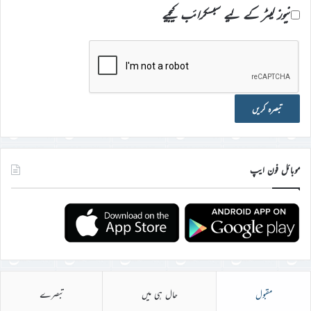
نیوز لیٹر کے لیے سبسکرائب کیجیے
موبائل فون ایپ
مقبول
حال ہی میں
تبصرے