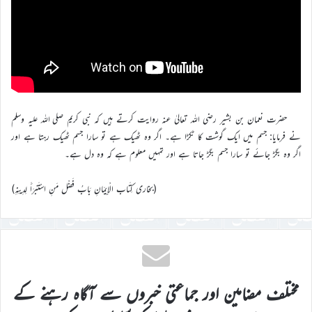
حضرت نعمان بن بشیر رضی اللہ تعالیٰ عنہ روایت کرتے ہیں کہ نبی کریم صلی اللہ علیہ وسلم
نے فرمایا: جسم میں ایک گوشت کا ٹکڑا ہے۔ اگر وہ ٹھیک ہے تو سارا جسم ٹھیک رہتا ہے اور
اگر وہ بگڑ جائے تو سارا جسم بگڑ جاتا ہے اور تمہیں معلوم ہے کہ وہ دل ہے۔
(بخاری كِتَاب الْإِيمَانِ بَابُ فَضْل مَنِ اسْتَبْرَأَ لِدِينِهِ)
مختلف مضامین اور جماعتی خبروں سے آگاہ رہنے کے