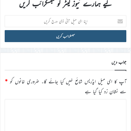
لیے ہمارے نیوز لیٹر کو سبسکرائب کریں
اپنا
ای
میل
آئی
ڈی
درج
کریں
جواب دیں
آپ کا ای میل ایڈریس شائع نہیں کیا جائے گا۔
ضروری خانوں کو
*
سے نشان زد کیا گیا ہے
ت
ب
ص
ر