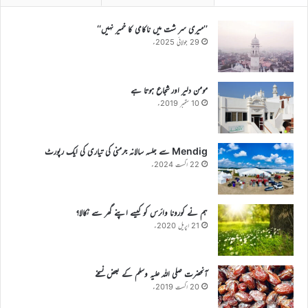
’’میری سر شت میں ناکامی کا خمیر نہیں‘‘
29 جولائی 2025ء
مومن دلیر اور شجاع ہوتا ہے
10 ستمبر 2019ء
Mendig سے جلسہ سالانہ جرمنی کی تیاری کی ایک رپورٹ
22 اگست 2024ء
ہم نے کورونا وائرس کو کیسے اپنے گھر سے نکالا؟
21 اپریل 2020ء
آنحضرت صلی اللہ علیہ وسلم کے بعض نسخے
20 اگست 2019ء