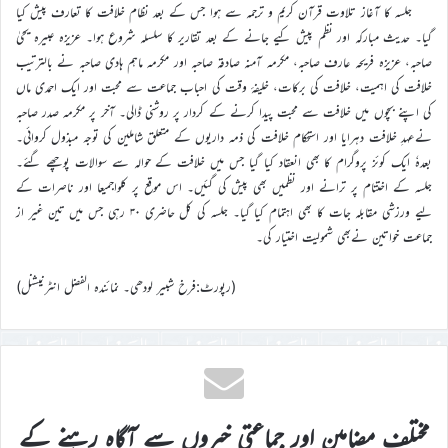
جلسہ کا آغاز تلاوت قرآن کریم و ترجمہ سے ہوا جس کے بعد نظام خلافت کا تعارف پیش کیا
گیا۔ حدیث مبارکہ اور نظم پیش کیے جانے کے بعد تقاریر کا سلسلہ شروع ہوا۔ عزیزہ عبیرہ یحیٰ
صاحبہ، عزیزہ فریحہ عارف صاحبہ، مکرمہ آمنہ صادقہ صاحبہ اور مکرمہ ماہم ہادی صاحبہ نے بالترتیب
خلافت کی اہمیت، خلافت کی برکات، خلیفۂ وقت کی احباب جماعت سے محبت اور ایک احمدی ماں
کی اپنے بچوں میں خلافت سے محبت پیدا کرنے کے کردار پر روشنی ڈالی۔ آخر پر مکرمہ صدر صاحبہ
نےعہدِ خلافت دہرایا اور استحکام خلافت کی ذمہ داریوں کے متعلق شاملین کی توجہ مبذول کروائی۔
بعدہٗ ایک کوئز پروگرام کا بھی انعقاد کیا گیا جس میں خلافت کے حوالہ سے سوالات پوچھے گئے۔
جلسہ کے اختتام پر ترانے اور نظمیں بھی پیش کی گئیں۔ اس موقع پر کلواجمیعا اور ناصرات کے
لیے ورزشی مقابلہ جات کا بھی اہتمام کیا گیا۔ جلسہ کی کل حاضری ۳۰ رہی جس میں تین غیر از
جماعت خواتین نےبھی شمولیت اختیار کی۔
(رپورٹ:فرخ شبیر لودھی۔ نمائندہ الفضل انٹرنیشنل)
مختلف مضامین اور جماعتی خبروں سے آگاہ رہنے کے