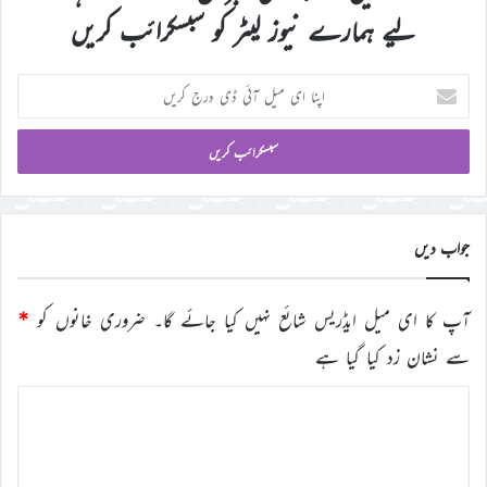
لیے ہمارے نیوز لیٹر کو سبسکرائب کریں
اپنا
ای
میل
آئی
ڈی
درج
کریں
جواب دیں
آپ کا ای میل ایڈریس شائع نہیں کیا جائے گا۔
ضروری خانوں کو
*
سے نشان زد کیا گیا ہے
ت
ب
ص