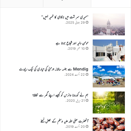
’’میری سر شت میں ناکامی کا خمیر نہیں‘‘
29 جولائی 2025ء
مومن دلیر اور شجاع ہوتا ہے
10 ستمبر 2019ء
Mendig سے جلسہ سالانہ جرمنی کی تیاری کی ایک رپورٹ
22 اگست 2024ء
ہم نے کورونا وائرس کو کیسے اپنے گھر سے نکالا؟
21 اپریل 2020ء
آنحضرت صلی اللہ علیہ وسلم کے بعض نسخے
20 اگست 2019ء