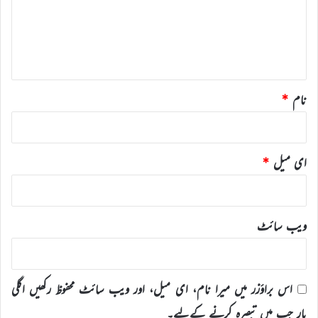
ر
ہ
*
نام
*
ای میل
*
ویب‌ سائٹ
اس براؤزر میں میرا نام، ای میل، اور ویب سائٹ محفوظ رکھیں اگلی
بار جب میں تبصرہ کرنے کےلیے۔