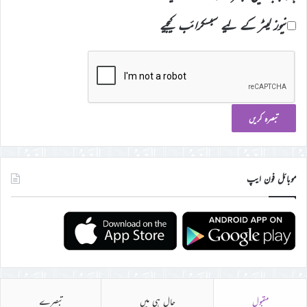
نیوز لیٹر کے لیے سبسکرائب کیجیے
موبائل فون ایپ
مقبول
حال ہی میں
تبصرے