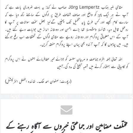
مقامی مئیر جناب Jörg Lempertz صاحب نے کہا: یہ بہت ضروری بات ہے کہ
آپ نے ہر ایک چیز کو واضح اور صاف شفاف طریق پر لوگوں کے سامنے رکھ دیا ہے کہ
سارے کام کیسے اور کس طرح پایہ تکمیل تک پہنچیں گےنیز بعض سخت سوالات پر آپ کا
ردعمل قابل دید، شائستہ وشستہ تھا بڑے احسن اور دوستانہ انداز میں جوابات دیے گئے ہیں۔
آپ کے اس معلوماتی پروگرام اور دوستانہ رویے سے مقامی لوگوں کے تحفظات اب رفع ہوگئے
ہیں۔ میں چاہوں گا کہ آپ آئندہ بھی یہاں اپنے پروگرام منعقد کریں۔
اللہ تعالیٰ جملہ افراد جماعت و مربیان سلسلہ کو جزائے خیر عطافرمائے جنہوں نے اس پروگرام
کو کامیابی سے ہمکنار کرنے میں شعبہ تبلیغ کی مدد کی۔آمین
(رپورٹ: صفوان احمد ملک۔ نمائندہ الفضل انٹرنیشنل)
مختلف مضامین اور جماعتی خبروں سے آگاہ رہنے کے