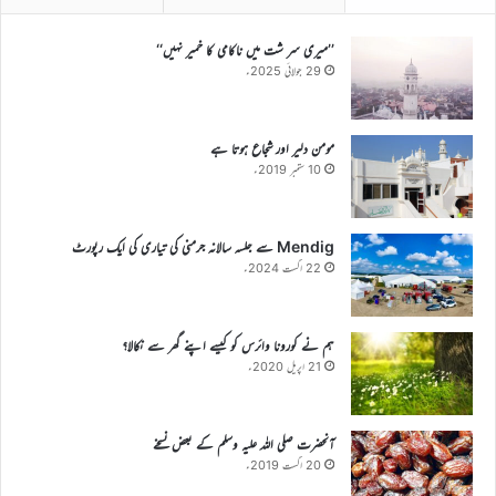
’’میری سر شت میں ناکامی کا خمیر نہیں‘‘
29 جولائی 2025ء
مومن دلیر اور شجاع ہوتا ہے
10 ستمبر 2019ء
Mendig سے جلسہ سالانہ جرمنی کی تیاری کی ایک رپورٹ
22 اگست 2024ء
ہم نے کورونا وائرس کو کیسے اپنے گھر سے نکالا؟
21 اپریل 2020ء
آنحضرت صلی اللہ علیہ وسلم کے بعض نسخے
20 اگست 2019ء