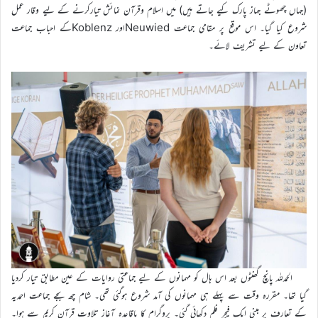
(جہاں چھوٹے جہاز پارک کیے جاتے ہیں) میں اسلام وقرآن نمائش تیارکرنے کے لیے وقار عمل
شروع کیا گیا۔ اس موقع پر مقامی جماعت Neuwiedاور Koblenzکے احباب جماعت
تعاون کے لیے تشریف لائے۔
الحمدللہ پانچ گھنٹوں بعد اس ہال کو مہمانوں کے لیے جماعتی روایات کے عین مطابق تیار کردیا
گیا تھا۔ مقررہ وقت سے پہلے ہی مہمانوں کی آمد شروع ہوگئی تھی۔ شام چھ بجے جماعت احمدیہ
کے تعارف پر مبنی ایک فیچر فلم دکھائی گئی۔ پروگرام کا باقاعدہ آغاز تلاوت قرآن کریم سے ہوا۔