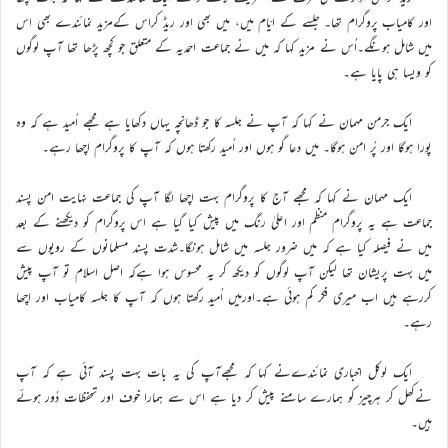
اور کامیاب پروگرام تھا۔ جلسے کے ایّام میں، میں بھی اور ریڈ کراس کےمزید نمائندے بھی اس
میں شامل ہونگے۔اُس نے مزید کہا کہ میں نے جماعت احمدیہ کے متعلق جو کچھ پڑھا تھا آپ لوگوں
کو ویسا ہی پایا ہے۔
ایک جرمن مہمان نے کہا کہ آپ نے جلسہ کا جو ڈھانچہ یہاں دکھایا ہے مجھے اُمید ہے کہ وہ
پورا ہوگا اور پُر امن ہوگا۔ میں دعا گو ہوں اور اُمید رکھتا ہوں کہ آپ کا پروگرام اچھا رہے۔
ایک مہمان نے کہا کہ مجھے آج کا پروگرام بہت اچھا لگا آپ کی جماعت نہایت امن پسند
جماعت ہے یہ پروگرام منظم اور اعلیٰ رنگ میں پیش کیا گیا ہے اس پروگرام کو دیکھنے کے بعد
میں نے فیصلہ کیا ہے کہ میں ضرور جلسہ میں شامل ہونگا۔شدت پسند مسلمانوں کے رویوں سے
میں بہت پریشان تھا لیکن آپ لوگوں کو دیکھ کر یہ محسوس ہوا ہےکہ اصل اسلام تو آپ پیش
کررہے ہیں اب میری فکر کم ہوئی ہے۔اورمیں اُمید رکھتا ہوں کہ آپ کا جلسہ کامیاب اور اچھا
رہے۔
ایک لوکل اخباری نمائندےنے کہا کہ مجھےآپ کی یہ بات بہت پسند آئی ہے کہ آپ
نےکھل کر ہرچیز کو ہمارے سامنے پیش کر دیا ہے اس سے ہمارا خوف اور تحفظات دُور ہوئے
ہیں۔