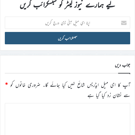
لیے ہمارے نیوز لیٹر کو سبسکرائب کریں
اپنا
ای
میل
آئی
ڈی
درج
کریں
جواب دیں
آپ کا ای میل ایڈریس شائع نہیں کیا جائے گا۔
ضروری خانوں کو
*
سے نشان زد کیا گیا ہے
ت
ب
ص
ر