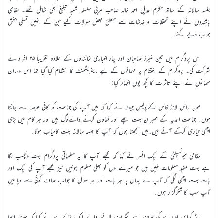
جلسہ سالانہ کے ساتھ مکرم عدیل احمد خالد صاحب مربی سلسلہ شعبہ تبلیغ بھی شامل تھے۔ مقامی
باشندوں نے اپنے تحفظات و خدشات سے متعلق بعض سوالات کیے جن کے انہیں تسلی بخش
جواب دیے گئے۔
اس پروگرام میں تین مئیرز صاحبان اور چار اخباری نمائندوں کے علاوہ تقریباً ۳۵ افراد نے
شرکت کی۔ پروگرام کے اختتام پر مہمانوں کے لیے ریفریشمنٹ کا انتظام کیا گیا تھا اس دوران
مہمانوں نے اپنے تاثرات کا کچھ یوں اظہار کیا:
صوبہ رائن لانڈ فالس کےپولیس چیف نے کہا کہ میں آپ کی جماعت کو کافی عرصہ سے جانتا
ہوں۔ جماعت احمدیہ کے ممبران بہت اچھے اور تعاون کرنے والےلوگ ہیں اور ہر کام میں بڑی
اچھی تیاری کرکے آتے ہیں۔میں سمجھتا ہوں کہ آپ کا جلسہ سالانہ بہت کامیاب ہوگا۔
مقامی میونسپلٹی کے ایک افسر نے کہا کہ مجھے آپ کا یہ معلوماتی پروگرام بہت دلچسپ لگا
ہے بہت مفید معلومات ملیں ہیں جو میرے دل کو بھلی معلوم ہوئیں نیز مجھے آپ کی ایک اور
بات بہت اچھی لگی کہ آپ نے یہاں پر ہر بات اور ہر سوال کا جواب صاف گوئی سے دیا میں
آپ سب کا شکرگزار ہوں۔
ریڈ کراس ادارے کی طرف سے تشریف لانے والے ایک نمائندے نے کہا کہ بہت اچھا