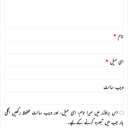
ہ
*
نام
*
ای میل
*
ویب‌ سائٹ
اس براؤزر میں میرا نام، ای میل، اور ویب سائٹ محفوظ رکھیں اگلی
بار جب میں تبصرہ کرنے کےلیے۔