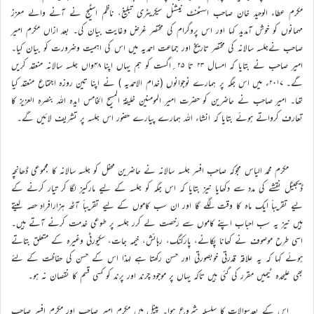
مکرم عطاء الوحید خان صاحب اسسٹنٹ نیشنل سیکریٹری تبلیغ، ناظم اسٹیج نے آنے والے معزز
مہمانوں کو خوش آمدید کہا اور اس پروگرام کی مختصر غرض وغایت بیان کی۔ بعد ازاں مکرم امیر
صاحب نےجلسہ سالانہ کی مختصر تاریخ اور جماعت احمدیہ میں اس کی اہمیت وضرورت کو بیان کیا۔
امیر صاحب نے بتایا کہ امسال ۲۳ تا ۲۵؍اگست کو ہم یہاں اپنا ۴۸واں جلسہ سالانہ منعقد کریں
گے۔ ۲۰۱۷ء میں اس جگہ پر ہمارے نوجوانوں (خدام الاحمدیہ ) نے اپنا تین روزہ اجتماع منعقد کیا
تھا۔ امیر صاحب نے حاضرین کو حضرت امیر المومنین خلیفۃ المسیح الخامس ایدہ اللہ بنصرہ العزیز کا
تعارف کرواتے ہوئے بتایا کہ انشاء اللہ ہمارے پیارے حضور اس جلسہ پر تشریف لائیں گے۔
مکرم محمد الیاس مجوکہ صاحب افسر جلسہ سالانہ نے حاضرین محفل کو جلسہ سالانہ کا مجموعی ڈھانچہ
ڈیجیٹل نقشے کی مدد سے دکھایا نیز بتایا کہ اس جگہ کو جلسہ کے لیے مارکیز لگا کر تیار کرنے کے
لیے تقریباً ایک ماہ کا وقت لگے گا اور ان سب کاموں کے لیے تقریباً آٹھ ہزارافراد حصہ لیتے
ہیں نیز یہ سب احباب اپنے کاموں سے رخصت لے کرر جلسہ پر طوعی خدمت کرنے آتے ہیں۔
اسی طرح موصوف نے کھانا پکانے، پارکنگ، رہائش، خیمہ جات، سکیورٹی وغیرہ کے متعلق بتاتے
ہوئے کہا کہ یہ علاقہ قدرتی خوبصورتی اور حسن رکھتا ہے لہذا اس کے حسن کی حفاظت کے لئے
بھی علیحدہ ٹیمیں مقرر کی گئی ہیں تاکہ یہاں پر موجود چرند اور پرند کو کسی قسم کا نقصان نہ ہو۔
اس کے بعدسوالات کا سلسلہ شروع ہوا۔ پینل میں مکرم امیر صاحب اور مکرم افسر صاحب