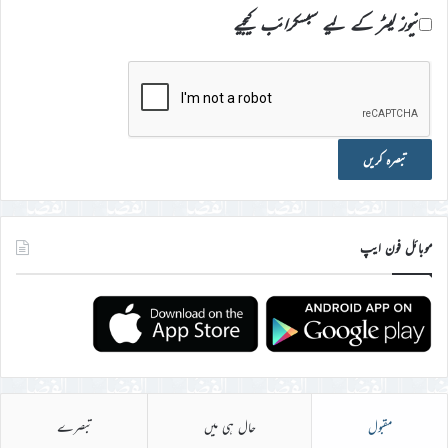
نیوز لیٹر کے لیے سبسکرائب کیجیے
موبائل فون ایپ
مقبول
حال ہی میں
تبصرے