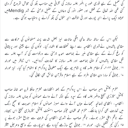
کی تعمیل کے لیے فوری طور پر افسر جلسہ سالانہ کی نگرانی میں مناسب جگہ کی تلاش شروع کر دی
گئی تھی اللہ تعالیٰ کے فضل اور حضور انور کی دعاؤں کے طفیل جرمنی کے شہر Mendigمیں
موجود ایک پرانے ائیر پورٹ اور فی الوقت ائیر سکول کی جگہ کرائے پر دستیاب ہوگئی ہے۔
لیکن اس کے ساتھ ساتھ عالمی جنگی حالات نیز بعض شدت پسند مسلمانوں کی حرکات سے
مقامی باشندوں نےشہری انتظامیہ سے اپنے تحفظات کا اظہار کیا۔ لوگوں کی بے چینی اور پریشانی
کو رفع کرنے کے لیے مقامی مئیر نے جماعت احمدیہ جرمنی سے درخواست کی کہ آپ جلسہ سے
قبل مقامی باشندوں کو اپنی جماعت اور جلسہ سالانہ کا تعارف کروائیں۔ اس تناظر میں مورخہ
۱۶؍جولائی ۲۰۲۴ء کو مقامِ جلسہ گاہ پر شام چھ بجے ایک معلوماتی پروگرام کا اہتمام کیا گیا۔ نیز مورخہ
۱۷؍جولائی کو سارا دن مقامی افراد کے لیے اسلام وقرآن نمائش بھی لگائی گئی۔
مکرم نیشنل امیر صاحب نے اس پروگرام کے جملہ انتظامات محترم حافظ فرید احمد خالدؔ صاحب
نیشنل سیکرٹری تبلیغ وافسر جلسہ گاہ کے سپرد کیے تاکہ آنے والے مہمانوں کو جہاں جلسہ سالانہ کی
انتظامیہ، انتظامی ڈھانچہ سمجھائے وہاں آنے والے معزز مہمانوں کو اسلام احمدیت کا صحیح رنگ
میں تعارف بھی کرایا جاسکے۔ مکرم محمد لقمان مجوکہ صاحب اسسٹنٹ نیشنل سیکریٹری تبلیغ اس سیمینار
کے ناظم اعلیٰ مقرر ہوئے۔ ناظم صاحب نے شہری انتظامیہ کی طرف سے تاریخ مقرر ہونے پر
۲۵ رکنی ٹیم تشکیل دی۔ مورخہ ۱۶؍جولائی صبح ساڑھے گیارہ بجے ائیرپورٹ کے وسیع وعریض ہینگر