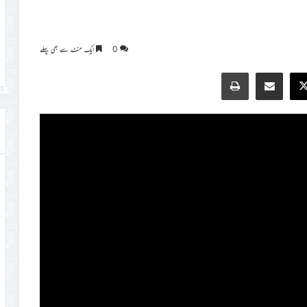
0
ایک منٹ سے بھی پہلے
Print
Share via Email
Faceb
X