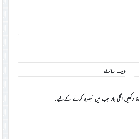
ویب‌ سائٹ
وظ رکھیں اگلی بار جب میں تبصرہ کرنے کےلیے۔