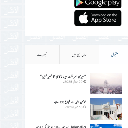
مقبول
حال ہی میں
تبصرے
’’میری سر شت میں ناکامی کا خمیر نہیں‘‘
29 جولائی 2025ء
مومن دلیر اور شجاع ہوتا ہے
10 ستمبر 2019ء
Mendig سے جلسہ سالانہ جرمنی کی تیاری