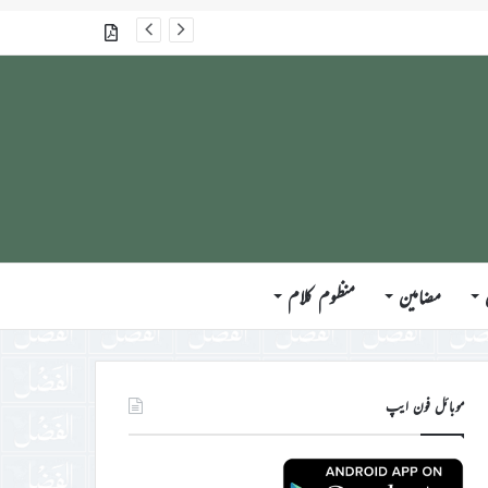
گذشتہ شمارے
مضامین
منظوم کلام
موبائل فون ایپ