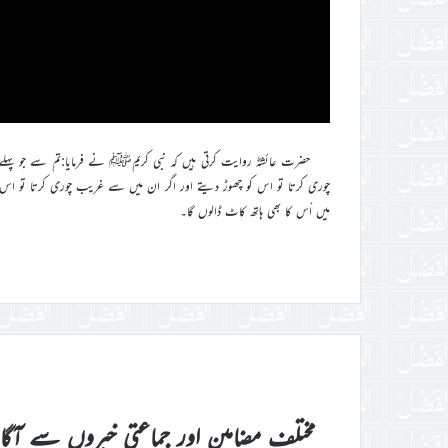
حضرت عائشہؓ روایت کرتی ہیں کہ نبی کریمﷺ نے فرمایا:تم سے جو پہل
چوری کرتا تو اس کو چھوڑ دیتے اور اگر ان میں سے غریب چوری کرتا تو اس
میں اُس کا بھی ہاتھ کاٹ ڈالوں گا۔
مختلف مضامین اور جماعتی خبروں سے آگ