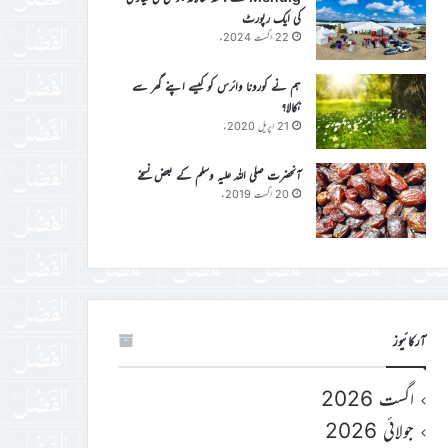
کی ایک رپورٹ
22 اگست 2024ء
ہم نے کورونا وائرس کو کیسے اپنے گھر سے
نکالا؟
21 اپریل 2020ء
آنحضرت صلی اللہ علیہ وسلم کے بعض نسخے
20 اگست 2019ء
آرکائیوز
اگست 2026
جولائی 2026