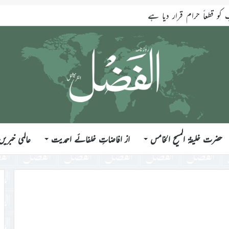
قطعاً حرام قرار دیا ہے
حضرت خلیفۃ المسیح الخامس
از افاضاتِ خلفائے احمدیت
عالمی خبریں