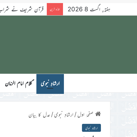
ہفتہ, اگست 8 2026
قرآن شریف نے شراب کو 
تازہ ترین
ارشادِ نبوی
ؑکلام امام الزمان
صفحۂ اول
/
ارشادِ نبوی
/
عدل کا بیان
ارشادِ نبوی