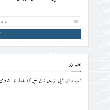
اپنا
ای
میل
آئی
ڈی
درج
کریں
جواب دیں
آپ کا ای میل ایڈریس شائع نہیں کیا جائے گا۔
ضروری 
ت
ب
ص