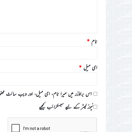
ر
ہ
*
نام
*
ای میل
*
اس براؤزر میں میرا نام، ای میل، اور ویب سائٹ محف
نیوز لیٹر کے لیے سبسکرائب کیجیے