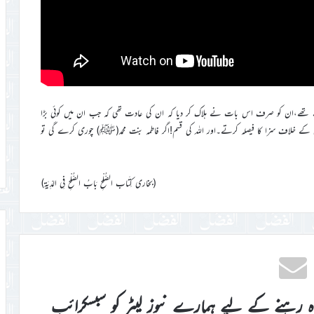
ے تھے،ان کو صرف اس بات نے ہلاک کر دیا کہ ان کی عادت تھی کہ جب ان میں کوئی بڑا
 کے خلاف سزا کا فیصلہ کرتے۔اور اللہ کی قسم!اگر فاطمہ بنت محمد(ﷺ) چوری کرے گی تو
(بخاری كِتَاب الصُّلْحِ بَابُ الصُّلْحِ فِي الدِّيَةِ)
اہ رہنے کے لیے ہمارے نیوز لیٹر کو سبسکرائب