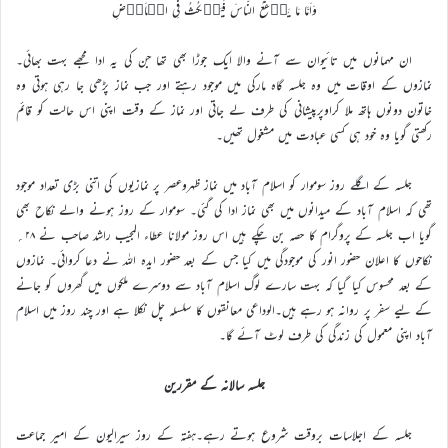
وَاَمَّا مَا یَنۡفَعُ النَّاسَ فَیَمۡکُثُ فِی الۡاَرۡضِ
ان مہمانوں میں تائیوان سے آنے والا ایک جوڑا بھی تھا جن کی یہ ادا مجھے بہت بھائی۔
نمازوں کے اوقات میں وہ جلسہ گاہ مارکی میں موجود رہتے اور جب نماز پڑھی جا رہی ہوتی وہ
خاتون دونوں ہاتھ ملا کراوپرپیشانی کی طرف لے جاتی اور نماز کے وقت اپنی اس حالت کو قائم
رکھتی گویا وہ خود ہی کسی عبادت میں مشغول تھیں۔
جلسہ کے اگلے روز سوموار کو اسلام آباد میں نماز ظہروعصر پر نمازیوں کی اتنی بڑی تعداد موجود
تھی کہ اسلام آباد کے میدانوں میں بھی نماز ادا کی گئی۔ سوموار کے روز ہونے والے نکاح بھی
گویا اب جلسہ کے پروگرام کا حصہ بن چکے ہیں اس روز مولانا عطاء المجیب راشد صاحب نے ۲۸؍
نکاحوں کا اعلان حضور انور کی موجودگی میں کیا جس کے بعد حضور ایدہ اللہ نے دعا کروائی۔ نمازوں
کے بعد محسوس کیا گیا کہ بہت سارے لوگ اسلام آباد سے دوسرے ملکوں میں گھروں کو جانے
کے لیے سفر پر روانہ ہو رہے ہیں۔الوداعی معانقوں کا سلسلہ چل نکلا ہے اور چند روز میں اسلام
آباد اپنی معمول کی زندگی کی طرف لوٹ آئے گا۔
جلسہ سالانہ کے مقررین
جلسہ کے اجلاسات بروقت شروع ہوتے رہے۔ہفتہ کے روز سیرالیون کے امیر جماعت