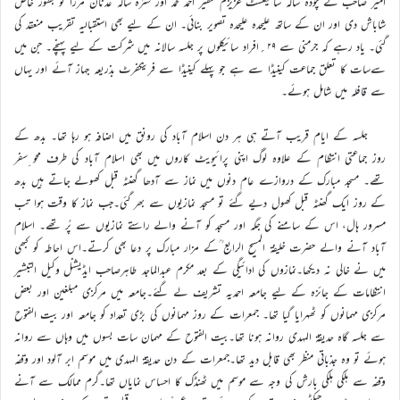
امیر صاحب نے چودہ سالہ سائیکلسٹ عزیزم سفیر احمد محمد اور سترہ سالہ عدنان مرزا کو بطور خاص
شاباش دی اور ان کے ساتھ علیحدہ علیحدہ تصویر بنائی۔ ان کے لیے بھی استقبالیہ تقریب منعقد کی
گئی۔ یاد رہے کہ جرمنی سے ۲۹؍افراد سائیکلوں پر جلسہ سالانہ میں شرکت کے لیے پہنچے۔ جن میں
سےسات کا تعلق جماعت کینیڈا سے ہے جو پہلے کینیڈا سے فرینکفرٹ بذریعہ جہاز آئے اور یہاں
سے قافلہ میں شامل ہوئے۔
جلسہ کے ایام قریب آتے ہی ہر دن اسلام آباد کی رونق میں اضافہ ہو رہا تھا۔ بدھ کے
روز جماعتی انتظام کے علاوہ لوگ اپنی پرائیویٹ کاروں میں بھی اسلام آباد کی طرف محو ِسفر
تھے۔ مسجد مبارک کے دروازے عام دنوں میں نماز سے آدھا گھنٹہ قبل کھولے جاتے ہیں بدھ
کے روز ایک گھنٹہ قبل کھول دیے گئے تو مسجد نمازیوں سے بھر گئی۔جب نماز کا وقت ہوا تب
مسرور ہال، اس کے سامنے کی جگہ اور مسجد کو آنے والے راستے نمازیوں سے پُر تھے۔ اسلام
آباد آنے والے حضرت خلیفۃ المسیح الرابع ؒکے مزار مبارک پر دعا بھی کرتے۔اس احاطہ کو کبھی
میں نے خالی نہ دیکھا۔نمازوں کی ادائیگی کے بعد مکرم عبدالماجد طاہرصاحب ایڈیشنل وکیل التبشیر
انتظامات کے جائزہ کے لیے جامعہ احمدیہ تشریف لے گئے۔جامعہ میں مرکزی مبلغین اور بعض
مرکزی مہمانوں کو ٹھہرایا گیا تھا۔ جمعرات کے روز مہمانوں کی بڑی تعداد کو جامعہ اور بیت الفتوح
سے جلسہ گاہ حدیقۃ المہدی روانہ ہونا تھا۔بیت الفتوح کے مہمان سات بسوں میں وہاں سے روانہ
ہوئے تو وہ جذباتی منظر بھی قابل دید تھا۔جمعرات کے دن حدیقۃ المہدی میں موسم ابر آلود اور وقفہ
وقفہ سے ہلکی ہلکی بارش کی وجہ سے موسم میں ٹھنڈک کا احساس نمایاں تھا۔گرم ممالک سے آنے