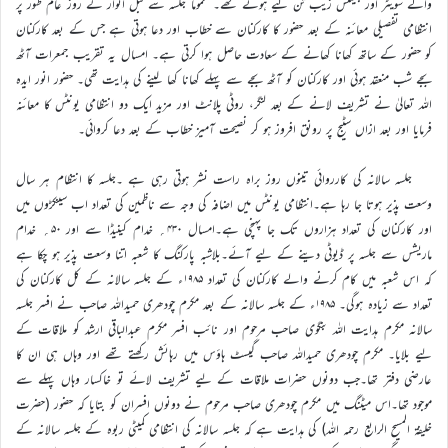
والے سویٹر اور جیکٹس زیب تن کیے ہوئے تھے۔ عموماً جلسہ سے قبل اتوار کے روز عام طور پر
انتظامی تفصیلی معائنہ کے بعد حضور کا کارکنان سے خطاب اور دعا ہوتی ہے جس کے بعد کارکنان
کو حضور کے ساتھ کھانا کھانے کے سعادت حاصل ہوا کرتی ہے۔ امسال یہ تقریب جمعرات آٹھ
بجے شب منعقد ہوئی اور کارکنان کو آٹھ بجے سے پہلے کھانا کھا لینے کی ہدایت تھی۔ حضور انور ایدہ
اللہ تعالیٰ نے تشریف لانے کے بعد لنگر، روٹی پلانٹ اور مزید ایک دو انتظامی یونٹس کا معائنہ
فرمایا اور بعد ازاں سٹیج پر رونق افروز ہو کر نصیحت آمیز خطاب کے بعد دعا کروائی۔
جلسہ سالانہ کی کارروائی تینوں روز براہ راست نشر ہوتی رہی ہے ۔جلسہ کا انتظام ہر سال
وسعت پذیر ہوتا جا رہا ہے۔انتظامی یونٹس میں اضافہ کی وجہ سے ناظمین کی تعداد اب سینکڑوں میں
اور کارکنان کی تعداد ہزاروں تک جا پہنچی ہے۔امسال ۴۳۰؍ خدام کینیڈا سے اور ۵۰؍ خدام
ماریشس سے جلسہ پر ڈیوٹی دینے کے لیے آئے۔بلاشبہ پارکنگ کا شعبہ اتنا وسعت پذیر ہو چکا ہے
کہ اس شعبہ میں کام کرنے والے کارکنان کی تعداد ۱۹۸۵ء کے جلسہ سالانہ کے کل کارکنان کی
تعداد سے زیادہ ہوگی۔ ۱۹۸۵ء کے جلسہ سالانہ کے بعد مکرم چودھری حمیداللہ صاحب نے افسر جلسہ
سالانہ مکرم ہدایت اللہ بنگوی صاحب مرحوم اور نائب افسر مکرم عبدالباقی ارشد کو ملاقات کے
لیے بلایا۔ مکرم چودھری حمیداللہ صاحب گیسٹ ہاؤس میں رہائش رکھتے تھے اور وہاں ہی ان کا
عارضی دفتر تھا۔جب دونوں حضرات ملاقات کے لیے تشریف لائے تو خاکسار وہاں پہلے سے
موجود تھا۔اس میٹنگ میں مکرم چودھری صاحب مرحوم نے دونوں افسران کو بتایا کہ حضور (حضرت
خلیفۃ المسیح الرابع رحمہ اللہ) کی ہدایت ہے کہ جلسہ سالانہ کی انتظامی کمیٹی ربوہ کے جلسہ سالانہ کے