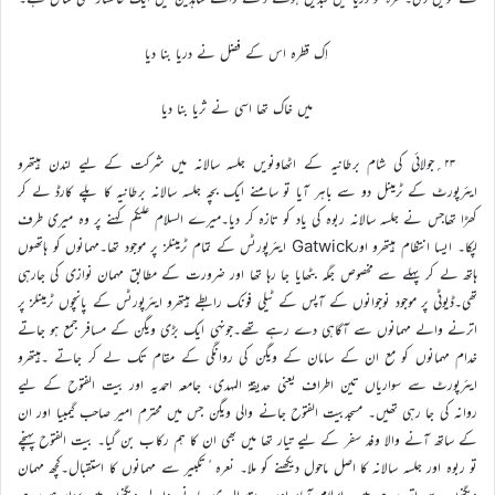
اِک قطرہ اس کے فضل نے دریا بنا دیا
میں خاک تھا اسی نے ثریا بنا دیا
۲۳؍جولائی کی شام برطانیہ کے اٹھاونویں جلسہ سالانہ میں شرکت کے لیے لندن ہیتھرو
ایئرپورٹ کے ٹرمینل دو سے باہر آیا تو سامنے ایک بچہ جلسہ سالانہ برطانیہ کا پلے کارڈ لے کر
کھڑا تھاجس نے جلسہ سالانہ ربوہ کی یاد کو تازہ کر دیا۔میرے السلام علیکم کہنے پر وہ میری طرف
لپکا۔ ایسا انتظام ہیتھرو اورGatwick ایئرپورٹس کے تمام ٹرمینلز پر موجود تھا۔مہمانوں کو ہاتھوں
ہاتھ لے کر پہلے سے مخصوص جگہ بٹھایا جا رہا تھا اور ضرورت کے مطابق مہمان نوازی کی جارہی
تھی۔ڈیوٹی پر موجود نوجوانوں کے آپس کے ٹیلی فونک رابطے ہیتھرو ایئرپورٹس کے پانچوں ٹرمینلز پر
اترنے والے مہمانوں سے آگاہی دے رہے تھے۔جونہی ایک بڑی ویگن کے مسافر جمع ہو جاتے
خدام مہمانوں کو مع ان کے سامان کے ویگن کی روانگی کے مقام تک لے کر جاتے ۔ہیتھرو
ایئرپورٹ سے سواریاں تین اطراف یعنی حدیقۃ المہدی، جامعہ احمدیہ اور بیت الفتوح کے لیے
روانہ کی جا رہی تھیں۔ مسجدبیت الفتوح جانے والی ویگن جس میں محترم امیر صاحب گیمبیا اور ان
کے ساتھ آنے والا وفد سفر کے لیے تیار تھا میں بھی ان کا ہم رکاب بن گیا۔ بیت الفتوح پہنچے
تو ربوہ اور جلسہ سالانہ کا اصل ماحول دیکھنے کو ملا۔ نعرہ ٔتکبیر سے مہمانوں کا استقبال۔کچھ مہمان
ویگنوں سے اتر رہے ہیں، اسلام آباد اور حدیقۃ المہدی جانے والے ویگنوں میں سوار ہو رہے