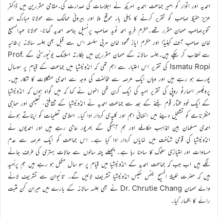
احمدیہ اور اتوار کو امیر جماعت احمدیہ امریکہ نے اجلاسات کی صدارت کی۔مقامی مقررین میں ڈاکٹر
عزیز حفیظ صاحب کو تقریر کرنے کا پہلی بار موقع ملا اور بیرونی ممالک سے مولانا مبارک احمد
تنویرصاحب مہمان مقرر تھے۔مکرم فرید احمد نوید صاحب پرنسپل جامعہ احمدیہ گھانا، مولانا عبدالسمیع
خان صاحب آف کینیڈا اور مکرم ایاز محمود خان مربی سلسلہ اس سے قبل بھی جلسہ سالانہ برطانیہ
سے خطاب کر چکے ہیں۔جلسہ سالانہ کے مہمان مقررین میں جکارتہ اسلامک یونیورسٹی کے Prof.
Ismatu Ropi کی تقریر اس اعتبار سے اہم تھی کہ انڈونیشیا میں جماعت کے قیام پر سوسال
پورے ہو رہے ہیں اور وہاں ایک عرصہ سے مخالفت کی وجہ سے احمدی مشکلات کا شکار ہیں۔
پروفیسر اسمارٹو روپی کی تقریر امید کی ایک کرن تھی انہوں نے کہا کہ میں گواہ ہوں کہ انڈونیشیا
کے ایک خود مختار قوم بننے کے بعد سے جماعت احمدیہ نے انڈونیشیا کے ثقافتی، تعلیمی اور سماجی
منظرنامے کو تشکیل دینے میں انتہائی اہم اور کلیدی کردار ادا کیا۔ اسلامی تعلیمات کو اپناتے ہوئے
احمدی مسلمان بین المذاہب مکالمے اور ہم آہنگی کے بھرپور حامی رہے ہیں اور احمدیوں نے
انڈونیشیا کی قومی شناخت میں نمایاں کردار ادا کیا ہے۔ اس جماعت کو ایک عرصہ سے عدم
مساوات اور امتیازی سلوک کا سامنا رہا ہے۔ پچھلے چند سالوں سے حالات بہتری کی طرف جانے
لگے ہیں اب جب کہ جماعت احمدیہ کے انڈونیشیا میں قیام پر سو سال مکمل ہو رہے ہیں ہم پراُمید
ہیں کہ حضرت خلیفۃ المسیح بنفس نفیس انڈونیشیا تشریف لائیں گے۔ تائیوان سے تشریف لانے
والے مہمان Dr. Chrutie Chang نے بھی جلسہ سالانہ کے بارے میں حیران کن مثبت
رائے کا اظہار کیا۔