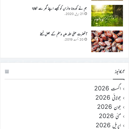
ہم نے کورونا وائرس کو کیسے اپنے گھر سے نکالا؟
21 اپریل 2020ء
آنحضرت صلی اللہ علیہ وسلم کے بعض نسخے
20 اگست 2019ء
آرکائیوز
اگست 2026
جولائی 2026
جون 2026
مئی 2026
اپریل 2026