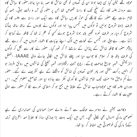
موجود تھے لیکن کیا ہی اچھا ہوتا ان کی تصاویر کو بھی نمائش کا حصہ بنا دیا جاتا۔حضور کا رہائش گاہ
سے مردانہ جلسہ گاہ کے سٹیج تک کا راستہ مخصوص تھا جس پر حضور کی آمد و رفت ہوتی۔ جمعہ کی
شام سات بجے حضور کے قافلے کی موٹر کاریں رہائش گاہ سے ایک اور راستہ سے جلسہ گاہ کی
طرف بڑھنا شروع ہوئیں تو لوگوں میں تجسس پیدا ہوا اور لوگوں نے کاروں کے ساتھ ساتھ بھاگنا
شروع کر دیا۔ہر طرف نعرہ تکبیر بلند ہونا شروع ہوئے کسی کو علم نہ تھا کہ قافلہ نے کہاںجا کر
رکنا ہے۔ بےتابی اور تجسس کے لمحات میں لوگ اپنے جذبات کا اظہار نعروں میں کر رہے تھے
بالآخر حضور کا قافلہ نمائش کے پنڈال کے سامنے آ کر ٹھہر گیا۔ حضور نے کار سے نکل کر لوگوں
کی طرف ہاتھ ہلا کر سلام کا جواب دیا اور پہلے نمائش میں لگائی جانے والی IAAAE، الفضل
انٹرنیشنل، شعبہ تاریخ جماعت یوکے، ریویو آف ریلیجنزاور شعبہ تبلیغ کی نمانشوں میں رونق افروز ہو
کر انہیں برکت بخشی اور پھر مخزن تصاویر کی نمائش کو دیکھنے کے لیے تشریف لے گئے۔ حضور
نے کم وبیش ۴۵ منٹ تک تمام نمائشوں کا گہری نظر سے جائزہ لیا اور تفاصیل معلوم کیں۔ اس
دوران جلسہ گاہ میں موجوداحباب نمائش کے علاقہ میں جمع ہو کر اسلامی نعرے لگا کر حضور سے اپنی
عقیدت کا اظہار کرتے رہے۔
وکالت تبشیر نے دوسرے ممالک سے آنے والے معزز مہمانان کی مہمانداری کے لیے
خصوصی مارکی امسال بھی لگائی تھی۔ جس میں ایک بہت بڑا جہازی سائز کا بینر( معہ انگریزی ترجمہ
کے) مارکی کی خوبصورتی میں اضافہ کر رہا تھا۔