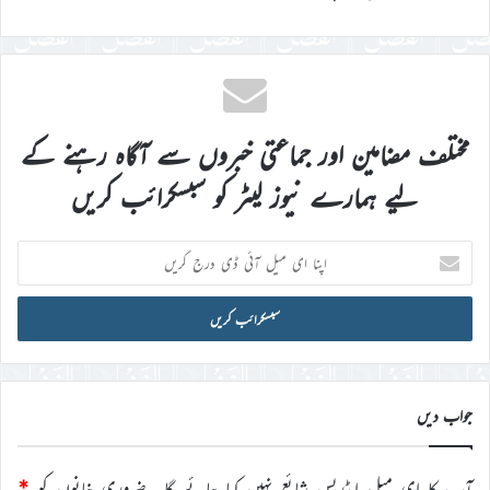
مختلف مضامین اور جماعتی خبروں سے آگاہ رہنے کے
لیے ہمارے نیوز لیٹر کو سبسکرائب کریں
اپنا
ای
میل
آئی
ڈی
درج
کریں
جواب دیں
آپ کا ای میل ایڈریس شائع نہیں کیا جائے گا۔
ضروری خانوں کو
*