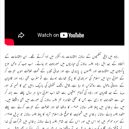
ربوہ میں ذیلی تنظیموں کے سالانہ اجتماعات ماہ اکتوبر میں ہوا کرتے تھے۔ ان اجتماعات کے
انعقاد کے بعد اہل ربوہ جلسہ سالانہ کی تیاریوں میں مصروف ہو جاتے۔ اب جب کہ وطن عزیز
پاکستان میں اجتماعات اور جلسوں پر پابندی ہے اور خدائی تقدیر کے تحت خلافت احمدیہ ہجرت کر
کے مغربی دنیا میں اسلام کی سربلندی کا پرچم تھامے ہوئے ہے تو مغرب بھی ربوہ اور قادیان
کے روحانی ماحول سے روشناس ہو رہا ہے۔قابل رشک تقویٰ کی باریک راہیں جن کا خمیر مکہ اور
مدینہ کے بعد قادیان اور ربوہ کی گمنام بستیوں سے اٹھا اب مغربی دنیا ہر سال پہلے سے بڑھ کر
ان سے متعارف ہو رہی ہے جس کا عملی مظاہرہ ہم جلسہ سالانہ کی صورت میں بھی دیکھتے ہیں۔
میں نے برطانیہ میں پہلا جلسہ سالانہ ۱۹۷۳ء کا دیکھا تھا اور خلافت کے ہجرت کرنے سے پہلے
متعدد جلسہ ہائے سالانہ برطانیہ میں شمولیت کا موقع ملا۔اسلام آباد کا پہلا جلسہ سالانہ جو اپریل ۱۹۸۵ء
کے سرد موسم میں ہوا اس میں اور اس کے بعد تمام جلسہ ہائے سالانہ برطانیہ میں شرکت کی خدا
نے توفیق دی۔قطرہ کو دریا میں تبدیل ہوتے دیکھنے والے شاہدین میں ایک خاکسار بھی شامل ہے۔