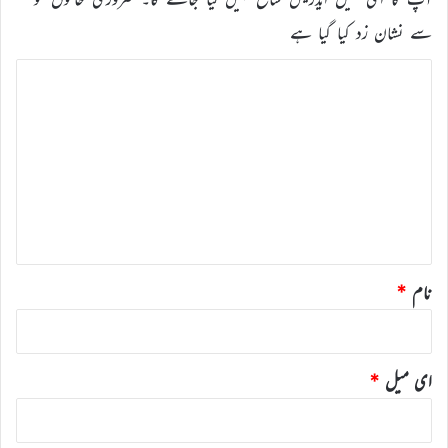
سے نشان زد کیا گیا ہے
ت
ب
ص
ر
ہ
*
نام
*
ای میل
*