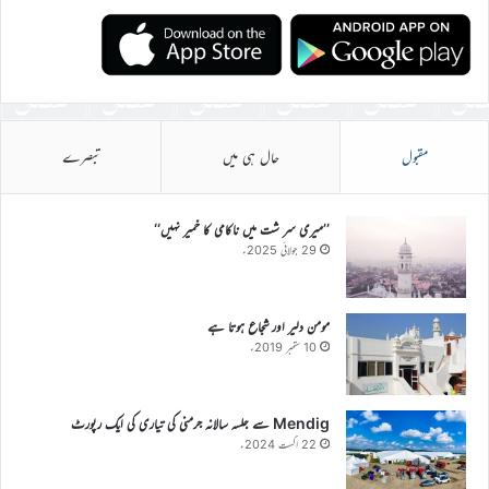
مقبول
حال ہی میں
تبصرے
’’میری سر شت میں ناکامی کا خمیر نہیں‘‘
29 جولائی 2025ء
مومن دلیر اور شجاع ہوتا ہے
10 ستمبر 2019ء
Mendig سے جلسہ سالانہ جرمنی کی تیاری کی ایک رپورٹ
22 اگست 2024ء