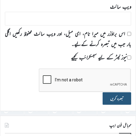
ویب‌ سائٹ
اس براؤزر میں میرا نام، ای میل، اور ویب سائٹ محفوظ رکھیں اگلی
بار جب میں تبصرہ کرنے کےلیے۔
نیوز لیٹر کے لیے سبسکرائب کیجیے
موبائل فون ایپ