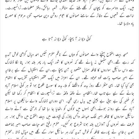
ہیں۔ ایک دوسرے کو پہچان کر گلے ملنے کے مناظر۔ شعبہ رہائش۔دفتر معلومات۔ٹرانسپورٹ۔
امانت کے شعبوں کے دفاتر کے سامنے مہمانوں کا ہجوم روشن دین صاحب تنویر مرحوم کا مصرع
یاد دلارہا تھا۔
کوئی دیوانہ آ پہنچا، کوئی دیوانہ آتا ہے
مسجد بیت الفتوح پہنچنے والے مہمانوں کو وہاں کے ناظم مکرم نفیس احمد دیال گڑھی خوش آمدید
کہہ رہے تھے۔ابھی سنبھل نہ پائے تھے کہ نعروں کا شور ایک بار پھر بلند ہوا۔ پتا لگا ڈنمارک
سے دس سائیکل سواروں کا قافلہ منزل مقصود پر آن پہنچا ہے۔ان کے استقبال کے لیے برطانیہ
کے امیر صاحب بذات خود موجود تھے۔ ان کے اعزاز میں ایک مختصر استقبالیہ تقریب کا اہتمام
بھی کیا گیا تھا۔ یہی منظر اگلے روز بدھ کو دیکھنے کو ملا۔بدھ کا سورج طلوع ہوا تو ہر کوئی اسلام آباد
جانے کے لیے بےتاب تھا۔انتظامیہ نے وقفہ وقفہ سے ٹرانسپورٹ کا انتظام کر رکھا تھا لیکن
جم غفیر کی بے تابی بے چینی میں بدل رہی تھی۔ اسی دوران ڈنمارک والے سائیکلوں پر اسلام
آباد کے لیے روانہ ہوئے۔ابھی بسوں میں لوگوں کو بٹھایا جا رہا تھا کہ جرمنی سے آنے والے
سائیکل سواروں کا قافلہ امیر مُلک عبداللہ واگس ہاؤزر کی قیادت میں بیت الفتوح میں داخل ہوا۔ ہر
طرف سے نعروں کی آوازیں بلند ہونا شروع ہو گئیں۔ مکرم رفیق احمد حیات صاحب امیر جماعت
احمدیہ برطانیہ نے پورے قافلہ کو خوش آمدید کہا۔ہر سائیکل سوار کے گلے میں میڈل ڈالا ۔محترم