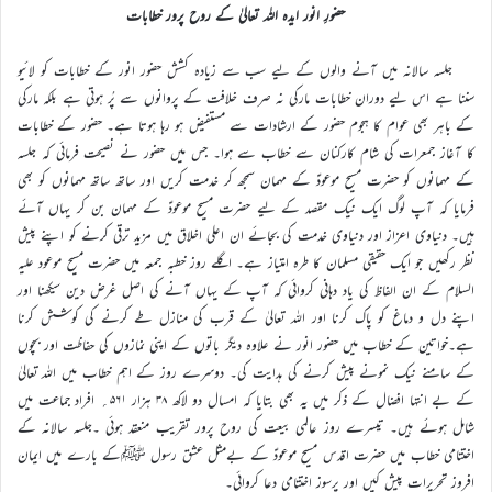
حضورِ انور ایدہ اللہ تعالیٰ کے روح پرور خطابات
جلسہ سالانہ میں آنے والوں کے لیے سب سے زیادہ کشش حضور انور کے خطابات کو لائیو
سننا ہے اس لیے دوران خطابات مارکی نہ صرف خلافت کے پروانوں سے پُر ہوتی ہے بلکہ مارکی
کے باہر بھی عوام کا ہجوم حضور کے ارشادات سے مستفیض ہو رہا ہوتا ہے۔ حضور کے خطابات
کا آغاز جمعرات کی شام کارکنان سے خطاب سے ہوا۔ جس میں حضور نے نصیحت فرمائی کہ جلسہ
کے مہمانوں کو حضرت مسیح موعودؑ کے مہمان سمجھ کر خدمت کریں اور ساتھ ساتھ مہمانوں کو بھی
فرمایا کہ آپ لوگ ایک نیک مقصد کے لیے حضرت مسیح موعودؑ کے مہمان بن کر یہاں آئے
ہیں۔ دنیاوی اعزاز اور دنیاوی خدمت کی بجائے ان اعلی اخلاق میں مزید ترقی کرنے کو اپنے پیش
نظر رکھیں جو ایک حقیقی مسلمان کا طرہ امتیاز ہے۔ اگلے روز خطبہ جمعہ میں حضرت مسیح موعود علیہ
السلام کے ان الفاظ کی یاد دہانی کروائی کہ آپ کے یہاں آنے کی اصل غرض دین سیکھنا اور
اپنے دل و دماغ کو پاک کرنا اور اللہ تعالیٰ کے قرب کی منازل طے کرنے کی کوشش کرنا
ہے۔خواتین کے خطاب میں حضور انور نے علاوہ دیگر باتوں کے اپنی نمازوں کی حفاظت اور بچوں
کے سامنے نیک نمونے پیش کرنے کی ہدایت کی۔ دوسرے روز کے اہم خطاب میں اللہ تعالیٰ
کے بے انتہا افضال کے ذکر میں یہ بھی بتایا کہ امسال دو لاکھ ۳۸ ہزار ۵۶۱؍ افراد جماعت میں
شامل ہوئے ہیں۔ تیسرے روز عالمی بیعت کی روح پرور تقریب منعقد ہوئی ۔جلسہ سالانہ کے
اختتامی خطاب میں حضرت اقدس مسیح موعودؑ کے بےمثل عشق رسول ﷺکے بارے میں ایمان
افروز تحریرات پیش کیں اور پرسوز اختتامی دعا کروائی۔