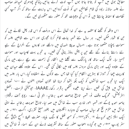
مطابق ہوگی میں آپ کو بتاتا جاتا ہوں آپ نوٹ کرتے جائیں۔چنانچہ چودھری حمیداللہ صاحب
نے جلسہ سالانہ ربوہ کی تمام نظامتیں ان کو نوٹ کروائیں اس ہدایت کے ساتھ کہ اگر آپ کسی
نظامت کا اضافہ چاہتے ہیں تو اس کی وجوہات لکھ کر حضور سے منظوری لیں گے۔
اس واقعہ کو لکھنے کا مقصد یہ ہے کہ خدا تعالیٰ نے اس درخت کو اس قدر پھل لگائے ہیں کہ
جن کا شمار ممکن نہیں۔ ہر سال نئے شعبہ جات قائم کرنا مجبوری اور اس سے شاملین جلسہ کو
سہولت پہنچانا مقصود ہوتا ہے۔ امسال حدیقۃ المہدی میں داخلے اور کاروں کے اخراج کے لیے
نئے راستے بنائے گئے تھے جن پر میٹل روڈز بنائی گئی تھیں۔ یہ تجربہ بہت کامیاب اور سہولت
آمیز رہا۔ لوگ ایک ساتھ کار پارکنگ سے نکلنے میں انتظار کی زحمت سے بچے رہے۔مین مارکی
کے علاوہ ایک اور بڑی مارکی مردانہ جلسہ گاہ میں لگائی گئی تھی۔ اس کے علاوہ کھلے میدان میں
کارپٹ بچھا کر آواز کا بہترین انتظام کیا گیا تھا جس سے لوگوں نے استفادہ کیا۔اس بار جلسہ میں
ایک نیا تجربہ سب نمائشوں کو ایک جگہ اکٹھا کر دینا تھا مخزن تصاویر جنہوں نے ۱۷۰۰ تصاویر
نمائش میں پیش کی تھیں ،نے اپنا علیحدہ تشخص برقرار رکھا۔IAAAE، ہیومینٹی فرسٹ، الفضل
انٹرنیشنل، تحریک وقف نو، شعبہ تاریخ جماعت احمدیہ برطانیہ، ایم ٹی اے، ریویو آف ریلیجنز،
جامعہ احمدیہ یوکے اور شعبہ امور خارجہ سب نے نمائش میں حصہ لیا۔تاریخ احمدیت برطانیہ نے اپنی
نمائش میں مکرم فتح محمد سیال صاحب کی دوبارہ انگلستان میں بطور مبلغ تقرری، اگست ۱۹۲۰ء میں
ایک ایکڑ زمین خریدنے ۱۹؍اکتوبر۱۹۲۴ء کو مسجد فضل کا سنگ بنیاد، حضرت خلیفۃ المسیح الثانیؓ کے
سفر یورپ ۱۹۲۴ء میں جو گیارہ اصحاب حضور کے ساتھ تشریف لائے ان کے اسماء تو نمائش میں