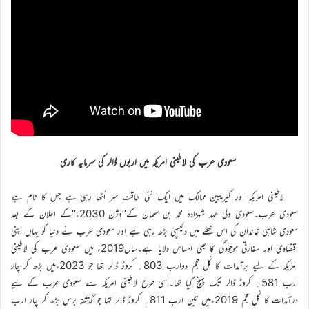
سعودی عرب کی لاطینی امریکہ میں اربوں ڈالر کی سرمایہ کاری
لاطینی امریکہ اور کیریبین ممالک میں ایک نئی طاقت سر اُٹھا رہی ہے جس کا نام ہے
سعودی عرب۔سعودی ولی عہد شہزادہ محمد بن سلمان کے’’وژن 2030ء‘‘کے اعلان کے بعد
سعودی شاہی خاندان کی اس خطے میں دلچسپی بڑھ رہی ہے اور سعودی عرب نے دنیا کو یہاں اپنی
اقتصادی اور سفارتی موجودگی کا بھی احساس دلایا ہے۔سال2019ء میں سعودی عرب کی لاطینی
امریکہ کے لیے برآمدات کا کُل حجم دوارب 803؍ کروڑ ڈالر تھا جو 2023ءمیں بڑھ کر چار
ارب 581؍ کروڑ ڈالر تک پہنچ گیا تھا۔اسی طرح لاطینی امریکہ سے سعودی عرب کے لیے
درآمدات کا کُل حجم 2019ءمیں تین ارب 811؍ کروڑ ڈالر تھا جو گذشتہ برس بڑھ کر چار ارب