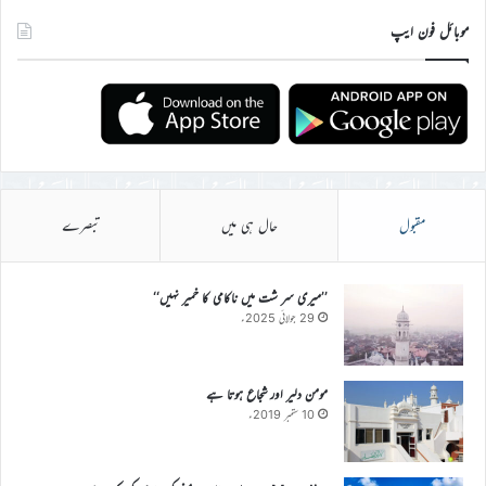
موبائل فون ایپ
مقبول
حال ہی میں
تبصرے
’’میری سر شت میں ناکامی کا خمیر نہیں‘‘
29 جولائی 2025ء
مومن دلیر اور شجاع ہوتا ہے
10 ستمبر 2019ء