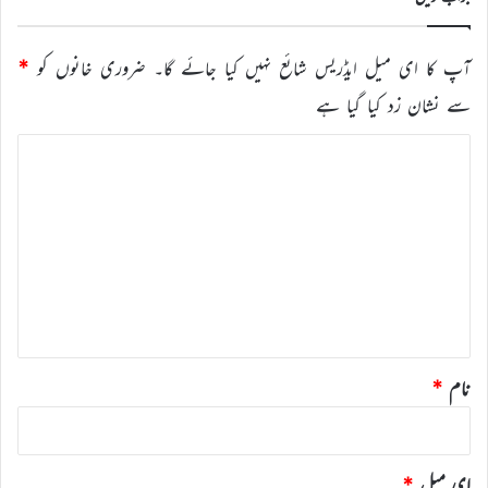
آپ کا ای میل ایڈریس شائع نہیں کیا جائے گا۔
ضروری خانوں کو
*
سے نشان زد کیا گیا ہے
ت
ب
ص
ر
ہ
*
نام
*
ای میل
*