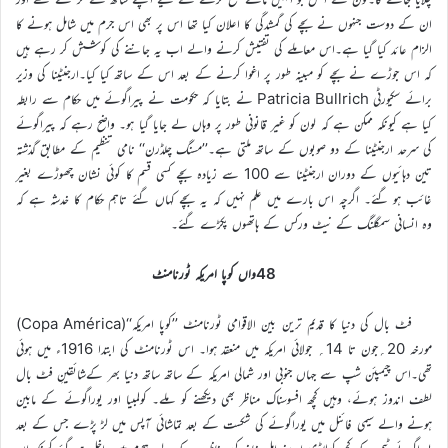
ان کے دوست جنہوں نے بچے کی گمشدگی کا اعلان کیا تھا اس پر بھی اس جرم میں شامل ہونے کا
الزام عائد کیا گیا ہے۔اس معاملے کی تفتیش کرنے والے اب یہ جاننے کی کوشش کر رہے ہیں
کہ اس جوڑے نے بچے کو مبینہ طور پر اغوا کرنے کے بعد اس کے ساتھ کیا کیا۔ارجنٹینا کی وزیر
برائے سکیورٹی Patricia Bullrich نے بتایا کہ حکومت نے پیراگوئے میں حکام سے رابطہ
کیا ہے کیونکہ ممکن ہے کہ لون کو غیر قانونی طور پر وہاں لے جایا گیا ہو۔ واضح رہے کہ پیراگوئے
کی سرحد ارجنٹینا کے دو صوبوں کے ساتھ ملتی ہے۔’’مسنگ چلڈرن‘‘ نامی تنظیم کے مطابق گذشتہ
تین دہائیوں کے دوران ارجنٹینا سے 100 سے زیادہ بچے کسی قسم کا کوئی نشان چھوڑے بغیر
غائب ہو گئے۔ اگرچہ اس بارے میں علم نہیں کہ یہ بچے کہاں گئے تاہم حکام کا خدشہ ہے کہ
وہ انسانی سمگلنگ کے نیٹ ورکس کے ہاتھوں پکڑے گئے۔
48واں کوپا امریکہ ٹورنامنٹ
فٹ بال کی دنیا کا قدیم ترین بین الاقوامی ٹورنامنٹ ’’کوپا امریکہ‘‘(Copa América)
مورخہ 20؍جون تا 14؍ جولائی امریکہ میں منعقد ہوا۔ اس ٹورنامنٹ کی ابتدا 1916ء میں ہوئی
تھی۔اس چیمپئن شپ سے جہاں جنوبی اور شمالی امریکہ کے ساتھ ساتھ دنیا بھر کےشائقینِ فٹ بال
لطف اندوز ہوئے، وہیں کچھ افسوسناک مناظر بھی دیکھنے کو ملے۔ کولمبیا اور یوراگوئے کے مابین
ہونے والے سیمی فائنل میں یوراگوئے کی شکست کے بعد تماشائی آپس میں لڑ پڑے جس کے بعد