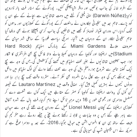
یوراگوئے ٹیم کے کچھ کھلاڑی اپنے اہل خانہ کی حفاظت کے لیے ہجوم میں داخل ہوگئے کیونکہ ان
کے افراد خانہ کی جانب بوتلیں اور دیگر اشیاپھینکی گئیں۔ یوراگوئے کے اسٹار فٹ بالر ڈاروین
نونیز(Darwin Núñez) اپنی فیملی کو نشے میں دھت تماشائیوں سے بچانے کے لیے ان پر
کود پڑے۔تاہم بعد میں سیکیورٹی اہلکاروں نے مداخلت کرکے یوراگوئے کے کھلاڑیوں اور مداحوں کو
الگ کردیا۔اس دوران فٹبالر نووینز کو غصے میں شائقین کی جانب کرسی پھینکتے ہوئے بھی دیکھا گیا
تاہم سیکیورٹی اہلکار ان کے درمیان میں آگیا۔ امریکی ریاست فلوریڈا کے ساحلی شہر میامی کے
معروف علاقے Miami Gardens کے ہارڈراک اسٹیڈیم (Hard Rock
Stadium)میں ارجنٹینا اور کولمبیا کے درمیان کھیلا جانے والا فائنل میچ بھی افراتفری کا شکار
ہوا، جب سینکڑوں تماشائیوں نے بغیر ٹکٹ اسٹیڈیم میں گھسنے کی کوشش کی۔جس کی وجہ سے میچ
ایک گھنٹہ تاخیر سے شروع ہوا۔دھکم پیل کی وجہ سے ٹکٹ رکھنے والے کئی لوگ سٹیڈیم میں داخل
نہیں ہوسکے جس کی وجہ سے کافی مداح افسردہ بھی نظر آئے۔ مقررہ وقت تک میچ برابر رہا اور
دونوں ٹیموں نے بہترین کھیل پیش کیا۔ اضافی وقت میں Lautaro Martinez کے فیصلہ
کن گول کی بدولت ارجنٹینا نے کولمبیا کو صفر کے مقابلے میں ایک گول سے شکست دے کر
مسلسل دوسری اور مجموعی طور پر 16 ویں مرتبہ ٹائٹل اپنے نام کرلیا۔فٹ بال کے شہرہ آفاق
کھلاڑی ارجنٹینا کے کپتان Lionel Messi کھیل کے دوران چوٹ لگنے کی وجہ سے میدان
سے باہر چلے گئے جس پر وہ جذبات پر قابو نہ رکھتے ہوئے بینچ پر بیٹھے روتے رہے مگر ٹیم کی
جیت کے ساتھ ہی ان کا افسوس جشن میں تبدیل ہوگیا۔2016ء کے بعد یہ دوسرا موقع ہے کہ
امریکہ نے اس چیمپئن شپ کی میزبانی کی ہے۔