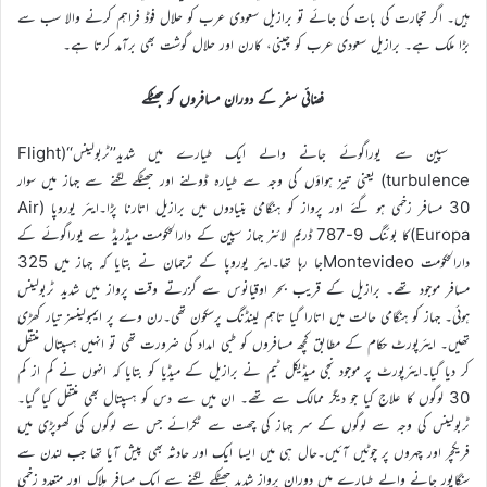
ہیں۔ اگر تجارت کی بات کی جائے تو برازیل سعودی عرب کو حلال فوڈ فراہم کرنے والا سب سے
بڑا ملک ہے۔ برازیل سعودی عرب کو چینی، کارن اور حلال گوشت بھی برآمد کرتا ہے۔
فضائی سفر کے دوران مسافروں کو جھٹکے
سپین سے یوراگوئے جانے والے ایک طیارے میں شدید’’ٹربولینس‘‘(Flight
turbulence) یعنی تیز ہواؤں کی وجہ سے طیارہ ڈولنے اور جھٹکے لگنے سے جہاز میں سوار
30 مسافر زخمی ہو گئے اور پرواز کو ہنگامی بنیادوں میں برازیل اتارنا پڑا۔ایئر یوروپا (Air
Europa)کا بوئنگ 9-787 ڈریم لائنر جہاز سپین کے دارالحکومت میڈریڈ سے یوراگوئے کے
دارالحکومت Montevideoجا رہا تھا۔ایئر یوروپا کے ترجمان نے بتایا کہ جہاز میں 325
مسافر موجود تھے۔ برازیل کے قریب بحر اوقیانوس سے گزرتے وقت پرواز میں شدید ٹربولینس
ہوئی۔ جہاز کو ہنگامی حالت میں اتارا گیا تاہم لینڈنگ پرسکون تھی۔رن وے پر ایمبولینسز تیار کھڑی
تھیں۔ ایئرپورٹ حکام کے مطابق کچھ مسافروں کو طبی امداد کی ضرورت تھی تو انہیں ہسپتال منتقل
کر دیا گیا۔ایئرپورٹ پر موجود نجی میڈیکل ٹیم نے برازیل کے میڈیا کو بتایا کہ انہوں نے کم از کم
30 لوگوں کا علاج کیا جو دیگر ممالک سے تھے۔ ان میں سے دس کو ہسپتال بھی منتقل کیا گیا۔
ٹربولینس کی وجہ سے لوگوں کے سر جہاز کی چھت سے ٹکرائے جس سے لوگوں کی کھوپڑی میں
فریکچر اور چہروں پر چوٹیں آئیں۔حال ہی میں ایسا ایک اور حادثہ بھی پیش آیا تھا جب لندن سے
سنگاپور جانے والے طیارے میں دورانِ پرواز شدید جھٹکے لگنے سے ایک مسافر ہلاک اور متعدد زخمی