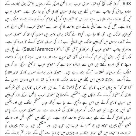
993؍ کروڑ تک پہنچ گیا تھا۔سعودی عرب اور لاطینی امریکہ کے درمیان بڑھتی ہوئی تجارت کے
علاوہ ریاض کی جانب سے اس خطے میں بھاری سرمایہ کاری بھی کی جا رہی ہے۔ سعودی عرب
تیل کی دولت سے مالا مال ہے اور اس کا شمار دنیا کو تیل فراہم کرنے والے بڑے ممالک میں
ہوتا ہے۔ تیل کی مدد سے کمائی جانے والی دولت کا کچھ حصہ اب سعودی عرب، لاطینی امریکہ اور
کیریبین ممالک میں بھی لگا رہا ہے۔ گیانا نے گذشتہ برس نومبر میں اعلان کیا تھا کہ سعودی عرب
نے آئندہ برسوں میں کیریبین ممالک میں ڈھائی ارب ڈالر کی سرمایہ کاری کرنے کا وعدہ کیا ہے۔
دوسری جانب سعودی عرب کی سرکاری آئل کمپنی آرامکو (Saudi Aramco) نے چلّی میں
ملک کی ایک بڑی تیل فراہم کرنے والی کمپنی بھی خریدلی ہے اور وہ وہاں اپنے کاروبار کو وسعت
دینے کا بھی ارادہ رکھتے ہیں اس سے اندازہ ہوتا ہے کہ سعودی عرب، لاطینی امریکہ اور کریبین
ممالک کے درمیان تعلقات آگے بڑھ رہے ہیں۔ سعودی وزیر برائے سرمایہ کاری خالد الفالح
نے اگست ؍2023ءمیں اس خطے میں سات ممالک کا دورہ کیا تھا اور اس دوران انہوں نے
کہا تھا کہ’’ وہ یہاں سرمایہ کاری کے مواقع ڈھونڈنے آئے ہیں اور سرمایہ کاری پر مبنی شراکت
داری کو مضبوط کرنے کے خواہاں ہیں۔‘‘محققین کےمطابق سعودی عرب لاطینی امریکہ اور کیریبین
میں سرمایہ کاری کرنے میں اس لیے دلچسپی لے رہا ہے کیونکہ وہاں مستحکم ممالک ہیں اور جنگیں
بھی نہیں ہو رہیں۔نیز ان ممالک کو سرمایہ کاری کی ضرورت ہے اور سعودی عرب کے پاس
سرمایہ کاری کرنے کے لیے بہت ساری دولت موجود ہے۔ اس خطے میں لیتھیم، نکل اور تانبے
جیسی قیمتی چیزیں موجود ہیں جو صحرائے عرب میں ناپید ہیں اور مستقبل میں ان تمام چیزوں کی
ضرورت واہمیت میں بھی اضافہ ہوگا۔یہ وہ چیزیں ہیں جو دنیا سے تیل کے ذخائر ختم ہونے کے