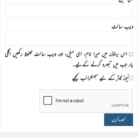
ویب‌ سائٹ
اس براؤزر میں میرا نام، ای میل، اور ویب سائٹ محفوظ رکھیں اگلی
بار جب میں تبصرہ کرنے کےلیے۔
نیوز لیٹر کے لیے سبسکرائب کیجیے