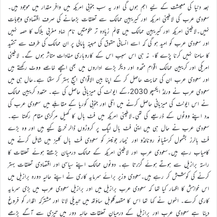
بعد دنیا کی معیشت کے لیے اہم ہوں گی اور یہ سب جنوبی امریکہ میں وافر مقدار میں موجود ہیں۔
سعودی عرب کی لاطینی امریکہ اور کیریبین ممالک سے تعلقات بڑھانے کی صرف اقتصادی وجوہات
نہیں۔لاطینی امریکہ اور کیریبین ممالک میں قائم زیادہ تر حکومتیں نام نہاد مغربی بلاک کا حصہ نہیں
اور سعودی عرب کو امید ہو گی کہ اسے انسانی حقوق کی مبینہ پامالی پر ان ممالک کی طرف سے تنقید
کا سامنا نہیں کرنا پڑے گا، نہ ہی اس سبب اس کے کاروباری مفادات متاثر ہوں گے۔ لاطینی
امریکی اور کریبین ممالک اقوامِ متحدہ اور دیگر بڑے اداروں میں بھی اچھے خاصے ووٹ رکھتے ہیں
اور سعودی عرب ان کی حمایت حاصل کر کے اپنا بین الاقوامی امیج بہتر کر سکتا ہے۔حال ہی میں
سعودی عرب نے ورلڈ ایکسپو 2030ءکے ایونٹ کی میزبانی حاصل کی ہے۔ متعدد کریبین ممالک
نے اس ایونٹ کی میزبانی حاصل کرنے میں اٹلی اور جنوبی کوریا کے مقابلے میں سعودی عرب کی
مدد اپنے ووٹوں کے ذریعے کی تھی۔لاطینی امریکہ میں فٹ بال کا کھیل مرکزی مقام رکھتا ہے۔
سعودی عرب نے حال ہی میں اپنی فٹ بال لیگ پر کروڑوں ڈالر خرچ کیے ہیں اور وہ بڑے
فٹ بالرز بشمول کرسٹیانو رونالڈو اور نیمار جونیئر کو سعودی فٹ بال کلبز میں شامل کرنے میں
کامیاب رہے ہیں۔سعودی عرب اور لاطینی امریکہ کے ممالک درمیان بڑھتے ہوئے تعلقات کا
راستہ برازیل سے ہوتے ہوئے گزرتا ہے۔ دونوں ممالک اپنے سیاسی اور اقتصادی تعلقات بہتر
کرنے کی کوشش کر رہے ہیں۔سعودی وزیر برائے سرمایہ کاری نے اپنے حالیہ دورہ برازیل میں
اس خواہش کا اظہار کیا تھا کہ سعودی عرب برازیل میں اور برازیل سعودی عرب میں بڑی سرمایہ
کاری کرے۔ انہوں نے کہا تھا اس کا مقصدگلوبل ساؤتھ میں تبدیلی لانا اور مشترکہ اقدار کو فروغ
دینا ہے سعودی عرب اور برازیل کے درمیان تعلقات حالیہ دور میں تیزی سے آگے بڑھے