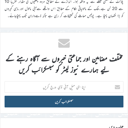
پلانٹ کےصنعتی فضلے سے یہ واقعہ ہوا۔ اندازے کے مطابق مردہ مچھلیوں کی مقدار تقریباً 10
سے 20 ٹن ہے۔ملک کے ماحولیاتی حکام کے مطابق اس واقعے سےآبی ماحول اور ماہی گیروں
کو بڑا نقصان پہنچا ہے۔ پولیس معاملے کی تحقیقات کر رہی ہے تاکہ ذمےداران تک پہنچاجائے۔
مختلف مضامین اور جماعتی خبروں سے آگاہ رہنے کے
لیے ہمارے نیوز لیٹر کو سبسکرائب کریں
اپنا
ای
میل
آئی
ڈی
درج
کریں
جواب دیں