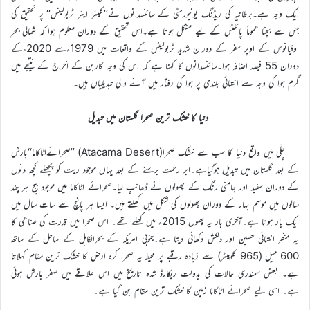
ایک وجہ ہے۔برطانیہ کی ریڈنگ یونیورسٹی کے سائنسدانوں نے’’کلیئر ایئر ٹربولینس‘‘ پر تحقیق کی
جس سے بچنا عموماً پائلٹس کے لیے مشکل ہوتا ہے۔اس تحقیق کے دوران معلوم ہوا کہ شمالی بحرِ
اوقیانوس کے اوپر سفر کے دوران شدید ٹربولینس کے واقعات میں 1979ءسے 2020ءکے
دوران 55 فیصد اضافہ ہوا۔سائنسدانوں کا کہنا ہے کہ اس کی وجہ کاربن کے اخراج کے نتیجے میں
گرم ہوا کی وجہ سے انتہائی بلندی پر ہوا کی رفتار میں آنے والی تبدیلیاں ہیں۔
دنیا کا خشک ترین صحرا گلستان میں تبدیل
چلّی میں واقع دنیا کا سب سے خشک صحرا(Atacama Desert) ’’صحرائےاٹاکاما‘‘بارش
کے بعد گلستان میں تبدیل ہوگیاہے۔ابر رحمت برسنے کے بعد یہاں موجود ریت کو پچھلے کچھ دنوں
کے دوران سفید اور جامنی رنگ کے پھولوں نے ڈھانپ لیا۔صحرائے اٹاکاما میں موجود بیج ہر چند
سالوں میں موسم بہار کے دوران پھولوں کی شکل میں کھلتے ہیں۔ ایسا ہر پانچ سے سات سال میں
ایک بار ہوتا ہے۔آخری بار یہ پھول 2015ء میں کھلے تھے۔ اس صحرا میں قدرت کی صناعی کا
یہ منظر انتہائی حسین اور دلکش دکھائی دیتا ہے۔جنوبی امریکہ کے بحرالکاہل کے ساحل کے ساتھ
600 میل (965 کلومیٹر) سے زیادہ رقبے پر محیط یہ صحرا کرہ ارض کا خشک ترین مقام کہلاتا
ہے۔ بعض سمندری حالات کی بدولت ریکارڈ شدہ تاریخ میں اس علاقے میں صفر بارش ہوئی
ہے۔ اسی لیے صحرائے اٹاکاما زمین کا خشک ترین مقام بن گیا ہے۔