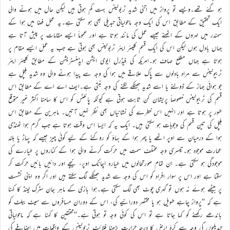
ہو گئے تھے۔ویسے تو پرواز میں اتنی شدید ٹربولینس بہت کم ہوتی ہیں لیکن حال میں ہونے والی
ایک تحقیق کے مطابق اس کی ایک وجہ ماحولیاتی تبدیلی بھی ہو سکتی ہے۔یہ عمل فضا میں ہوا کے
سمندر میں لہروں کے اٹھنے جیسے عمل کی مانند ہوتا ہے اور عموماً ایسے مقامات پر پیش آتا ہے
جہاں بادل ہوں لیکن اس کی ایک قسم کلیئر ایئر ٹربولینس بھی ہوتی ہے جب یہ عمل ایسے مقام پر
ہوتا ہے جہاں مطلع صاف ہو۔امریکہ کی فیڈرل ایوی ایشن ایڈمنسٹریشن کے مطابق کلیئر ایئر
ٹربیولینس سے مراد بادلوں سے پاک علاقے میں ہوا کی وجہ سے پیدا ہونے والی وہ شدید ہلچل ہے
جو ہوائی جہاز کے ڈولنے یا اسے شدید جھٹکے لگنے کی وجہ بنتی ہے۔ایف اے اے کے مطابق اس
قسم کی ٹربیولینس خصوصاً پریشان کن ثابت ہوتی ہے کیونکہ پائلٹس کو اس کا سامنا اکثر غیر متوقع
طور پر ہوتا ہے اور انہیں اس خطرے کی نشانیاں بھی نظر نہیں آتیں۔ ماہرین کے مطابق اس
ہلچل کی تین قسم کی وجوہات ہو سکتی ہیں۔ ایک یہ کہ ایسا اس وقت ہوتا ہے جب گرم ہوا ٹھنڈی
ہوا کے درمیان سے اوپر اٹھے یا پھر ہوا کے بہاؤ کو روکنے کے لیے کوئی چیز جیسے کہ پہاڑ یا بلند
عمارت موجود ہو۔تیسری وجہ مختلف سمت میں حرکت کرنے والی ہوا کے کناروں پر طیارے کی
موجودگی ہو سکتی ہے۔ ان تمام صورتحالوں میں طیارہ اچانک اوپر، نیچے اور دائیں بائیں حرکت کر
سکتا ہے اور اس پر سوار افراد کو اس کی وجہ سے شدید جھٹکے لگ سکتے ہیں اور اگر وہ اپنی نشست
پر بیٹھے ہوئے نہ ہوں تو گہری چوٹ بھی لگ سکتی ہے۔ہوا بازی کے ماہر جان سٹرک لینڈ کا کہنا
ہے کہ ’’پرواز چاہے طویل ہو یا مختصر دورانیے کی، اس کے دوران مسافروں سے سیٹ بیلٹ کو
باندھے رکھنے کو کہا جاتا ہے تو اس کی کوئی وجہ تو ہوتی ہے۔‘‘محققین کا کہنا ہے کہ ماحولیاتی
تبدیلیوں کی وجہ سے کرۂ ارض کا درجۂ حرارت بڑھنا فلائٹ ٹربولینس کے واقعات میں اضافے کی