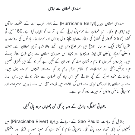
سمندری طوفان سے تباہی
سمندری طوفان بیرل(Hurricane Beryl) نے جزائر غرب الہند کے مختلف علاقوں
میں تباہی مچا دی۔ اس طوفان نے موسمیاتی تبدیلی کے بد اثرات کو نمایاں کیا ہے۔160 میل فی
گھنٹہ (257 کلومیٹر فی گھنٹہ) کی رفتار سےتیز چلنے والی ہواؤں اور موسلادھار بارشوں کی بدولت یہ
تقریباً گذشتہ ایک سو سالہ تاریخ میں بحر اوقیانوس میں اٹھنے والا شدید ترین طوفان ہے۔سینٹ
ونسٹن،گرنیڈا، یونیئن آئی لینڈ، وینزویلا اور جمیکا اس سمندری طوفان سے بری طرح متاثر ہوئے
ہیں۔ ہزاروں گھر وں کا نام و نشان مٹ گیا اور ان کے مکین بے گھر ہو گئے ہیں،کھڑی فصلیں
تباہ ہوگئیں،بجلی اور مواصلات کا نظام درہم برہم ہو گیا ہےاور بیسیوں اموات ہوئی ہیں۔
ریاستہائے متحدہ امریکہ کے کچھ علاقے بھی اس تباہ کن طوفان سے متاثر ہوئے ہیں۔جس انداز
سے یہ طوفان بنا اور جس تیزی سے اس کی طاقت میں شدت آئی اس نے ماہرین موسمیات اور
موسمیاتی سائنس دانوں کو حیرت زدہ کر دیا ہے۔
ماحولیاتی آلودگی، برازیل کے دریا پر کئی ٹن مچھلیاں مردہ پائی گئیں
برازیل کی ریاست Sao Paulo کے دریائے پیراسیکا (Piracicaba River) میں
مچھلیوں کی بڑی تعداد مردہ پائی گئی۔ ماحولیاتی حکام کا کہنا ہے کہ مبینہ طور پر چینی اور ایتھنول