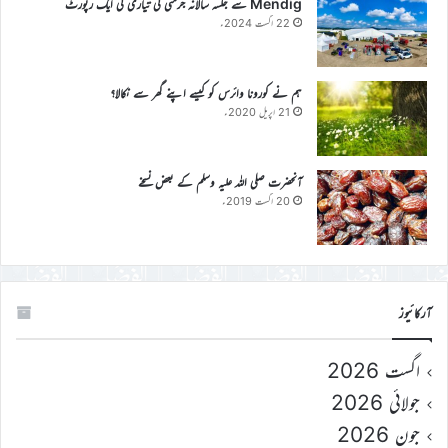
Mendig سے جلسہ سالانہ جرمنی کی تیاری کی ایک رپورٹ
22 اگست 2024ء
ہم نے کورونا وائرس کو کیسے اپنے گھر سے نکالا؟
21 اپریل 2020ء
آنحضرت صلی اللہ علیہ وسلم کے بعض نسخے
20 اگست 2019ء
آرکائیوز
اگست 2026
جولائی 2026
جون 2026