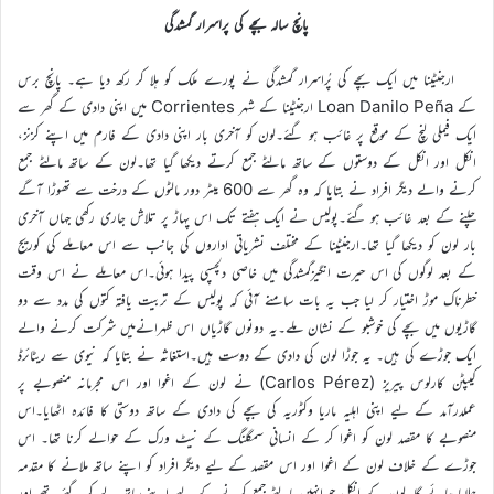
پانچ سالہ بچے کی پراسرار گمشدگی
ارجنٹینا میں ایک بچے کی پُراسرار گمشدگی نے پورے ملک کو ہلا کر رکھ دیا ہے۔ پانچ برس
کے Loan Danilo Peña ارجنٹینا کے شہر Corrientes میں اپنی دادی کے گھر سے
ایک فیملی لنچ کے موقع پر غائب ہو گئے۔لون کو آخری بار اپنی دادی کے فارم میں اپنے کزنز،
انکل اور انکل کے دوستوں کے ساتھ مالٹے جمع کرتے دیکھا گیا تھا۔لون کے ساتھ مالٹے جمع
کرنے والے دیگر افراد نے بتایا کہ وہ گھر سے 600 میٹر دور مالٹوں کے درخت سے تھوڑا آگے
چلنے کے بعد غائب ہو گئے۔پولیس نے ایک ہفتے تک اس پہاڑ پر تلاش جاری رکھی جہاں آخری
بار لون کو دیکھا گیا تھا۔ارجنٹینا کے مختلف نشریاتی اداروں کی جانب سے اس معاملے کی کوریج
کے بعد لوگوں کی اس حیرت انگیزگمشدگی میں خاصی دلچسپی پیدا ہوئی۔اس معاملے نے اس وقت
خطرناک موڑ اختیار کر لیا جب یہ بات سامنے آئی کہ پولیس کے تربیت یافتہ کتوں کی مدد سے دو
گاڑیوں میں بچے کی خوشبو کے نشان ملے۔یہ دونوں گاڑیاں اس ظہرانےمیں شرکت کرنے والے
ایک جوڑے کی ہیں۔ یہ جوڑا لون کی دادی کے دوست ہیں۔استغاثہ نے بتایا کہ نیوی سے ریٹائرڈ
کیپٹن کارلوس پیریز (Carlos Pérez) نے لون کے اغوا اور اس مجرمانہ منصوبے پر
عملدرآمد کے لیے اپنی اہلیہ ماریا وکٹوریہ کی بچے کی دادی کے ساتھ دوستی کا فائدہ اٹھایا۔اس
منصوبے کا مقصد لون کو اغوا کر کے انسانی سمگلنگ کے نیٹ ورک کے حوالے کرنا تھا۔ اس
جوڑے کے خلاف لون کے اغوا اور اس مقصد کے لیے دیگر افراد کو اپنے ساتھ ملانے کا مقدمہ
چلایا جائے گا۔لون کے انکل جو انہیں مالٹے جمع کرنے کے لیے اپنے ساتھ لے کر گئے تھے اور