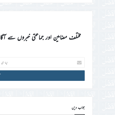
مختلف مضامین اور جماعتی خبروں سے آگ
اپنا
ای
میل
آئی
ڈی
درج
کریں
جواب دیں