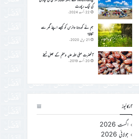
کی ایک رپورٹ
22 اگست 2024ء
ہم نے کورونا وائرس کو کیسے اپنے گھر سے
نکالا؟
21 اپریل 2020ء
آنحضرت صلی اللہ علیہ وسلم کے بعض نسخے
20 اگست 2019ء
آرکائیوز
اگست 2026
جولائی 2026