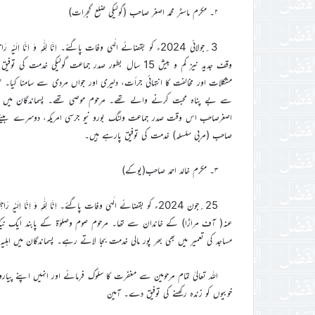
۲۔ مکرم ماسٹر محمد اصغر صاحب (گولیکی ضلع گجرات)
3؍جولائی 2024ء کو بقضائے الٰہی وفات پاگئے۔ اِنَّا لِلّٰہِ وَ ا
وقف جدید نیز کم و بیش 15 سال بطور صدر جماعت گولیکی
مشکلات اور مخالفت کا انتہائی جرأت، دلیری اور جواں مردی سے سامنا کیا۔ ص
سے بے پناہ محبت کرنے والے تھے۔ مرحوم موصی تھے۔ پسماندگان میں اہ
اصغرصاحب اس وقت صدر جماعت ولنگ بورو نیو جرسی امریکہ، دوسرے بیٹے مک
صاحب (مربی سلسلہ) خدمت کی توفیق پارہے ہیں۔
۳۔ مکرم خالد احمد صاحب(یوکے)
25؍جون 2024ء کو بقضائے الٰہی وفات پاگئے۔ اِنَّا لِلّٰہِ وَ ا
عنہ( آف مراڑا) کے خاندان سے تھا۔ مرحوم صوم وصلوٰۃ کے پابند ایک نیک مخ
مساجد کی تعمیر میں بھی بھر پور مالی خدمت بجا لاتے رہے۔ پسماندگان میں اہلی
اللہ تعالیٰ تمام مرحومین سے مغفرت کا سلوک فرمائے اور انہیں اپنے پی
خوبیوں کو زندہ رکھنے کی توفیق دے۔ آمین