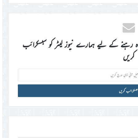
اہ رہنے کے لیے ہمارے نیوز لیٹر کو سبسکرائب
کریں