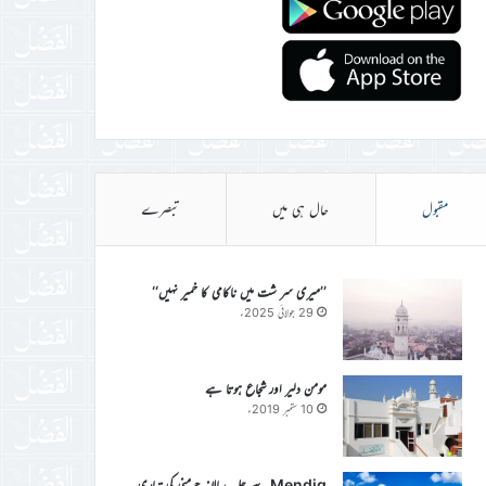
مقبول
حال ہی میں
تبصرے
’’میری سر شت میں ناکامی کا خمیر نہیں‘‘
29 جولائی 2025ء
مومن دلیر اور شجاع ہوتا ہے
10 ستمبر 2019ء
Mendig سے جلسہ سالانہ جرمنی کی تیاری