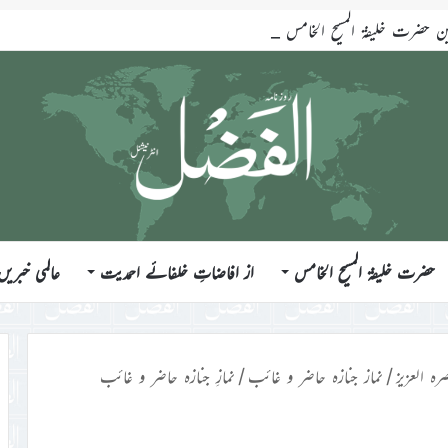
ضرت خلیفۃ المسیح الخامس ایّدہ اللہ تعالیٰ بنصرہ العزیز فرمودہ 17؍جولائی 2026ء
حضرت خلیفۃ المسیح الخامس
از افاضاتِ خلفائے احمدیت
عالمی خبریں
رہ العزیز
/
نماز جنازہ حاضر و غائب
/
نمازِ جنازہ حاضر و غائب