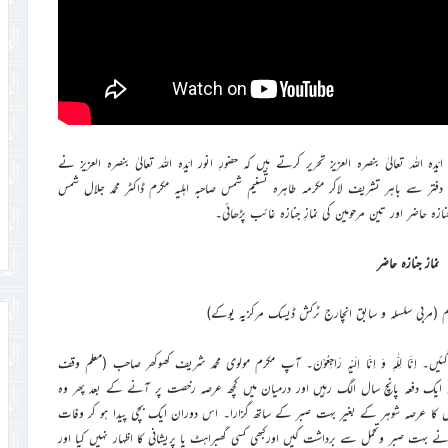
ہ اللہ تعالیٰ بنصرہ العزیز تحریر کرتے ہیں کہ حضورِ انور ایّدہ اللہ تعالیٰ بنصرہ العزیز نے
) میں اپنے دفتر سے باہر تشریف لاکر مکرمہ طاہره تسنیم شمس صاحبہ اہلیہ مکرم ڈاکٹر محمد جلال شمس
ہ حاضر اور تین مرحومین کی نمازِ جنازہ غائب پڑھائی۔
نماز جنازہ حاضر
وم (مربی سلسلہ و سابق انچارج ٹرکش ڈیسک مرکزیہ یوکے)
وفات پاگئیں۔ اِنَّا لِلّٰہِ وَ اِنَّا اِلَیْہِ رَاجِعُوْنَ۔ آپ مکرم مولوی محمد شریف کھوکھر صاحب (معلم وقف
ی تھیں۔ میاں کی PhD کی پڑھائی کے دوران ایک دفعہ پانچ سال الگ رہیں اور درمیان میں کچھ عرصہ رخصت پر آنے کے بعد پھر وہ
ا عرصہ شوہر کے بغیر بہت صبر کے ساتھ گزارا۔ اس دوران ایک بچی پیدا ہو کر وفات
ے بہت صبر وتحمل سے برداشت کیں اورکبھی کسی گھبراہٹ یا پریشانی کا اظہار نہیں کیا اور