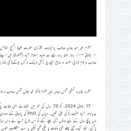
مکرم منیر احمد جاوید صاحب پرائیویٹ سیکرٹری حضرت خلیفۃ المسیح الخامس ایّد
۲۰؍جولائی ۲۰۲۴ء بروز ہفتہ بارہ بجے بعد دوپہر اسلام آباد (ٹلفورڈ
صاحب مرحوم (مربی سلسلہ و سابق انچارج ٹرکش ڈیسک مرکزیہ یوکے) کی نمازِ جناز
مکرمہ طاہره تسنیم شمس صاحبہ اہلیہ مکرم ڈاکٹر محمد جلال شمس صاحب مرح
17؍جولائی 2024ء کو 70 سال کی عمر میں بقضائے الٰہی 
جدیدناصر آباد اسٹیٹ ) کی بیٹ
مزید پانچ سال کے لیے واپس ترکی چلے گئے تو اس طرح آپ نے دس سال ک
پا گئی۔ جبکہ ایک بچی پہلے بھی وفات پا چکی تھی لیکن یہ سب مشکلات انہوں ن