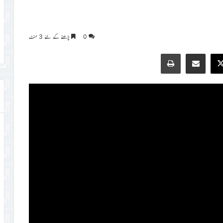
0
پڑھنے کے لئے 3 منٹ
Print
Share via Email
Faceb
X