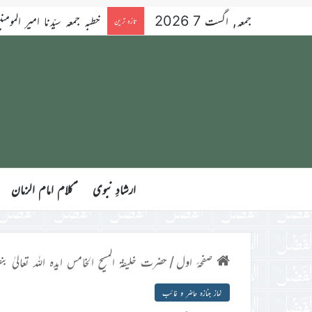
جمعہ, اگست 7 2026
خطبہ جمعہ سیّدنا امیر المومنین ح
تازہ ترین
ارشادِ نبوی
ؑکلام امام الزمان
صفحۂ اول
/
حضرت خلیفۃ المسیح الخامس ایدہ اللہ تعالیٰ بنص
نماز جنازہ حاضر و غائب