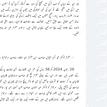
پھر ان کے میاں کو جب ترکی میں تبلیغ کی وجہ سے گرفتار کرلیا گیا تو ان
میں ترکی میں مقیم تھے تو اُن کی غیر موجودگی میں بچوں کی بہترین رنگ میں پ
ہمدرد، ملنسار،غریب پرور،صحیح معنوں میں ایک واقف زندگی کی بیوی ہونے 
ساتھ حسن اخلاق سے پیش آتیں۔ خلافت سے اطاعت کا معیار بہت اعلیٰ تھا۔ ب
والدہ کے علاوہ ایک بیٹا اورتین بیٹیاں شامل ہیں۔ مرحومہ مکرم منیر احمد جاو
تھیں۔
۱۔ مکرم ڈاکٹر محمد اکبر اقبال صاحب ابن مکرم عبد القادر صاحب مرحوم( ربوہ )
29؍جون 2024ءکو 56 سال کی عمر میں بقضائے الٰہی وفات پاگ
کے صحابہ میں سے اور ان کے بھائی مکرم فتح محمد صاحب درویشان قادیان
قادیان جا کر بیعت کا شرف حاصل کیا جن کا نام پانچ ہزاری مجاہدین میں بھی
صدر عمومی ربوہ میں بطور قاضی خدمت سر انجام د ے رہے تھے۔ مرحوم صوم
مخلص انسان تھے۔ پسماندگان میں اہلیہ کے علاوہ ایک بیٹا اور ایک بیٹی شامل