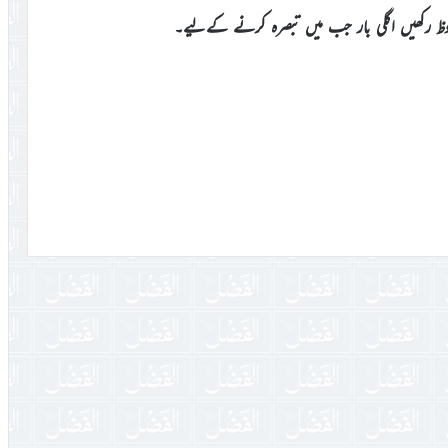
وظ رکھیں اگلی بار جب میں تبصرہ کرنے کےلیے۔