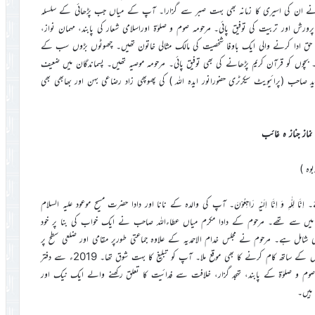
ہوں نے ان کی اسیری کا زمانہ بھی بہت صبر سے گزارا۔ آپ کے میاں جب پڑھائی کے سلسلہ
رورش اور تربیت کی توفیق پائی۔ مرحومہ صوم و صلوٰۃ اوراسلامی شعار کی پابند، مہمان نواز،
کا حق ادا کرنے والی ایک باوفا شخصیت کی مالک مثالی خاتون تھیں۔ چھوٹوں بڑوں سب کے
چوں کو قرآن کریم پڑھانے کی بھی توفیق پائی۔ مرحومہ موصیہ تھیں۔ پسماندگان میں ضعیف
ید صاحب (پرائیویٹ سیکرٹری حضورانور ایدہ اللہ ) کی پھوپھی زاد رضاعی بہن اور بھابھی بھی
نماز جناز ہ غائب
ئے۔ اِنَّا لِلّٰہِ وَ اِنَّا اِلَیْہِ رَاجِعُوْنَ۔ آپ کی والدہ کے نانا اور دادا حضرت مسیح موعود علیہ السلام
 میں سے تھے۔ مرحوم کے دادا مکرم میاں عطاءاللہ صاحب نے ایک خواب کی بنا پر خود
 شامل ہے۔ مرحوم نے مجلس خدام الاحمدیہ کے علاوہ جماعتی طورپر مقامی اور ضلعی سطح پر
خدمت کی توفیق پائی۔ مرحوم کو ڈاکٹر عبد المنان صاحب شہید آف میر پور خاص کے ساتھ کام کرنے کا بھی موقع ملا۔ آپ کو تبلیغ کا بہت شوق تھا۔ 2019ء سے دفتر
 و صلوٰۃ کے پابند، تہجد گزار، خلافت سے فدائیت کا تعلق رکھنے والے ایک نیک اور
 ہیں۔