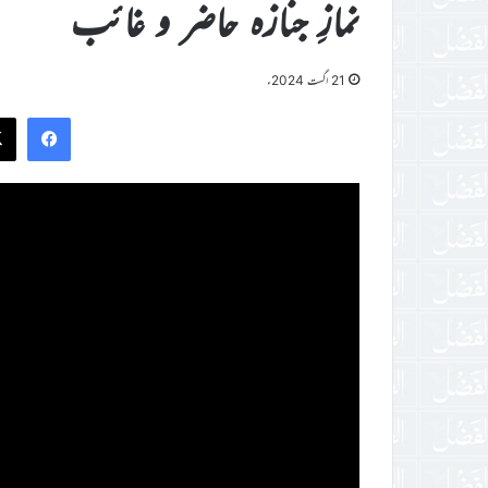
نمازِ جنازہ حاضر و غائب
21 اگست 2024ء
ook