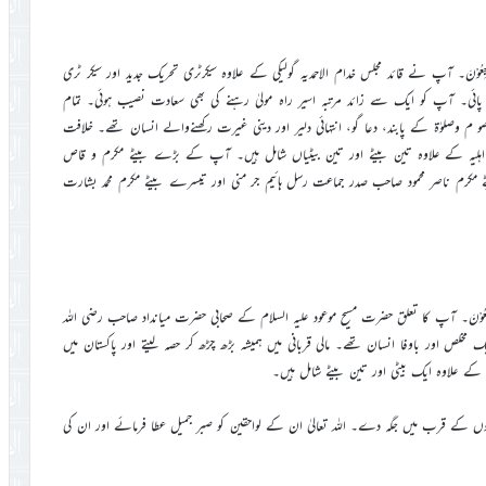
ِنَّا اِلَیْہِ رَاجِعُوْنَ۔ آپ نے قائد مجلس خدام الاحمدیہ گولیکی کے علاوہ سیکرٹری تحریک جدید اور سیکر ٹری
 خدمت کی توفیق پائی۔ آپ کو ایک سے زائد مرتبہ اسیر راہ مولیٰ رہنے کی بھی سعادت نصیب ہوئی۔ تمام
و م وصلوٰۃ کے پابند، دعا گو، انتہائی دلیر اور دینی غیرت رکھنےوالے انسان تھے۔ خلافت
لیہ کے علاوہ تین بیٹے اور تین بیٹیاں شامل ہیں۔ آپ کے بڑے بیٹے مکرم و قاص
رم ناصر محمود صاحب صدر جماعت رسل ہائیم جر منی اور تیسرے بیٹے مکرم محمد بشارت
ِنَّا اِلَیْہِ رَاجِعُوْنَ۔ آپ کا تعلق حضرت مسیح موعود علیہ السلام کے صحابی حضرت میانداد صاحب رضی اللہ
لص اور باوفا انسان تھے۔ مالی قربانی میں ہمیشہ بڑھ چڑھ کر حصہ لیتے اور پاکستان میں
ہ کے علاوہ ایک بیٹی اور تین بیٹے شامل ہیں۔
اروں کے قرب میں جگہ دے۔ اللہ تعالیٰ ان کے لواحقین کو صبر جمیل عطا فرمائے اور ان کی