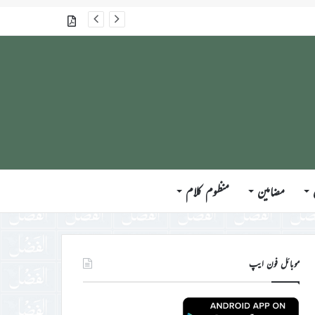
گذشتہ شمارے
مضامین
منظوم کلام
موبائل فون ایپ