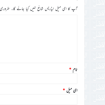
آپ کا ای میل ایڈریس شائع نہیں کیا جائے گا۔
ضروری 
ت
ب
ص
ر
ہ
*
نام
*
ای میل
*