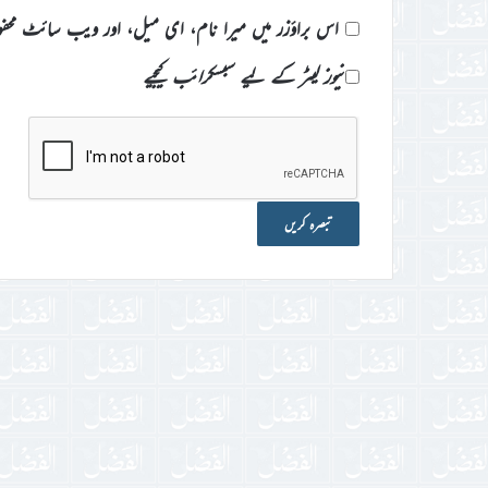
اس براؤزر میں میرا نام، ای میل، اور ویب سائٹ محف
نیوز لیٹر کے لیے سبسکرائب کیجیے