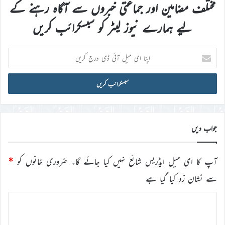
مختلف مضامین اور جماعتی خبروں سے آگاہ رہنے کے
لیے ہمارے نیوز لیٹر کو سبسکرائب کریں
اپنا
ای
میل
آئی
ڈی
درج
کریں
جواب دیں
آپ کا ای میل ایڈریس شائع نہیں کیا جائے گا۔
ضروری خانوں کو
*
سے نشان زد کیا گیا ہے
ت
ب