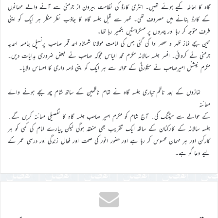
گاہ کا احاطہ کیے ہوئے تھیں۔ انٹری کارڈ کی نظامت بیرون از جرمنی سے آنے والے مہمانوں
کے کارڈ بنانے میں مصروف تھی۔ ظہر سے قبل جلسہ گاہ کا جاذب نظر منظر ہر ایک کو اپنی
طرف متوجہ کر رہا اور چہروں پر مسکراہٹیں بکھیر رہا تھا۔
تین بجے نماز ظہر و عصر ادا کی گئی جس کی امامت مولانا شمشاد احمد قمر صاحب پرنسپل جامعہ احمدیہ
جرمنی نے کروائی۔ افسر جلسہ سالانہ مکرم محمد الیاس مجوکہ صاحب نے بعض ضروری ہدایات دیں۔
مکرم نیشنل امیرصاحب نے سیکورٹی کے حوالہ سے ہر ایک کو اپنی ذمہ داری کا احساس دلایا۔
نمازوں کے بعد ناظم تیاری جلسہ گاہ نے تمام ناظمین کے ساتھ شام چھ بجے ہونے والے
معائنہ
کے حوالے سے میٹنگ کی۔ آج شام کو مکرم امیر صاحب جلسہ گاہ کا تفصیلی معائنہ کریں گے۔
جلسہ سالانہ کے کارکنان کے ساتھ ایک تقریب بھی منعقد ہوگی لیکن پیارے امام کی کمی کو ہر
کارکن اور ہر مہمان محسوس کر رہا ہے اور حضور انور کی صحت اور فعال زندگی اور درسی عمر کے
لیے دعا گو ہے۔