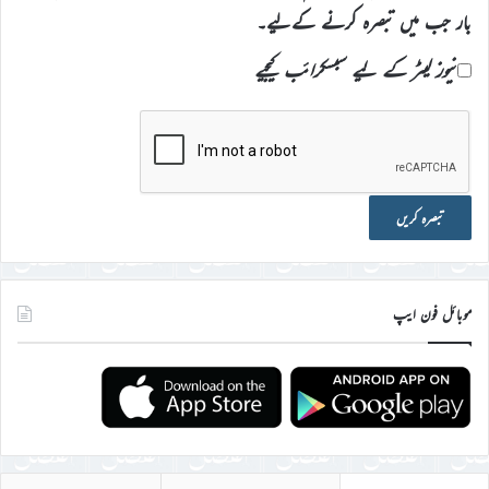
بار جب میں تبصرہ کرنے کےلیے۔
نیوز لیٹر کے لیے سبسکرائب کیجیے
موبائل فون ایپ