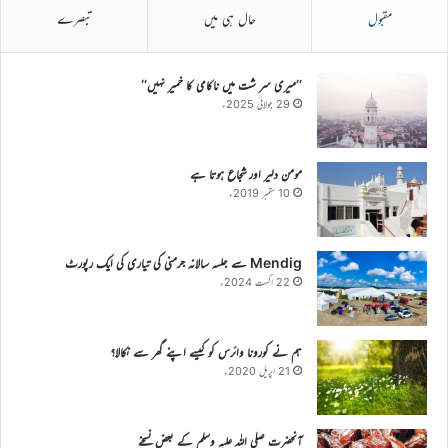
مقبول
حال ہی میں
تبصرے
’’میری سر شت میں ناکامی کا خمیر نہیں‘‘
29 جولائی 2025ء
مومن دلیر اور شجاع ہوتا ہے
10 ستمبر 2019ء
Mendig سے جلسہ سالانہ جرمنی کی تیاری کی ایک رپورٹ
22 اگست 2024ء
ہم نے کورونا وائرس کو کیسے اپنے گھر سے نکالا؟
21 اپریل 2020ء
آنحضرت صلی اللہ علیہ وسلم کے بعض نسخے