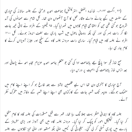
(۲۲؍اگست ۲۰۲۴ء، نمائندہ الفضل انٹرنیشنل) جماعت احمدیہ جرمنی کے جلسہ سالانہ کی تیاری
کے سلسلہ میں کیے جانے والے وقار عمل کا آج آٹھواں دن تھا۔ کل شام سے مہمانوں کی آمد
شروع ہو گئی تھی جن کو اجتماعی قیام گاہوں میں ٹھہرایا گیا۔ ۶۵ فیملیز کے افراد نے ذاتی خیمہ جات
لگا کر رات بسر کی اور نئی جگہ روحانی ماحول میں شب باری سے لطف اندوز ہوئے۔ کل ۱۲۰۰
افراد نے جلسہ گاہ میں قیام کیا۔ ساری رات مردانہ جلسہ گاہ کے سٹیج اور بینرز آویزاں کرنے کا
کام جار ی رہا۔
صبح نماز فجر سوا پانچ بجے باجماعت ادا کی گئی جو متعلم جامعہ احمدیہ عزیزم مجاہد احمد نے پڑھائی اور
بعد ازاں نماز باجماعت کی اہمیت پر درس دیا۔
آج تیاری کا آخری دن تھا اس لیے مخلصین ناشتہ سے جلد فارغ ہو کر اپنے اپنے کام میں
منہمک ہوگئے۔ دوپہر تک شعبہ جات کے کارکنان بھی اپنے اپنے شعبہ کے دفاتر میں متحرک نظر
آئے۔
جلسہ گاہ کا ابتدائی منظر بہت بھلا لگ رہا تھا۔ ظہر سے قبل مستورات کی جلسہ گاہ کا کام مکمل
کر لیا گیا۔ ٹیکنیکل امور کو چیک کر لیا گیا۔ مردانہ جلسہ گاہ میں بھی آواز اور بڑی سکرینز کے
بارے میں پوری تسلی کر لی گئی۔ سیکیورٹی کی ٹیمیں اپنی جگہ مستعد اور اپنی تیز نگاہوں سے جلسہ