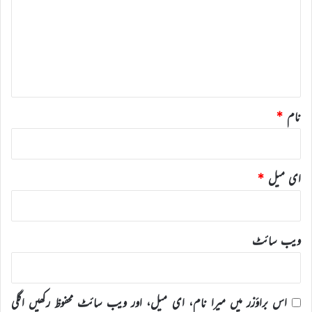
ص
ر
ہ
*
نام
*
ای میل
*
ویب‌ سائٹ
اس براؤزر میں میرا نام، ای میل، اور ویب سائٹ محفوظ رکھیں اگلی