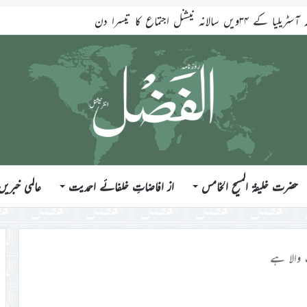
لانہ نیشنل اجتماع کا تیسرا دن
حضرت خلیفۃ المسیح الخامس
از افاضاتِ خلفائے احمدیت
عالمی خبریں
والا ہے