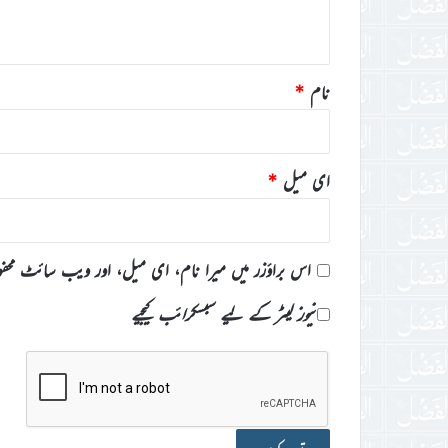
*
نام
*
ای میل
*
اس براؤزر میں میرا نام، ای میل، اور ویب سائٹ محف
نیوز لیٹر کے لیے سبسکرائب کیجیے