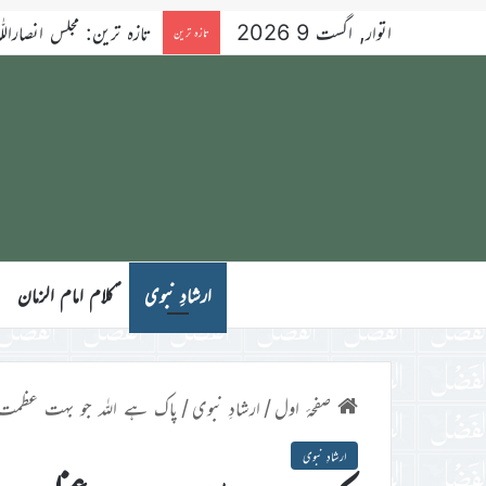
اتوار, اگست 9 2026
تازہ ترین: مجلس انصاراللّٰہ آسٹریلیا کے ۳۴ویں سا
تازہ ترین
ارشادِ نبوی
ؑکلام امام الزمان
صفحۂ اول
/
ارشادِ نبوی
/
پاک ہے اللہ جو بہت عظمت 
ارشادِ نبوی