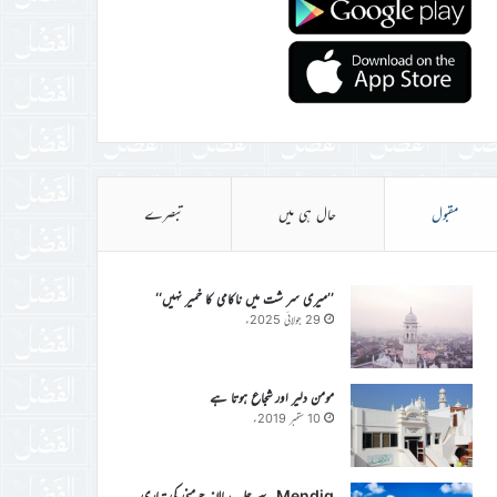
مقبول
حال ہی میں
تبصرے
’’میری سر شت میں ناکامی کا خمیر نہیں‘‘
29 جولائی 2025ء
مومن دلیر اور شجاع ہوتا ہے
10 ستمبر 2019ء
Mendig سے جلسہ سالانہ جرمنی کی تیاری