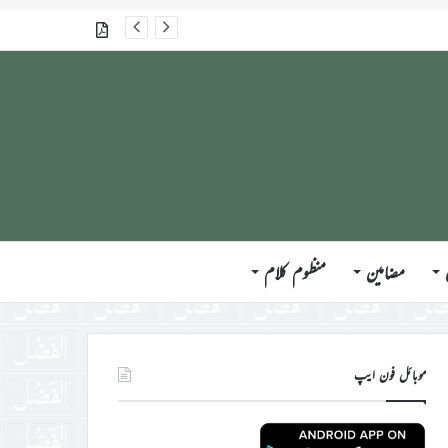
گذشتہ شمارے
مضامین
منظوم کلام
موبائل فون ایپ