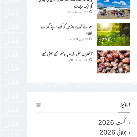
کی ایک رپورٹ
22 اگست 2024ء
ہم نے کورونا وائرس کو کیسے اپنے گھر سے
نکالا؟
21 اپریل 2020ء
آنحضرت صلی اللہ علیہ وسلم کے بعض نسخے
20 اگست 2019ء
آرکائیوز
اگست 2026
جولائی 2026