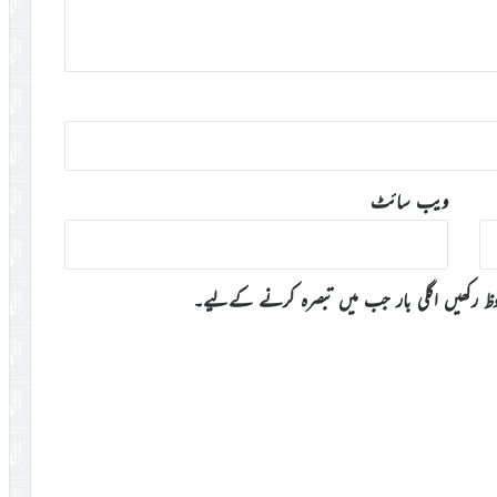
ویب‌ سائٹ
وظ رکھیں اگلی بار جب میں تبصرہ کرنے کےلیے۔