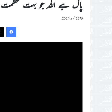
پاک ہے اللہ جو بہت عظمت 
26 اگست 2024ء
ook