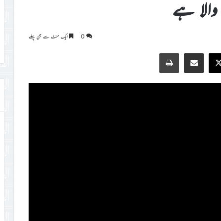
والا ہے
0
ایک منٹ سے بھی پہلے
Print
Share via Email
Faceb
X