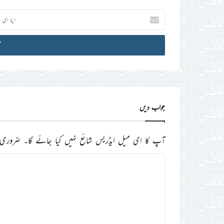
اپنا
ای
میل
آئی
ڈی
درج
کریں
جواب دیں
آپ کا ای میل ایڈریس شائع نہیں کیا جائے گا۔
ضروری 
ت
ب
ص
ر
ہ