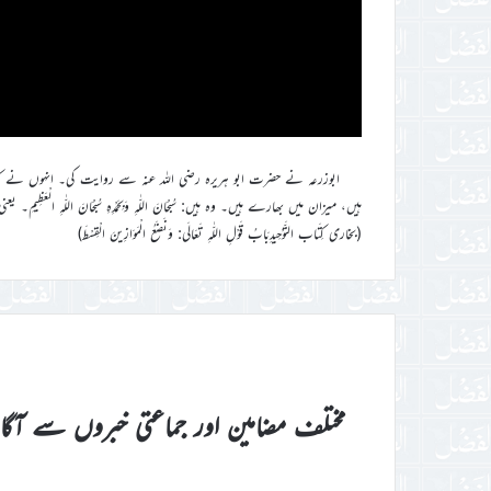
ابوزرعہ نے حضرت ابو ہریرہ رضی اللہ عنہ سے روایت کی۔ انہوں نے کہاکہ
ہیں، میزان میں بھارے ہیں۔ وہ ہیں: سُبْحَانَ اللّٰهِ وَبِحَمْدِهِ سُبْحَانَ اللّٰهِ
(بخاری كِتَاب التَّوْحِيدِبَابُ قَوْلِ اللّٰهِ تَعَالَى: وَنَضَعُ الْمَوَازِينَ الْقِسْطَ)
مختلف مضامین اور جماعتی خبروں سے آگ