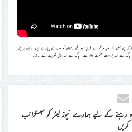
 نبی صلی اللہ علیہ وسلم نے فرمایا: دو کلمے رحمان کو بہت ہی پیارے ہیں، زبان پر ہلکے
 الْعَظِيمِ۔ یعنی پاک ہے اللہ جو بہت عظمت والا ہے ، پاک ہے اللہ اپنی تعریف کے ساتھ۔
اہ رہنے کے لیے ہمارے نیوز لیٹر کو سبسکرائب
کریں