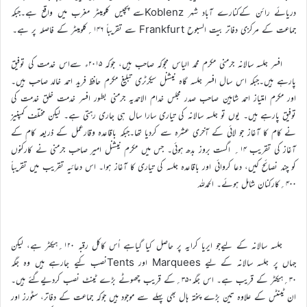
دریائے رائن کےکنارے آباد شہر Koblenzسے پچیس کلومیٹر مغرب میں واقع ہے۔جبکہ
جماعت کے مرکزی دفاتر بیت السبوح Frankfurt سے تقریباً ۱۴۶؍کلومیٹر کے فاصلہ پر ہے۔
افسر جلسہ سالانہ جرمنی مکرم محمد الیاس مجوکہ صاحب ہیں، جوکہ ۲۰۱۵ء سےاس خدمت کی توفیق
پارہے ہیں۔جبکہ اس سال افسر جلسہ گاہ نیشنل سیکرٹری تبلیغ مکرم حافظ فرید احمد خالد صاحب ہیں۔
اور مکرم امتیاز احمد شاہین صاحب صدر مجلس خدام الاحمدیہ جرمنی بطور افسر خدمت خلق خدمت کی
توفیق پارہے ہیں۔ یوں تو جلسہ سالانہ کی تیاری سارا سال ہی جاری رہتی ہے۔ لیکن مختلف کمپنیز
نے کام کا آغاز جو لائی کے آخری عشرہ سے کردیا تھا۔جبکہ باقاعدہ وقارعمل کے ذریعہ کام کے
آغاز کی تقریب ۱۴؍ اگست بروز بدھ ہوئی۔ جس میں مکرم نیشنل امیر صاحب جرمنی نے کارکنوں
کو چند نصائح کیں، دعا کروائی اور باقاعدہ جلسہ کی تیاری کا آغاز ہوا۔ اس دعائیہ تقریب میں تقریباً
۴۰۰؍کارکنان شامل ہوئے۔ الحمدللہ
جلسہ سالانہ کے لیےجو ایریا کرایہ پر حاصل کیا گیاہے اُس کاکل رقبہ ۱۲۰؍ہیکٹر ہے، لیکن
جہاں پر جلسہ سالانہ کے لیے Marquees اور Tentsنصب کیے جارہے ہیں وہ جگہ
۳۰؍ہیکٹر کے قریب ہے۔ اس جگہ۳۵۰؍کے قریب چھوٹے بڑے ٹینٹ نصب کردیےگئے ہیں۔
ان ٹینٹس کے علاوہ تین بڑے پختہ ہال بھی پہلے سے موجود ہیں جوکہ جماعت کے دفاتر، سٹورز اور