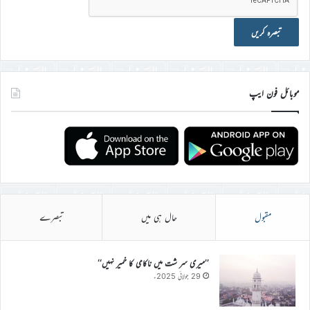
موبائل فون ایپ
مقبول
حال ہی میں
تبصرے
’’میری سر شت میں ناکامی کا خمیر نہیں‘‘
29 جولائی 2025ء