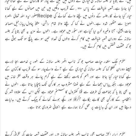
ہیں، نے بتایا کہ جلسہ سالانہ کی تیاری کے دنوں میں تین سے چار سو کارکنان کے لیے کھانا تیار
کیا جارہا ہے۔شعبہ ضیافت کے پاس ۸۸۰؍کے قریب دیگیں ہیں جن میں مہمانوں کے لیے کھانا
تیار کیا جائے گا۔جلسہ کے دنوں میں پکنے والے کھانے کی Recipeحضور ایدہ اللہ تعالیٰ بنصرہ
العزیز سے منظور شدہ ہے۔انہوں نے کہا کہ پکنے والا تمام راشن، مثلاً چاول،پیاز،تیل،مصالحہ
جات،چینی، آٹا وغیرہ خرید لیا گیاہے اور سٹور میں موجود ہے۔ انہوں نے مزید یہ بھی بتایا کہ جلسہ
سالانہ کے دوران شعبہ ضیافت میں کام کرنے والوں کی تعداد تین سو سے پانچ سو تک ہوتی ہے
جو کہ مختلف شفٹس میں کام کرتے ہیں۔
مکرم ملک سکندر حیات صاحب جو کہ نائب افسر جلسہ سالانہ کے طور پر خدمت بجا لارہے
ہیںنے دوران گفتگو کہا کہ جلسہ سالانہ کی تیاری کے لیے آنے والےچار سو کے قریب کارکنان کے
لیے کھانا تیار کیا جاتا ہے اور جسم کو چست رکھنے کے لیے گرم چائے ہر وقت لنگر خانہ میں
موجود ہے۔ جبکہ پیاس بجھانے کے لیے ٹھنڈا مشروب ہر کارکن تک پہنچایا جاتا ہے۔ انہوں نے
یہ بھی بتا یا کہ جماعت کی طرف سے فوڈ کنٹرول کا سسٹم موجود ہے لیکن اس کے علاوہ شہر کی
انتظامیہ کے کارکن بھی گاہے بگاہے آکرفوڈ اور پکے ہوئے کھانے کو چیک کرتے ہیں، ہدایات
دیتے ہیں اور ان کی ہدایات پر عمل کرنا ہمارے لیے انتہائی ضروری ہوتا ہے۔
مکرم ابرار الحق صاحب بھی نائب افسر جلسہ سالانہ ہیں اور مختلف شعبہ جات کی نگرانی کرتے