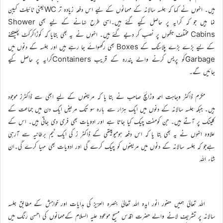
ہیں۔ انہوں نے کہا کہ جلسہ سالانہ کے مہمانوں کے لیے اس دفعہ زیادہ تر WCیعنی ٹائیلٹ کیبن
نما ہیں جو کہ کرایہ پر حاصل کیے گئے ہیں۔اسی طرح نہانے کے لیے بھی Shower
Cabins مختلف جگہوں پر نصب کر دیے گئے ہیں۔ انہوں نے یہ بھی بتایا کہ کوڑاکرکٹ پھینکنے
کے لیے بڑے بڑے پلاسٹک کے Boxes بھی رکھوائے جا رہے ہیں اور جلسہ کے دنوں میں
Garbageکو پریس کرنے والے پندرہ کے قریب Containersکرایہ پر حاصل کیے
جائیں گے۔
مکرم ڈاکٹر وجاہت احمد وڑائچ صاحب نے بتا یا کہ مریضوں کے لیے ابھی سے ڈاکٹرز موجود
ہیں۔ جبکہ جلسہ سالانہ کے دنوں میں ایک ہزار سے بارہ سو تک مریض ایک دن میں جماعت کے
کلینک پر آتے ہیں۔ جن کومفت چیک کیا جاتا ہے اور ادویات بھی فری دی جاتی ہیں۔ اس کے
علاوہ انہوں نے یہ بھی بتا یا کہ اس دفعہ ہومیوپیتھی کے ڈاکٹر ز کی ایک ٹیم برطانیہ سے آرہی
ہےجو کہ جلسہ سالانہ کے دنوں میں مریضوں کو چیک کرے گی اور ادویات بھی مہیا کرے گی۔ان
شاء اللہ
اللہ تعالیٰ ہمیں حضور انور ایدہ اللہ تعالیٰ بنصرہ العزیز کی ہدایات اور خواہش کے مطابق جلسہ
سالانہ پر تشریف لانے والے حضرت اقدس مسیح موعود علیہ السلام کےمہمانوں کی احسن رنگ میں