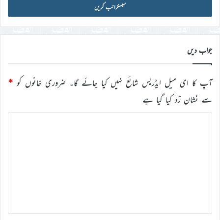
آئی
ڈی
درج
کریں
جواب دیں
آپ کا ای میل ایڈریس شائع نہیں کیا جائے گا۔
ضروری خانوں کو
*
سے نشان زد کیا گیا ہے
ت
ب
ص
ر
ہ
*