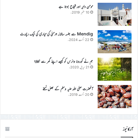
مومن دلیر اور شجاع ہوتا ہے
10 ستمبر 2019ء
Mendig سے جلسہ سالانہ جرمنی کی تیاری کی ایک رپورٹ
22 اگست 2024ء
ہم نے کورونا وائرس کو کیسے اپنے گھر سے نکالا؟
21 اپریل 2020ء
آنحضرت صلی اللہ علیہ وسلم کے بعض نسخے
20 اگست 2019ء
آرکائیوز