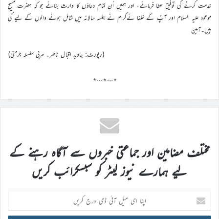
خدمت کرنے کی توفیق عطا فرمائے، اور ہمیں اُن تمام دعاؤں کا وارث بنائے جو کہ حضرت مسیح
موعود علیہ السلام اور آپؑ کے خلفا ئےکرام نے جلسہ سالانہ میں شامل ہونے والوں کے لیے کی
ہیں۔آمین
(رپورٹ: جاوید اقبال ناصر۔ مربی سلسلہ جرمنی)
٭…٭…٭
مختلف مضامین اور جماعتی خبروں سے آگاہ رہنے کے
لیے ہمارے نیوز لیٹر کو سبسکرائب کریں
اپنا
ای
میل