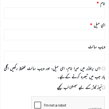
نام
*
ای میل
*
ویب‌ سائٹ
اس براؤزر میں میرا نام، ای میل، اور ویب سائٹ محفوظ رکھیں اگلی
بار جب میں تبصرہ کرنے کےلیے۔
نیوز لیٹر کے لیے سبسکرائب کیجیے