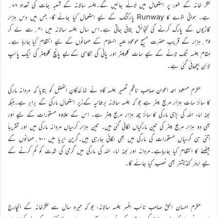
لنگر خانہ کے طور پر استعمال میں لائے جائیں گے۔جلسہ سالانہ کے شعبہ جات کی تعداد ۷۸؍
ہے۔ ہوائی اڈے کا Runway پارکنگ کے لیے استعمال کیا جائے گا، جس میں دس ہزار
گاڑیوں کے پارک کرنے کی گنجائش بتائی جاتی ہے۔اس سال جلسہ سالانہ میں ۴۰؍سے لے کر
۴۵؍ہزار کے قریب حضرت مسیح موعود علیہ السلام کے مہمانوں کے لیے انتظام کیا جارہا ہے۔
مقام جلسہ تک لانے کے لیے سات کلومیٹر اور پانی کی نکاسی کےلیے پانچ کلومیٹر کی ایک پائپ
لائن بچھائی گئی ہے۔
مکرم مسعود احمد اعوان صاحب ناظم تعمیر جلسہ گاہ نے نمائندگانِ الفضل کو بتایا کہ مردانہ مارکی
کا سائز سات ہزار مربع میٹر ہے جو کہ جلسہ سالانہ برطانیہ کےزیر استعمال مارکی کے برابر ہے۔جبکہ
لجنہ اماء اللہ کی بڑی مارکی کا سائز چھ ہزار مربع میٹر ہے۔ اس کے علاوہ مستورات کے لیے اَور
بھی دو ہزار مربع میٹر کی تین مارکیاں لگائی گئی ہیں۔ تین ہزار کرسیاں مردانہ مارکی میں اور تقریباً
اتنی ہی کرسیاں مستورات کی مارکی میں بھی لگائی جارہی ہیں۔گرین ایریا میں ۸۰۰؍مہمانوں کے
بیٹھنے کا انتظام کیا جارہاہے۔مردانہ اور لجنہ اماء اللہ کی مارکی میں گرمی کی شدت کو کم کرنے کے
لیے ایئر کنڈیشنر بھی نصب کیا جائے گا۔
مکرم احسان الحق صاحب نائب افسر جلسہ سالانہ، جو کہ تیرہ سال سے لنگرخانہ کے انچارج