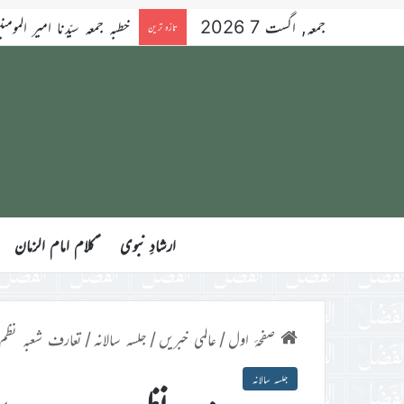
جمعہ, اگست 7 2026
خطبہ جمعہ سیّدنا امیر المومنین ح
تازہ ترین
ارشادِ نبوی
ؑکلام امام الزمان
صفحۂ اول
/
عالمی خبریں
/
جلسہ سالانہ
/
تعارف شعبہ نظم 
جلسہ سالانہ