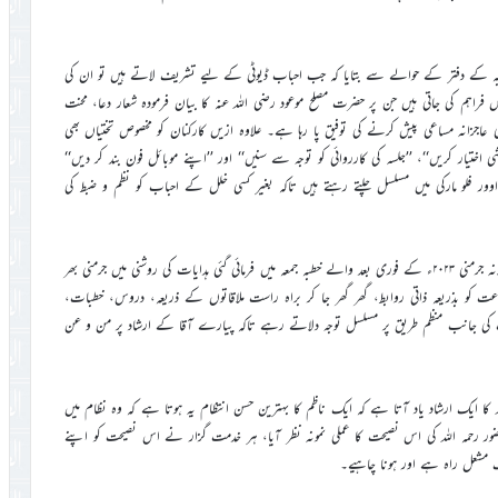
بہ کے دفتر کے حوالے سے بتایا کہ جب احباب ڈیوٹی کے لیے تشریف لاتے ہیں تو ان کی
فراہم کی جاتی ہیں جن پر حضرت مصلح موعود رضی اللہ عنہ کا بیان فرمودہ شعار دعا، محنت
 عاجزانہ مساعی پیش کرنے کی توفیق پا رہا ہے۔ علاوہ ازیں کارکنان کو مخصوص تختیاں بھی
اختیار کریں‘‘، ’’جلسہ کی کارروائی کو توجہ سے سنیں‘‘ اور ’’اپنے موبائل فون بند کر دیں‘‘
اوور فلو مارکی میں مسلسل چلتے رہتے ہیں تاکہ بغیر کسی خلل کے احباب کو نظم و ضبط کی
اسی طرح موصوف نے بتایا کہ حضور انور ایدہ اللہ کی جانب سے جلسہ سالانہ جرمنی ۲۰۲۳ء کے فوری بعد والے خطبہ جمعہ میں فرمائی گئی ہدایات کی روشنی میں جرمنی بھر
ت کو بذریعہ ذاتی روابط، گھر گھر جا کر براہ راست ملاقاتوں کے ذریعہ، دروس، خطبات،
یت کی جانب منظم طریق پر مسلسل توجہ دلاتے رہے تاکہ پیارے آقا کے ارشاد پر من و عن
ہ کا ایک ارشاد یاد آتا ہے کہ ایک ناظم کا بہترین حسن انتظام یہ ہوتا ہے کہ وہ نظام میں
ضور رحمہ اللہ کی اس نصیحت کا عملی نمونہ نظر آیا، ہر خدمت گزار نے اس نصیحت کو اپنے
یک مشعل راہ ہے اور ہونا چاہیے۔