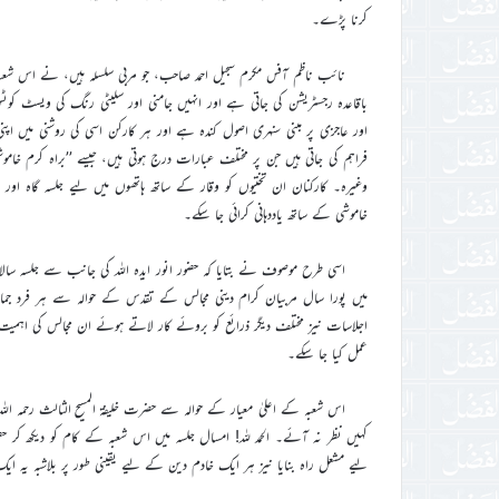
کرنا پڑے۔
نائب ناظم آفس مکرم سجیل احمد صاحب، جو مربی سلسلہ ہیں، نے اس شع
باقاعدہ رجسٹریشن کی جاتی ہے اور انہیں جامنی اور سلیٹی رنگ کی ویسٹ کوٹس 
اور عاجزی پر مبنی سنہری اصول کندہ ہے اور ہر کارکن اسی کی روشنی میں اپنی
فراہم کی جاتی ہیں جن پر مختلف عبارات درج ہوتی ہیں، جیسے ’’براہ کرم خاموشی 
وغیرہ۔ کارکنان ان تختیوں کو وقار کے ساتھ ہاتھوں میں لیے جلسہ گاہ اور 
خاموشی کے ساتھ یاددہانی کرائی جا سکے۔
میں پورا سال مربیان کرام دینی مجالس کے تقدس کے حوالہ سے ہر فرد جماع
اجلاسات نیز مختلف دیگر ذرائع کو بروئے کار لاتے ہوئے ان مجالس کی اہم
عمل کیا جا سکے۔
اس شعبہ کے اعلیٰ معیار کے حوالہ سے حضرت خلیفۃ المسیح الثالث رحمہ الل
کہیں نظر نہ آئے۔ الحمد للہ! امسال جلسہ میں اس شعبہ کے کام کو دیکھ کر ح
لیے مشعل راہ بنایا نیز ہر ایک خادم دین کے لیے یقینی طور پر بلاشبہ یہ ا