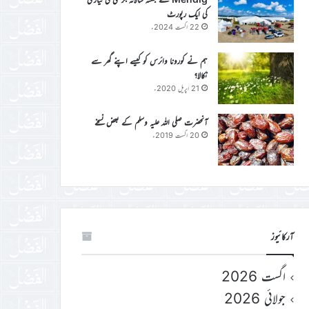
کی ایک رپورٹ
22 اگست 2024ء
ہم نے کورونا وائرس کو کیسے اپنے گھر سے
نکالا؟
21 اپریل 2020ء
آنحضرت صلی اللہ علیہ وسلم کے بعض نسخے
20 اگست 2019ء
آرکائیوز
اگست 2026
جولائی 2026