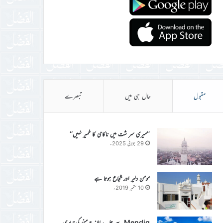
مقبول
حال ہی میں
تبصرے
’’میری سر شت میں ناکامی کا خمیر نہیں‘‘
29 جولائی 2025ء
مومن دلیر اور شجاع ہوتا ہے
10 ستمبر 2019ء
Mendig سے جلسہ سالانہ جرمنی کی تیاری