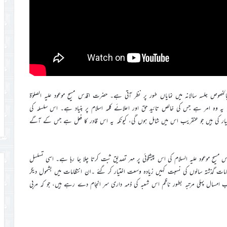
خصوص جلسہ سالانہ میں نمایاں طور پر نظر آتی ہے۔ حضرت اقدس مسیح موعود علیہ الصلوٰة
کہ یہ وہ امر ہے جس کی خالص تائید حق اور اعلائے کلمہ اسلام پر بنیاد ہے۔ اس سلسلہ کی
تیار کی ہیں جو عنقریب اس میں شامل ہوں گی، کیونکہ یہ اس قادر کا فعل ہے جس کے آگے
مسیح موعود علیہ السلام کی اس پیشگوئی پر مہر تصدیق ثبت کرتا چلا جا رہا ہے۔ اسی تسلسل
ظامات گذشتہ سالوں کی نسبت کہیں زیادہ وسعت اختیار کر گئے ۔ان انتظامات میں بشمول دیگر
 امسال پہلی مرتبہ بطور ناظم اس شعبہ کی ذمہ داری سر انجام دے رہے ہیں، جو کہ مربی