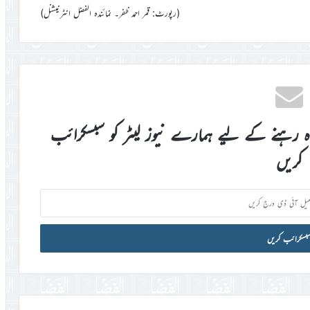
(رپورٹ: قمر احمد ظفر۔ نمائندہ الفضل انٹرنیشنل)
اہ رہنے کے لیے ہمارے نیوز لیٹر کو سبسکرائب
کریں