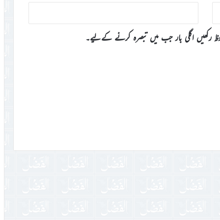
وظ رکھیں اگلی بار جب میں تبصرہ کرنے کےلیے۔