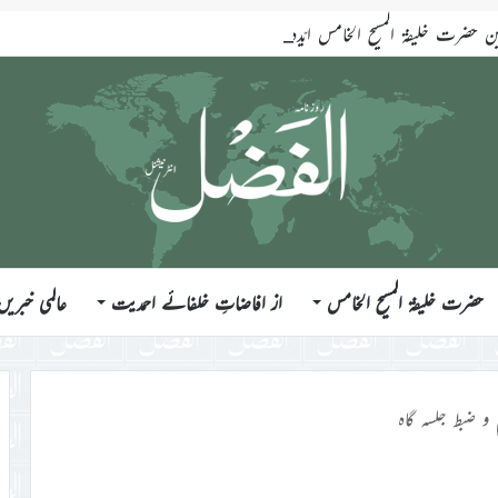
ضرت خلیفۃ المسیح الخامس ایّدہ اللہ تعالیٰ بنصرہ العزیز فرمودہ 17؍جولائی 2026ء
حضرت خلیفۃ المسیح الخامس
از افاضاتِ خلفائے احمدیت
عالمی خبریں
و ضبط جلسہ گاہ