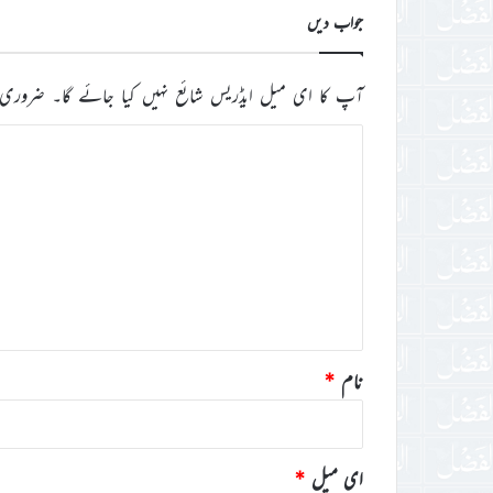
جواب دیں
آپ کا ای میل ایڈریس شائع نہیں کیا جائے گا۔
ضروری 
ت
ب
ص
ر
ہ
*
نام
*
ای میل
*