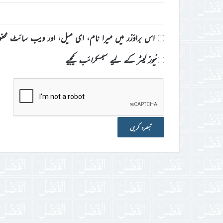
اس براؤزر میں میرا نام، ای میل، اور ویب سائٹ محف
نیوز لیٹر کے لیے سبسکرائب کیجیے