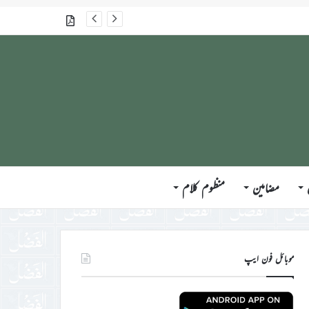
گذشتہ شمارے
مضامین
منظوم کلام
موبائل فون ایپ