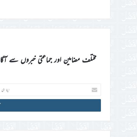
مختلف مضامین اور جماعتی خبروں سے آگ
اپنا
ای
میل
آئی
ڈی
درج
کریں