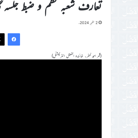
تعارف شعبہ نظم و ضبط جلسہ گ
2 ستمبر 2024ء
ook
(قمر احمد ظفر۔ نمائندہ الفضل انٹرنیشنل)