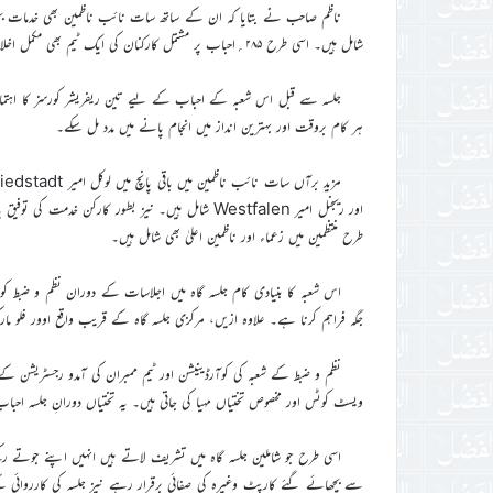
ناظم صاحب نے بتایا کہ ان کے ساتھ سات نائب ناظمین بھی خدمات بجا
شامل ہیں۔ اسی طرح ۲۸۵؍احباب پر مشتمل کارکنان کی ایک ٹیم بھی مکمل اخلاص سے کام کر رہی ہے، جن میں اکثریت انصار اللہ کے ممبران کی ہے۔
جلسہ سے قبل اس شعبہ کے احباب کے لیے تین ریفریشر کورسز کا اہتمام ب
ہر کام بروقت اور بہترین انداز میں انجام پانے میں مدد مل سکے۔
اور ریجنل امیر Westfalen شامل ہیں۔ نیز بطور کارک
طرح منتظمین میں زعماء اور ناظمین اعلیٰ بھی شامل ہیں۔
اس شعبہ کا بنیادی کام جلسہ گاہ میں اجلاسات کے دوران نظم و ضبط کو برقر
جگہ فراہم کرنا ہے۔ علاوہ ازیں، مرکزی جلسہ گاہ کے قریب واقع اوور فلو مار
نظم و ضبط کے شعبہ کی کوآرڈینیشن اور ٹیم ممبران کی آمدو رجسٹریشن کے 
ویسٹ کوٹس اور مخصوص تختیاں مہیا کی جاتی ہیں۔ یہ تختیاں دورانِ جلسہ احباب 
اسی طرح جو شاملین جلسہ گاہ میں تشریف لاتے ہیں انہیں اپنے جوتے رکھ
سے بچھائے گئے کارپٹ وغیرہ کی صفائی برقرار رہے نیز جلسہ کی کارروائی 