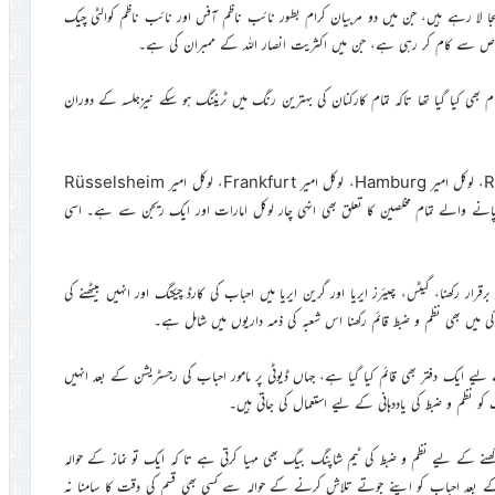
 لا رہے ہیں، جن میں دو مربیان کرام بطور نائب ناظم آفس اور نائب ناظم کوالٹی چیک
ھی کیا گیا تھا تاکہ تمام کارکنان کی بہترین رنگ میں ٹریننگ ہو سکے نیزجلسہ کے دوران
مزید برآں سات نائب ناظمین میں باقی پانچ میں لوکل امیر Riedstadt، لوکل امیر Hamburg، لوکل امیر Frankfurt، لوکل امیر Rüsselsheim
ن خدمت کی توفیق پانے والے تمام مخلصین کا تعلق بھی انہی چار لوکل امارات اور ایک ریجن سے ہے۔ اسی
ار رکھنا، گیٹس، چیئرز ایریا اور گرین ایریا میں احباب کی کارڈ چیکنگ اور انہیں بیٹھنے کی
کی میں بھی نظم و ضبط قائم رکھنا اس شعبہ کی ذمہ داریوں میں شامل ہے۔
لیے ایک دفتر بھی قائم کیا گیا ہے، جہاں ڈیوٹی پر مامور احباب کی رجسٹریشن کے بعد انہیں
کو نظم و ضبط کی یاددہانی کے لیے استعمال کی جاتی ہیں۔
نے کے لیے نظم و ضبط کی ٹیم شاپنگ بیگ بھی مہیا کرتی ہے تا کہ ایک تو نماز کے حوالہ
کے بعد احباب کو اپنے جوتے تلاش کرنے کے حوالہ سے کسی بھی قسم کی دقت کا سامنا نہ