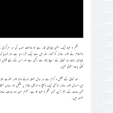
نظم و ضبط ایک ایسی بنیادی قدر ہے جو جماعت احمدیہ کی ہر سرگرمی بال
والسلام نے جلسہ سالانہ کو شعائر اللہ میں سے ایک قرار دیا ہے اور فرمایا 
بنیادی اینٹ خدا تعالیٰ نے اپنے ہاتھ سے رکھی ہے اور اس کے لیے قومیں 
کوئی بات اَنہونی نہیں۔
اللہ تعالیٰ کے فضل و کرم سے ہر سال منعقد ہونے والا جلسہ حضرت اقدس 
میں امسال جلسہ سالانہ جرمنی ایک وسیع و عریض مقام پر منتقل ہوا، جہاں انت
شعبہ جات کے اہم ترین شعبہ نظم و ضبط کا ہے، مکرم سعید احمد عارف صاحب
سلسلہ ہیں۔