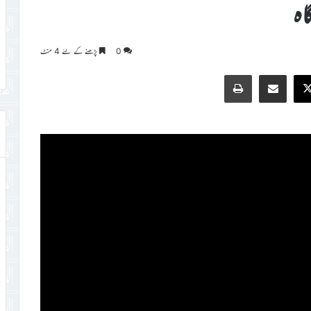
اہ
0
پڑھنے کے لئے 4 منٹ
Print
Share via Email
Faceb
X