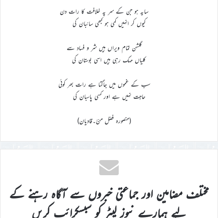
سایہ ہو جن کے سر پہ خلافت کا رات دن
کیوں کر انہیں کمی ہو کبھی سائبان کی
گلشن تمام ویراں ہیں شر و فساد سے
کلیاں مہک رہی ہیں اسی بوستان کی
سب کے غموں میں جاگتا ہے رات بھر کوئی
حاجت نہیں ہے اور کسی پاسبان کی
(منصورہ فضل منؔ۔قادیان)
مختلف مضامین اور جماعتی خبروں سے آگاہ رہنے کے
لیے ہمارے نیوز لیٹر کو سبسکرائب کریں