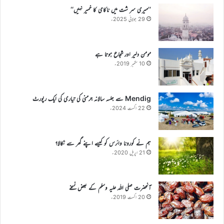
’’میری سر شت میں ناکامی کا خمیر نہیں‘‘
29 جولائی 2025ء
مومن دلیر اور شجاع ہوتا ہے
10 ستمبر 2019ء
Mendig سے جلسہ سالانہ جرمنی کی تیاری کی ایک رپورٹ
22 اگست 2024ء
ہم نے کورونا وائرس کو کیسے اپنے گھر سے نکالا؟
21 اپریل 2020ء
آنحضرت صلی اللہ علیہ وسلم کے بعض نسخے
20 اگست 2019ء