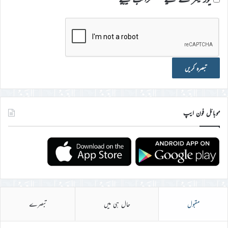
موبائل فون ایپ
مقبول
حال ہی میں
تبصرے