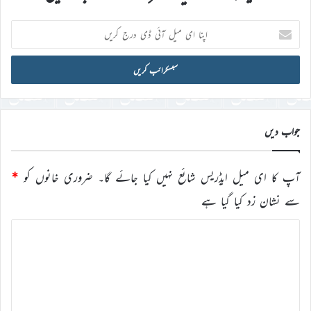
اپنا
ای
میل
آئی
ڈی
درج
کریں
جواب دیں
آپ کا ای میل ایڈریس شائع نہیں کیا جائے گا۔
ضروری خانوں کو
*
سے نشان زد کیا گیا ہے
ت
ب
ص
ر