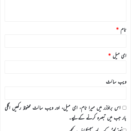
ہ
*
نام
*
ای میل
*
ویب‌ سائٹ
اس براؤزر میں میرا نام، ای میل، اور ویب سائٹ محفوظ رکھیں اگلی
بار جب میں تبصرہ کرنے کےلیے۔
نیوز لیٹر کے لیے سبسکرائب کیجیے