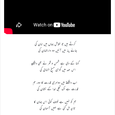
کرتے ہیں جو تلاش جہاں میں امان کی
جائے پنہ میں آئیں وہ دارالامان کی
گہنا کے دی ہے شمس و قمر نے بھی دیکھیے
اس عہد میں گواہی مسیحُ الزمانؑ کی
اب دیکھتے ہیں دوسری قدرت کا دور ہم
قدرت ہے اک تجلی خدا کے نشان کی
ہم کو نہیں ہے خوف کوئی اس جہان کا
تائید مل گئی ہے ہمیں آسمان کی