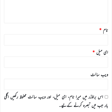
ہ
*
نام
*
ای میل
*
ویب‌ سائٹ
اس براؤزر میں میرا نام، ای میل، اور ویب سائٹ محفوظ رکھیں اگلی
بار جب میں تبصرہ کرنے کےلیے۔