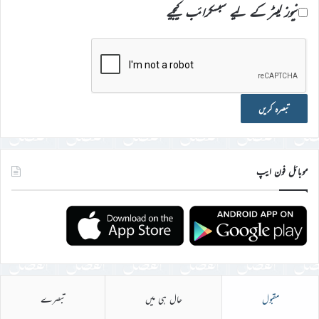
نیوز لیٹر کے لیے سبسکرائب کیجیے
موبائل فون ایپ
مقبول
حال ہی میں
تبصرے