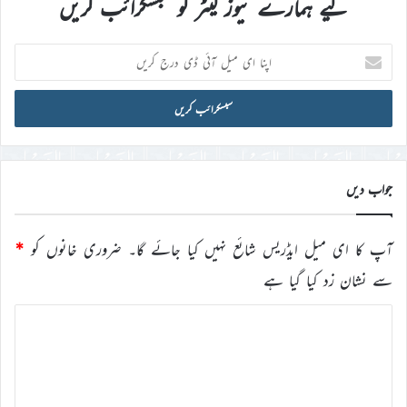
لیے ہمارے نیوز لیٹر کو سبسکرائب کریں
اپنا
ای
میل
آئی
ڈی
درج
کریں
جواب دیں
آپ کا ای میل ایڈریس شائع نہیں کیا جائے گا۔
ضروری خانوں کو
*
سے نشان زد کیا گیا ہے
ت
ب
ص
ر