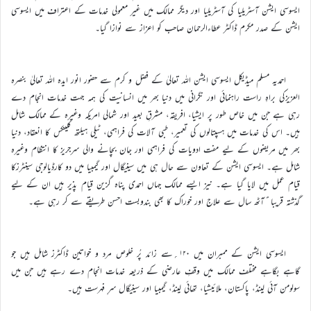
ایسوسی ایشن آسٹریلیا کی آسٹریلیا اور دیگر ممالک میں غیر معمولی خدمات کے اعتراف میں ایسوسی
ایشن کے صدر مکرم ڈاکٹر عطاءالرحمان صاحب کو اعزاز سے نوازا گیا۔
احمدیہ مسلم میڈیکل ایسوسی ایشن اللہ تعالیٰ کے فضل و کرم سے حضور انور ایدہ اللہ تعالیٰ بنصرہ
العزیزکی براہِ راست راہنمائی اور نگرانی میں دنیا بھر میں انسانیت کی ہمہ جہت خدمات انجام دے
رہی ہے جن میں خاص طور پر ایشیا، افریقہ، مشرقِ بعید اور شمالی امریکہ وغیرہ کے ممالک شامل
ہیں۔ اس کی خدمات میں ہسپتالوں کی تعمیر، طبی آلات کی فراہمی، ٹیلی ہیلتھ کلینکس کا انعقاد، دنیا
بھر میں مریضوں کے لیے مفت ادویات کی فراہمی اور جان بچانے والی سرجریز کا انتظام وغیرہ
شامل ہے۔ ایسوسی ایشن کے تعاون سے حال ہی میں سینیگال اور گیمبیا میں دو کارڈیالوجی سینٹرزکا
قیام عمل میں لایا گیا ہے۔ نیز ایسے ممالک جہاں احمدی پناہ گزین قیام پذیر ہیں ان کے لیے
گذشتہ قریبا ًآٹھ سال سے علاج اور خوراک کا بھی بندوبست احسن طریقے سے کر رہی ہے۔
ایسوسی ایشن کے ممبران میں ۱۲۰؍سے زائد پُر خلوص مرد و خواتین ڈاکٹرز شامل ہیں جو
گاہے بگاہے مختلف ممالک میں وقفِ عارضی کے ذریعہ خدمات انجام دے رہے ہیں جن میں
سولومن آئی لینڈ، پاکستان، ملائیشیا، تھائی لینڈ، گیمبیا اور سینیگال سرِ فہرست ہیں۔