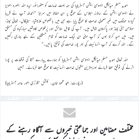
احمدیہ مسلم میڈیکل ایسوسی ایشن آسٹریلیا کی ہمہ جہت خدمات کو حضورِانور ایدہ اللہ بنصرہ العزیز
نے ایسوسی ایشن کے سالانہ اجلاس کے موقع پر ان الفاظ میں سراہا: ’’الحمدللہ آپ نے قریباً
گیارہ ممالک میں غیر معمولی خدمت کا موقع پایا ہے جن میں بالخصوص ملائیشیا، سینیگال، تھائی لینڈ،
سولومن آئی لینڈ اور پاکستان شامل ہیں۔ آپ کی قابلِ ستائش اور پُرخلوص کاوشیں مبارکباد کی مستحق
ہیں۔ میں امید کرتا ہوں کہ آپ اپنی ان نیک خدمات کو تمام مستحقین کے لیے جاری رکھیں
گے۔ اللہ کرے کہ آپ انسانیت کی بھر پور خدمت کی توفیق پائیں۔‘‘
اللہ تعالیٰ احمدیہ مسلم میڈیکل ایسوسی ایشن آسٹریلیا کو ہمارے پیارے آقا کی توقعات پر پورا
اترنے کی توفیق عطا فرمائے اوربہترین مقبول خدمتِ انسانیت کا موقع عطا فرمائے۔ آمین
(رپورٹ: امجد محمود خان۔ نیشنل سیکرٹری امور عامہ آسٹریلیا)
مختلف مضامین اور جماعتی خبروں سے آگاہ رہنے کے