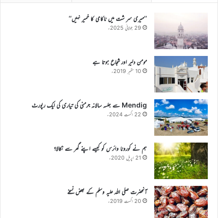
’’میری سر شت میں ناکامی کا خمیر نہیں‘‘
29 جولائی 2025ء
مومن دلیر اور شجاع ہوتا ہے
10 ستمبر 2019ء
Mendig سے جلسہ سالانہ جرمنی کی تیاری کی ایک رپورٹ
22 اگست 2024ء
ہم نے کورونا وائرس کو کیسے اپنے گھر سے نکالا؟
21 اپریل 2020ء
آنحضرت صلی اللہ علیہ وسلم کے بعض نسخے
20 اگست 2019ء