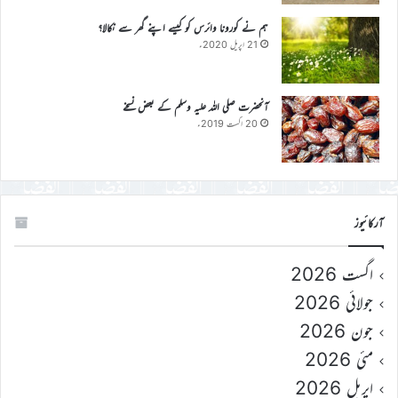
ہم نے کورونا وائرس کو کیسے اپنے گھر سے نکالا؟
21 اپریل 2020ء
آنحضرت صلی اللہ علیہ وسلم کے بعض نسخے
20 اگست 2019ء
آرکائیوز
اگست 2026
جولائی 2026
جون 2026
مئی 2026
اپریل 2026