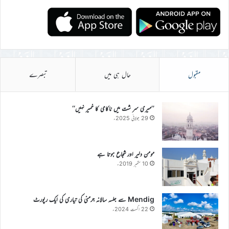
مقبول
حال ہی میں
تبصرے
’’میری سر شت میں ناکامی کا خمیر نہیں‘‘
29 جولائی 2025ء
مومن دلیر اور شجاع ہوتا ہے
10 ستمبر 2019ء
Mendig سے جلسہ سالانہ جرمنی کی تیاری کی ایک رپورٹ
22 اگست 2024ء