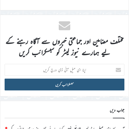
مختلف مضامین اور جماعتی خبروں سے آگاہ رہنے کے
لیے ہمارے نیوز لیٹر کو سبسکرائب کریں
اپنا
ای
میل
آئی
ڈی
درج
کریں
جواب دیں