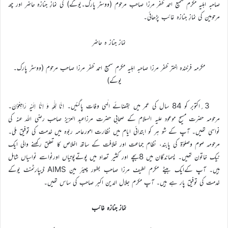
صاحبہ اہلیہ مکرم سمیع احمد ظفر مرزا صاحب مرحوم (ووسٹر پارک۔یوکے) کی نمازِ جنازہ حاضر اور چھ
مرحومین کی نمازِ جنازہ غائب پڑھائی۔
نماز جناز ہ حاضر
مکرمہ فرخنده اختر ظفر مرزا صاحبہ اہلیہ مکرم سمیع احمد ظفر مرزا صاحب مرحوم (ووسٹر پارک۔
یوکے)
3؍اکتوبر کو 84 سال کی عمر میں بقضائے الٰہی وفات پاگئیں۔ اِنَّا لِلّٰہِ وَ اِنَّا اِلَیْہِ رَاجِعُوْنَ۔
مرحومہ حضرت مسیح موعود علیہ السلام کے صحابی حضرت مرزاعبد العزیز صاحب رضی اللہ عنہ کی
نواسی تھیں۔ آپ کے شو ہر کو ابتدائی ایام میں نظارت امورعامہ ربوہ میں خدمت کی توفیق ملی۔
مرحومہ صوم وصلوٰۃ کی پابند، نظام جماعت اور خلافت کے ساتھ اخلاص کا تعلق رکھنے والی ایک
نیک خاتون تھیں۔ پسماندگان میں 8بچے اور کثیر تعداد میں پوتےپوتیاں اورنواسے نواسیاں شامل
ہیں۔ آپ کےایک بیٹے مکرم لطیف مرزا صاحب بطور چیئر مین AIMS ڈیپارٹمنٹ یوکے
خدمت کی توفیق پار ہے ہیں۔ آپ مکرم جلال الدین اکبر صاحب کی ساس تھیں۔
نماز جنازہ غائب