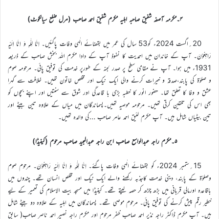
۴۔مکرمہ آصفہ شفیق صاحبہ اہلیہ مکرم شفیق احمد صاحب (مرل ضلع سیالکوٹ)
20؍اگست 2024ء کو53 سال کی عمر میں بقضائے الٰہی وفات پاگئیں۔ اِنَّا لِلّٰہِ وَ اِنَّا اِلَیْہِ
رَاجِعُوْنَ۔ آپ کے خاندان میں احمدیت کا نفوذ آپ کے دادا مکرم اللہ بخش صاحب کے ذریعہ
1931ء میں ہوا۔ آپ نے مقامی سطح پر صدر لجنہ کے طورپر خدمت کی توفیق پائی۔ مرحومہ صوم
و صلوٰۃ کی پابند،صدقہ و خیرات کرنے والی ایک نیک اور مخلص خاتون تھیں۔ خلافت سے گہرا
عشق و وفا کا تعلق تھا۔ حضور انور کا خطبہ بڑی با قاعدگی اور شوق سے سنتیں اور اپنے بچوں کو
بھی اس کی تلقین کرتی تھیں۔ مرحومہ موصیہ تھیں۔پسماندگان میں میاں کے علاوہ تین بیٹے اور
تین بیٹیاں شامل ہیں۔ آپ مکرم لئیق احمد عامر صاحب …کی والدہ تھیں۔
۵۔مکرم راجہ عبدالواسع صاحب ابن راجہ عبدالمجید صاحب مرحوم (کینیڈا)
15؍ستمبر 2024ء کو بقضائے الٰہی وفات پاگئے۔ اِنَّا لِلّٰہِ وَ اِنَّا اِلَیْہِ رَاجِعُوْنَ۔ مرحوم صوم
وصلوٰۃ کے پابند، دینی خدمت کاجذبہ رکھنے والے ایک نیک اور مخلص انسان تھے۔ چندوں میں
باقاعدہ اورمالی قربانی میں بڑھ چڑھ کر حصہ لیتے تھے۔ کینیڈا میں مسجد بیت الاسلام کی تعمیر کے لیے
خطیر رقم پیش کرنے کی توفیق پائی۔ مرحوم موصی تھے۔ پسماندگان میں اہلیہ کے علاوہ دو بیٹے شامل
ہیں۔ آپ مکرم ڈاکٹر راجہ نذیر احمد صاحب ظفر مرحوم اور مکرم راجہ نصیر احمد ناصر صاحب( سابق