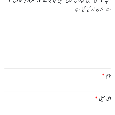
آپ کا ای میل ایڈریس شائع نہیں کیا جائے گا۔
ضروری خانوں کو
*
سے نشان زد کیا گیا ہے
ت
ب
ص
ر
ہ
*
نام
*
ای میل
*