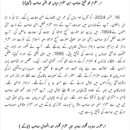
۱۔ مکرم محمد لئیق صاحب ابن مکرم میاں محمد بشیر صاحب (کینیڈا)
16؍ستمبر 2024ء کو تقریباً ۸۵ سال کی عمر میں بقضائے الٰہی وفات پاگئے۔ اِنَّا لِلّٰہِ وَ اِنَّا
اِلَیْہِ رَاجِعُوْنَ۔ آپ کےخاندان میں احمدیت آپ کے دادا مکرم فضل الٰہی صاحب کے ذریعہ آئی
جنہوں نے1904ء میں بذریعہ خط حضرت مسیح موعودؑ کی بیعت کی سعادت حاصل کی۔ آپ
حضرت فضل کریم صاحب رضی اللہ عنہ صحابی حضرت مسیح موعود علیہ السلام کے نواسے اور مکرم
ماسٹر محمد ابراہیم صاحب مرحوم درویش قادیان کے بھانجے تھے۔ آپ نے قصور اور لاہور میں
مختلف جماعتی عہدوں پر خدمت کی توفیق پائی۔ 1995ء میں اپنی فیملی کے ہمراہ کینیڈا منتقل
ہوگئے۔ پنجگانہ نمازوں کا التزام کرنے والے،تہجد گزار، تقویٰ شعار، نیک، مخلص اور قناعت پسند
انسان تھے۔ خلافت سے بے پناہ محبت اور عقیدت کا تعلق تھا۔ عہدیداران،واقفین زندگی
اورمربیان کا بےحد احترام کرتے تھے۔ حضور انور کے خطبات باقاعدگی سے سنتے اور نماز جمعہ اور
دیگرجماعتی پروگراموں میں شامل ہونے کے لیے مسجد جا یا کرتےتھے۔ مرحوم موصی تھے۔
پسماندگان میں اہلیہ کے علاوہ 2بیٹیاں اور 4بیٹے شامل ہیں۔ آپ مکرم خالد محمود شاہد صاحب
(امیر و مشنری انچارج کونگو) کے والد تھے۔ ان کی دو پوتیاں بھی مربیان سے بیاہی ہوئی ہیں۔
جن میں سے مکرم سفیر احمد صاحب دفتر پرائیویٹ سیکرٹری یوکے میں اور مکرم وقاص احمدصاحب
امریکہ میں خدمت کی توفیق پارہے ہیں۔
۲۔مکرمہ صابرہ گلزار صاحبہ اہلیہ مکرم گلزار احمد اٹھوال صاحب (یوکے )