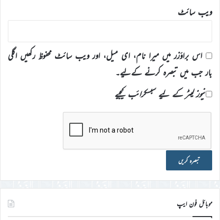
ویب‌ سائٹ
اس براؤزر میں میرا نام، ای میل، اور ویب سائٹ محفوظ رکھیں اگلی
بار جب میں تبصرہ کرنے کےلیے۔
نیوز لیٹر کے لیے سبسکرائب کیجیے
موبائل فون ایپ