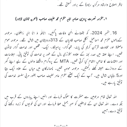
ناظر اصلاح وارشاد مرکزیہ ربوہ) کے برادر نسبتی تھے۔
۶۔مکرمہ نصرت پروین صاحبہ اہلیہ مکرم محمد حنیف صاحب (بحریہ ٹاؤن لاہور)
16؍ستمبر 2024ء کو بقضائے الٰہی وفات پاگئیں۔ اِنَّالِلّٰہِ وَ اِنَّا اِلَیْہِ رَاجِعُوْنَ۔ مرحومہ
کےماموں مکرم محمد اسماعیل ننگلی صاحب قادیان کے 313درویشان میں شامل تھے۔ مرحومہ صوم
وصلوٰۃ اور تلاوت قرآن کریم کی پابند، تہجدگزار، پرہیزگار، نیک، مخلص اور خدمت گزار خاتون
تھیں۔ اپنے حلقہ میں صدر لجنہ کے علاوہ سیکرٹری مال کے طور پر خدمت کی توفیق پائی۔ اجلاسات
اور اجتماعات کا خاص اہتمام کیا کرتی تھیں۔ MTA کے پروگرام دیکھنے والوں کے لیے اپنے گھر
کے دروازے ہمیشہ کھلے رکھتیں۔ مرحومہ موصیہ تھیں۔ پسماندگان میں میاں کے علاہ ایک بیٹا
اور5 بیٹیاں شامل ہیں۔ آپ کے ایک بھتیجے مکرم عامر لطيف صاحب بطور مربی سلسلہ خدمت کی
توفیق پارہے ہیں۔
اللہ تعالیٰ تمام مرحومین سے مغفرت کا سلوک فرمائے اور انہیں اپنے پیاروں کے قرب میں
جگہ دے۔ اللہ تعالیٰ ان کے لواحقین کو صبر جمیل عطا فرمائے اور ان کی خوبیوں کو زندہ رکھنے کی
توفیق دے۔آمین
٭…٭…٭