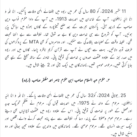
11 ستمبر 2024ء کو 80 سال کی عمر میں ربوہ میں بقضائے الٰہی وفات پاگئیں۔ اِنَّا لِلّٰہِ وَ
اِنَّا اِلَیْہِ رَاجِعُوْنَ۔ آپ کے خاندان میں احمدیت 1913ء میں آپ کے دادا مکرم نواب دین
صاحب کے ذریعہ آئی۔ پاکستان ہجرت کے بعد ضلع شیخوپورہ کے گاؤں بہوڑو میں رہائش پذیر
ہوئیں۔ آپ کو شروع سے ہی خدمت دین کا بے حد شوق تھا۔ خلافت سے بے انتہا محبت
تھی۔ خلیفہ وقت کے خطبات باقاعدگی سے سنتیں۔ اور دوسروں کو بھی MTA کے پروگراموں کی
طرف توجہ دلاتیں۔ بہت سے بچوں نے آپ سے قرآن کریم ناظرہ پڑھا۔ گاؤں میں اور ربوہ
میں صدر لجنہ کے علاوہ مختلف عہدوں پر خدمت کی توفیق پائی۔ خاوند کے ساتھ تبلیغ کے لیے بھی
جایا کرتی تھیں۔مرحومہ موصیہ تھیں۔پسماندگان میں ایک بیٹی اور 2 بیٹے شامل ہیں۔
۳۔ مکرم عبد السلام صاحب ابن مکرم ناصر احمد مظفر صاحب (ربوہ)
25؍جولائی 2024ء کو32 سال کی عمر میں بقضائے الٰہی وفات پاگئے۔ اِنَّا لِلّٰہِ وَ اِنَّا اِلَیْہِ
رَاجِعُوْنَ۔ مرحوم کے والد نے 1975ء میں احمدیت قبول کی۔ مرحوم نے منتظم تحریک جدید
اورمحصل کے طور پر خدمت کی توفیق پائی۔ اس کے علاوہ ربوہ میں مختلف ڈیوٹیاں بھی دیتے
رہے۔ مرحوم صوم وصلوٰۃ کے پابند، دعا گو، خلافت سے بے پناہ محبت کرنے والے،مخلص اور
نیک سیرت انسان تھے۔ مرحوم موصی تھے۔ پسماندگان میں والدین کے علاوہ تین بھائی اور دو
بہنیں شامل ہیں۔