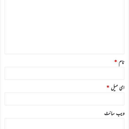
ب
ص
ر
ہ
*
نام
*
ای میل
*
ویب‌ سائٹ