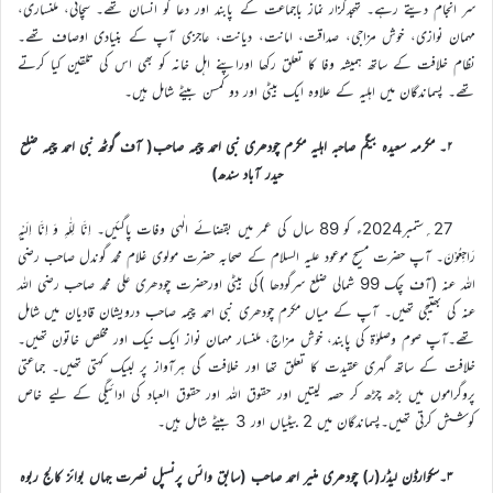
سر انجام دیتے رہے۔ تہجدگزار نماز باجماعت کے پابند اور دعا گو انسان تھے۔ سچائی، ملنساری،
مہمان نوازی، خوش مزاجی، صداقت، امانت، دیانت، عاجزی آپ کے بنیادی اوصاف تھے۔
نظام خلافت کے ساتھ ہمیشہ وفا کا تعلق رکھا اوراپنے اہل خانہ کو بھی اس کی تلقین کیا کرتے
تھے۔ پسماندگان میں اہلیہ کے علاوہ ایک بیٹی اور دو کمسن بیٹے شامل ہیں۔
۲۔ مکرمہ سعیدہ بیگم صاحبہ اہلیہ مکرم چودھری نبی احمد چیمہ صاحب( آف گوٹھ نبی احمد چیمہ ضلع
حیدر آباد سندھ)
27؍ستمبر2024ء کو 89 سال کی عمر میں بقضائے الٰہی وفات پاگئیں۔ اِنَّا لِلّٰہِ وَ اِنَّا اِلَیْہِ
رَاجِعُوْنَ۔ آپ حضرت مسیح موعود علیہ السلام کے صحابہ حضرت مولوی غلام محمد گوندل صاحب رضی
اللہ عنہ (آف چک 99 شمالی ضلع سرگودھا )کی بیٹی اورحضرت چودھری علی محمد صاحب رضی اللہ
عنہ کی بھتیجی تھیں۔ آپ کے میاں مکرم چودھری نبی احمد چیمہ صاحب درویشان قادیان میں شامل
تھے۔آپ صوم وصلوٰۃ کی پابند، خوش مزاج، ملنسار مہمان نواز ایک نیک اور مخلص خاتون تھیں۔
خلافت کے ساتھ گہری عقیدت کا تعلق تھا اور خلافت کی ہرآواز پر لبیک کہتی تھیں۔ جماعتی
پروگراموں میں بڑھ چڑھ کر حصہ لیتیں اور حقوق اللہ اور حقوق العباد کی ادائیگی کے لیے خاص
کوشش کرتی تھیں۔پسماندگان میں 2 بیٹیاں اور 3 بیٹے شامل ہیں۔
۳۔سکوارڈن لیڈر(ر) چودھری منیر احمد صاحب (سابق وائس پرنسپل نصرت جہاں بوائز کالج ربوہ