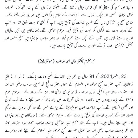
دیتے اور مسجد کی صفائی کا بھی خاص خیال رکھتے تھے۔ پنجوقتہ نماز وں کے پابند، تہجدگزار، ملنسار،
خوش مزاج، مخلص اور نیک انسان تھے۔ جماعت کے تمام پروگراموں میں بھر پور حصہ لیتے تھے۔
مقامی سطح پر سیکرٹری مال کے طورپر خدمت کی توفیق پائی۔ آپ کو تبلیغ کا بہت شوق تھا اور آپ
کے ذریعہ بہت سے لوگوں کو بیعت کی توفیق ملی۔ مرحوم موصی تھے۔پسماندگان میں تین بیٹیاں
اور چار بیٹے شامل ہیں۔آپ کے ایک بیٹے مکرم فواد احمد ناصر صاحب ملائیشیا میں مبلغ سلسلہ اور
نیشنل سیکرٹری وقف نو کے طور پر خدمت کی توفیق پارہے ہیں۔
۴۔مکرم ڈاکٹر رشید احمد صاحب ( سوئٹزرلینڈ)
23؍ستمبر2024ء کو 91 سال کی عمر میں بقضائے الٰہی وفات پاگئے۔ اِنَّا لِلّٰہِ وَ اِنَّا اِلَیْہِ
رَاجِعُوْنَ۔ آپ حضرت مسیح موعود علیہ السلام کے صحابہ حضرت شیخ محمد حسین صاحب رضی اللہ عنہ
اور حضرت حافظ عبد الجلیل خان صاحب شاہجہانپوری رضی اللہ عنہ کے داماد تھے۔ مرحوم صوم
وصلوٰۃ کے پابند، چندوں میں باقاعدہ اور مالی تحریکات میں بڑھ چڑھ کر حصہ لینے والے ایک فدائی
اور مخلص انسان تھے۔آپ جماعت احمدیہ سوئٹزرلینڈ کے پرانے ممبر تھےاور کئی سالوں سے زعیم
انصار اللہ کے طور پر خدمت کی توفیق پا رہے تھے۔ مرحوم موصی تھے۔ پسماندگان میں دو بیٹیا ں
اور تین بیٹے شامل ہیں۔ آپ کے داماد مکرم سید اسماعیل یوسف صاحب آف جدہ حضرت سیٹھ
ابو بکر یوسف صاحب رضی اللہ عنہ صحابی حضرت مسیح موعود علیہ السلام کے بیٹے اور دوسرے
داماد مکرم زاہد قریشی صاحب کئی سال امیر جماعت شارجہ رہ چکے ہیں۔