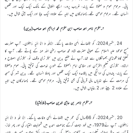
پائی۔ مرحوم صوم و صلوٰۃ کے پابند، غریب پرور، اچھے اخلاق کے مالک ایک نیک اور مخلص
انسان تھے۔ مرحوم موصی تھے۔پسماندگان میں اہلیہ کے علاوہ ایک بیٹا اور ایک بیٹی شامل ہیں۔
۲۔مکرم ناصر احمد صاحب ابن مکرم محمد ابراہیم احمد صاحب(بدین)
24؍ستمبر2024ء کو بقضائے الٰہی وفات پاگئے۔ اِنَّالِلّٰہِ وَ اِنَّا اِلَیْہِ رَاجِعُوْنَ۔ آپ حضرت
مسیح موعود علیہ السلام کے صحابی حضرت شاہ محمد صاحب رضی اللہ عنہ کے پوتے تھے۔ آپ کا
تعلق گاؤںتلونڈی جھونگلاں سے تھا۔آپ نے ضلع بدین میں سیکر ٹری وقف نو، سیکرٹری اصلاح و
ارشاد، سیکرٹری تعلیم القرآن اور مقامی امام الصلوٰۃ کے طورپر خدمت کی توفیق پائی۔ صوم وصلوٰۃ
کے پابند، چندوں کی ادائیگی میں باقاعدہ ایک نیک مخلص اور باوفا انسان تھے۔ بدین شہر کی مسجد
کی مرمت کے لیے نمایاں مالی قربانی کی بھی توفیق پائی۔ مرحوم موصی تھے۔ پسماندگان میں اہلیہ
کے علاوہ 2 بیٹے اور 2 بیٹیاں شامل ہیں۔
۳۔مکرم ناصر بن حاجی الدین صاحب(ملائیشیا)
20؍ستمبر2024ء کو 66سال کی عمر میں بقضائے الٰہی وفات پاگئے۔ اِنَّا لِلّٰہِ وَ اِنَّا اِلَیْہِ
رَاجِعُوْنَ۔ آپ نے1979ء میں خود بیعت کرکے جماعت احمدیہ میں شمولیت اختیار کی اور پھر نماز،
قرآن اور دیگر اسلامی تعلیمات سے آگاہی حاصل کی۔ اس دوران اکثر اوقات مسجد میں اذان