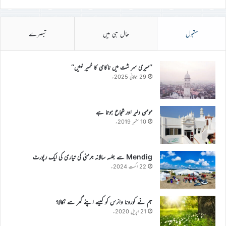
مقبول
حال ہی میں
تبصرے
’’میری سر شت میں ناکامی کا خمیر نہیں‘‘
29 جولائی 2025ء
مومن دلیر اور شجاع ہوتا ہے
10 ستمبر 2019ء
Mendig سے جلسہ سالانہ جرمنی کی تیاری کی ایک رپورٹ
22 اگست 2024ء
ہم نے کورونا وائرس کو کیسے اپنے گھر سے نکالا؟
21 اپریل 2020ء