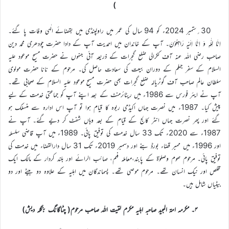
)
30؍ستمبر 2024ء کو 94 سال کی عمر میں راولپنڈی میں بقضائے الٰہی وفات پا گئے۔
اِنَّا لِلّٰہِ وَ اِنَّا اِلَیْہِ رَاجِعُوْنَ۔ آپ کے خاندان میں احمدیت آپ کے دادا حضرت چودھری محمد دین
صاحب رضی اللہ عنہ آف ککرالی ضلع گجرات کے ذریعہ آئی جنہوں نے حضرت مسیح موعود علیہ
السلام کے سفر جہلم کے دوران بیعت کی سعادت حاصل کی۔ مرحوم کے نانا حضرت مولوی
سلطان عالم صاحب آف گوٹریالہ ضلع گجرات بھی حضرت مسیح موعود علیہ السلام کے صحابی تھے۔
آپ نے ایئر فورس سے 1986ء میں ریٹائرمنٹ کے بعد اپنے آپ کو جماعتی خدمت کے لیے
پیش کیا۔ 1987ء میں نصرت جہاں اکیڈمی ربوہ کا قیام ہوا تو آپ اس ادارہ سے منسلک ہو
گئے اور پھر نصرت جہاں انٹر کالج کے قیام کے بعد وہاں شفٹ کر دیے گئے۔ آپ نے
1987ء سے 2020ء تک 33 سال خدمت کی توفیق پائی۔ 1989ء میں آپ قاضی سلسلہ
اور 1996ء میں ممبر قضاء بورڈ بنے اور دسمبر 2019ء تک 31 سال دارالقضاء میں خدمت کی
توفیق پائی۔ مرحوم صوم وصلوٰۃ کے پابند،معاملہ فہم، صائب الرائے اور بلند کردار کے مالک ایک
مخلص اور نیک انسان تھے۔ مرحوم موصی تھے۔ پسماندگان میں اہلیہ کے علاوہ دو بیٹے اور دو
بیٹیاں شامل ہیں۔
۴۔ مکرمہ امۃ المجید صاحبہ اہلیہ مکرم لقیت اللہ صاحب مرحوم( چٹاگانگ بنگلہ دیش)