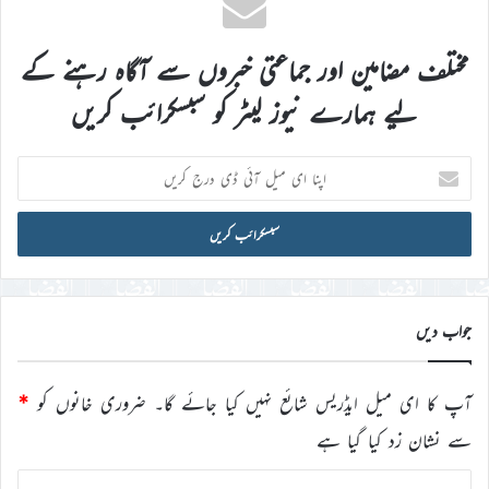
مختلف مضامین اور جماعتی خبروں سے آگاہ رہنے کے
لیے ہمارے نیوز لیٹر کو سبسکرائب کریں
اپنا
ای
میل
آئی
ڈی
درج
کریں
جواب دیں
آپ کا ای میل ایڈریس شائع نہیں کیا جائے گا۔
ضروری خانوں کو
*
سے نشان زد کیا گیا ہے
ت