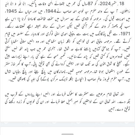
18؍ستمبر2024ء کو 87سال کی عمر میں بقضائے الٰہی وفات پاگئیں۔ اِنَّا لِلّٰہِ وَ اِنَّا اِلَیْہِ
رَاجِعُوْنَ۔ آ پ کے والد مکرم سید خواجہ احمد صاحب نے1944ء میں اور میاں نے 1945ء
میں احمدیت قبول کی۔ مرحومہ کو شادی کے بعد سسرال میں سخت مخالفت کاسامنا کرنا پڑا اس لیے
سب کچھ چھوڑ کر والد کے گھر آگئی تھیں لیکن سسرال کے ساتھ ہمیشہ اچھے تعلقات رکھے۔
1971ء سے قبل چٹاگانگ میں بہت سے پنجابی احمدی اپنی نوکری اور کاروبار کے سلسلہ میں قیام
کرتے تھے۔ مرحومہ پنجابی احمد ی خواتین کو بنگلہ زبان سکھاتیں اور وہ انہیں سلائی سکھایا کرتی
تھیں۔ آپ کو جماعتی کتابیں پڑھنے کابے حد شوق تھا۔ آخری عمر میں جب پڑھ لکھ نہیں سکتی
تھیں تودوسروں کو کہتی تھیں کہ پڑھ کےسنائیں۔ تعمیر مسجد کے لیے کئی بار اپنے زیورات پیش
کیے۔ تبلیغ کا شوق جنون کی حد تک تھا اور بیعتیں کروانے کی بھی توفیق پائی۔آپ کا گھر نماز سنٹر
کے طورپر استعمال ہوتا تھا۔مرحومہ موصیہ تھیں۔پسماندگان میں پانچ بیٹے اور پانچ بیٹیاں شامل
ہیں۔آپ مکرم فیروز عالم صاحب ( انچارج بنگلہ ڈیسک مرکزیہ یوکے) کی اہلیہ کی پھوپھی تھیں۔
اللہ تعالیٰ تمام مرحومین سے مغفرت کا سلوک فرمائے اور انہیں اپنے پیاروں کے قرب میں
جگہ دے۔ اللہ تعالیٰ ان کے لواحقین کو صبر جمیل عطا فرمائے اور ان کی خوبیوں کو زندہ رکھنے کی
توفیق دے۔آمین