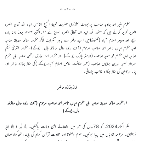
٭…٭…٭
مکرم منیر احمد جاوید صاحب پرائیویٹ سیکرٹری حضرت خلیفۃ المسیح الخامس ایّدہ اللہ تعالیٰ بنصرہ
العزیز تحریر کرتے ہیں کہ حضورِ انور ایّدہ اللہ تعالیٰ بنصرہ العزیز نے ۱۲؍اکتوبر ۲۰۲۴ء بروز ہفتہ بارہ
بجے بعد دوپہر اسلام آباد (ٹلفورڈ)میں اپنے دفتر سے باہر تشریف لاکر مکرمہ صالحہ صدیقہ صاحبہ
اہلیہ مکرم میاں ناصر احمد صاحب مرحوم (آف ربوہ حال ساؤتھ ہال۔ یوکے)، مکرمہ بشریٰ بیگم
صاحبہ اہلیہ مکرم محمد سعید صاحب (ووسٹر پارک۔یو کے) اور مکرمہ امۃ الہادی رحمٰن صاحبہ اہلیہ مکرم
سردار نصیر الدین ہمایوں صاحب (عملہ حفاظت خاص اسلام آباد۔یوکے )کی نماز جنازہ حاضر اور
چار مرحومین کی نمازِ جنازہ غائب پڑھائی۔
نماز جنازہ حاضر
۱۔مکرمہ صالحہ صدیقہ صاحبہ اہلیہ مکرم میاں ناصر احمد صاحب مرحوم (آف ربوہ حال ساؤتھ
ہال۔یوکے)
یکم اکتوبر2024ء کو 78سال کی عمر میں بقضائے الٰہی وفات پاگئیں۔ اِنَّا لِلّٰہِ وَ اِنَّا اِلَیْہِ
رَاجِعُوْنَ۔ مرحومہ قادیان میں پیدا ہوئیں۔ صوم وصلوٰۃ اور تلاوت قرآن کریم کی پابند، تہجدگزارمہمان