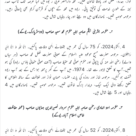
نواز، ہمدرد، مخلص اور باوفا خاتون تھیں۔ محلہ دارالنصر غربی ر بوہ میں لمبا عرصہ تک نائب صدر
لجنہ کے طورپر خدمت کی توفیق پائی۔ ربوہ میں محلہ کے بچوں کو قرآن کریم بھی پڑھاتی رہیں۔
مرحومہ موصیہ تھیں۔ پسماندگان میں دو بیٹے اور چار بیٹیاں شامل ہیں۔
۲۔ مکرمہ بشریٰ بیگم صاحبہ اہلیہ مکرم محمد سعید صاحب (ووسٹرپارک۔یوکے)
4؍اکتوبر2024ء کو 75 سال کی عمر میں بقضائے الٰہی وفات پاگئیں۔ اِنَّا لِلّٰہِ وَ اِنَّا اِلَیْہِ
رَاجِعُوْنَ۔ مرحومہ حضرت مسیح موعود علیہ السلام کے صحابی حضرت فضل محمد صاحب (ہر سیاں
والے) رضی اللہ عنہ کی پڑپوتی اور مکرم صوفی محمد حفیظ صاحب (آف صوفی مٹھائی ہاؤس ربوہ) کی بہو
تھیں۔آپ کا تعلق لاہور سے تھا۔ 1974ء میں آپ کے گھر پرحملہ ہوا جس کے بعد آپ ربوہ
شفٹ ہو گئیں۔ مرحومہ نماز اور روزہ کی پابند، ملنسار، مہمان نواز اور خلافت کے ساتھ اخلاص کا
تعلق رکھنے والی ایک نیک، دیندار بزرگ خاتون تھیں۔ مرحومہ موصیہ تھیں۔ پسماندگان میں 4
بیٹیاں اور 5 بیٹے شامل ہیں۔
۳۔ مکرمہ امۃ الہادی رحمٰن صاحبہ اہلیہ مکرم سردار نصیرالدین ہمایوں صاحب (عملہ حفاظت
خاص اسلام آباد۔یوکے)
8؍اکتوبر2024ء کو 52 سال کی عمر میں بقضائے الٰہی وفات پاگئیں۔ اِنَّا لِلّٰہِ وَ اِنَّا اِلَیْہِ