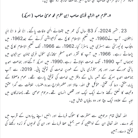
۵۔مکرم عبد الرشید فوزی صاحب ابن مکرم محمد موسیٰ صاحب ( امریکہ)
23؍ستمبر 2024ء کو 83 سال کی عمر میں بقضائے الٰہی وفات پاگئے۔ اِنَّا لِلّٰہِ وَ اِنَّا اِلَیْہِ
رَاجِعُوْنَ۔ آپ نے1960ء میں تعلیم الاسلام کالج سے گریجوایشن کرنے کے بعد1962ء میں
پنجاب یونیورسٹی سے ہسٹری میں ماسٹرز کیا۔1962ء سے 1966ء تک تعلیم الاسلام کالج میں
پڑھاتے رہے۔ 1966ء میں آپ کا تقرر احمدیہ مسلم سیکنڈری سکول فری ٹاؤن سیرالیون میں
ہواجہاں آپ 1990ء تک خدمت بجالاتے رہے۔1990ء میں امریکہ آگئےاور جماعت احمدیہ
بالٹی مورکے صدر اور پھر سیکرٹری مال کے طورپر خدمت کی توفیق پائی۔ 2019ء سے آپ
جماعت احمدیہ امریکہ کے شعبہ مال کے دفتر میں خدمت کی توفیق پارہے تھے۔ صوم وصلوٰۃ کے
پابند،متقی، دعا گو، محنتی، متوکل علی اللہ، عاجز اور منکسرالمزاج،ہمدرد،ملنسار، خلافت سے گہرا عشق
ومحبت کا تعلق رکھنے والے ایک نیک اور مخلص انسان تھے۔مرحوم موصی تھے۔پسماندگان میں
اہلیہ کے علاوہ ایک بیٹا اور دو بیٹیاں شامل ہیں۔
اللہ تعالیٰ تمام مرحومین سے مغفرت کا سلوک فرمائے اور انہیں اپنے پیاروں کے قرب میں
جگہ دے۔ اللہ تعالیٰ ان کے لواحقین کو صبر جمیل عطا فرمائے اور ان کی خوبیوں کو زندہ رکھنے کی
توفیق دے۔آمین