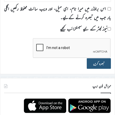
اس براؤزر میں میرا نام، ای میل، اور ویب سائٹ محفوظ رکھیں اگلی
بار جب میں تبصرہ کرنے کےلیے۔
نیوز لیٹر کے لیے سبسکرائب کیجیے
موبائل فون ایپ