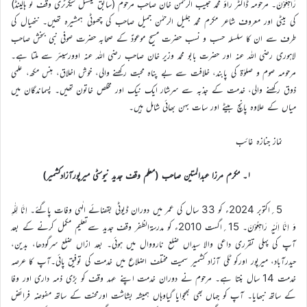
رَاجِعُوْنَ۔ مرحومہ ڈاکٹر راؤ محمد حبیب الرحمٰن خان صاحب مرحوم (سابق نیشنل سیکرٹری وقف نو ہالینڈ)
کی بیٹی اور معروف شاعر مکرم محمد جلیل الرحمٰن جمیل صاحب کی چھوٹی ہمشیرہ تھیں۔ ننھیال کی
طرف سے ان کا سلسلہ حسب و نسب حضرت مسیح موعودؑ کے صحابہ حضرت صوفی نبی بخش صاحب
لاہوری رضی اللہ عنہ اور حضرت بابو محمد وزیر خان صاحب رضی اللہ عنہ اوورسیئر سے ملتا ہے۔
مرحومہ صوم و صلوٰۃ کی پابند، خلافت سے بے پناہ محبت رکھنے والی، خوش اخلاق، ہنس مکھ، علمی
ذوق رکھنے والی، خدمت کے جذبہ سے سرشار ایک نیک اور مخلص خاتون تھیں۔ پسماندگان میں
میاں کے علاوہ پانچ بیٹے اور سات بہن بھائی شامل ہیں۔
نماز جنازہ غائب
۱۔ مکرم مرزا عبدالمتین صاحب (معلم وقف جدید نیوسٹی میرپورآزادکشمیر)
5؍اکتوبر 2024ء کو 33 سال کی عمر میں دوران ڈیوٹی بقضائے الٰہی وفات پاگئے۔ اِنَّا لِلّٰہِ
وَ اِنَّا اِلَیْہِ رَاجِعُوْنَ۔ 15؍اگست 2010ء کو مدرسۃالظفر وقف جدید سےتعلیم مکمل کرنے کے بعد
آپ کی پہلی تقرری داعی والا سیداں ضلع نارووال میں ہوئی۔ بعد ازاں ضلع سرگودھا، بدین،
حیدرآباد، میرپور اورکو ٹلی آزاد کشمیر سمیت مختلف اضلاع میں خدمت کی توفیق پائی۔آپ کا عرصہ
خدمت 14 سال بنتا ہے۔ مرحوم نے دوران خدمت اپنے عہد وقف کو بڑی ذمہ داری اور وفا
کے ساتھ نبھایا۔ آپ کو جہاں بھی بھجوایا گیاوہاں ہمیشہ بشاشت اورمحنت کے ساتھ مفوضہ فرائض