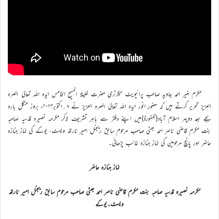
مکرم منیر احمد جاوید صاحب پرائیویٹ سیکرٹری حضرت خلیفۃ المسیح الخامس ایّدہ اللہ تعالیٰ بنصرہ
العزیز تحریر کرتے ہیں کہ حضورِ انور ایّدہ اللہ تعالیٰ بنصرہ العزیز نے ۸؍اکتوبر۲۰۲۴ء بروز منگل بارہ
بجے بعد دوپہر اسلام آباد(ٹلفورڈ)میں اپنے دفتر سے باہر تشریف لاکر مکرمہ نصیرہ قدسیہ صاحبہ
بنت مکرم قاضی ناصر احمد بھٹی صاحب مرحوم سابق ریجنل امیر نارتھ ویسٹ، یوکے کی نماز جنازہ
حاضر اور پانچ مرحومین کی نمازِ جنازہ غائب پڑھائی۔
نماز جنازہ حاضر
مکرمہ نصیرہ قدسیہ صاحبہ بنت مکرم قاضی ناصر احمد بھٹی صاحب مرحوم سابق ریجنل امیر نارتھ
ویسٹ۔یوکے