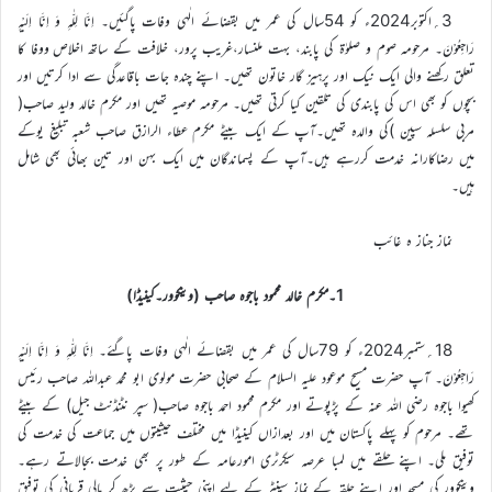
3؍اکتوبر2024ء کو 54سال کی عمر میں بقضائے الٰہی وفات پاگئیں۔ اِنَّا لِلّٰہِ وَ اِنَّا اِلَیْہِ
رَاجِعُوْنَ۔ مرحومہ صوم و صلوٰۃ کی پابند، بہت ملنسار،غریب پرور، خلافت کے ساتھ اخلاص ووفا کا
تعلق رکھنے والی ایک نیک اور پرہیز گار خاتون تھیں۔ اپنے چندہ جات باقاعدگی سے ادا کرتیں اور
بچوں کو بھی اس کی پابندی کی تلقین کیا کرتی تھیں۔ مرحومہ موصیہ تھیں اور مکرم خالد ولید صاحب(
مربی سلسلہ سپین )کی والدہ تھیں۔آپ کے ایک بیٹے مکرم عطاء الرازق صاحب شعبہ تبلیغ یوکے
میں رضاکارانہ خدمت کررہے ہیں۔آپ کے پسماندگان میں ایک بہن اور تین بھائی بھی شامل
ہیں۔
نماز جناز ہ غائب
1۔مکرم خالد محمود باجوہ صاحب (وینکوور۔کینیڈا)
18؍ستمبر2024ء کو 79سال کی عمر میں بقضائے الٰہی وفات پاگئے۔ اِنَّا لِلّٰہِ وَ اِنَّا اِلَیْہِ
رَاجِعُوْنَ۔ آپ حضرت مسیح موعود علیہ السلام کے صحابی حضرت مولوی ابو محمد عبداللہ صاحب رئیس
کھیوا باجوہ رضی اللہ عنہ کے پڑپوتے اور مکرم محمود احمد باجوہ صاحب( سپر نٹنڈنٹ جیل) کے بیٹے
تھے۔ مرحوم کو پہلے پاکستان میں اور بعدازاں کینیڈا میں مختلف حیثیتوں میں جماعت کی خدمت کی
توفیق ملی۔ اپنے حلقے میں لمبا عرصہ سیکرٹری امورعامہ کے طور پر بھی خدمت بجالاتے رہے۔
وینکوور کی مسجد اور اپنے حلقہ کے نماز سینٹر کے لیے اپنی حیثیت سے بڑھ کر مالی قربانی کی توفیق