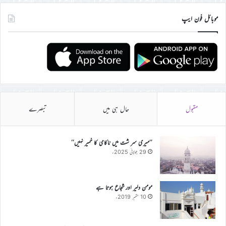
موبائل فون ایپ
مقبول
حال ہی میں
تبصرے
’’میری سر شت میں ناکامی کا خمیر نہیں‘‘
29 جولائی 2025ء
مومن دلیر اور شجاع ہوتا ہے
10 ستمبر 2019ء