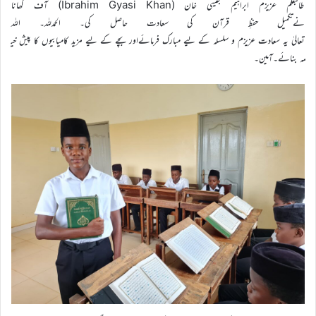
طالبعلم عزیزم ابراہیم جیسی خان (Ibrahim Gyasi Khan) آف گھانا
نےتکمیل حفظِ قرآن کی سعادت حاصل کی۔ الحمدللہ۔ اللہ
تعالیٰ یہ سعادت عزیزم و سلسلہ کے لیے مبارک فرمائےاور بچے کے لیے مزید کامیابیوں کا پیش خی
مہ بنائے۔آمین۔