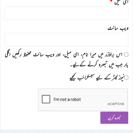
ای میل
*
ویب‌ سائٹ
اس براؤزر میں میرا نام، ای میل، اور ویب سائٹ محفوظ رکھیں اگلی
بار جب میں تبصرہ کرنے کےلیے۔
نیوز لیٹر کے لیے سبسکرائب کیجیے