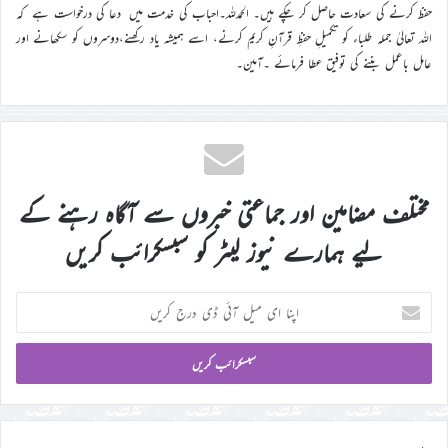
حفظ کرنے کی سعادت حاصل کر چکے ہیں۔ الحمدللہ۔احباب کی خدمت میں دعا کی درخواست ہے کہ
اللہ تعالیٰ جملہ طلباء کو تکمیلِ حفظِ قرآنِ کریم کرنے، اسے ہمیشہ یاد رکھنے،دوسروں کو سکھانے اور
عامل باعمل بننے کی توفیق عطا فرمائے ۔آمین۔
مختلف مضامین اور جماعتی خبروں سے آگاہ رہنے کے
لیے ہمارے نیوز لیٹر کو سبسکرائب کریں
اپنا
ای
میل
آئی
ڈی
درج
کریں