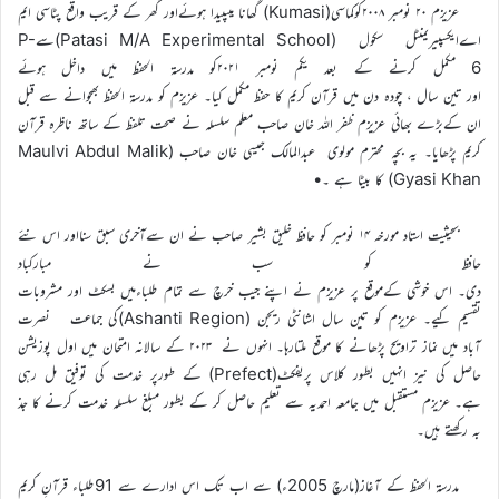
عزیزم ۲۰ نومبر ۲۰۰۸کوکماسی(Kumasi) گھانا میںپیدا ہوئےاور گھر کے قریب واقع پٹاسی ایم
اےایکسپیریمنٹل سکول (Patasi M/A Experimental School)سےP-
6 مکمل کرنے کے بعد یکم نومبر ۲۰۲۱کو مدرسۃ الحفظ میں داخل ہوئے
اور تین سال ، چودہ دن میں قرآن کریم کا حفظ مکمل کیا۔ عزیزم کو مدرسۃ الحفظ بھجوانے سے قبل
ان کےبڑے بھائی عزیزم ظفر اللہ خان صاحب معلم سلسلہ نے صحت تلفظ کے ساتھ ناظرہ قرآن
کریم پڑھایا۔ یہ بچہ محترم مولوی عبدالمالک جیسی خان صاحب (Maulvi Abdul Malik
Gyasi Khan) کا بیٹا ہے ۔•
بحیثیت استاد مورخہ ۱۴ نومبر کو حافظ خلیق بشیر صاحب نے ان سےآخری سبق سنااور اس نئے
حافظ کو سب نے مبارکباد
دی۔ اس خوشی کےموقع پر عزیزم نے اپنے جیب خرچ سے تمام طلباءمیں بسکٹ اور مشروبات
تقسیم کیے۔ عزیزم کو تین سال اشانٹی ریجن (Ashanti Region)کی جماعت نصرت
آباد میں نماز تراویح پڑھانے کا موقع ملتارہا۔ انہوں نے ۲۰۲۳ کے سالانہ امتحان میں اول پوزیشن
حاصل کی نیز انہیں بطور کلاس پریفکٹ(Prefect) کے طورپر خدمت کی توفیق مل رہی
ہے۔ عزیزم مستقبل میں جامعہ احمدیہ سے تعلیم حاصل کر کے بطور مبلغ سلسلہ خدمت کرنے کا جذ
بہ رکھتے ہیں۔
مدرسۃ الحفظ کے آغاز(مارچ 2005ء) سے اب تک اس ادارے سے 91طلباء قرآنِ کریم