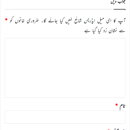
جواب دیں
آپ کا ای میل ایڈریس شائع نہیں کیا جائے گا۔
ضروری خانوں کو
*
سے نشان زد کیا گیا ہے
ت
ب
ص
ر
ہ
*
نام
*