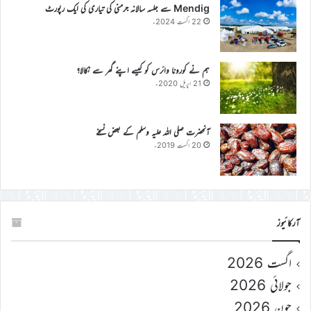
Mendig سے جلسہ سالانہ جرمنی کی تیاری کی ایک رپورٹ
22 اگست 2024ء
ہم نے کورونا وائرس کو کیسے اپنے گھر سے نکالا؟
21 اپریل 2020ء
آنحضرت صلی اللہ علیہ وسلم کے بعض نسخے
20 اگست 2019ء
آرکائیوز
اگست 2026
جولائی 2026
جون 2026