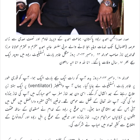
صدر صدرانجمن احمدیہ ربوہ پاکستان، جماعت احمدیہ کے دیرینہ خادم اور نصف صدی سے زائد
عرصہ (۵۳سال) تک خدمات دینیہ بجا لانے والے مربی سلسلہ عالیہ احمدیہ مکرم و محترم مولانا مرزا
محمدالدین ناز صاحب مورخہ ۲۴ ؍دسمبر ۲۰۲۴ء بروز منگل طاہر ہارٹ انسٹیٹیوٹ ربوہ میں دوپہر ایک
بجے بعمر ۸۱؍سال وفات پاگئے۔ انا للہ و انا الیہ راجعون
مورخہ ۱۸؍دسمبر ۲۰۲۴ءبروز بدھ آپ کو رات ایک بجے ہارٹ اٹیک ہوا، آپ کو فوری طور
پر طاہر ہارٹ انسٹیٹیوٹ لے جایا گیا۔ جہاں آ پ وینٹیلیٹر (ventilator) پر ایک ہفتہ زیر
علاج رہنے کے بعد انتقال کرگئے۔ اسی دن بعد نماز مغر ب مسجد مبارک میں آپ کی نماز جنازہ
ادا کی گئی۔ آپ اللہ تعالیٰ کے فضل سے موصی تھے۔تدفین بہشتی مقبرہ دارالفضل میں عمل میں
آئی جس کے بعد اجتماعی دعا ہوئی۔ اس موقع پر ربوہ کے خدام نے مستعدی کے ساتھ مختلف
جگہوں پر ڈیوٹیاں سرانجام دیں۔ نماز جنازہ اور تدفین کے موقع پر اہل ربوہ اور گردونواح کے
اضلاع سے کثیر تعداد میں احباب نے شرکت کی۔