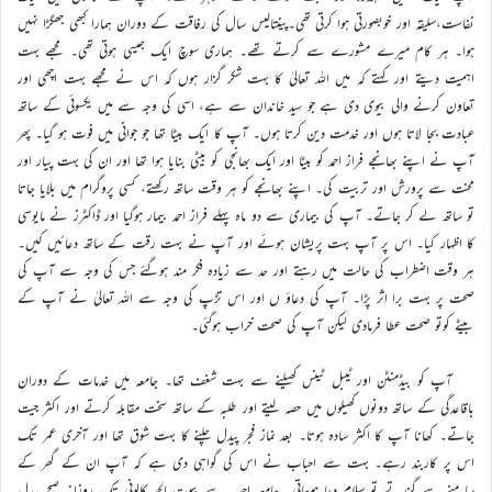
نفاست،سلیقہ اور خوبصورتی ہوا کرتی تھی۔پینتالیس سال کی رفاقت کے دوران ہمارا کبھی جھگڑا نہیں
ہوا۔ ہر کام میرے مشورے سے کرتے تھے۔ ہماری سوچ ایک جیسی ہوتی تھی۔ مجھے بہت
اہمیت دیتے اور کہتے کہ میں اللہ تعالیٰ کا بہت شکر گزار ہوں کہ اس نے مجھے بہت اچھی اور
تعاون کرنے والی بیوی دی ہے جو سید خاندان سے ہے، اسی کی وجہ سے میں یکسوئی کے ساتھ
عبادت بجا لاتا ہوں اور خدمت دین کرتا ہوں۔ آپ کا ایک بیٹا تھا جو جوانی میں فوت ہو گیا۔ پھر
آپ نے اپنے بھانجے فراز احمد کو بیٹا اور ایک بھانجی کو بیٹی بنایا ہوا تھا اور ان کی بہت پیار اور
محنت سے پرورش اور تربیت کی۔ اپنے بھانجے کو ہر وقت ساتھ رکھتے، کسی پروگرام میں بلایا جاتا
تو ساتھ لے کر جاتے۔ آپ کی بیماری سے دو ماہ پہلے فراز احمد بیمار ہوگیا اور ڈاکٹرز نے مایوسی
کا اظہار کیا۔ اس پر آپ بہت پریشان ہوئے اور آپ نے بہت رقت کے ساتھ دعائیں کیں۔
ہر وقت اضطراب کی حالت میں رہتے اور حد سے زیادہ فکر مند ہوگئے جس کی وجہ سے آپ کی
صحت پر بہت برا اثر پڑا۔ آپ کی دعاؤ ں اور اس تڑپ کی وجہ سے اللہ تعالیٰ نے آپ کے
بیٹے کوتو صحت عطا فرمادی لیکن آپ کی صحت خراب ہوگئی۔
آپ کو بیڈمنٹن اور ٹیبل ٹینس کھیلنے سے بہت شغف تھا۔ جامعہ میں خدمات کے دوران
باقاعدگی کے ساتھ دونوں کھیلوں میں حصہ لیتے اور طلبہ کے ساتھ سخت مقابلہ کرتے اور اکثر جیت
جاتے۔ کھانا آپ کا اکثر سادہ ہوتا۔ بعد نماز فجر پیدل چلنے کا بہت شوق تھا اور آخری عمر تک
اس پر کاربند رہے۔ بہت سے احباب نے اس کی گواہی دی ہے کہ آپ ان کے گھر کے
سامنے سے گزرتے تو سلام دعا ہوجاتی۔ جامعہ احمدیہ سے بیوت الحمد کالونی تک روزانہ صبح پیدل