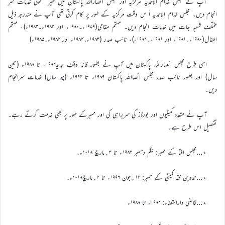
آپ نے مجلس خدام الاحمدیہ مرکزیہ اور مجلس انصاراللہ پاکستان میں غیر معمولی خدمات سر
انجام دیں۔ مجلس خدام الاحمدیہ اُ س وقت مرکزیہ کے طور پر کام کرتی تھی آپ نے مندرجہ ذیل
مختلف شعبہ جات میں خدمات انجام دیں۔ مہتمم مقامی(۱۹۷۹ء۔۱۹۸۰ء اور ۱۹۸۲ء۔۱۹۸۳ء)، مہتمم
اطفال(۱۹۸۰ء۔۱۹۸۱ء اور ۱۹۸۱ء۔۱۹۸۲ء)، نائب صدر (۱۹۸۳ء۔۱۹۸۴ء اور ۱۹۸۴ء۔۱۹۸۵ء)
اسی طرح مجلس انصاراللہ پاکستان میں آپ نے بطور قائد وقفِ جدید۱۹۸۶ء تا ۱۹۸۸ء (تین
سال) اور بطور نائب صدر مجلس انصااللہ پاکستان ۱۹۸۹ء تا ۱۹۹۴ء (چھ سال) خدمات سرانجام
دیں۔
آپ نے متعدد کمیٹیوں اور بورڈز کی سربراہی کی اور ممبرکے طور پر بھی خدمت کرتے رہے۔
تفصیل اس طرح ہے۔
٭…مجلس افتا کے ممبر: یکم دسمبر ۱۹۸۳ء تا ۳؍مارچ ۲۰۱۸ء۔
٭…تدوین فقہ کمیٹی کے ممبر: ۱۲؍جون ۱۹۹۶ء تا ۲؍مارچ۲۰۱۸ء۔
٭…قاضی دارالقضاء: ۱۹۸۲ء تا ۱۹۸۸ء