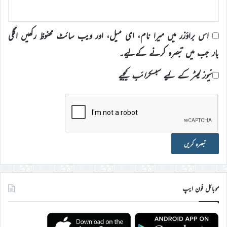
اس براؤزر میں میرا نام، ای میل، اور ویب سائٹ محفوظ رکھیں اگلی
بار جب میں تبصرہ کرنے کےلیے۔
نیوز لیٹر کے لیے سبسکرائب کیجیے
موبائل فون ایپ