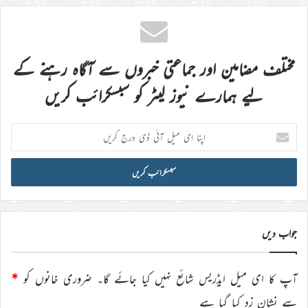
مختلف مضامین اور جماعتی خبروں سے آگاہ رہنے کے
لیے ہمارے نیوز لیٹر کو سبسکرائب کریں
اپنا
ای
میل
آئی
ڈی
درج
کریں
جواب دیں
آپ کا ای میل ایڈریس شائع نہیں کیا جائے گا۔
ضروری خانوں کو
*
سے نشان زد کیا گیا ہے