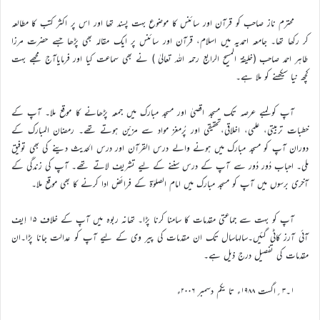
محترم ناز صاحب کو قرآن اور سائنس کا موضوع بہت پسند تھا اور اس پر اکثر کتب کا مطالعہ
کر رکھا تھا۔ جامعہ احمدیہ میں اسلام، قرآن اور سائنس پر ایک مقالہ بھی پڑھا جسے حضرت مرزا
طاہر احمد صاحب (خلیفۃ المسیح الرابع رحمہ اللہ تعالیٰ ) نے بھی سماعت کیا اور فرمایاآج مجھے بہت
کچھ نیا سیکھنے کو ملا ہے۔
آپ کولمبے عرصہ تک مسجد اقصیٰ اور مسجد مبارک میں جمعہ پڑھانے کا موقع ملا۔ آپ کے
خطبات تربیتی، علمی، اخلاقی،تحقیقی اور پُرمغز مواد سے مزیّن ہوتے تھے۔ رمضان المبارک کے
دوران آپ کو مسجد مبارک میں ہونے والے درس القرآن اور درس الحدیث دینے کی بھی توفیق
ملی۔ احباب دُور دُور سے آپ کے درس سننے کے لیے تشریف لاتے تھے۔ آپ کی زندگی کے
آخری برسوں میں آپ کو مسجد مبارک میں امام الصلوٰۃ کے فرائض ادا کرنے کا بھی موقع ملا۔
آپ کو بہت سے جماعتی مقدمات کا سامنا کرنا پڑا۔ تھانہ ربوہ میں آپ کے خلاف ۱۵ اِیف
آئی آرز کاٹی گئیں۔سالہاسال تک ان مقدمات کی پیر وی کے لیے آپ کو عدالت جانا پڑا۔ان
مقدمات کی تفصیل درج ذیل ہے۔
۱۔۳؍اگست ۱۹۸۸ء تا یکم دسمبر ۲۰۰۶ء