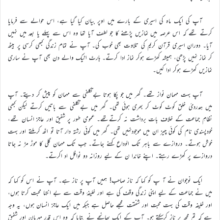
آپ کی ایک ماہ کی اسیری کے بارے میں اوپر بیان کیا گیا ہے، اس حوالے سے فرمایا
کرتے تھے کہ اس عرصہ میں نمازیں پڑھنے کا جو لطف آیا تھا وہ اس سے پہلے یا بعد میں نہیں
آیا۔ دورانِ اسیری قرآن کریم کی تلاوت بھی خوب کی۔ آپ نے تمام زندگی کبھی کرسی پر بیٹھ
کر نماز نہیں پڑھی، ہمیشہ کھڑے ہوکر نماز ادا کرتے۔ ہارٹ اٹیک والے دن بھی آپ نے ساری
نمازیں کھڑے ہوکر ادا کیں۔
آپ بہت مہمان نواز تھے۔ گھر میں جو پکا ہوتا بےتکلفی سے مہمان کو پیش کر دیتے۔ آپ
میں ہمدردیٔ خلق کوٹ کوٹ کر بھری ہوئی تھی۔ گھر میں بےتکلفی سے باتیں کرتے لیکن کبھی
نظامِ جماعت کے خلاف بات برداشت نہ کرتےتھے۔ عمومی طور پر شفیق اور عاجز انسان تھے،
خودپسندی نام کی کوئی چیز ان میں موجودنہیں تھی۔ گھر میں کوئی رشتہ دار آتا تو اٹھ کر ملتے اور بہت
خوش ہوتے۔ دروازے سے باہر تک الوداع کہنے جاتے۔ جب تک مہمان گلی کا موڑ مڑ نہ جاتا
دروازے پر کھڑے رہتے۔ اپنے خاندا ن کے لیے روزانہ دو نوافل اد اکرتے۔
ایک نوجوان نے آ پ کو کہا کہ ناز صاحب! ہمیں آپ پر ناز ہے۔ آپ نے اس کو کہا کہ
میں نے جماعت کے لیے اپنی زندگی وقف کی ہے اور خلیفۂ وقت سے بے انتہا محبت کرتا ہوں،
اور خلیفہ وقت کی بہت محبت اور شفقت مجھے حاصل ہے جبکہ میں ایک عاجز انسان ہوں، یہ وجہ
ہے کہ تم مجھ پر ناز کرسکتے ہو۔ آپ کے ایک بھانجے نے بتایا کہ وہ اس قدر مہربان اور شفیق