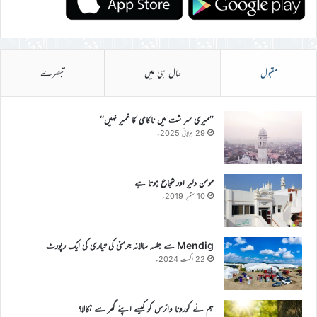
مقبول
حال ہی میں
تبصرے
’’میری سر شت میں ناکامی کا خمیر نہیں‘‘
29 جولائی 2025ء
مومن دلیر اور شجاع ہوتا ہے
10 ستمبر 2019ء
Mendig سے جلسہ سالانہ جرمنی کی تیاری کی ایک رپورٹ
22 اگست 2024ء
ہم نے کورونا وائرس کو کیسے اپنے گھر سے نکالا؟