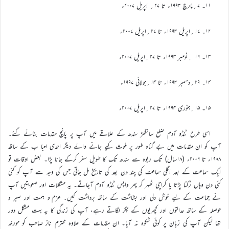
۱۱۔ ۷؍مارچ ۱۹۹۳ء تا ۲۷؍ اپریل ۲۰۰۷ء
۱۲۔ ۱۷؍اپریل ۱۹۹۳ء تا ۲۷؍اپریل ۲۰۰۷ء
۱۳۔ ۱۶ ؍نومبر ۱۹۹۳ء تا ۲۷؍اپریل ۲۰۰۷ء
۱۴۔ ۲۹؍دسمبر ۱۹۹۳ء تا ۱۴؍جولائی ۱۹۹۷ء
۱۵۔ ۱۵؍جنوری ۱۹۹۴ء تا ۲۷؍اپریل ۲۰۰۷ء
اسی طرح ٹنڈو آدم ضلع سانگھڑ سندھ کے علاقے میں آپ پر پانچ مقدمات بنائے گئے۔
آپ کو ان مقدمات میں بے گناہ طور پر ملوث کیے جانے والے دیگر احمدی احبا ب کے ساتھ
۱۹۸۸ء تا ۲۰۰۶ء (۱۸سال) تک ربوہ سے سندھ تک کا طویل سفر کرکے جانا پڑا۔ بعض اوقات تو
ایک سماعت کے بعد اگلی سماعت کی چند دن بعد کی تاریخ مل جاتی جس کی وجہ سے آپ کو کئی
کئی دن وہاں رُکنا پڑتا یا کراچی ٹھہر کر پھر واپس ٹنڈو آدم آجاتے۔ یہ مشکلات اور صعوبتیں آپ
نے جماعت کے لیے خوش دلی اور بشاشت کے ساتھ برداشت کیں۔ عزم و ہمت اور صبر و
حوصلہ کے ساتھ عدالتوں اور کچہریوں کے چکر لگاتے رہے، آپ کی زندگی کا یہ بہت مشکل دور
تھا لیکن آپ کی زبان پر کوئی شکوہ نہ آیا۔ ان مقدمات کے علاوہ محترم ناز صاحب کو مورخہ