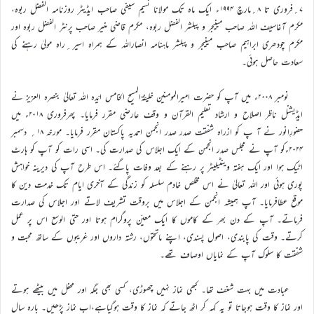
۷؍فروری تا ۸؍مارچ ۱۹۹۴ء ایک ماہ تک مولانا نسیم سیفی صاحب ایڈیٹر روزنامہ الفضل ربوہ،
مکرم آغاسیف اللہ صاحب مینیجر و پبلشر الفضل ربوہ، مکرم قاضی منیر صاحب پرنٹر الفضل ربوہ اور
مکرم چودھری ابراہیم صاحب مینیجر و پبلشر ماہنامہ انصاراللہ کے ہمراہ اسیر ِراہ مولیٰ رہنے کی
سعادت حاصل ہوئی۔
نومبر ۲۰۰۸ء میں آپ کو حضرت امیرالمومنین خلیفۃالمسیح الخامس ایّدہ اللہ تعالیٰ بنصرہ العزیز نے
ایڈیشنل ناظر اصلاح و ارشاد تعلیم القرآن و وقف عارضی مقرر فرمایا۔ پھرفروری ۲۰۱۸ء میں
حضورِانور نے آ پ کو ازراہ شفقت صدر صدر انجمن احمدیہ پاکستان مقرر فرمایا۔ مورخہ ۱۸؍ دسمبر
۲۰۲۴ءکو آپ نے مجلس صدر انجمن کے ایک اجلاس کی صدارت کی۔ اسی رات کو آپ کو ہارٹ
اٹیک ہوا اور ایک ہفتہ وینٹیلیٹر پر رہنے کے بعد وفات پاگئے۔ اس طرح آپ کی دیرینہ خواہش
پوری ہوئی اور اللہ تعالیٰ نے اس مخلص خادم سلسلہ کو زندگی کے آخری ایام تک خدمت دین کا
موقع عطافرمایا۔ آپ ہمیشہ انجمن کے اجلاس میں بروقت تشریف لاتے اور اجلاس کی صدارت
فرماتے۔ آپ کے دن بھر کے کاموں کا ایک معیّن پروگرام ہوتا اور حتی الوسع اس پر عمل
کرتے۔ وقت کی پابندی، اصول پسندی، اپنے ماتحتوں، رشتہ داروں اور غریبوں کے ساتھ محبت و
شفقت کا سلوک آپ کے نمایاں اوصاف تھے۔
عبادت میں بہت شغف تھا۔ کبھی نماز نہیں چھوڑی، کسی بھی جگہ اور محفل میں بیٹھے ہوتے
اور نماز کا وقت ہوجاتا تو یہ کہہ کر اٹھ جاتے کہ نماز کا وقت ہوگیاہے،اب نماز پڑھیں۔ بارہ سال