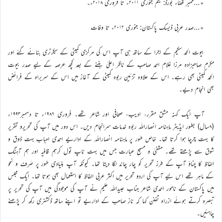
٭…ممبر قضاء بورڈ: یکم جنوری ۲۰۱۱ء تا فروری ۲۰۱۸ء۔
٭…صدر عربی ڈیسک پاکستان: جنوری ۲۰۱۲ء تا وفات
بیوت الحمد سکیم کے اجرا کے ساتھ ہی آپ اس کی مرکزی کمیٹی کے سیکرٹری بنائے گئے اور
مکرم صاحبزادہ مرزا غلام احمد صاحب کے ناظر اعلیٰ بننے کے بعد کچھ عرصہ کے لیے صدر بیوت
الحمد کمیٹی بھی رہے۔ اس کے علاوہ تزئین ربوہ کمیٹی کے آغاز میں اس کے سربراہ کے فرائض
بھی انجام دیے۔
آپ ایک کہنہ مشق مقرر، ادیب، صحافی اور شاعر تھے۔ فروری ۱۹۸۶ء تا دسمبر۱۹۹۳ء
(۸سال) بطور ایڈیٹر ماہنامہ انصاراللہ ربوہ خدمات سرانجام دیں۔ اس دور میں آپ کی تحریرو تقریر
کا بہت چرچا ہوا کرتا تھا۔ خاص طور پر ماہنامہ انصاراللہ کے اداریے احمدی احباب بہت ذوق و
شوق سے پڑھتے تھے۔ مقفیٰ و مسجع عبارت جس میں بہت ناپ تول کرہم قافیہ اور ہم آہنگ
الفاظ کا چناؤ آپ کے طرز تحریر کو چار چاند لگا دیتا تھا۔ کیونکہ آپ بنیادی طور پر صَرف و نحو
کے ماہر تھے اس لیے آپ کی اردو تحریر میں اکثر عربی الفاظ کا استعمال بھی ہوتا تھا۔ ایک مجلس
میں پاکستان کے نامور احمدی شاعر جناب عبیداللہ علیم نے آپ کی موجودگی میں آپ کی تحریر پر
تبصرہ کرتے ہوئے ازراہ تفنن کہا کہ ناز صاحب کے اداریے تو اپنے ساتھ ڈکشنری رکھ کر پڑھنے
چاہئیں۔