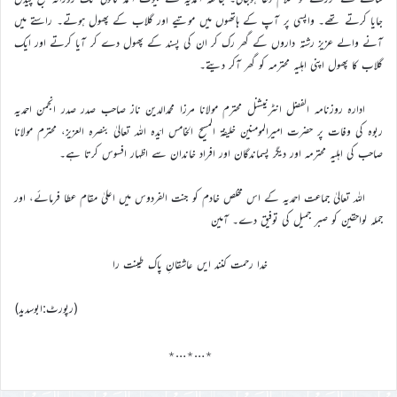
جایا کرتے تھے۔ واپسی پر آپ کے ہاتھوں میں موتیے اور گلاب کے پھول ہوتے۔ راستے میں
آنے والے عزیز رشتہ داروں کے گھر رک کر ان کی پسند کے پھول دے کر آیا کرتے اور ایک
گلاب کا پھول اپنی اہلیہ محترمہ کو گھر آکر دیتے۔
ادارہ روزنامہ الفضل انٹرنیشنل محترم مولانا مرزا محمدالدین ناز صاحب صدر صدر انجمن احمدیہ
ربوہ کی وفات پر حضرت امیرالمومنین خلیفۃ المسیح الخامس ایّدہ اللہ تعالیٰ بنصرہ العزیز، محترم مولانا
صاحب کی اہلیہ محترمہ اور دیگر پسماندگان اور افراد خاندان سے اظہار افسوس کرتا ہے۔
اللہ تعالیٰ جماعت احمدیہ کے اس مخلص خادم کو جنت الفردوس میں اعلیٰ مقام عطا فرمائے، اور
جملہ لواحقین کو صبر جمیل کی توفیق دے۔ آمین
خدا رحمت کنند ایں عاشقانِ پاک طینت را
(رپورٹ:ابوسدید)
٭…٭…٭