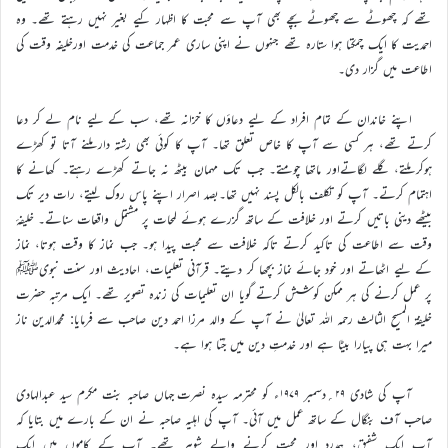
تھے کہ چھوٹے سے چھوٹے بچے بھی آپ سے محبت کا اظہار کیے بغیر نہیں رہتے تھے۔ وہ
احمدیت کا ایک چمکتا ہوا ستارہ تھے جنہوں نے اپنی ساری عمر جماعت کی خدمت اورخلیفہ وقت کی
اطاعت میں گزار دی۔
اپنے خاندان کے تمام افراد کے لیے دعاؤں کا خزانہ تھے، سب کے لیے نام لے کر دعا
کرتے تھے، ہر کسی سے آپ کا خاص تعلق تھا۔ آپ کا کوئی بھی رشتہ دار ملنے آتا تو کھڑے
ہوکر ملتے، گلے لگاتےاور ماتھا چومتے۔ جب تک مہمان بیٹھ نہ جاتے کھڑے رہتے۔ کھانے کا
اہتمام کرتے۔ آپ کو تکلف بالکل پسند نہیں تھا۔بصد اصرار اپنے پاس روک لیتے، رات دیر تک
بیٹھے دینی باتیں کرتے اور خلافت کے ساتھ گزرے ہوئے لمحات پر مشتمل واقعات سناتے۔ خلیفۂ
وقت سے اطاعت کی تاکید کرتے تاکہ خلافت سے محبت پیدا ہو۔ جب نماز کا وقت ہوتا، نماز
کے لیے اٹھاتے اور خود جائے نماز بچھا کر دیتے۔ قرآنی تعلیمات، احادیث اور سنت نبویﷺ
پر عمل کرنے کی ہر ممکن کوشش کرتے گویا ان تعلیمات کی زندہ تصویر تھے۔ ایک مرتبہ حضرت
خلیفۃ المسیح الثالث رحمہ اللہ تعالیٰ نے آپ کے والد مرزا احمد دین صاحب سے فرمایا: محمدالدین ناز
میرا بہت ہی پیارا بیٹا ہے اور خدمتِ دین میں جُتا ہوا ہے۔
آپ کی شادی ۲۹؍دسمبر ۱۹۷۹ء کو محترمہ سیدہ نصرت جہاں صاحبہ بنت مکرم سید عبدالہادی
صاحب آف بنگال کے ساتھ عمل میں آئی۔ آپ کی اہلیہ صاحبہ نے ان کے بارے میں بتایا کہ
آپ ایک شفیق، ہمدرد اور محبت کرنے والے شوہر تھے۔ آپ کے کاموں میں ایک