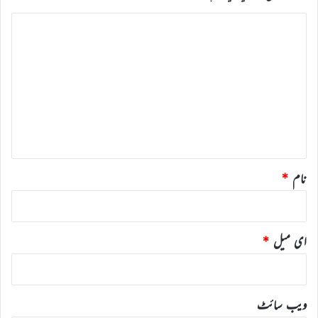
ت
ب
ص
ر
ہ
*
نام
*
ای میل
*
ویب‌ سائٹ