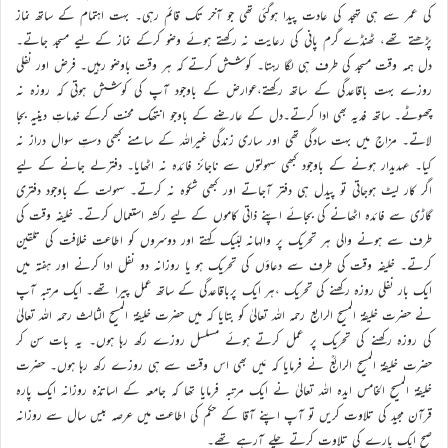
کی عمر سے ہی تہجد کی عادت پیدا ہوگئی تھی جو آخر تک قائم رہی۔ بہت اہتمام کے ساتھ نماز
پڑھتے تھے، ٹھنڈے گرم پانی کی رعایت نہ رکھتے ہوئے وضو کرکے نماز کے لیے مسجد جاتے۔
دل ہمہ وقت مسجد کی طرف ہی لگا رہتا۔ کوشش کرتے کہ ہر وقت باوضو رہیں۔ فرض اور نفلی
روزے بہت باقاعدگی کے ساتھ رکھتے،عوارض کے باوجود آپ کی کوشش ہوتی کہ روزہ نہ
چھوٹے۔ ساتھ فدیہ بھی ادا کرتے۔دل کے عارضے کے باوجو انتھک محنت کرکے خدماتِ دینیہ بجا
لاتے۔ مزاج میں بہت سادگی تھی اور ساری زندگی غیراللہ کے سامنے کبھی دستِ سوال دراز نہ
کیا۔ عہدیدار ہونے کے باوجود کبھی سہولتوں سے ناجائز فائدہ نہ اٹھایا۔ دفترلے جانے کے لیے
اگر کار لیٹ ہوجاتی تو پیدل ہی دفتر آجاتے اور کبھی شکوہ نہ کرتے۔ سہولت کے باوجود دفتری
گاڑی سے فائدہ اٹھانے کی بجائے اپنے ذاتی کاموں کے لیے رکشہ استعمال کرتے۔ خلیفہ وقت کی
طرف سے ہونے والی ہر تحریک پر والہانہ لبّیک کہتے اور دوسروں کو اطاعت خلافت کی تلقین
کرتے۔ خلیفہ وقت کی طرف سے دعاؤں کی تحریک ہو یا روزانہ دو نفل ادا کرنے اور ہفتہ میں
ایک بار نفلی روزہ رکھنے کی تحریک ،ہر ایک پرباقاعدگی کے ساتھ عمل پیرا تھے۔ ایک مرتبہ آپ
نے حضرت خلیفۃ المسیح الرابع رحمہ اللہ تعالیٰ کو بتایا کہ میں حضرت خلیفۃ المسیح الثالث رحمہ اللہ تعالیٰ
کی روزہ رکھنے کی تحریک پر عمل کرتے ہوئے مسلسل روزے رکھ رہا ہوں۔ یہ بات سن کر
حضرت خلیفۃ المسیح الرابعؒ نے فرمایا کہ مَیں بھی اس وقت سے ہی روزے رکھ رہا ہوں۔ حضرت
خلیفۃ المسیح الخامس ایدہ اللہ تعالیٰ نے ایک مرتبہ فرمایا تھا کہ جامعہ کے اساتذہ روزانہ ایک پارہ
قرآن مجید کی تلاوت کریں تو آپ اپنے آقا کے حکم کی اطاعت میں عرصہ بیس سال سے روزانہ
صبح ایک پارے کی تلاوت کرتے چلے آرہے تھے۔