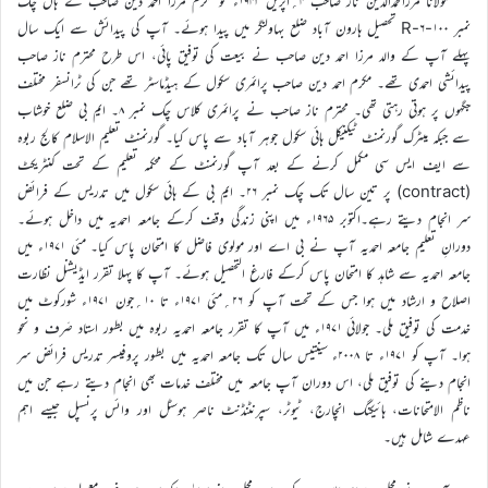
مولانا مرزامحمدالدین ناز صاحب ۴؍اپریل ۱۹۴۳ء کو مکرم مرزا احمد دین صاحب کے ہاں چک
نمبر ۱۰۰-۶-R تحصیل ہارون آباد ضلع بہاولنگر میں پیدا ہوئے۔ آپ کی پیدائش سے ایک سال
پہلے آپ کے والد مرزا احمد دین صاحب نے بیعت کی توفیق پائی، اس طرح محترم ناز صاحب
پیدائشی احمدی تھے۔ مکرم احمد دین صاحب پرائمری سکول کے ہیڈماسٹر تھے جن کی ٹرانسفر مختلف
جگہوں پر ہوتی رہتی تھی۔ محترم ناز صاحب نے پرائمری کلاس چک نمبر ۸۔ ایم بی ضلع خوشاب
سے جبکہ میٹرک گورنمنٹ ٹیکنیکل ہائی سکول جوہر آباد سے پاس کیا۔ گورنمنٹ تعلیم الاسلام کالج ربوہ
سے ایف ایس سی مکمل کرنے کے بعد آپ گورنمنٹ کے محکمہ تعلیم کے تحت کنٹریکٹ
(contract) پر تین سال تک چک نمبر ۲۶۔ ایم بی کے ہائی سکول میں تدریس کے فرائض
سر انجام دیتے رہے۔اکتوبر ۱۹۶۵ء میں اپنی زندگی وقف کرکے جامعہ احمدیہ میں داخل ہوئے۔
دورانِ تعلیم جامعہ احمدیہ آپ نے بی اے اور مولوی فاضل کا امتحان پاس کیا۔ مئی ۱۹۷۱ء میں
جامعہ احمدیہ سے شاہد کا امتحان پاس کرکے فارغ التحصیل ہوئے۔ آپ کا پہلا تقرر ایڈیشنل نظارت
اصلاح و ارشاد میں ہوا جس کے تحت آپ کو ۲۶؍مئی ۱۹۷۱ء تا ۱۰؍جون ۱۹۷۱ء شورکوٹ میں
خدمت کی توفیق ملی۔ جولائی ۱۹۷۱ء میں آپ کا تقرر جامعہ احمدیہ ربوہ میں بطور استاد صَرف و نحو
ہوا۔ آپ کو ۱۹۷۱ء تا ۲۰۰۸ء سینتیس سال تک جامعہ احمدیہ میں بطور پروفیسر تدریس فرائض سر
انجام دینے کی توفیق ملی، اس دوران آپ جامعہ میں مختلف خدمات بھی انجام دیتے رہے جن میں
ناظم الامتحانات، ہائیکنگ انچارج، ٹیوٹر، سپرنٹنڈنٹ ناصر ہوسٹل اور وائس پرنسپل جیسے اہم
عہدے شامل ہیں۔