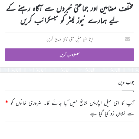
مختلف مضامین اور جماعتی خبروں سے آگاہ رہنے کے
لیے ہمارے نیوز لیٹر کو سبسکرائب کریں
اپنا
ای
میل
آئی
ڈی
درج
کریں
جواب دیں
آپ کا ای میل ایڈریس شائع نہیں کیا جائے گا۔
ضروری خانوں کو
*
سے نشان زد کیا گیا ہے
ت
ب