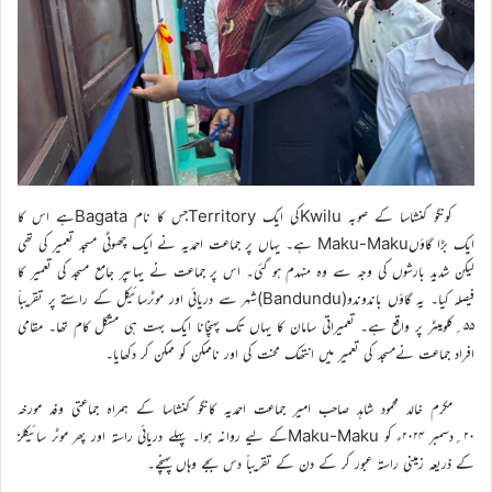
کونگو کنشاسا کے صوبہ Kwiluکی ایک Territoryجس کا نام Bagataہے اس کا
ایک بڑا گاؤںMaku-Maku ہے۔ یہاں پر جماعت احمدیہ نے ایک چھوٹی مسجد تعمیر کی تھی
لیکن شدید بارشوں کی وجہ سے وہ منہدم ہو گئی۔ اس پر جماعت نے یہاںپر جامع مسجد کی تعمیر کا
فیصلہ کیا۔ یہ گاؤں باندوندو(Bandundu)شہر سے دریائی اور موٹرسائیکل کے راستے پر تقریباً
۵۵؍کلومیٹر پر واقع ہے۔ تعمیراتی سامان کا یہاں تک پہنچانا ایک بہت ہی مشکل کام تھا۔ مقامی
افراد جماعت نےمسجد کی تعمیر میں انتھک محنت کی اور ناممکن کو ممکن کر دکھایا۔
مکرم خالد محمود شاہد صاحب امیر جماعت احمدیہ کانگو کنشاسا کے ہمراہ جماعتی وفد مورخہ
۲۰؍دسمبر ۲۰۲۴ء کو Maku-Makuکے لیے روانہ ہوا۔ پہلے دریائی راستہ اور پھر موٹر سائیکلز
کے ذریعہ زمینی راستہ عبور کر کے دن کے تقریباً دس بجے وہاں پہنچے۔