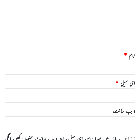
ص
ر
ہ
*
نام
*
ای میل
*
ویب‌ سائٹ
اس براؤزر میں میرا نام، ای میل، اور ویب سائٹ محفوظ رکھیں اگلی