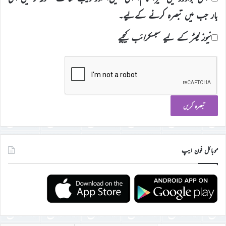
بار جب میں تبصرہ کرنے کےلیے۔
نیوز لیٹر کے لیے سبسکرائب کیجیے
موبائل فون ایپ