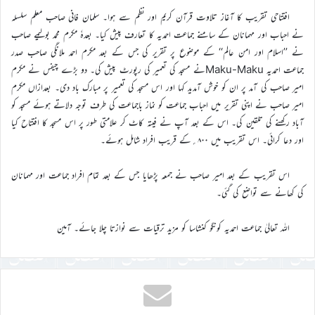
افتتاحی تقریب کا آغاز تلاوت قرآن کریم اور نظم سے ہوا۔ سلمان فانی صاحب معلم سلسلہ
نے احباب اور مہمانان کے سامنے جماعت احمدیہ کا تعارف پیش کیا۔ بعدہٗ مکرم محمد بولیمے صاحب
نے ’’اسلام اور امن عالم‘‘ کے موضوع پر تقریر کی جس کے بعد مکرم احمد ملانگی صاحب صدر
جماعت احمدیہ Maku-Makuنے مسجد کی تعمیر کی رپورٹ پیش کی۔ دو بڑے چیفس نے مکرم
امیر صاحب کی آمد پر ان کو خوش آمدید کہا اور اس مسجد کی تعمیر پر مبارک باد دی۔ بعدازاں مکرم
امیر صاحب نے اپنی تقریر میں احباب جماعت کو نماز باجماعت کی طرف توجہ دلاتے ہوئے مسجد کو
آباد رکھنے کی تلقین کی۔ اس کے بعد آپ نے فیتہ کاٹ کر علامتی طور پر اس مسجد کا افتتاح کیا
اور دعا کرائی۔ اس تقریب میں ۸۰۰؍کے قریب افراد شامل ہوئے۔
اس تقریب کے بعد امیر صاحب نے جمعہ پڑھایا جس کے بعد تمام افراد جماعت اور مہمانان
کی کھانے سے تواضع کی گئی۔
اللہ تعالیٰ جماعت احمدیہ کونگو کنشاسا کو مزید ترقیات سے نوازتا چلا جائے۔ آمین