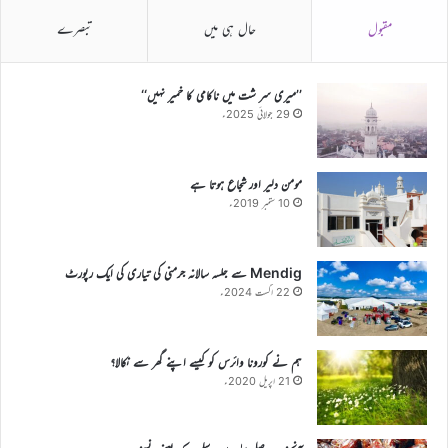
مقبول
حال ہی میں
تبصرے
’’میری سر شت میں ناکامی کا خمیر نہیں‘‘
29 جولائی 2025ء
مومن دلیر اور شجاع ہوتا ہے
10 ستمبر 2019ء
Mendig سے جلسہ سالانہ جرمنی کی تیاری کی ایک رپورٹ
22 اگست 2024ء
ہم نے کورونا وائرس کو کیسے اپنے گھر سے نکالا؟
21 اپریل 2020ء