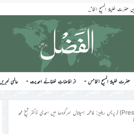
ضرت خلیفۃ المسیح الخامس ایّدہ اللہ تعالیٰ بنصرہ العزیز فرمودہ 17؍جولائی 2026ء
حضرت خلیفۃ المسیح الخامس
از افاضاتِ خلفائے احمدیت
عالمی خبریں
/
پریس ریلیز: فاطمہ ہسپتال سرگودھا میں احمدی ڈاکٹر شیخ محمد