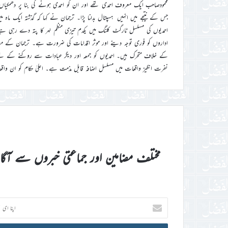
محمودصاحب ایک معروف احمدی تھے اور ان کو احمدی ہونے کی بنا پر دھمکیاں
جس کے نتیجے میں انہیں ہسپتال بدلنا پڑا۔ ترجمان نے کہا کہ گذشتہ ایک ماہ
احمدیوں کی مسلسل ٹارگٹ کلنگ میں یکدم تیزی منظم لہر کا پتہ دے رہی ہ
اداروں کو فوری توجہ دینے اور موثر اقدامات کی ضرورت ہے۔ ترجمان کے مطابق 
کے خلاف متحرک ہیں۔ احمدیوں کو جمعہ اور دیگر عبادات سے روکنے کے لئے 
نفرت انگیز واقعات میں مسلسل اضافہ قابل مذمت ہے۔ اعلیٰ حکام کو ان واق
مختلف مضامین اور جماعتی خبروں سے آگ
اپنا
ای
میل