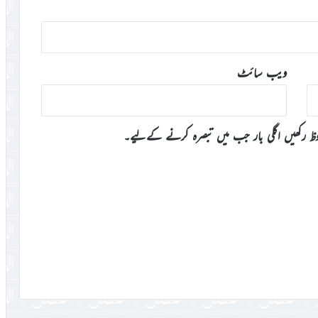
ویب‌ سائٹ
وظ رکھیں اگلی بار جب میں تبصرہ کرنے کےلیے۔