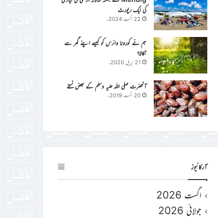
کی ایک رپورٹ
22 اگست 2024ء
ہم نے کورونا وائرس کو کیسے اپنے گھر سے
نکالا؟
21 اپریل 2020ء
آنحضرت صلی اللہ علیہ وسلم کے بعض نسخے
20 اگست 2019ء
آرکائیوز
اگست 2026
جولائی 2026