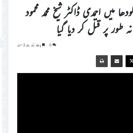
ا میں احمدی ڈاکٹر شیخ محمد محمود
ہ طور پر قتل کر دیا گیا
0
پڑھنے کے لئے 2 منٹ
Print
Share via Email
Faceb
X