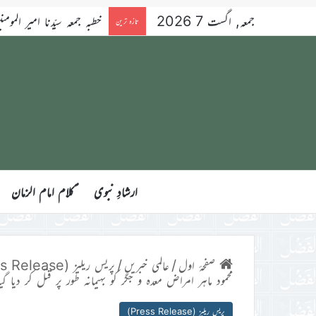
جمعہ, اگست 7 2026
خطبہ جمعہ سیّدنا امیر المومنین ح
تازہ ترین
ارشادِ نبوی
ؑکلام امام الزمان
صفحۂ اول
/
عالمی خبریں
/
پریس ریلیز (Press Release)
محمود ماہر امراض معدہ و جگر کو بہیمانہ طور پر قتل کر دیا گیا
پریس ریلیز (Press Release)