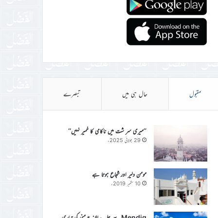
مقبول
حال ہی میں
تبصرے
’’میری سر شت میں ناکامی کا خمیر نہیں‘‘
29 جولائی 2025ء
مومن دلیر اور شجاع ہوتا ہے
10 ستمبر 2019ء
Mendig سے جلسہ سالانہ جرمنی کی تیاری