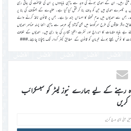
 ملتی رہیں۔ ان کے احمدی ہونے کی وجہ سے مذہبی بنیادوں پر ان کی مخالفت کی جاتی رہی
 میں یہ تیسرے احمدی ہیں جن کو ہدف بنا کر قتل کیا گیا ہے۔ عقیدے کے اختلاف کی بنا پر
ے۔ جس سے احمدیوں میں عدم تحفظ کا احساس بڑھ رہا ہے۔ جس پر قانون نافذ کرنے والے
دیگر علاقوں کی طرح سرگودھا میں بھی گذشتہ کچھ عرصہ سے مذہبی انتہا پسند عناصر احمدیوں
بے بنیاد مقدمات کا اندراج اور نفرت انگیز تقاریر کی جا رہی ہیں۔ احمدیوں کے خلاف
عات کا نوٹس لیتے ہوئے مجرمان کو قانون کے مطابق کیفر کردار تک پہنچانا چاہئے۔###
اہ رہنے کے لیے ہمارے نیوز لیٹر کو سبسکرائب
کریں