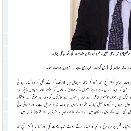
دھمکیاں مل رہی تھیں۔جس کی بنا پر ملازمت کی جگہ بدلنی پڑی۔
نے والے عناصر کی فوری گرفت ضروری ہے ۔: ترجمان جماعت احمدیہ
احمدی ڈاکٹر شیخ محمد محمود کو فاطمہ ہسپتال میں فائرنگ کر کے قتل کر دیا گیا۔ ابتدائی
تفصیلات کے مطابق معروف ماہر امراض معدہ و جگر ڈاکٹر شیخ محمد محمود مورخہ ۱۶؍مئی کو دوپہر اڑھائی بجے اپنے معمول کے مطابق مریضوں کو دیکھنے فاطمہ ہسپتال پہنچے۔ وہ
 تاک میں موجود نامعلوم قاتل نے ان پر عقب سے فائرنگ کر دی اور موقع سے پستول
ر پر سول ہسپتال سرگودھا منتقل کیا گیا مگر وہ زخموں کی تاب نہ لا کر چل بسے۔ وہ انتہائی نافع
وحشیانہ قتل پر دلی رنج و غم کا اظہار کرتے ہوئے شدید مذمت کی اور کہا کہ ڈاکٹر شیخ محمد