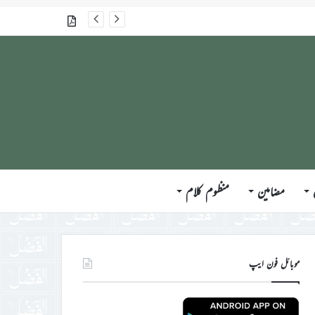
گذشتہ شمارے
مضامین
منظوم کلام
موبائل فون ایپ