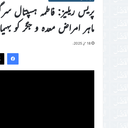
پریس ریلیز: فاطمہ ہسپتال سرگودھ
ماہر امراض معدہ و جگر کو بہیمان
18 مئی 2025ء
ook