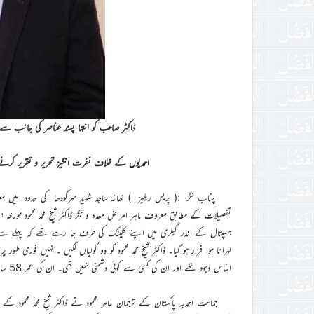
ڈ
اکٹر صاحب کو انتہا پسند عناصر کی جانب سے 
احمدیوں کے خلاف نفرت انگیز تحریر و تقریر کر
چناب نگر :( پریس ریلیز ) تھانہ ساجد شہید سرگودھا کی حدود میں معروف 
ہسپتال کے اندر گیلری میں اپنے کلینک کی طرف جا رہے تھے کہ پہلے سے
لہراتا ہوا فرار ہو گیا۔ ڈاکٹر شیخ محمد محمود کو دو گولیاں لگیں ۔انہیں فوری طو
الناس وجود تھے اور ان کی کسی سے کوئی دشمنی نہیں تھی۔ ان کی عمر 58 سال تھی۔ ان کے پس ماندگان میں والدہ کے علاوہ، اہلیہ ، 2بیٹیاں اور 2بیٹے شامل ہیں۔
جماعت احمدیہ پاکستان کے ترجمان عامر محمود نے ڈاکٹر شیخ محمد محمود کے 