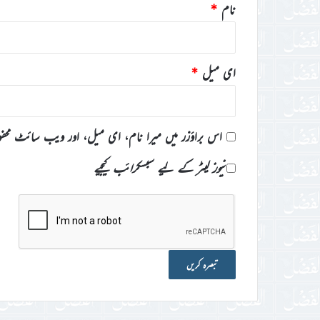
نام
*
ای میل
*
اس براؤزر میں میرا نام، ای میل، اور ویب سائٹ محف
نیوز لیٹر کے لیے سبسکرائب کیجیے