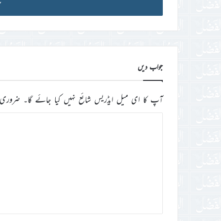
آئی
ڈی
درج
کریں
جواب دیں
آپ کا ای میل ایڈریس شائع نہیں کیا جائے گا۔
ضروری 
ت
ب
ص
ر
ہ
*