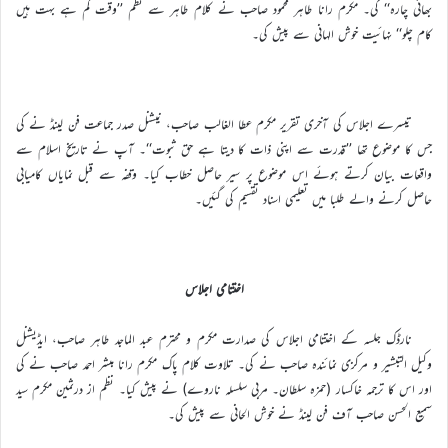
بھائی چارہ‘‘ کی۔ مکرم رانا طاہر محمود صاحب نے کلام طاہر سے نظم ’’وقت کم ہے بہت ہیں
کام چلو‘‘ نہائیت خوش الہانی سے پیش کی۔
تیسرے اجلاس کی آخری تقریر مکرم عطا الغالب صاحب، نیشنل صدر جماعت فن لینڈ نے کی
جس کا موضوع تھا ’’قدرت سے اپنی ذات کا دیتا ہے حق ثبوت‘‘۔ آپ نے تاریخ اسلام سے
واقعات بیان کرتے ہوئے اس موضوع پر سیر حاصل خطاب کیا۔ وقفہ سے قبل نمایاں کامیابی
حاصل کرنے والے طلبا میں تعلیمی اسناد تقسیم کی گئیں۔
اختتامی اجلاس
نارڈک جلسہ کے اختتامی اجلاس کی صدارت مکرم و محترم عبد الماجد طاہر صاحب، ایڈیشنل
وکیل التبشیر و مرکزی نمائندہ صاحب نے کی۔ تلاوت کلام پاک مکرم رانا مبشر احمد صاحب نے کی
اور اس کا ترجمہ خاکسار (حمزہ سلطان۔ مربی سلسلہ ناروے) نے پیش کیا۔ نظم از درثمین مکرم سید
سمیع الحسن صاحب آف فن لینڈ نے خوش الحانی سے پیش کی۔