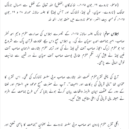
(اوسلو، ناروے ۲۹؍جون ۲۰۲۵ء، نمائندگان الفضل) اللہ تعالیٰ کے فضل سے امسال نارڈک
ممالک (ناروے، سویڈن، فن لینڈ، ڈنمارک اور آئس لینڈ) کا جلسہ سالانہ مورخہ ۲۸ و ۲۹؍جون
۲۰۲۵ء کو مسجد بیت النصر، اوسلو ناروے میں منعقد ہوا۔ الحمد للہ
اجلاس سوئم
: نارڈک جلسہ سالانہ ۲۰۲۵ء کے تیسرے اجلاس کی صدارت مکرم وسیم احمد ظفر
صاحب، امیر جماعت احمدیہ سویڈن نے کی۔ یہ اجلاس صبح دس بجے تلاوت قرآن پاک سے شروع
ہوا جو مکرم زیرک اعجاز صاحب آف فن لینڈ نے کی اور ترجمہ مکرم بشارت الرحمان صاحب آف
فین لینڈ نے پیش کیا۔ نظم مکرم طارق یوسف صاحب آف سویڈن نے در ثمین سے نہائیت
خوش الہانی سے پڑھی۔
آج کی پہلی تقریرمکرم نعمت اللہ بشارت صاحب مربی سلسلہ ڈنمارک کی تھی۔ اس تقریر کا
عنوان تھا ‘‘مالی قربانی کی برکات اور اہمیت‘‘۔ آپ نے حضرت مسیح موعود علیہ السلام اور خلفا
کے دور کے مختلف ایمان افروز واقعات بیان کرتے ہوئے بتایا کہ کس طرح جماعت کے افراد
نے ہمیشہ مالی قربانی کی اعلیٰ مثالیں پیش کیں۔
اگلی تقریر مکرم ہارون احمد صاحب مربی سلسلہ ناروے نے بعنوان ‘‘جماعت کا باہمی تعلق اور