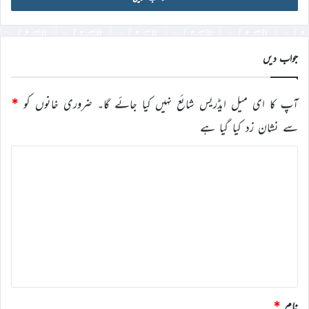
ڈی
درج
کریں
جواب دیں
آپ کا ای میل ایڈریس شائع نہیں کیا جائے گا۔
ضروری خانوں کو
*
سے نشان زد کیا گیا ہے
ت
ب
ص
ر
ہ
*
نام
*