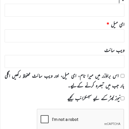
ای میل
*
ویب‌ سائٹ
اس براؤزر میں میرا نام، ای میل، اور ویب سائٹ محفوظ رکھیں اگلی
بار جب میں تبصرہ کرنے کےلیے۔
نیوز لیٹر کے لیے سبسکرائب کیجیے