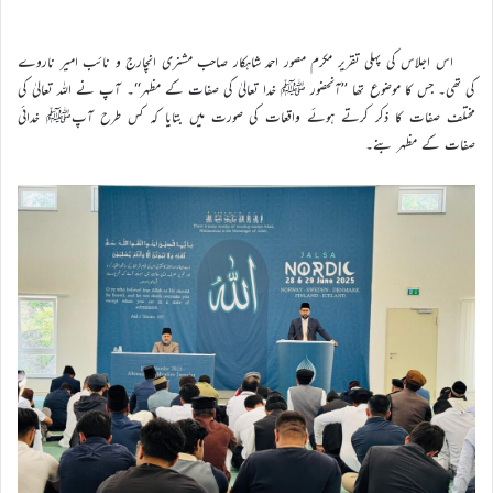
اس اجلاس کی پہلی تقریر مکرم مصور احمد شاہکار صاحب مشنری انچارج و نائب امیر ناروے
کی تھی۔ جس کا موضوع تھا ’’آنحضور ﷺ خدا تعالیٰ کی صفات کے مظہر‘‘۔ آپ نے اللہ تعالیٰ کی
مختلف صفات کا ذکر کرتے ہوئے واقعات کی صورت میں بتایا کہ کس طرح آپﷺ خدائی
صفات کے مظہر بنے۔