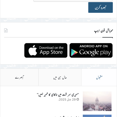
موبائل فون ایپ
مقبول
حال ہی میں
تبصرے
’’میری سر شت میں ناکامی کا خمیر نہیں‘‘
29 جولائی 2025ء