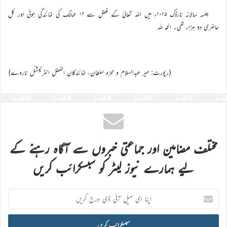
جلسہ سالانہ نارڈک ۲۰۲۵ء میں اللہ تعالیٰ کے فضل سے ۱۴ ممالک کی نمائندگی ہوئی اور کل
حاضری دو ہزار تھی۔ الحمد للہ
(رپورٹ: میر عبدالسلام و حمزہ سلطان، نمائندگان الفضل انٹرنیشنل ناروے)
مختلف مضامین اور جماعتی خبروں سے آگاہ رہنے کے
لیے ہمارے نیوز لیٹر کو سبسکرائب کریں
اپنا
ای
میل
آئی