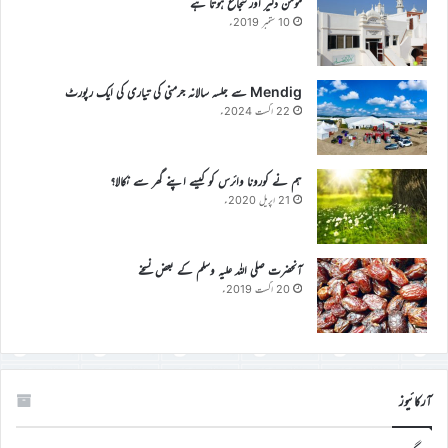
مومن دلیر اور شجاع ہوتا ہے
10 ستمبر 2019ء
Mendig سے جلسہ سالانہ جرمنی کی تیاری کی ایک رپورٹ
22 اگست 2024ء
ہم نے کورونا وائرس کو کیسے اپنے گھر سے نکالا؟
21 اپریل 2020ء
آنحضرت صلی اللہ علیہ وسلم کے بعض نسخے
20 اگست 2019ء
آرکائیوز