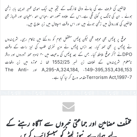
مخالفین کی طرف سے کی جانے والی فائرنگ کے نتیجہ میں ایک احمدی ظہیر الدین بابر زخمی
ہوئے ۔ ان کی ٹانگ پر گولی لگی ہے۔اس کے علاوہ تصور احمد ،عباس احمد ،سلیمان اور شہباز بھی
مخالفین کی کارروائی میں زخمی ہوئے ہیں اور اس وقت ہسپتال میں زیر علاج ہیں۔
موقع پر پولیس بھی موجود تھی لیکن پولیس مشتعل ہجوم کو روکنے میں ناکام رہی۔ شرپسندوں
نے پولیس پر بھی حملہ کیا۔ بعد ازاں پولیس نے مزید نفری طلب کی نیز رات کے وقت
DPOنے آکر موقع ملاحظہ کیا۔ جس کے بعد پولیس کی مدعیت میں ۳۰ نامزد حملہ آوروں اور دیگر
نامعلوم شرپسندوں کے خلاف زیر نمبر 1552/25 تھا نہ موترہ میں زیر دفعات
395,353,436,153-A,295-A,324,184, ،149 اور The Anti-
Terrorism Act,1997-7مقدمہ درج کر لیا گیا ہے۔
مختلف مضامین اور جماعتی خبروں سے آگاہ رہنے کے
لیے ہمارے نیوز لیٹر کو سبسکرائب کریں