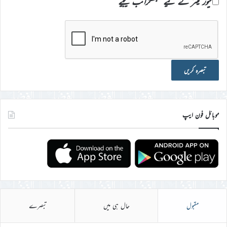
نیوز لیٹر کے لیے سبسکرائب کیجیے
موبائل فون ایپ
مقبول
حال ہی میں
تبصرے