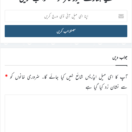
اپنا
ای
میل
آئی
ڈی
درج
کریں
جواب دیں
آپ کا ای میل ایڈریس شائع نہیں کیا جائے گا۔
ضروری خانوں کو
*
سے نشان زد کیا گیا ہے
ت
ب
ص
ر