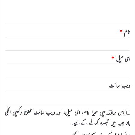
ہ
*
نام
*
ای میل
*
ویب‌ سائٹ
اس براؤزر میں میرا نام، ای میل، اور ویب سائٹ محفوظ رکھیں اگلی
بار جب میں تبصرہ کرنے کےلیے۔