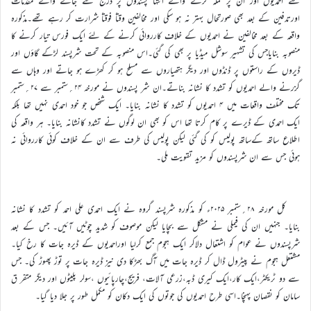
سے احمدیوں اور ان پر حملہ کرنے والے انتہا پسندوں پر درج کئے جانے والے مقدمات
اورتدفین کے بعد بھی صورتحال بہتر نہ ہو سکی اور مخالفین وقتاً فوقتاً شرارت کر رہے تھے۔مذکورہ
واقعہ کے بعد مخالفین نے احمدیوں کے خلاف کارروائی کرنے کے لئے ایک فورس تیار کرنے کا
منصوبہ بنایاجس کی تشہیر سوشل میڈیا پر بھی کی گئی۔اس منصوبہ کے تحت شرپسند لڑکے گاؤں اور
ڈیروں کے راستوں پر ڈنڈوں اور دیگر ہتھیاروں سے مسلح ہو کر کھڑے ہو جاتے اور وہاں سے
گزرنے والے احمدیوں کو تشدد کا نشانہ بناتے۔ان شر پسندوں نے مورخہ ۲۴؍ستمبر سے ۲۷؍ستمبر
تک مختلف واقعات میں ۴ احمدیوں کو تشدد کا نشانہ بنایا۔ ایک شخص جو خود احمدی نہیں تھا بلکہ
ایک احمدی کے ڈیرے پر کام کرتا تھا اس کو بھی ان لوگوں نے تشدد کانشانہ بنایا۔ ہر واقعہ کی
اطلاع ساتھ کےساتھ پولیس کو کی گئی لیکن پولیس کی طرف سے ان کے خلاف کوئی کارروائی نہ
ہوئی جس سے ان شرپسندوں کو مزید تقویت ملی۔
کل مورخہ ۲۸؍ستمبر ۲۰۲۵ء کو مذکورہ شرپسند گروہ نے ایک احمدی علی احمد کو تشدد کا نشانہ
بنایا۔ جنہیں ان کی فیملی نے مشکل سے بچایا لیکن موصوف کو شدید چوٹیں آئیں۔ جس کے بعد
شرپسندوں نے عوام کو اشتعال دلاکر ایک ہجوم جمع کرلیا اوراحمدیوں کے ڈیرہ جات کا رخ کیا۔
مشتعل ہجوم نے پیٹرول ڈال کر ڈیرہ جات میں آگ بھڑکا دی نیز ڈیرہ جات پر توڑ پھوڑ کی۔ جس
سے دو ٹریکٹر،ایک کار،ایک کیری ڈبہ،زرعی آلات، فریج،چارپائیوں ،سولر پلیٹوں اور دیگر متفر ق
سامان کو نقصان پہنچا۔اسی طرح احمدیوں کی جوتوں کی ایک دکان کو مکمل طور پر جلا دیا گیا۔