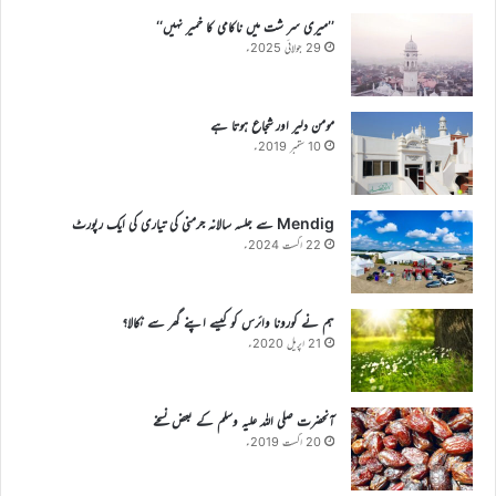
’’میری سر شت میں ناکامی کا خمیر نہیں‘‘
29 جولائی 2025ء
مومن دلیر اور شجاع ہوتا ہے
10 ستمبر 2019ء
Mendig سے جلسہ سالانہ جرمنی کی تیاری کی ایک رپورٹ
22 اگست 2024ء
ہم نے کورونا وائرس کو کیسے اپنے گھر سے نکالا؟
21 اپریل 2020ء
آنحضرت صلی اللہ علیہ وسلم کے بعض نسخے
20 اگست 2019ء