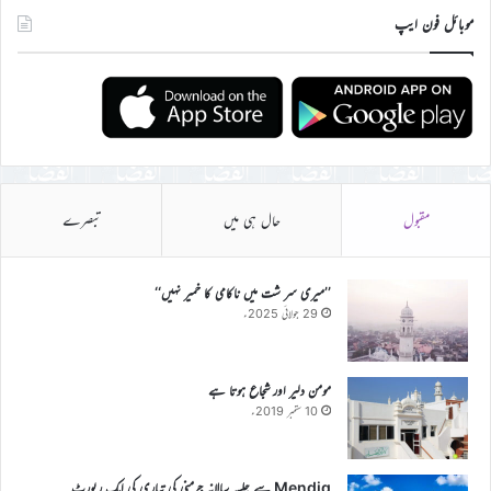
موبائل فون ایپ
مقبول
حال ہی میں
تبصرے
’’میری سر شت میں ناکامی کا خمیر نہیں‘‘
29 جولائی 2025ء
مومن دلیر اور شجاع ہوتا ہے
10 ستمبر 2019ء
Mendig سے جلسہ سالانہ جرمنی کی تیاری کی ایک رپورٹ