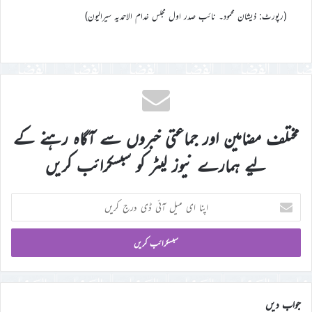
(رپورٹ: ذیشان محمود۔ نائب صدر اول مجلس خدام الاحمدیہ سیرالیون)
مختلف مضامین اور جماعتی خبروں سے آگاہ رہنے کے
لیے ہمارے نیوز لیٹر کو سبسکرائب کریں
اپنا
ای
میل
آئی
ڈی
درج
کریں
جواب دیں