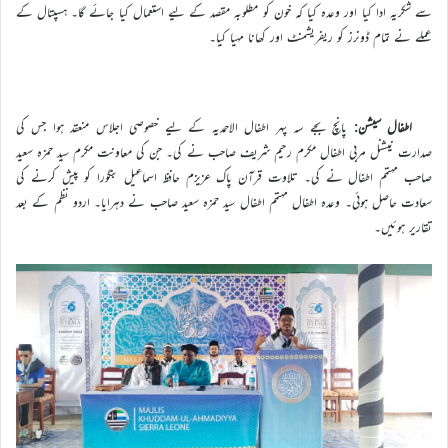
سے شکریہ ادا کیا اور وعدہ کیا کہ خون کو مطلوبہ مقصد کے لیے استعمال کیا جائے گا۔ ہسپتال کے
عملے نے تمام ڈونرز کو ریفریشمنٹ اور کھانا مہیا کیا۔
اطفال سیشن:
پانچ بجے سہ پہر اطفال الاحمدیہ کے لیے خصوصی اجلاس منعقد ہوا جس کی
صدارت نیشنل مربی اطفال مکرم رحیم شریف صاحب نے کی۔ جن کی معاونت مکرم سید حمزہ سعید
صاحب مہتمم اطفال نے کی۔ تلاوت قرآن پاک عزیزم حافظ اسماعیل بنگورا کو پیش کرنے کی
سعادت حاصل ہوئی۔ وعدہ اطفال مہتمم اطفال سید حمزہ سعید صاحب نے دہرایا۔ اردو نظم کے بعد
تقاریر ہوئیں۔