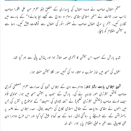
مہتمم اطفال صاحب نے وعدہ اطفال کی پاسداری کے متعلق جبکہ مکرم حمید علی بنگورا صاحب
نائب صدر ثالث نے ’’غیر اسلامی مقامی رسوم و رواج سے کیسے بچا جائے؟“ کے بارے میں
تقاریر کیں۔ آخر پر مربی اطفال صاحب نے حضور انور کی اطفال سے توقعات پیش کیں۔ دعا سے
یہ سیشن اختتام کو پہنچا۔
شدید بارش کے سبب اس سیشن کا آخری حصہ متاثر ہوا اور پنڈال پانی سے بھر گیا تھا۔
سکول کی مسجد میں نمازِ مغرب و عشاء ادا کی گئیں اور اگلا سیشن منعقد ہوا۔
شبینہ اجلاس بابت رشتہ ناطہ:
دوسرے دن کے اجلاسِ شبینہ کی صدارت مکرم مصطفیٰ کورجی
صاحب نیشنل سیکرٹری امور خارجیہ نے کی۔ بارش کے سبب یہ سیشن مسجد میں ہوا۔ مولوی فواد
ایف لولے صاحب (نیشنل سیکرٹری تعلیم) نے ’’جلد شادی کی اہمیت‘‘ کے موضوع پر تقریر کی جس
میں انہوں نے مقامی روایات کے مقابل اسلامی نکاح کی اہمیت بتائی۔ صدر اجلاس نے جلسہ پر
رجسٹریشن کے نئے طریقے پر روشنی ڈالی۔ دعا کے بعد کھانا پیش کیا گیا اور اس طرح دوسرا دن
بھی کامیابی سے بخیر و خوبی اختتام پذیر ہوا۔ الحمد للہ