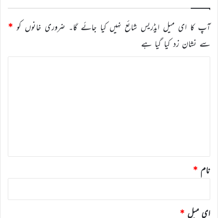
آپ کا ای میل ایڈریس شائع نہیں کیا جائے گا۔
ضروری خانوں کو
*
سے نشان زد کیا گیا ہے
ت
ب
ص
ر
ہ
*
نام
*
ای میل
*