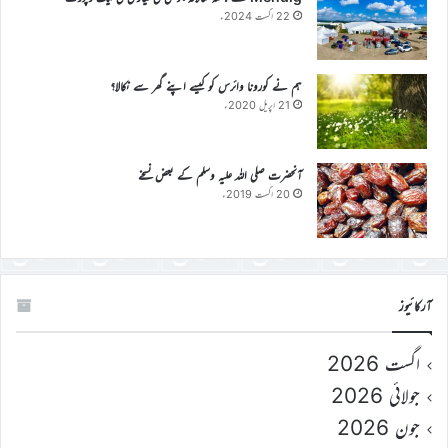
22 اگست 2024ء
ہم نے کورونا وائرس کو کیسے اپنے گھر سے نکالا؟
21 اپریل 2020ء
آنحضرت صلی اللہ علیہ وسلم کے بعض نسخے
20 اگست 2019ء
آرکائیوز
اگست 2026
جولائی 2026
جون 2026