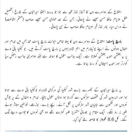
اجتماع کے دوسرے دن کا آغاز نماز تہجد سے ہوا جو مدرسۃ الحفظ سیرالیون کے فارغ التحصیل
طفل عزیزم حافظ حسن سیسے نے پڑھائی۔ جس کے بعد مولوی حسن سیسے صاحب (مہتمم اشاعت)
نے درس دیا۔ پھر نماز فجر عزیزم حافظ صاحب نے ہی پڑھائی۔
مارچ پاسٹ:
اجتماع کے دوسرے دن کا پہلا خاص ایونٹ مارچ پاسٹ تھا جس میں خدام اور
اطفال دونوں نے اپنے یونیفارم میں اہم شاہراہوں پر مارچ پاسٹ کرتے ہیں۔ بو کینیما ہائی وے
پر یہ جنکشن احمدیہ جنکشن کہلاتا ہے۔ ایک جانب سکول کا احاطہ ہے جبکہ دوسری جانب ریجنل ہیڈ
کوارٹر اور احمدیہ ہسپتال کو رستہ جاتا ہے۔
یہ مارچ سیرالیون کے تیسرے بڑے شہر کینیما کی مرکزی شاہراہ بوکینیما ہائی وے سے ہوتا
ہوا اور اندرون شہر کی مختلف سڑکوں سے گزرتا ہوا واپس سکول پہنچا۔ خدام و اطفال کے پر جوش
نعروں اور نظموں سے اہالیانِ شہر سڑکوں پر نکل آئے۔ بچے بڑے، بوڑھے، خواتین متاثر ہوئے
بغیر نہ رہ سکے۔ ایک مقام پر عیسائی مشنریز طلبہ کھڑے تھے وہ بھی نعروں کا جواب دینے لگ
گئے۔ کل 8.6 کلومیٹر کا فاصلہ طے کیا گیا۔