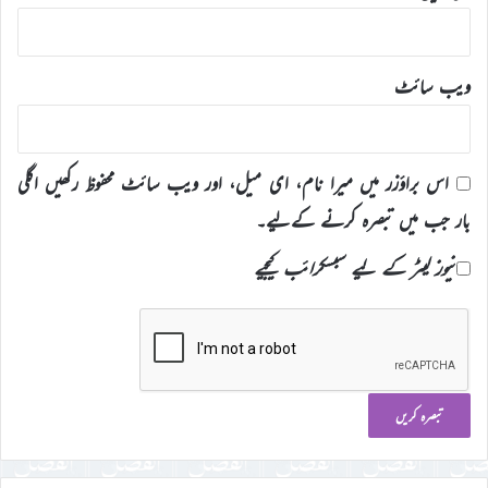
ویب‌ سائٹ
اس براؤزر میں میرا نام، ای میل، اور ویب سائٹ محفوظ رکھیں اگلی
بار جب میں تبصرہ کرنے کےلیے۔
نیوز لیٹر کے لیے سبسکرائب کیجیے