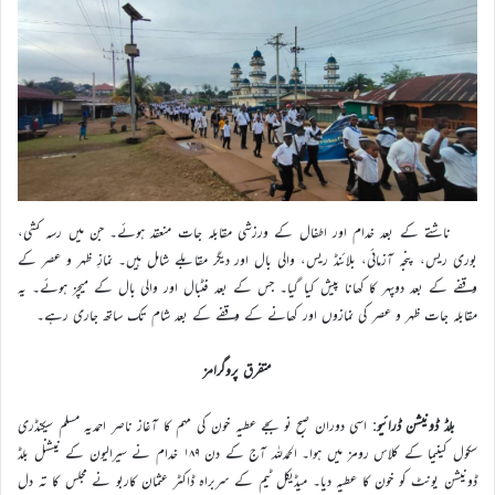
ناشتے کے بعد خدام اور اطفال کے ورزشی مقابلہ جات منعقد ہوئے۔ جن میں رسہ کشی،
بوری ریس، پنجہ آزمائی، بلائنڈ ریس، والی بال اور دیگر مقابلے شامل ہیں۔ نمازِ ظہر و عصر کے
وقفے کے بعد دوپہر کا کھانا پیش کیا گیا۔ جس کے بعد فٹبال اور والی بال کے میچز ہوئے۔ یہ
مقابلہ جات ظہر و عصر کی نمازوں اور کھانے کے وقفے کے بعد شام تک ساتھ جاری رہے۔
متفرق پروگرامز
بلڈ ڈونیشن ڈرائیو
: اسی دوران صبح نو بجے عطیہ خون کی مہم کا آغاز ناصر احمدیہ مسلم سیکنڈری
سکول کینیما کے کلاس رومز میں ہوا۔ الحمدللہ آج کے دن ۱۸۹ خدام نے سیرالیون کے نیشنل بلڈ
ڈونیشن یونٹ کو خون کا عطیہ دیا۔ میڈیکل ٹیم کے سربراہ ڈاکٹر عثمان کاربو نے مجلس کا تہ دل