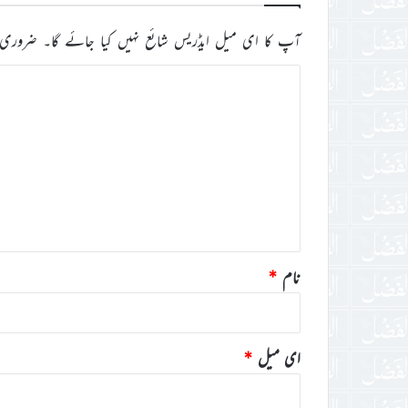
آپ کا ای میل ایڈریس شائع نہیں کیا جائے گا۔
ضروری 
ت
ب
ص
ر
ہ
*
نام
*
ای میل
*