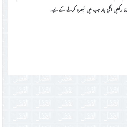
وظ رکھیں اگلی بار جب میں تبصرہ کرنے کےلیے۔