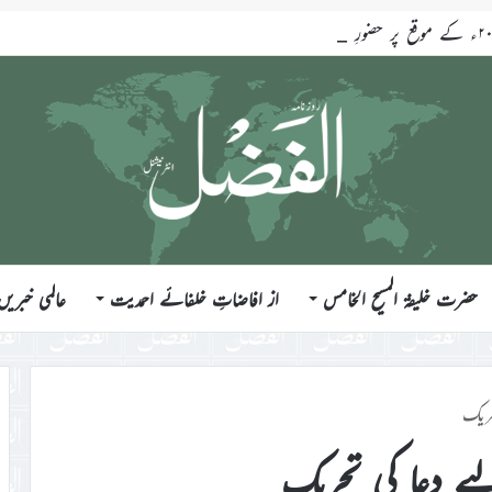
حضرت خلیفۃ المسیح الخامس
از افاضاتِ خلفائے احمدیت
عالمی خبریں
حریک
ے دعا کی تحریک