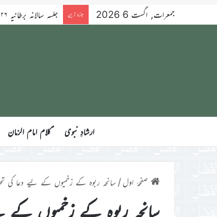
جمعرات, اگست 6 2026
تازہ ترین
ارشادِ نبوی
ؑکلام امام الزمان
صفحۂ اول
/
سانحہ ربوہ کے زخمیوں کے لیے دعا کی ت
سانحہ ربوہ کے زخمیوں کے لی