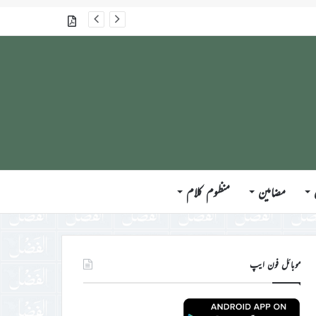
جلسہ سالانہ برطانیہ ۲۰۲۶ء کے موقع پر حضورِ انور ایّدہ الله تعالیٰ بنصرہ العزیز کی مختلف ممالک کے وفود، مہمانان ، نَو مبائعین اور نمائندگان سے ملاقاتوں اور بصیرت افروز راہنمائی کا مختصر اجمالی خاکہ
گذشتہ شمارے
مضامین
منظوم کلام
موبائل فون ایپ