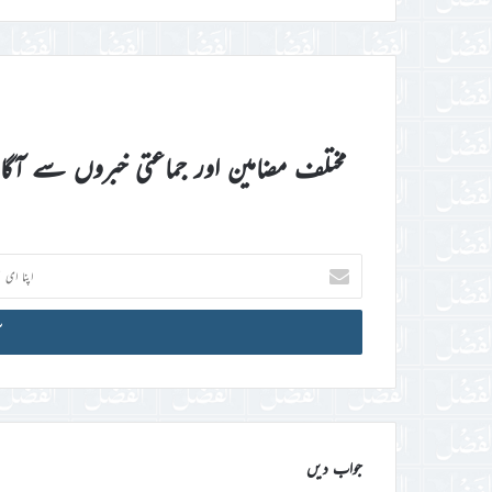
مختلف مضامین اور جماعتی خبروں سے آگ
اپنا
ای
میل
آئی
ڈی
درج
کریں
جواب دیں