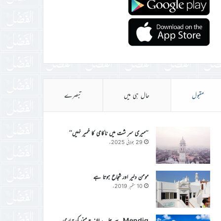
مقبول
حال ہی میں
تبصرے
’’میری سر شت میں ناکامی کا خمیر نہیں‘‘
29 جولائی 2025ء
مومن دلیر اور شجاع ہوتا ہے
10 ستمبر 2019ء
Mendig سے جلسہ سالانہ جرمنی کی تیاری