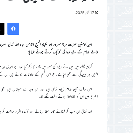
17 اکتوبر 2025ء
ook
والے خدام کے لیے دعا کی تحریک کرتے ہوئے فرمایا:
گزشتہ خطبے میں مَیں نے ربوہ کی مسجد میں حملے کا ذکر کیا تھا۔ جو احمدی خ
انہیں ہر پیچیدگی سے بھی بچائے۔ جو اس قسم کے حادثات ہوتے ہیں ان کے 
اس وقت تین خدام زیادہ زخمی ہیں اور اس وجہ سے ہسپتال میں ابھی داخل
زخم جو ہیں ان کو heal ہوتے وقت لگے گا۔
اللہ تعالیٰ ان سب کو شفائے کاملہ عطا فرمائے اور آئندہ افراد جماعت 