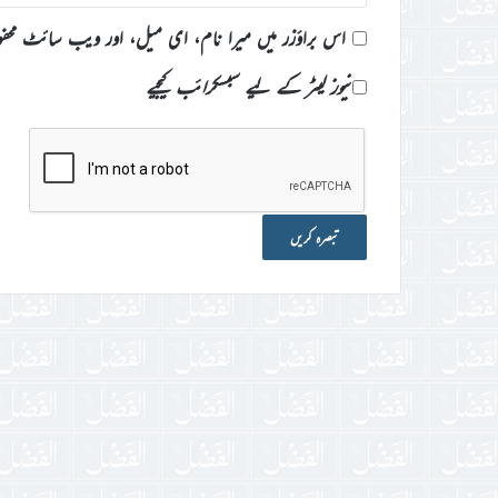
اس براؤزر میں میرا نام، ای میل، اور ویب سائٹ محف
نیوز لیٹر کے لیے سبسکرائب کیجیے