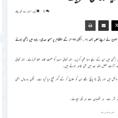
0
ایک منٹ سے بھی پہلے
Print
Share via Email
Faceb
X
امیرالمومنین حضرت مرزا مسرور احمد خلیفۃ المسیح الخامس ایّدہ اللہ تعالیٰ بنصرہ العزیز نے اپنے خطبہ جمعہ ۱۷؍ اکتوبر ۲۰۲۵ء کے اختتام پر مسجد مہدی، ربوہ میں زخمی ہونے
دام زخمی ہیں ان کے لیے دعا بھی کریں۔ اللہ تعالیٰ سب کو صحتِ کاملہ عطا فرمائے۔ اللہ تعالیٰ
اثرات بعض دفعہ بعد میں بھی ظاہر ہوتے ہیں۔
 ہیں اور باقی جو پانچ تھے ان کو علاج کر کے گھر بھیج دیا گیا ہے۔ لیکن بہرحال ابھی
کو ہر شر سے، ہر نقصان سے ہر جگہ بچائے۔
٭…٭…٭