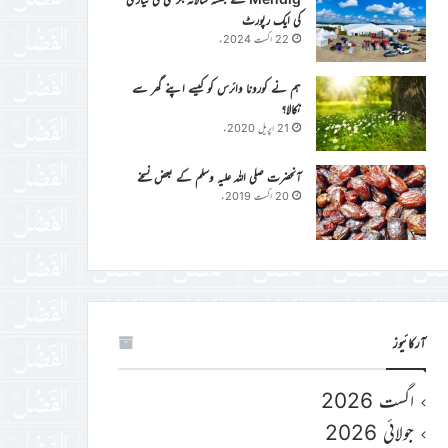
کی ایک رپورٹ
22 اگست 2024ء
ہم نے کورونا وائرس کو کیسے اپنے گھر سے
نکالا؟
21 اپریل 2020ء
آنحضرت صلی اللہ علیہ وسلم کے بعض نسخے
20 اگست 2019ء
آرکائیوز
اگست 2026
جولائی 2026