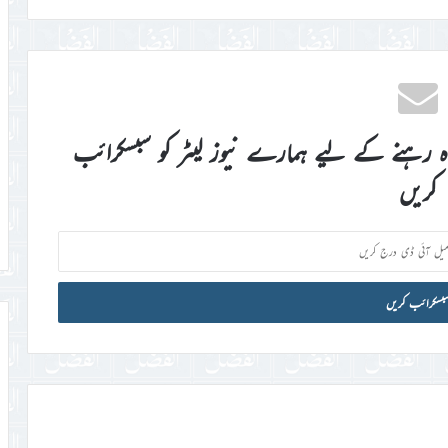
اہ رہنے کے لیے ہمارے نیوز لیٹر کو سبسکرائب
کریں