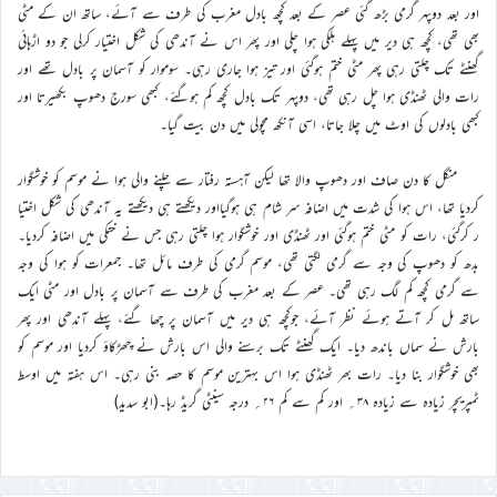
اور بعد دوپہر گرمی بڑھ گئی عصر کے بعد کچھ بادل مغرب کی طرف سے آئے، ساتھ ان کے مٹی
بھی تھی، کچھ ہی دیر میں پہلے ہلکی ہوا چلی اور پھر اس نے آندھی کی شکل اختیار کرلی جو دو اڑہائی
گھنٹے تک چلتی رہی پھر مٹی ختم ہوگئی اور تیز ہوا جاری رہی۔ سوموار کو آسمان پر بادل تھے اور
رات والی ٹھنڈی ہوا چل رہی تھی، دوپہر تک بادل کچھ کم ہوگئے، کبھی سورج دھوپ بکھیرتا اور
کبھی بادلوں کی اوٹ میں چلا جاتا، اسی آنکھ مچولی میں دن بیت گیا۔
منگل کا دن صاف اور دھوپ والا تھا لیکن آہستہ رفتار سے چلنے والی ہوا نے موسم کو خوشگوار
کردیا تھا، اس ہوا کی شدت میں اضافہ سر شام ہی ہوگیااور دیکھتے ہی دیکھتے یہ آندھی کی شکل اختیا
ر کرگئی، رات کو مٹی ختم ہوگئی اور ٹھنڈی اور خوشگوار ہوا چلتی رہی جس نے خنکی میں اضافہ کردیا۔
بدھ کو دھوپ کی وجہ سے گرمی لگتی تھی، موسم گرمی کی طرف مائل تھا۔ جمعرات کو ہوا کی وجہ
سے گرمی کچھ کم لگ رہی تھی۔ عصر کے بعد مغرب کی طرف سے آسمان پر بادل اور مٹی ایک
ساتھ مل کر آتے ہوئے نظر آئے، جوکچھ ہی دیر میں آسمان پر چھا گئے، پہلے آندھی اور پھر
بارش نے سماں باندھ دیا۔ ایک گھنٹے تک برسنے والی اس بارش نے چھڑکاؤ کردیا اور موسم کو
بھی خوشگوار بنا دیا۔ رات بھر ٹھنڈی ہوا اس بہترین موسم کا حصہ بنی رہی۔ اس ہفتہ میں اوسط
ٹمپریچر زیادہ سے زیادہ ۳۸؍ اور کم سے کم ۲۶؍ درجہ سینٹی گریڈ رہا۔(ابو سدید)