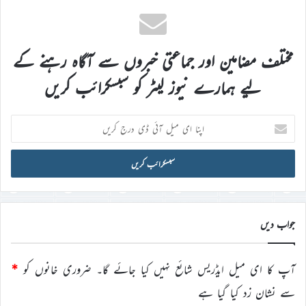
مختلف مضامین اور جماعتی خبروں سے آگاہ رہنے کے
لیے ہمارے نیوز لیٹر کو سبسکرائب کریں
اپنا
ای
میل
آئی
ڈی
درج
کریں
جواب دیں
آپ کا ای میل ایڈریس شائع نہیں کیا جائے گا۔
ضروری خانوں کو
*
سے نشان زد کیا گیا ہے