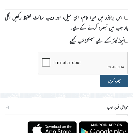
اس براؤزر میں میرا نام، ای میل، اور ویب سائٹ محفوظ رکھیں اگلی
بار جب میں تبصرہ کرنے کےلیے۔
نیوز لیٹر کے لیے سبسکرائب کیجیے
موبائل فون ایپ