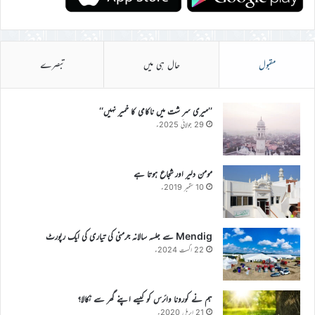
مقبول
حال ہی میں
تبصرے
’’میری سر شت میں ناکامی کا خمیر نہیں‘‘
29 جولائی 2025ء
مومن دلیر اور شجاع ہوتا ہے
10 ستمبر 2019ء
Mendig سے جلسہ سالانہ جرمنی کی تیاری کی ایک رپورٹ
22 اگست 2024ء
ہم نے کورونا وائرس کو کیسے اپنے گھر سے نکالا؟
21 اپریل 2020ء