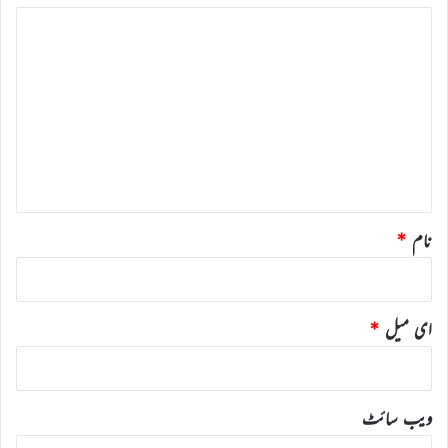
ت
ب
ص
ر
ہ
*
نام
*
ای میل
*
ویب‌ سائٹ