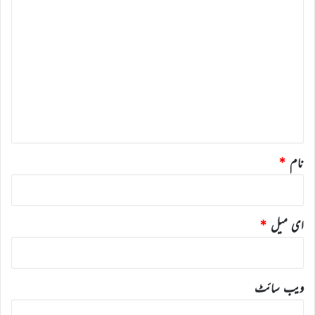
ت
ب
ص
ر
ہ
*
نام
*
ای میل
*
ویب‌ سائٹ