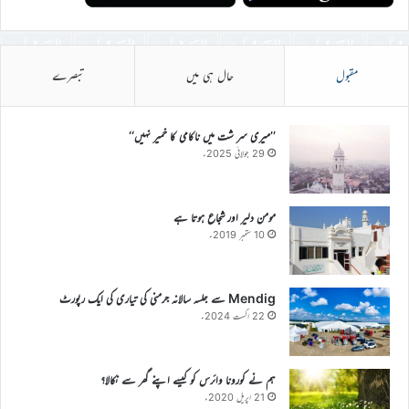
مقبول
حال ہی میں
تبصرے
’’میری سر شت میں ناکامی کا خمیر نہیں‘‘
29 جولائی 2025ء
مومن دلیر اور شجاع ہوتا ہے
10 ستمبر 2019ء
Mendig سے جلسہ سالانہ جرمنی کی تیاری کی ایک رپورٹ
22 اگست 2024ء
ہم نے کورونا وائرس کو کیسے اپنے گھر سے نکالا؟
21 اپریل 2020ء