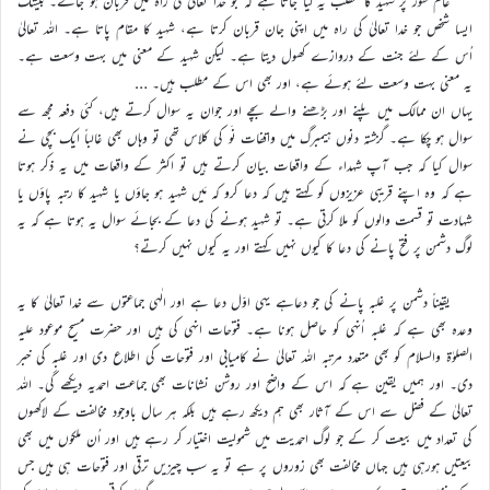
عام طور پر شہید کا مطلب یہ لیا جاتا ہے کہ جو خدا تعالیٰ کی راہ میں قربان ہو جائے۔ بیشک
ایسا شخص جو خدا تعالیٰ کی راہ میں اپنی جان قربان کرتا ہے، شہید کا مقام پاتا ہے۔ اللہ تعالیٰ
اُس کے لئے جنت کے دروازے کھول دیتا ہے۔ لیکن شہید کے معنی میں بہت وسعت ہے۔
یہ معنی بہت وسعت لئے ہوئے ہے، اور بھی اس کے مطلب ہیں۔ …
یہاں ان ممالک میں پلنے اور بڑھنے والے بچے اور جوان یہ سوال کرتے ہیں، کئی دفعہ مجھ سے
سوال ہو چکا ہے۔ گزشتہ دنوں ہیمبرگ میں واقفات نَو کی کلاس تھی تو وہاں بھی غالباً ایک بچی نے
سوال کیا کہ جب آپ شہداء کے واقعات بیان کرتے ہیں تو اکثر کے واقعات میں یہ ذکر ہوتا
ہے کہ وہ اپنے قریبی عزیزوں کو کہتے ہیں کہ دعا کرو کہ مَیں شہید ہو جاؤں یا شہید کا رتبہ پاؤں یا
شہادت تو قسمت والوں کو ملا کرتی ہے۔ تو شہید ہونے کی دعا کے بجائے سوال یہ ہوتا ہے کہ یہ
لوگ دشمن پر فتح پانے کی دعا کا کیوں نہیں کہتے اور یہ کیوں نہیں کرتے؟
یقیناً دشمن پر غلبہ پانے کی جو دعاہے یہی اوّل دعا ہے اور الٰہی جماعتوں سے خدا تعالیٰ کا یہ
وعدہ بھی ہے کہ غلبہ اُنہی کو حاصل ہونا ہے۔ فتوحات انہی کی ہیں اور حضرت مسیح موعود علیہ
الصلوٰۃ والسلام کو بھی متعدد مرتبہ اللہ تعالیٰ نے کامیابی اور فتوحات کی اطلاع دی اور غلبہ کی خبر
دی۔ اور ہمیں یقین ہے کہ اس کے واضح اور روشن نشانات بھی جماعت احمدیہ دیکھے گی۔ اللہ
تعالیٰ کے فضل سے اس کے آثار بھی ہم دیکھ رہے ہیں بلکہ ہر سال باوجود مخالفت کے لاکھوں
کی تعداد میں بیعت کر کے جو لوگ احمدیت میں شمولیت اختیار کر رہے ہیں اور اُن ملکوں میں بھی
بیعتیں ہورہی ہیں جہاں مخالفت بھی زوروں پر ہے تو یہ سب چیزیں ترقی اور فتوحات ہی ہیں جس