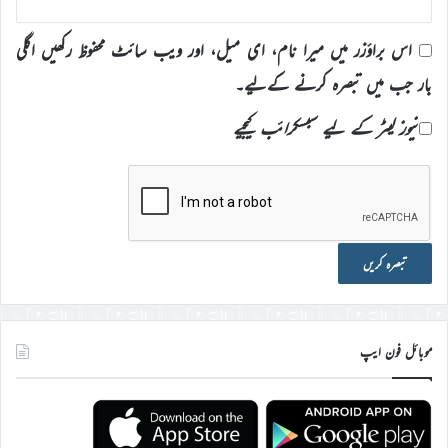
اس براؤزر میں میرا نام، ای میل، اور ویب سائٹ محفوظ رکھیں اگلی
بار جب میں تبصرہ کرنے کےلیے۔
نیوز لیٹر کے لیے سبسکرائب کیجیے
موبائل فون ایپ