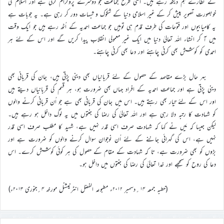
کے نظارے ہم دیکھ رہے ہیں۔ اسی طرح جماعت جو دوسرے پروگرام کرتی ہے اور اسلام کی
خوبصورت تصویر پیش کر کے غیر اسلامی دنیا کے شکوک و شبہات دور کر رہی ہے۔ یہ جوبات ہے
یہ کامیابیوں اور فتوحات کی طرف قدم ہی توہیں جو جماعت احمدیہ کے اُٹھ رہے ہیں جو ایک وقت
میں آ کر انشاء اللہ تعالیٰ دنیا میں ایک غیر معمولی انقلاب پیدا کریں گے اور اس کے لئے ہر
احمدی کو کوشش بھی کرنی چاہئے اور دعا بھی کرنی چاہئے۔
بہر حال بڑے مقاصد کے حصول کے لئے قربانیاں بھی دینی پڑتی ہیں، جان کی قربانی بھی
دینی پڑتی ہے اور جماعت احمدیہ کے افراد جہاں بھی ضرورت ہو، ہر قسم کی قربانیاں دیتے ہیں
اور اس کے لئے تیار بھی رہتے ہیں۔ اس میں جان کی قربانی بھی ہے جو اُن قربانی کرنے والوں
کو شہادت کا رتبہ دلا رہی ہے اور اللہ تعالیٰ کی رضا کی جنتوں میں یہ لوگ داخل ہو رہے ہیں۔
لیکن جیسا کہ مَیں نے کہا کہ شہادت صرف اسی قدر نہیں ہے، شہید کا مطلب صرف اسی قدر
نہیں ہے، اس کی گہرائی جاننے کے لئے اُن نوجوان سوال کرنے والوں کو ضرورت ہے اور
بڑوں کو بھی ضرورت ہے، تا کہ شہادت کے مقام کے حصول کی ہر کوئی کوشش کرے۔ اس
دعا کی روح کو سمجھے اور خدا تعالیٰ کی رضا کی جنتوں میں داخل ہو۔
(خطبہ جمعہ ۱۴؍دسمبر ۲۰۱۲ء مطبوعہ الفضل انٹرنیشنل مورخہ ۴؍جنوری ۲۰۱۳ء)