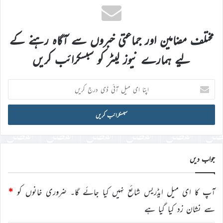
مختلف مضامین اور جماعتی خبروں سے آگاہ رہنے کے
لیے ہمارے نیوز لیٹر کو سبسکرائب کریں
اپنا
ای
میل
آئی
ڈی
درج
کریں
جواب دیں
آپ کا ای میل ایڈریس شائع نہیں کیا جائے گا۔
ضروری خانوں کو
*
سے نشان زد کیا گیا ہے