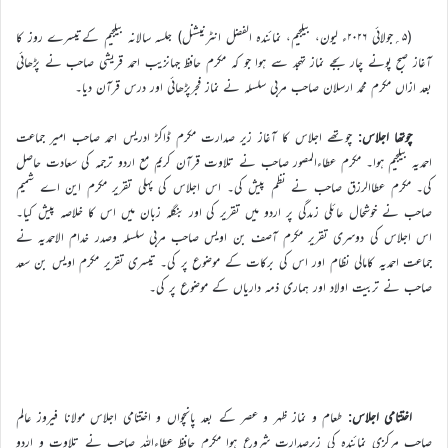
(۵؍جولائی ۲۰۲۶ء لیون، بیلجیم، نمائندہ الفضل انٹرنیشنل) جلسہ سالانہ بیلجیم کےتیسرے روز کا
آغاز صبح پونے چار بجے نماز تہجد سے ہوا جو کہ مکرم حافظ جہانزیب احمد قریشی صاحب نے پڑھائی
بعد ازاں مکرم محمد ارسلان صاحب مربی سلسلہ نے نماز فجرپڑھائی اور درس قرآن دیا۔
چوتھا اجلاس:
چوتھے اجلاس کا آغاز زیر صدارت مکرم ڈاکڑ ادریس احمد صاحب امیر جماعت
احمدیہ بیلجیم ہوا۔ مکرم عطاءالمصور صاحب نے تلاوت قرآن کریم مع اردو ترجمہ کی سعادت حاصل
کی۔ مکرم عطاالرزق صاحب نے نظم پیش کی۔ اس اجلاس کی پہلی تقریر مکرم این اے شمیم
صاحب نے خوشحال عائلی زںدگی پر اردو میں تقریر کی اور بنگلہ زبان میں اس کا خلاصہ پیش کیا۔
اس اجلاس کی دوسری تقریر مکرم آصف بن اویس صاحب مربی سلسلہ وصدر خدام الاحمدیہ نے
جماعت احمدیہ کامالی نظام اور اس کی برکات کے موضوع پر کی۔ تیسری تقریر مکرم اویس بن سعد
صاحب نے تربیت اولاد اور ہماری ذمہ داریاں کے موضوع پر کی۔
اختتامی اجلاس:
طعام و نماز ظہر و عصر کے بعد پانچواں و اختتامی اجلاس مولانا فیروز عالم
صاحب مرکزی نمائندہ کی زیرصدارت شروع ہوا مکرم حافظ عطاءاللہ صاحب نے تلاوت و اردو