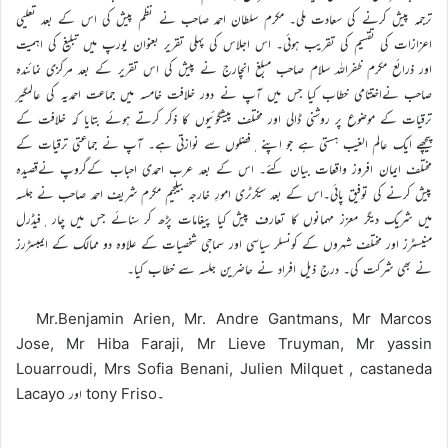
ترجمہ پیش کرنے کی سعادت ملی۔ مکرم سلطان احمد صاحب نے نظم پیش کی اس کے بعد تعلیی
اعزازات کی تقسیم کی تقریب ہوئی۔ اس اجلاس کی پہلی تقریر بعنوان یورپ میں تبلیغ کی اہمیت
اور ذرائع مکرم ظفراللہ سلام صاحب مبلغ انچارج نے پیش کی اس تقریر کے بعد مرکزی نمائندہ
صاحب نےاختتامی خطاب کیا جس میں آپ نے دور خلافت خامسہ میں جماعت احمدیہ کی عالمگیر
ترقیات کے موضوع پر روشنی ڈالی اور مختلف پیشگوئیوں کا ذکر کرتے ہوئے بتایا کہ خلافت کے
پیچھے ایک عالم الغیب ہستی ہے جو اپنے ٖفضلوں سے نوازتی ہے۔ آپ نے جماعتی ترقیات کے
مختلف ایمان افروز واقعات بیان کئے۔ اس کے بعد عرب احمدی احباب کےگروپ نےقصیدہ
پیش کرنے کی توفیق پائی۔اس کے بعد سیکرٹری امورِ خارجہ بیلجیم مکرم شریف احمد صاحب نے جلسہ
میں شریک دیگر معزز مہمانوں کا تعارف پیش کیا پیغامات پڑھ کر سنائے جس میں چار ٖفیڈرل
منیسٹرز اور مختلف شہروں کے کونسلر سیاسی اور سماجی شخصیات کے علاوہ دو ممالک کے ایمبسڑرز
نے بھی شرکت کی۔ درج ذیل افراد نے حاضرین جلسہ سے خطاب کیا۔
Mr.Benjamin Arien, Mr. Andre Gantmans, Mr Marcos
Jose, Mr Hiba Faraji, Mr Lieve Truyman, Mr yassin
Louarroudi, Mrs Sofia Benani, Julien Milquet , castaneda
Lacayo اور tony Friso۔