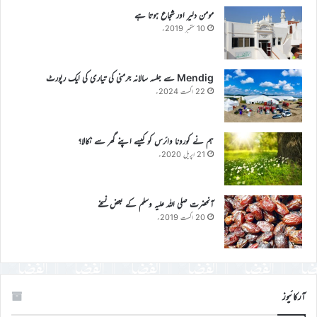
مومن دلیر اور شجاع ہوتا ہے
10 ستمبر 2019ء
Mendig سے جلسہ سالانہ جرمنی کی تیاری کی ایک رپورٹ
22 اگست 2024ء
ہم نے کورونا وائرس کو کیسے اپنے گھر سے نکالا؟
21 اپریل 2020ء
آنحضرت صلی اللہ علیہ وسلم کے بعض نسخے
20 اگست 2019ء
آرکائیوز