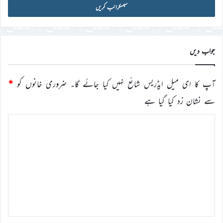
آئی
ڈی
درج
کریں
جواب دیں
آپ کا ای میل ایڈریس شائع نہیں کیا جائے گا۔
ضروری خانوں کو
*
سے نشان زد کیا گیا ہے
ت
ب
ص
ر
ہ
*