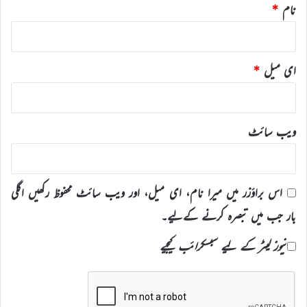
نام
*
ای میل
*
ویب‌ سائٹ
اس براؤزر میں میرا نام، ای میل، اور ویب سائٹ محفوظ رکھیں اگلی
بار جب میں تبصرہ کرنے کےلیے۔
نیوز لیٹر کے لیے سبسکرائب کیجیے