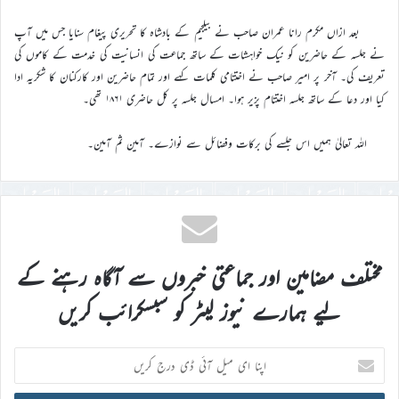
بعد ازاں مکرم رانا عمران صاحب نے بیلجیم کے بادشاہ کا تحریری پیغام سنایا جس میں آپ
نے جلسہ کے حاضرین کو نیک خواہشات کے ساتھ جماعت کی انسانیت کی خدمت کے کاموں کی
تعریف کی۔ آخر پر امیر صاحب نے اختتامی کلمات کہے اور تمام حاضرین اور کارکنان کا شکریہ ادا
کیا اور دعا کے ساتھ جلسہ اختتام پزیر ہوا۔ امسال جلسہ پر کل حاضری ۱۸۶۱ تھی۔
اللہ تعالیٰ ہمیں اس جلسے کی برکات وفضائل سے نوازے۔ آمین ثم آمین۔
مختلف مضامین اور جماعتی خبروں سے آگاہ رہنے کے
لیے ہمارے نیوز لیٹر کو سبسکرائب کریں
اپنا
ای
میل