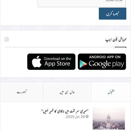
موبائل فون ایپ
مقبول
حال ہی میں
تبصرے
’’میری سر شت میں ناکامی کا خمیر نہیں‘‘
29 جولائی 2025ء