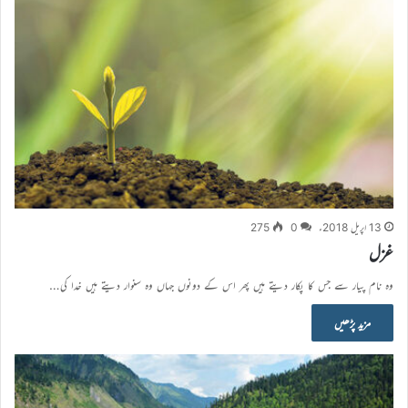
13 اپریل 2018ء
0
275
غزل
وہ نام پیار سے جس کا پکار دیتے ہیں پھر اس کے دونوں جہاں وہ سنوار دیتے ہیں خدا کی…
مزید پڑھیں