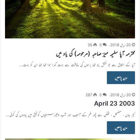
20 اپریل 2018ء
0
36
محترمہ آپا سلیمہ میرؔ صاحبہ (مرحومہ) کی یاد میں
آپا کے اخلاق سے جو نقش بنا تھا برسوں کی رفاقت سے بہت گہرا ہوا تھا تھا ان کو بہت…
مزید پڑھیں
20 اپریل 2018ء
0
287
April 23 2003
نیم جاں ، مضمحل ، تھکن سے چُور غم کے آسیب اور شب دیجور سسکیاں گونجتی ہیں یادوں کی کوئی…
مزید پڑھیں