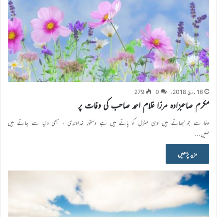
16 مارچ 2018ء
0
279
مکرم صاحبزادہ مرزا غلام احمد صاحب کی وفات پر
وفا سے جو نبھاتے ہیں وہی منزل کو پاتے ہیں ہے دستورِ خداوندی ، سبھی دنیا سے جاتے ہیں
نہیں…
مزید پڑھیں