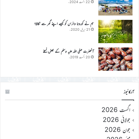
22 اگست 2024ء
ہم نے کورونا وائرس کو کیسے اپنے گھر سے نکالا؟
21 اپریل 2020ء
آنحضرت صلی اللہ علیہ وسلم کے بعض نسخے
20 اگست 2019ء
آرکائیوز
اگست 2026
جولائی 2026
جون 2026