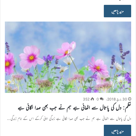
مزید پڑھیں
30 مارچ 2018ء
0
352
نظم: دل کی پاتال سے اٹھائی ہے ہم نے جب بھی صدا لگائی ہے
دل کی پاتال سے اٹھائی ہے ہم نے جب بھی صدا لگائی ہے زندگی اپنی کرکے اس کے نام زندگی…
مزید پڑھیں