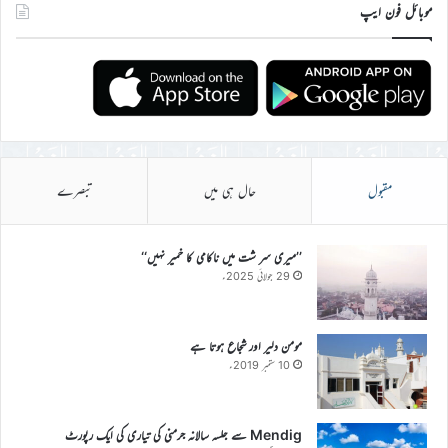
موبائل فون ایپ
مقبول
حال ہی میں
تبصرے
’’میری سر شت میں ناکامی کا خمیر نہیں‘‘
29 جولائی 2025ء
مومن دلیر اور شجاع ہوتا ہے
10 ستمبر 2019ء
Mendig سے جلسہ سالانہ جرمنی کی تیاری کی ایک رپورٹ