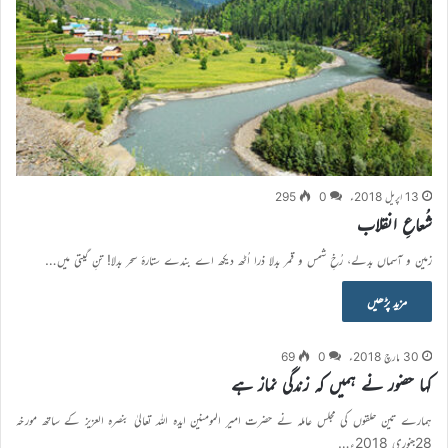
13 اپریل 2018ء
0
295
شُعاعِ انقلاب
زمین و آسماں بدلے، رُخِ شمس و قمر بدلا ذرا اُٹھ دیکھ اے بندے ستارۂ سحر بدلا! تنِ گیتی میں…
مزید پڑھیں
30 مارچ 2018ء
0
69
کہا حضور نے ہمیں کہ زندگی نماز ہے
ہمارے تین حلقوں کی مجلس عاملہ نے حضرت امیر المومنین ایدہ اللہ تعالیٰ بنصرہ العزیز کے ساتھ مورخہ
28جنوری 2018ء…