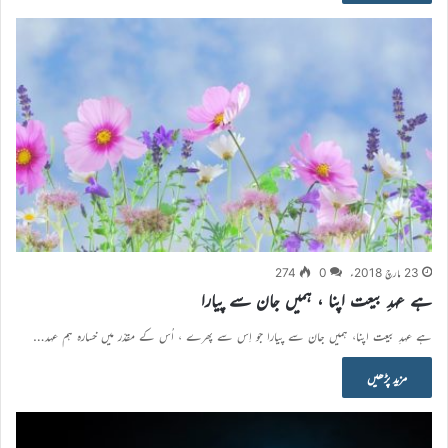
23 مارچ 2018ء
0
274
ہے عہدِ بیعت اپنا ، ہمیں جان سے پیارا
ہے عہدِ بیعت اپنا، ہمیں جان سے پیارا جو اِس سے پھرے ، اُس کے مقدّر میں خسارہ ہم عہد…
مزید پڑھیں