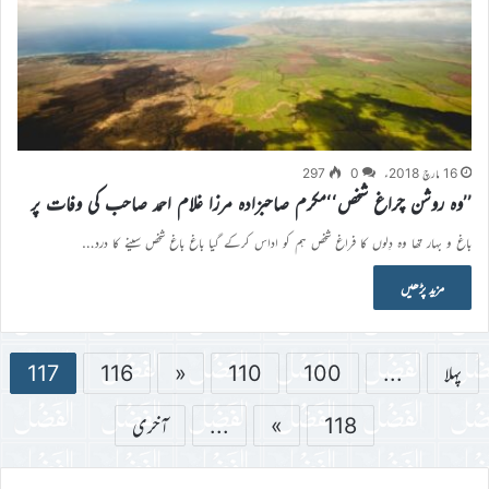
16 مارچ 2018ء
0
297
’’وہ روشن چراغ شخص‘‘مکرم صاحبزادہ مرزا غلام احمد صاحب کی وفات پر
باغ و بہار تھا وہ دِلوں کا فراغ شخص ہم کو اداس کرکے گیا باغ باغ شخص سینے کا درد…
مزید پڑھیں
پہلا
...
100
110
«
116
117
118
»
...
آخری