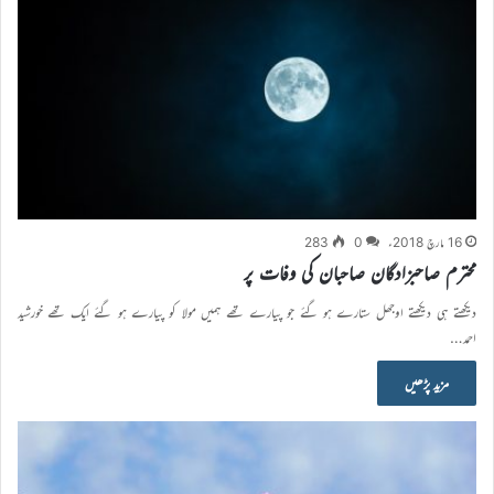
16 مارچ 2018ء
0
283
محترم صاحبزادگان صاحبان کی وفات پر
دیکھتے ہی دیکھتے اوجھل ستارے ہو گئے جو پیارے تھے ہمیں مولا کو پیارے ہو گئے ایک تھے خورشید
احمد…
مزید پڑھیں