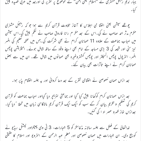
جبار ندیم ریجنل مشنری نے ’’اسلام یعنی امن‘‘ کے موضوع پر تقریر کی اوربعد میں عربی قصیدہ پیش
کیا۔
چوتھے سیشن یعنی اختتا می اجلاس کا آغاز تلاوت قرآن کریم سے ہوا جو کہ ریجنل مشنری
مکرم مدثر احمد صاحب نے کی۔اس کے بعد مکر م رانا فاروق صاحب نے نظم پیش کی۔اس سیشن
میں احباب جماعت کے علاوہ 11 مہمانان کرام نے بھی شرکت کی۔جس میں محکمہ تعلیم کی افسر
نیز سنّی اور شیعہ کی 3 بڑی مساجد کے امام بھی اپنے وفود کے ساتھ شامل ہوئے۔ امیگریشن پولیس
افسر، انٹرپول پولیس انسپکٹر اور پولیس کمشنروغیرہ بھی مہمانوں میں شامل تھے۔ ان میں سے بعض
مہمانان کرام نے اپنے تأثرات بھی بیان کئے۔
بعد ازاں مہمان خصوصی نے اختتامی تقریر کے بعد دعا کروائی اور یہ جلسہ اختتام پذیر ہوا۔
بعد ازاں مہمانان کرام کوکھانا پیش کیا گیا اور جماعتی لٹریچر دیا گیااور احباب جماعت کو قرآن
کریم کی تعظیم و تکریم بیان کر کے سب کو ایک ایک قرآن کریم مالاگاسی زبان میں تحفۃ ًدیا گیا۔
بعدازاں نماز ظہرو عصر اد ا کی گئیں۔
خداتعالیٰ کے فضل سے جلسہ سالانہ مڈغاسکر کو 5 اخبارات، 3 ٹی وی چینلزاور نیشنل ریڈیو نے
کوریج دی۔ ان اخبارات میں مہمان خصوصی اور معلم عبد الرحمن کے انٹرویو اور اسلام کا حقیقی