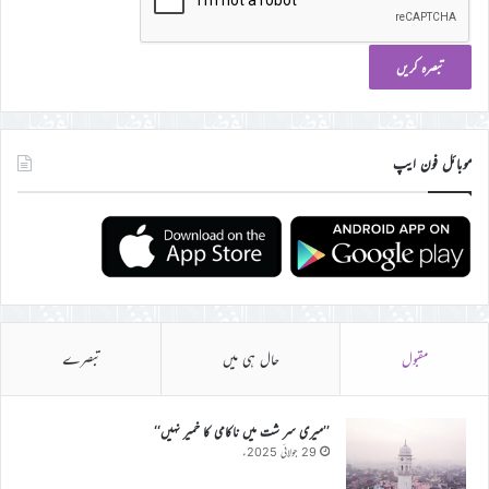
موبائل فون ایپ
مقبول
حال ہی میں
تبصرے
’’میری سر شت میں ناکامی کا خمیر نہیں‘‘
29 جولائی 2025ء