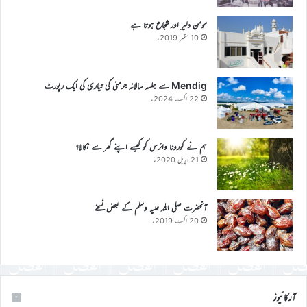
مومن دلیر اور شجاع ہوتا ہے
10 ستمبر 2019ء
Mendig سے جلسہ سالانہ جرمنی کی تیاری کی ایک رپورٹ
22 اگست 2024ء
ہم نے کورونا وائرس کو کیسے اپنے گھر سے نکالا؟
21 اپریل 2020ء
آنحضرت صلی اللہ علیہ وسلم کے بعض نسخے
20 اگست 2019ء
آرکائیوز