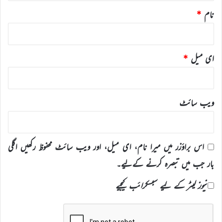
نام
*
ای میل
*
ویب‌ سائٹ
اس براؤزر میں میرا نام، ای میل، اور ویب سائٹ محفوظ رکھیں اگلی
بار جب میں تبصرہ کرنے کےلیے۔
نیوز لیٹر کے لیے سبسکرائب کیجیے