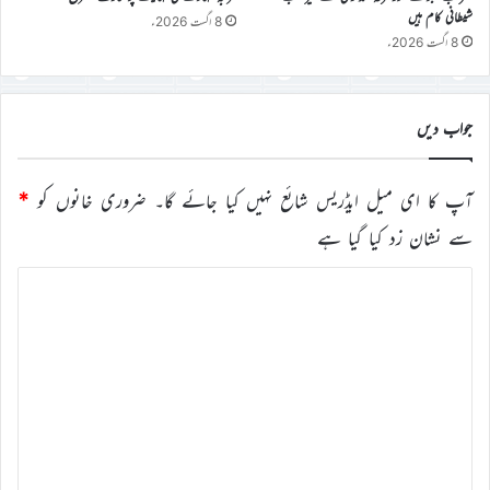
شیطانی کام ہیں
8 اگست 2026ء
8 اگست 2026ء
جواب دیں
آپ کا ای میل ایڈریس شائع نہیں کیا جائے گا۔
ضروری خانوں کو
*
سے نشان زد کیا گیا ہے
ت
ب
ص
ر
ہ
*