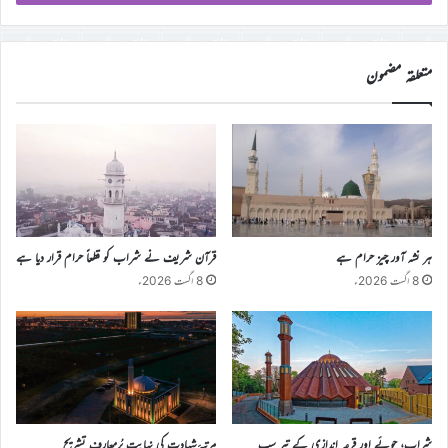
ڈی
درج
کریں
متعلقہ مضمون
ہر نشہ آور چیز حرام ہے
قرآن شریف نے شراب کو قطعاً حرام قرار دیا ہے
8 اگست 2026ء
8 اگست 2026ء
شراب، جوئے اور قرعہ اندازی کے تیر سب
مرتبۂ شہادت کی نہایت پُرمعارف تشریح