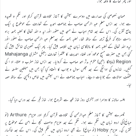
اور پھر کھانے کا وقفہ ہوا۔
مہمان خصوصی کی صدارت میں دوسرے سیشن کا آغاز تلاوت قرآن کریم اور نظم و قصیدہ
سے ہوا۔ بعد ازاں معلم عبد الرحمن صاحب نے جماعت احمدیہ کے تعارف کے موضوع پر ایک
جامع تقریر کی۔ اس کے بعد تمام احباب نے مسجد میں حضور انور اید ہ اللہ تعالیٰ کا خطبہ جمعہ براہ
راست سناجو کہ فرنچ ترجمہ کے ساتھ تھا۔ خطبہ جمعہ کے بعدمعلم عبد الرحمن صاحب نے حضور انور
ایدہ اللہ تعالیٰ کے خطبہ جمعہ کا مالاگاسی زبان میں خلاصہ پیش کیا۔ پھر ایک تصویری نمائش پیش کی
گئی جس میں حضرت مسیح موعود ؑاور خلفاء احمدیت کا مختصراً تعارف ریجنل مشنری Mahajanga
Region (ماہاجنگا ریجن) مکرم مدثر احمد صاحب نے کروایا۔ بعد ازاں نماز مغرب و عشاء اد ا کی
گئیں۔ نمازوں کی ادائیگی کے بعد مجلس سوال و جواب کا انعقاد کیا گیا جس میں مبلغین سلسلہ نے
مختلف سوالات کے جوابات دیئے۔ احباب جماعت نے اس سیشن میں خاص دلچسپی کے ساتھ حصہ
لیا۔
جلسہ سالانہ کا دوسرا اور آخری روز نماز تہجد سے شروع ہوا۔ نماز فجر کے بعد درس دیا گیا۔
تیسرے سیشن کا آغاز معلّم عبدالرحمن کی تلاوت قرآن کریم اور عزیزم Arthure (نو
مبائع)کی اردو زبان میں نظم سے ہوا۔ نظم کے بعد عزیزم واصف تیجو نے امن کے موضوع پر
تقریر کی۔ عزیزم Hoby (نو مبائع) نے بھی اردو زبان میں نظم پیش کی۔ اس کے بعد خاکسار