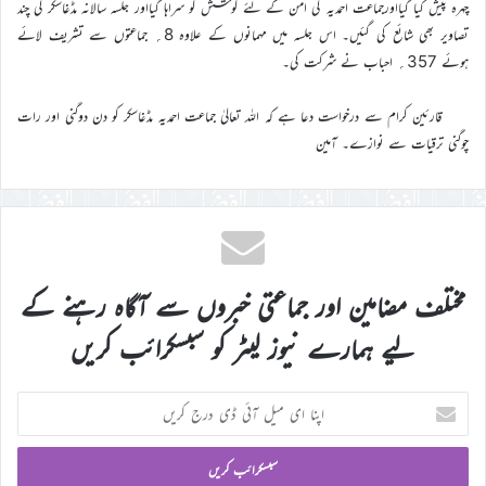
چہرہ پیش کیا گیااورجماعت احمدیہ کی امن کے لئے کوشش کو سراہا گیااور جلسہ سالانہ مڈغاسکر کی چند
تصاویر بھی شائع کی گئیں۔ اس جلسہ میں مہمانوں کے علاوہ 8؍ جماعتوں سے تشریف لائے
ہوئے 357؍ احباب نے شرکت کی۔
قارئین کرام سے درخواست دعا ہے کہ اللہ تعالیٰ جماعت احمدیہ مڈغاسکر کو دن دوگنی اور رات
چوگنی ترقیات سے نوازے۔ آمین
مختلف مضامین اور جماعتی خبروں سے آگاہ رہنے کے
لیے ہمارے نیوز لیٹر کو سبسکرائب کریں
اپنا
ای
میل
آئی