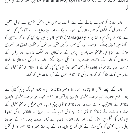
2015ء کو مڈغاسکر کے دارالحکومت انتاناناریوو (Antananarivo) میں منعقد کرنے کی توفیق
ملی۔
جلسہ سالانہ کو کامیاب بنانے کے لئے مختلف جماعتوں میں ریجنل مشنریز نے لوکل معلمین
کے ساتھ مل کر لوگوں کو جلسہ سالانہ کی اہمیت و برکات اور نیز روایات سے آگاہ کیا گیا۔ جلسہ
کے تمام تر پروگرام و تقاریر کو Malagasy(مالاگاسی )زبان میں تیار کیا گیا تا کہ سامعین کو
سمجھنے میں آسانی ہوسکے۔ جماعت احمدیہ کی مسجد، مرکزی مشن اور سکول کو مختلف تعارفی اور تصویری
بینرز سے سجایا گیا۔حکومتی عہدیداران، پریس کے نمائندگان اور مختلف مذاہب اور فرقوں کے
راہنماؤں کو جلسہ کے دعوت نامے چند روز قبل دیئے گئے۔ جلسہ سالانہ کی کارروائی کا انعقاد
جماعت احمدیہ مڈغاسکر کی باقاعدہ پہلی مسجد ’مسجد نور‘ میں کیا گیا۔ کھانے کا انتظام جماعتی سکول کے
احاطہ میں ٹینٹ لگا کر کیا گیااور رہائش کا انتظام سکول کے کمرہ جات میں کیا گیا۔
جلسہ کے پہلے سیشن کا باقاعدہ آغاز 18دسمبر 2015ء بروز جمعۃ المبارک پرچم کشائی سے
ہوا۔ مکرم بشارت نوید صاحب مشنری انچارج ماریشس اور مکرم مجیب احمد صاحب مشنری انچارج
مڈغاسکر نے بالترتیب لوائے احمدیت اور مڈغاسکر کا قومی پرچم لہرایا۔ اس موقع پر جماعتی سکول کے
طلباء و طالبات نے مڈغاسکر کا قومی ترانہ نیز خوش آمدید کے الفاظ فرنچ اور مالاگاسی (لوکل زبان)
میں ترانہ کی شکل میں پیش کئے۔ بعد ازاں اطفال الاحمدیہ نے ترانہ احمدیت پڑھا۔اس کے بعد دعا
ہوئی۔ اس سیشن کو لوکل میڈیا نے بھی کور یج دی۔ دعا کے بعد نماز جمعہ و نماز عصر ادا کی گئیں