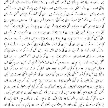
ہیں ۔ جب وہ اپنا مقصد پا لیتے ہیں توپھر انہیں ایک ایسا مقام عطا کیا جاتا ہے جسے مخلوق نہیں
جانتی اور وہ ان کے صحنوں سے دور رہتے ہیں اوروہ ایسا نور بن جاتے ہیں جس سے آنکھیں
ماندہ ہو جائیں ۔ وہ اللہ کے نور میں گم ہو جاتے ہیں ۔ ان کی حقیقت کو بجز اس شخص کے جس
کو اللہ نے ان کے متعلق معرفت دی ہو، کوئی اور دوسرا نہیں جان سکتا۔ وہ نہاں در نہاں روح
کی روح اور ہر مخفی سے زیادہ مخفی وجود ہو جاتے ہیں کہ ان پر پڑنے والی نظر ماندہ ہو کر لَوٹ
آتی ہے اور دیکھ نہیں پاتی۔ جب ان کا نام جو آسمان میں ہے اور ان کے ربِّ اعلیٰ کے ہاں
اپنی تکمیل کو پہنچ جاتا ہے اور جب ان کا وہ کام پورا ہو جاتا ہے جس کا اللہ نے اِرادہ اور فیصلہ
کیا ہوتا ہے تو آسمان میں ان کی آسمان کی طرف واپسی کی منادی کر دی جاتی ہے تو وہ اپنے
ربّ کی طرف لَوٹ جاتے ہیں اوران کی جانیں ایسی حالت میں نکل کر اللہ کی طرف جاتی ہیں کہ
وہ اللہ سے راضی اور اللہ ان سے راضی ہوتا ہے۔ ان کی جانیں ان کے جسموں سے اس طرح
نکلتی ہیں جیسے تلوار اپنے میان سے۔ وہ دنیا کو اس طرح چھوڑتے ہیں کہ انہیں اس پر کوئی حزن
و ملال نہیں ہوتا۔ وہ دنیا کو ایک تھوڑے دودھ والی بکری کی طرح اور ایسے مردار کی طرح
دیکھتے ہیں جس کا گوشت متعفّن ہوگیاہو اور دنیا کی طرف ان کی نظر نہیں اٹھتی اور نہ ہی انہیں
اس دنیا کے چھوڑنے پر کوئی افسوس ہوتا ہے اور وہ اپنے محبوب کے گھر میں ڈیرے ڈال
رہتے ہیں اور وہ تیز دھار تلواروں کے باوجود بھی(محبوب کے گھر کو) نہیں چھوڑتے اور بے حیا
شخص کے علاوہ انہیں کوئی ملامت نہیں کرتا اور اندھی قوم کے علاوہ کوئی ان کا انکار نہیں کرتا۔
سبّ و شتم کرنے والوں پر افسوس! وہ یقینا ہلاک کئے جائیں گے۔ تاریکیوں میں بھٹکنے والوں کا
بُرا ہو کہ وہ لُوٹے جائیں گے۔ اور افتراپردازوں پر افسوس کہ ان سے باز پرس کی جائے گی اور