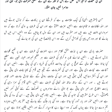
ان کی حقیقت کو بجز اس شخص کے جس کو اللہ نے ان کے متعلق معرفت دی ہو، کوئی اور
دوسرا نہیں جان سکتا۔
‘‘ان (مقربین الٰہی) کی ایک علامت یہ ہے کہ فرشتے ان پر برکات لے کر نازل ہوتے ہیں
اور اللہ مکالمات و مخاطبات سے انہیں عزت بخشتا ہے اور ان کی طرف یہ وحی کرتا ہے کہ وہ
سردارانِ جنت میں سے ہیں اور مقرب ہیں اور ان کے دل جو چاہیں گے وہ انہیں اس میں مل
جائے گا اور وہ جس چیز کی خواہش کریں گے وہ اس (جنت) میں ان کی ہو جائے گی۔
حضرت باری سے ان پر لذت بخش کلام اور ربّ العزت کی طرف سے ان پر فصیح کلمات
نازل ہوتے ہیں ۔ انہیں خدائے قدیر و کریم کی طرف سے ہر عظیم خبراور اخبار غیبیہ سے مطلع
کیا جاتا ہے، قحط سالی کے موقع پر ان کی بدولت لوگوں کی فریاد رسی کی جاتی ہے۔ انہیں ان کی
آفات سے نجات دی جاتی ہے اور ان کی تضرعات کے نتیجہ میں قوم کی کایا پلٹ دی جاتی ہے
اور ان کی اکثر دعائیں قبول ہوتی ہیں اور ان کی حاجت روائی کے لئے خارق عادت امور ظاہر
ہوتے ہیں ۔ اور اس کے ساتھ ساتھ اللہ تعالیٰ کی طرف سے انہیں ایسی قوم کی سزا دہی کی
بابت اطلاع اور خبر دی جاتی ہے جو اپنی رائے دوسروں پر ٹھونسنے کے لئے کوئی کسر نہیں
چھوڑتی۔ اس طرح مقربین کی تائید کی جاتی ہے، انہیں بشارتیں دی جاتی ہیں ، ان کی مدد کی جاتی
ہے اور انہیں منور اور بار آور کیا جاتا ہے۔ وہ کئی بار ہلاک کئے جاتے ہیں مگر پھر انہیں دوبارہ
جنم دے دیا جاتا ہے یہاں تک کہ وہ اپنے ربّ کا دیدار کرتے اور انہیں یقین ہوتا ہے ان پر