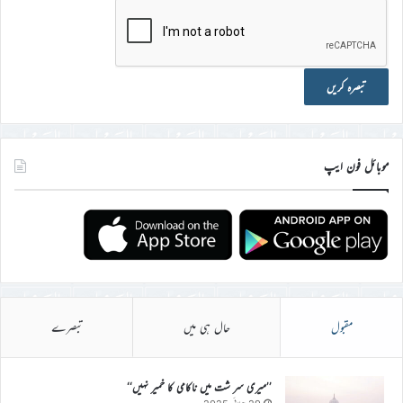
موبائل فون ایپ
مقبول
حال ہی میں
تبصرے
’’میری سر شت میں ناکامی کا خمیر نہیں‘‘