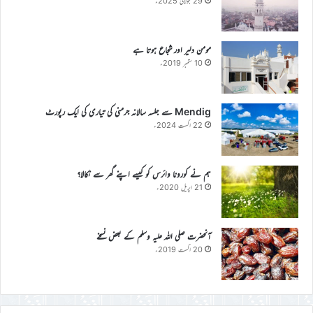
29 جولائی 2025ء
مومن دلیر اور شجاع ہوتا ہے
10 ستمبر 2019ء
Mendig سے جلسہ سالانہ جرمنی کی تیاری کی ایک رپورٹ
22 اگست 2024ء
ہم نے کورونا وائرس کو کیسے اپنے گھر سے نکالا؟
21 اپریل 2020ء
آنحضرت صلی اللہ علیہ وسلم کے بعض نسخے
20 اگست 2019ء