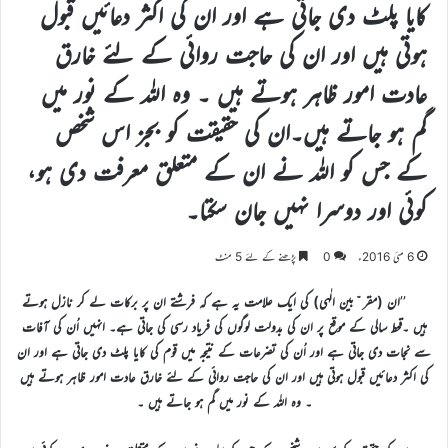
کایا پلٹ دی جاتی ہے اور ان کی اکثر دعائیں قبول
ہوتی ہیں اور ان کی حاجت روائی کے لئے خارق
عادت امور ظاہر ہوتے ہیں ۔ وہ اللہ کے نور میں
گم ہو جاتے ہیں۔ان کی حقیقت کو بجز اس شخص
کے جس کو اللہ نے ان کے متعلق معرفت دی ہو،
کوئی اور دوسرا نہیں جان سکتا۔
6 مئی 2016ء
0
پڑھنے کے لئے 5 منٹ
’’
ان (مقر ّبین الٰہی) کی ایک علامت یہ ہے کہ فرشتے ان پر برکات لے کر نازل ہوتے
ہیں ۔قحط سالی کے موقع پر ان کی بدولت لوگوں کی فریاد رسی کی جاتی ہے۔ انہیں اُن کی آفات
سے نجات دی جاتی ہے اور اُن کی تضرعات کے نتیجہ میں قوم کی کایا پلٹ دی جاتی ہے اور ان
کی اکثر دعائیں قبول ہوتی ہیں اور ان کی حاجت روائی کے لئے خارق عادت امور ظاہر ہوتے ہیں
۔ وہ اللہ کے نور میں گم ہو جاتے ہیں ۔