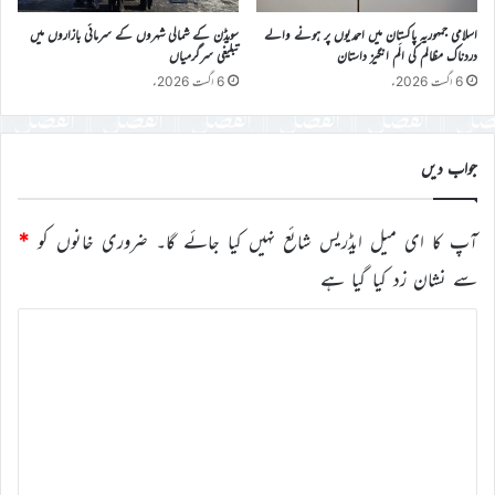
اسلامی جمہوریہ پاکستان میں احمدیوں پر ہونے والے
سویڈن کے شمالی شہروں کے سرمائی بازاروں میں
دردناک مظالم کی الَم انگیز داستان
تبلیغی سرگرمیاں
6 اگست 2026ء
6 اگست 2026ء
جواب دیں
آپ کا ای میل ایڈریس شائع نہیں کیا جائے گا۔
ضروری خانوں کو
*
سے نشان زد کیا گیا ہے
ت
ب
ص
ر
ہ
*