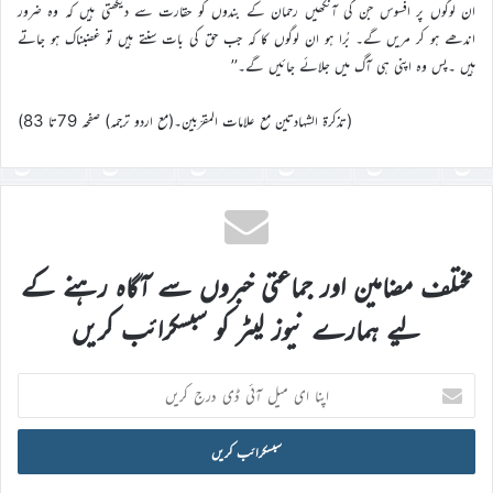
ان لوگوں پر افسوس جن کی آنکھیں رحمان کے بندوں کو حقارت سے دیکھتی ہیں کہ وہ ضرور
اندھے ہو کر مریں گے۔ بُرا ہو ان لوگوں کا کہ جب حق کی بات سنتے ہیں تو غضبناک ہو جاتے
ہیں ۔پس وہ اپنی ہی آگ میں جلائے جائیں گے۔’’
(تذکرۃ الشہادتین مع علامات المقرّبین۔(مع اردو ترجمہ) صفحہ 79تا 83)
مختلف مضامین اور جماعتی خبروں سے آگاہ رہنے کے
لیے ہمارے نیوز لیٹر کو سبسکرائب کریں
اپنا
ای
میل
آئی
ڈی