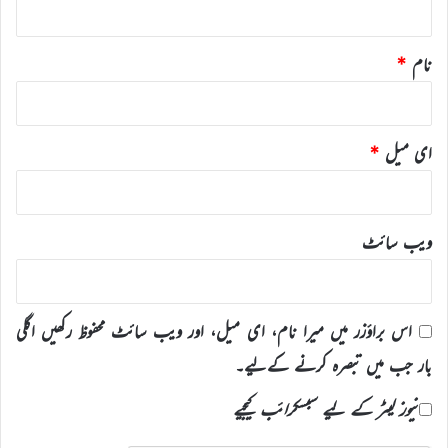
نام
*
ای میل
*
ویب‌ سائٹ
اس براؤزر میں میرا نام، ای میل، اور ویب سائٹ محفوظ رکھیں اگلی
بار جب میں تبصرہ کرنے کےلیے۔
نیوز لیٹر کے لیے سبسکرائب کیجیے