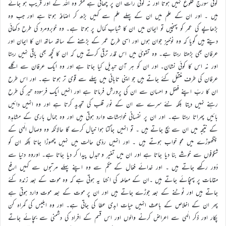
کوئی سورج طلوع نہیں ہوتا اور نہ کوئی رات ان پر چھاتی ہے مگر وہ اللہ کے اور قریب ہو جاتے
ہیں ۔ اور ان کے علم میں ان کے پہلے علم سے کہیں بڑھ کر اضافہ ہوتا ہے اور جب وہ
بڑھاپے کی عمر کو پہنچیں تو ایمان میں ان کا شباب کمال پر ہوتا ہے۔ وہ خوبرومرد کی طرح دکھائی
دیتے ہیں گویا کہ وہ نوخیز جوان ہوں اور اسی طرح عمر کے بڑھنے کے ساتھ ساتھ ان کا ایمان اور
عرفان بھی بڑھتا رہتا ہے۔ وہ تقویٰ میں اس قدر ترقی کرتے ہیں کہ ان کا کچھ بھی باقی نہیں رہتا
اور نہ اس کا کوئی نشان۔ اور ان کو ہر آن تبدیل کیا جاتا ہے اور وہ ایک عرفان سے اگلے
عرفان کی طرف منتقل کئے جاتے ہیں جو اپنی تابانی میں پہلے سے قوی تر ہوتا ہے۔ اور اس طرح
ان کا ربّ اپنے فضل و احسان سے ان کی پرورش فرماتا ہے اور انہیں ایک فرسودہ تیر کی طرح
رہنے نہیں دیتا بلکہ نئے سرے سے ان کے نورِ قلب کی تجدید کرتا ہے اور وہ انہیں دائیں
بائیں پھراتا رہتا ہے۔ اور ان پر نفسانی خواہشات وارد ہوتی ہیں اور وہ جمال باری کے مشاہدہ
کے نتیجہ میں ان سے بچ جاتے ہیں ۔ تو انہیں جاگتا ہوا خیال کرے گا حالانکہ وہ وصال الٰہی کے
پنگھوڑے میں محوِ خواب ہوتے ہیں ۔ اور انہیں ردّی حالت میں نہیں چھوڑا جاتا بلکہ ان کو
شگوفوں سے خوشے بنا دیا جاتا ہے اور ان میں تغیر و تبدل پیدا کر دیا جاتا ہے۔ اوروہ دنیا سے
دُور رکھے جاتے ہیں ۔ اور خدائے فعّال کے حکم سے وہ اپنے پہلے مرتبوں سے کہیں ارفع
مقامات پر پہنچائے جاتے ہیں ۔ان کے معاملہ کی انتہا یہ ہوتی ہے کہ وہ موت کے بعد زندہ کئے
جاتے ہیں اور ٹوٹنے کے بعد جوڑے جاتے ہیں اور ان پر موت کے بعد موت وارد ہوتی ہے
پھر ان کے اخلاص کے باعث انہیں حیات ابدی عطا کی جاتی ہے۔ اور وہ ابلیس کی گمراہ کن
پکار اور ذکر الٰہی سے اعراض کرنے والوں اور اس قسم کے افراد کی دشمنی سے بچائے جاتے