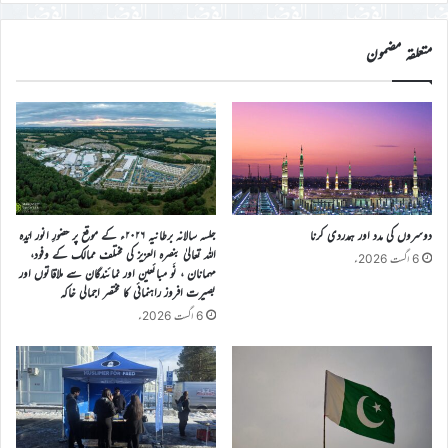
درج
کریں
متعلقہ مضمون
دوسروں کی مدد اور ہمدردی کرنا
جلسہ سالانہ برطانیہ ۲۰۲۶ء کے موقع پر حضورِ انور ایّدہ
الله تعالیٰ بنصرہ العزیز کی مختلف ممالک کے وفود،
6 اگست 2026ء
مہمانان ، نَو مبائعین اور نمائندگان سے ملاقاتوں اور
بصیرت افروز راہنمائی کا مختصر اجمالی خاکہ
6 اگست 2026ء